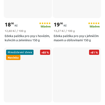
18
19
90
90
Kč
Kč
Skladem
Skladem
Měrná cena:
Měrná cena:
12,60 Kč / 100 g
13,27 Kč / 100 g
Edeka paštika pro psy s hovězím,
Edeka paštika pro psy s jehněčím
kuřecím a zeleninou 150 g
masem a obilovinami 150 g
Množstevní sleva
–55 %
–51 %
Novinka