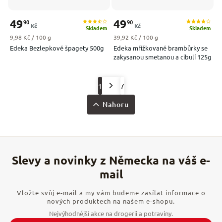
49
49
90
90
Kč
Kč
Skladem
Skladem
Měrná cena:
Měrná cena:
9,98 Kč / 100 g
39,92 Kč / 100 g
Edeka Bezlepkové špagety 500g
Edeka mřížkované brambůrky se
zakysanou smetanou a cibulí 125g
1
7
Nahoru
Vložte svůj e-mail a my vám budeme zasílat informace o
nových produktech na našem e-shopu.