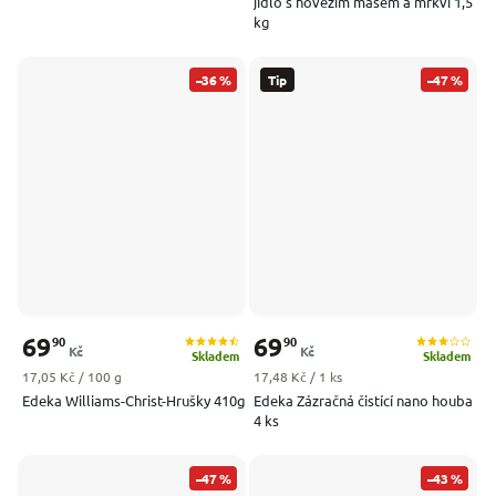
jídlo s hovězím masem a mrkví 1,5
kg
–36 %
Tip
–47 %
69
69
90
90
Kč
Kč
Skladem
Skladem
Měrná cena:
Měrná cena:
17,05 Kč / 100 g
17,48 Kč / 1 ks
Edeka Williams-Christ-Hrušky 410g
Edeka Zázračná čistící nano houba
4 ks
–47 %
–43 %