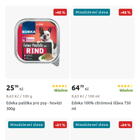
Množstevní sleva
–40 %
–45 %
25
64
90
70
Kč
Kč
Skladem
Skladem
Měrná cena:
Měrná cena:
8,63 Kč / 100 g
8,63 Kč / 100 ml
Edeka paštika pro psy - hovězí
Edeka 100% citrónová šťáva 750
300g
ml
Množstevní sleva
Množstevní sleva
–31 %
–34 %