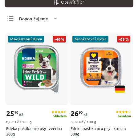
Otevřít filtr
Doporučujeme
Nejlevnější
Nejdražší
Množstevní sleva
Množstevní sleva
–40 %
–38 %
Nejprodávanější
Abecedně
25
26
90
90
Kč
Kč
Skladem
Skladem
Měrná cena:
Měrná cena:
8,63 Kč / 100 g
8,97 Kč / 100 g
Edeka paštika pro psy - zvěřina
Edeka paštika pro psy - krocan
300g
300g