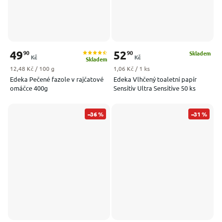
49
52
90
90
Skladem
Kč
Kč
Skladem
Měrná cena:
Měrná cena:
12,48 Kč / 100 g
1,06 Kč / 1 ks
Edeka Pečené fazole v rajčatové
Edeka Vlhčený toaletní papír
omáčce 400g
Sensitiv Ultra Sensitive 50 ks
–36 %
–31 %