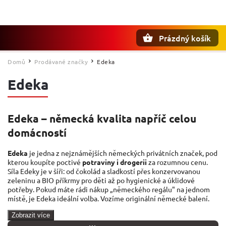
Prázdný košík
Hledat
Domů
Prodávané značky
Edeka
/
/
Edeka
Edeka – německá kvalita napříč celou
domácností
Edeka
je jedna z nejznámějších německých privátních značek, pod
kterou koupíte poctivé
potraviny i drogerii
za rozumnou cenu.
Síla Edeky je v šíři: od čokolád a sladkostí přes konzervovanou
zeleninu a BIO příkrmy pro děti až po hygienické a úklidové
potřeby. Pokud máte rádi nákup „německého regálu" na jednom
místě, je Edeka ideální volba. Vozíme originální německé balení.
Zobrazit více