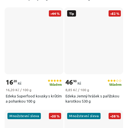
–44 %
Tip
–52 %
16
46
20
90
Kč
Kč
Skladem
Skladem
Měrná cena:
Měrná cena:
16,20 Kč / 100 g
8,85 Kč / 100 g
Edeka Superfood kousky s krůtím
Edeka Jemný hrášek s pařížskou
a pohankou 100 g
karotkou 530 g
Množstevní sleva
Množstevní sleva
–35 %
–38 %