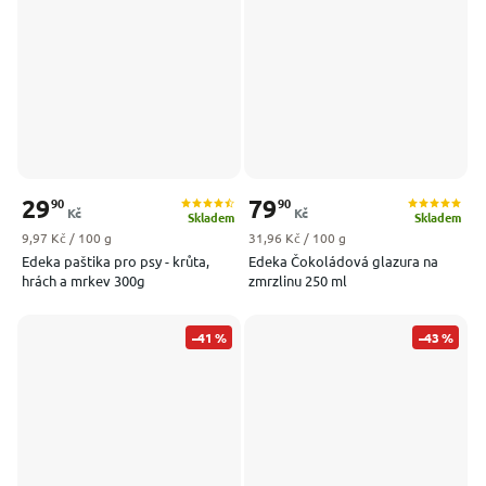
29
79
90
90
Kč
Kč
Skladem
Skladem
Měrná cena:
Měrná cena:
9,97 Kč / 100 g
31,96 Kč / 100 g
Edeka paštika pro psy - krůta,
Edeka Čokoládová glazura na
hrách a mrkev 300g
zmrzlinu 250 ml
–41 %
–43 %