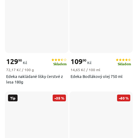
129
109
90
90
Kč
Kč
Skladem
Skladem
Měrná cena:
Měrná cena:
72,17 Kč / 100 g
14,65 Kč / 100 ml
Edeka nakládané lišky čerstvé z
Edeka Bodlákový olej 750 ml
lesa 180g
Tip
–35 %
–50 %