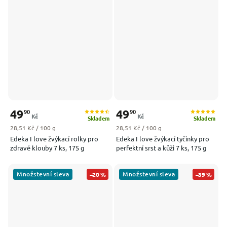
49
49
90
90
Kč
Kč
Skladem
Skladem
Měrná cena:
Měrná cena:
28,51 Kč / 100 g
28,51 Kč / 100 g
Edeka I love žvýkací rolky pro
Edeka I love žvýkací tyčinky pro
zdravé klouby 7 ks, 175 g
perfektní srst a kůži 7 ks, 175 g
Množstevní sleva
Množstevní sleva
–20 %
–39 %