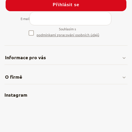
Přihlásit se
E-mail
Souhlasím s
podmínkami zpracování osobních údajů
Informace pro vás
Doprava & platby
O firmě
Obchodní podmínky
O nás
Instagram
Nejčastější dotazy
Kamenná prodejna
Reklamace a vrácení
Kariéra v NěmeckýEshop.cz
Moje objednávka