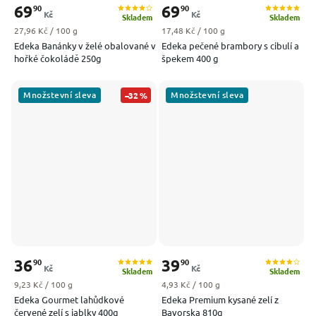
69
69
90
90
Kč
Kč
Skladem
Skladem
Měrná cena:
Měrná cena:
27,96 Kč / 100 g
17,48 Kč / 100 g
Edeka Banánky v želé obalované v
Edeka pečené brambory s cibulí a
hořké čokoládě 250g
špekem 400 g
Množstevní sleva
Množstevní sleva
–32 %
36
39
90
90
Kč
Kč
Skladem
Skladem
Měrná cena:
Měrná cena:
9,23 Kč / 100 g
4,93 Kč / 100 g
Edeka Gourmet lahůdkové
Edeka Premium kysané zelí z
červené zelí s jablky 400g
Bavorska 810g