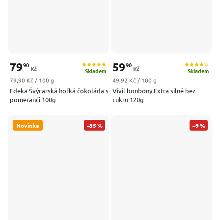
79
59
90
90
Kč
Kč
Skladem
Skladem
Měrná cena:
Měrná cena:
79,90 Kč / 100 g
49,92 Kč / 100 g
Edeka Švýcarská hořká čokoláda s
Vivil bonbony Extra silné bez
pomeranči 100g
cukru 120g
Novinka
–35 %
–9 %