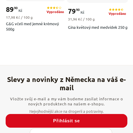
89
90
79
90
Kč
Vyprodáno
Kč
Vyprodáno
Měrná cena:
17,98 Kč / 100 g
Měrná cena:
31,96 Kč / 100 g
G&G včelí med jemně krémový
Gina květový med medvídek 250 g
500g
Vložte svůj e-mail a my vám budeme zasílat informace o
nových produktech na našem e-shopu.
Přihlásit se