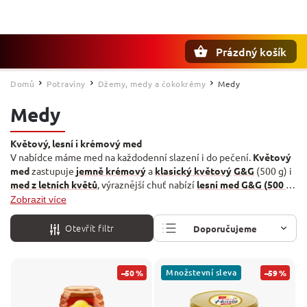
Prázdný košík
Hledat
Domů
Potraviny
Džemy, medy a čokokrémy
Medy
/
/
/
Medy
Květový, lesní i krémový med
V nabídce máme med na každodenní slazení i do pečení.
Květový
med
zastupuje
jemně krémový
a
klasický květový
G&G
(500 g) i
med z letních květů
, výraznější chuť nabízí
lesní med G&G (500 g)
.
Pro děti je praktický
Gina
květový med v lahvičce medvídek (250
Zobrazit více
g)
a kdo hledá BIO, sáhne po
farmářském tekutém medu
Edeka
(500 g).
Otevřít filtr
Doporučujeme
Nejlevnější
Množstevní sleva
–50 %
–59 %
Nejdražší