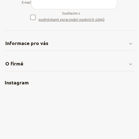
E-mail
Souhlasím s
podmínkami zpracování osobních údajů
Informace pro vás
Doprava & platby
O firmě
Obchodní podmínky
O nás
Instagram
Nejčastější dotazy
Kamenná prodejna
Reklamace a vrácení
Kariéra v NěmeckýEshop.cz
Moje objednávka
Velkoobchod
Spolupráce s influencery
Blog a recepty