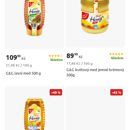
Nejprodávanější
Abecedně
89
90
109
90
Kč
Skladem
Kč
Skladem
Měrná cena:
17,98 Kč / 100 g
Měrná cena:
21,98 Kč / 100 g
G&G květový med jemně krémový
G&G lesní med 500 g
500g
–49 %
–43 %