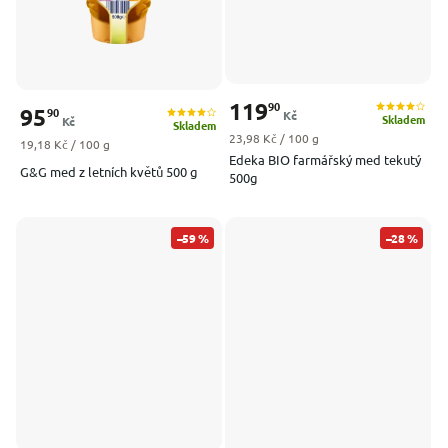
119
90
95
90
Kč
Skladem
Kč
Skladem
Měrná cena:
23,98 Kč / 100 g
Měrná cena:
19,18 Kč / 100 g
Edeka BIO farmářský med tekutý
G&G med z letních květů 500 g
500g
–59 %
–28 %