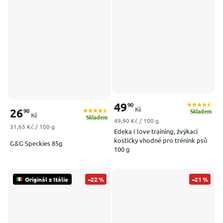
49
90
Kč
26
90
Skladem
Kč
Skladem
Měrná cena:
49,90 Kč / 100 g
Měrná cena:
31,65 Kč / 100 g
Edeka I love training, žvýkací
kostičky vhodné pro trénink psů
G&G Speckies 85g
100 g
Originál z Itálie
–22 %
–21 %