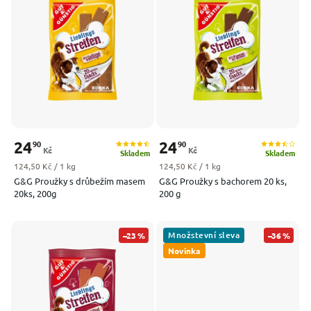
Nejprodávanější
Abecedně
24
24
90
90
Kč
Kč
Skladem
Skladem
Měrná cena:
Měrná cena:
124,50 Kč / 1 kg
124,50 Kč / 1 kg
G&G Proužky s drůbežím masem
G&G Proužky s bachorem 20 ks,
20ks, 200g
200 g
Množstevní sleva
–23 %
–36 %
Novinka