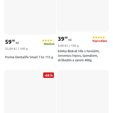
39
90
Kč
59
90
Vyprodáno
Kč
Skladem
Měrná cena:
9,98 Kč / 100 g
Měrná cena:
52,09 Kč / 100 g
Edeka Biskuit Mix s hovězím,
červenou řepou, špenátem,
Purina Dentalife Small 7 ks 115 g
drůbežím a sýrem 400g
–38 %