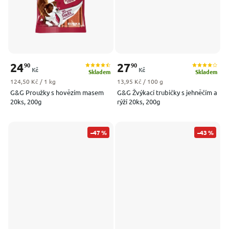
24
27
90
90
Kč
Kč
Skladem
Skladem
Měrná cena:
Měrná cena:
124,50 Kč / 1 kg
13,95 Kč / 100 g
G&G Proužky s hovězím masem
G&G Žvýkací trubičky s jehněčím a
20ks, 200g
rýží 20ks, 200g
–47 %
–43 %