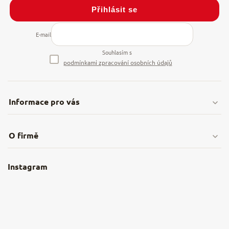
Přihlásit se
E-mail
Souhlasím s
podmínkami zpracování osobních údajů
Informace pro vás
Doprava & platby
O firmě
Obchodní podmínky
O nás
Instagram
Nejčastější dotazy
Kamenná prodejna
Reklamace a vrácení
Kariéra v NěmeckýEshop.cz
Moje objednávka