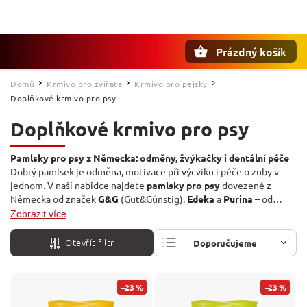
Prázdný košík
Hledat
Domů
Krmivo pro zvířata
Krmivo pro pejsky
/
/
/
Doplňkové krmivo pro psy
Doplňkové krmivo pro psy
Pamlsky pro psy z Německa: odměny, žvýkačky i dentální péče
Dobrý pamlsek je odměna, motivace při výcviku i péče o zuby v
jednom. V naší nabídce najdete
pamlsky pro psy
dovezené z
Německa od značek
G&G
(Gut&Günstig),
Edeka
a
Purina
– od
masových proužků přes žvýkací tyčinky po dentální tyčinky, které
Zobrazit více
pomáhají od zubního kamene. Hlavní stravu doplníte v sekci
Krmivo pro psy
, doplňky pro kočky najdete pod
Doplňkové
Otevřít filtr
Doporučujeme
krmivo pro kočky
.
Nejlevnější
–23 %
–23 %
Nejdražší