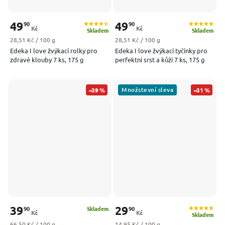
49
49
90
90
Kč
Kč
Skladem
Skladem
Měrná cena:
Měrná cena:
28,51 Kč / 100 g
28,51 Kč / 100 g
Edeka I love žvýkací rolky pro
Edeka I love žvýkací tyčinky pro
zdravé klouby 7 ks, 175 g
perfektní srst a kůži 7 ks, 175 g
Množstevní sleva
–39 %
–31 %
39
29
90
90
Skladem
Kč
Kč
Skladem
Měrná cena:
Měrná cena:
66,50 Kč / 100 g
14,95 Kč / 100 g