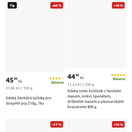
Tip
–40 %
–19 %
44
90
Kč
45
90
Skladem
Kč
Skladem
Měrná cena:
11,23 Kč / 100 g
Měrná cena:
21,86 Kč / 100 g
Edeka směs kostiček s hovězím
masem, mrkví, špenátem,
Edeka Dentální tyčinky pro
drůbežím masem a pivovarskými
dospělé psy 210g, 7ks
kvasnicemi 400 g
–17 %
–10 %