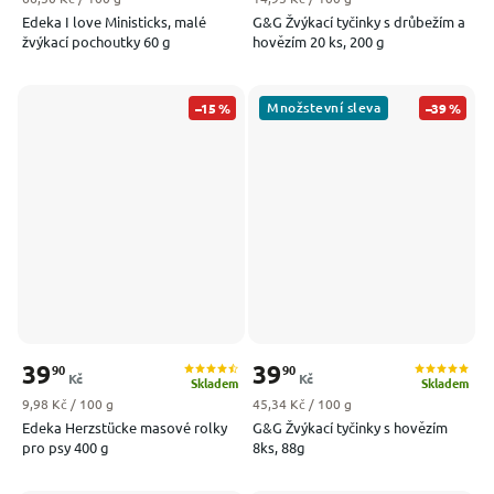
Edeka I love Ministicks, malé
G&G Žvýkací tyčinky s drůbežím a
žvýkací pochoutky 60 g
hovězím 20 ks, 200 g
Množstevní sleva
–15 %
–39 %
39
39
90
90
Kč
Kč
Skladem
Skladem
Měrná cena:
Měrná cena:
9,98 Kč / 100 g
45,34 Kč / 100 g
Edeka Herzstücke masové rolky
G&G Žvýkací tyčinky s hovězím
pro psy 400 g
8ks, 88g