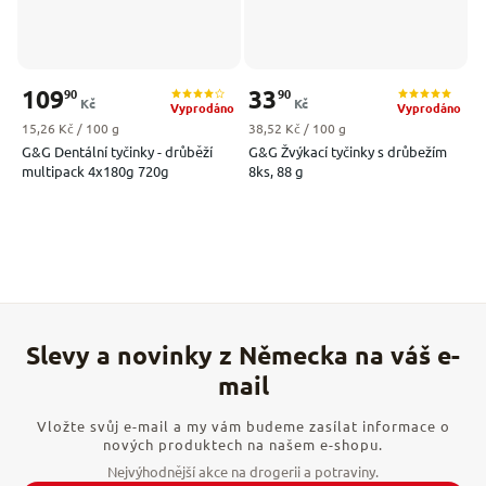
109
33
90
90
Kč
Kč
Vyprodáno
Vyprodáno
Měrná cena:
Měrná cena:
15,26 Kč / 100 g
38,52 Kč / 100 g
G&G Dentální tyčinky - drůběží
G&G Žvýkací tyčinky s drůbežím
multipack 4x180g 720g
8ks, 88 g
Vložte svůj e-mail a my vám budeme zasílat informace o
nových produktech na našem e-shopu.