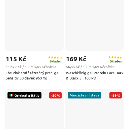
115 Kč
169 Kč
Skladem
Skladem
Měrná cena:
Měrná cena:
119,79 Kč / 1 l
· ≈ 3,83 Kč/dávka
56,33 Kč / 1 l
· ≈ 1,69 Kč/dávka
The Pink stuff zázračný prací gel
Waschkönig gel Protein Care Dark
Sensitiv 30 dávek 960 ml
& Black 3 l 100 PD
Množstevní sleva
Originál z Itálie
–30 %
–39 %