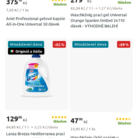
375
10
Kč
Skladem
Kč
Skladem
Měrná cena:
42,34 Kč / 1 l
· ≈ 1,27 Kč/dávka
Měrná cena:
7,50 Kč / 1 ks
Waschkönig prací gel Universal
Ariel Professional gelové kapsle
Orange Spanien limited 2x110
All-in-One Universal 50 dávek
dávek - VÝHODNÉ BALENÍ
Množstevní sleva
Množstevní sleva
–32 %
–39 %
Originál z Itálie
129
90
47
90
Kč
Skladem
Kč
Skladem
Měrná cena:
64,95 Kč / 1 l
· ≈ 3,25 Kč/dávka
Měrná cena:
23,95 Kč / 1 ks
Lanza Brezza Mediterranea prací
Waschkönig čistič praček v