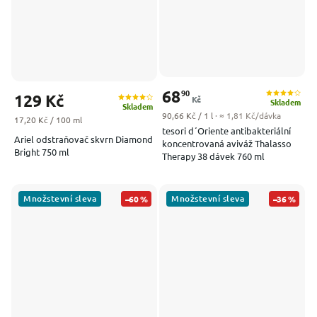
68
90
129 Kč
Kč
Skladem
Skladem
Měrná cena:
90,66 Kč / 1 l
· ≈ 1,81 Kč/dávka
Měrná cena:
17,20 Kč / 100 ml
tesori d´Oriente antibakteriální
Ariel odstraňovač skvrn Diamond
koncentrovaná aviváž Thalasso
Bright 750 ml
Therapy 38 dávek 760 ml
Množstevní sleva
Množstevní sleva
–60 %
–36 %