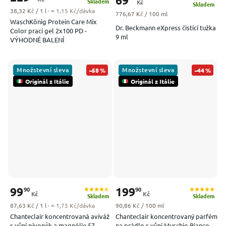
69
Skladem
Kč
Skladem
Měrná cena:
38,32 Kč / 1 l
· ≈ 1,15 Kč/dávka
Měrná cena:
776,67 Kč / 100 ml
WaschKönig Protein Care Mix
Dr. Beckmann eXpress čistící tužka
Color prací gel 2x100 PD -
9 ml
VÝHODNÉ BALENÍ
Množstevní sleva
Množstevní sleva
–58 %
–44 %
Originál z Itálie
Originál z Itálie
99
199
90
90
Kč
Kč
Skladem
Skladem
Měrná cena:
Měrná cena:
87,63 Kč / 1 l
· ≈ 1,75 Kč/dávka
90,86 Kč / 100 ml
Chanteclair koncentrovaná aviváž
Chanteclair koncentrovaný parfém
s vůní pivoněk a magnólie 57
na prádlo s vůní Muschio Bianco