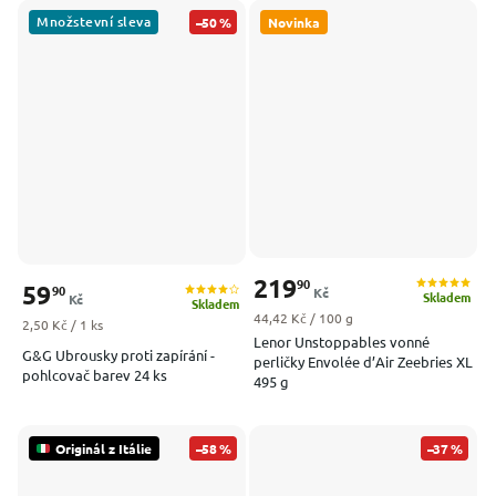
Množstevní sleva
–50 %
Novinka
219
90
59
90
Kč
Skladem
Kč
Skladem
Měrná cena:
44,42 Kč / 100 g
Měrná cena:
2,50 Kč / 1 ks
Lenor Unstoppables vonné
G&G Ubrousky proti zapírání -
perličky Envolée d’Air Zeebries XL
pohlcovač barev 24 ks
495 g
Originál z Itálie
–58 %
–37 %