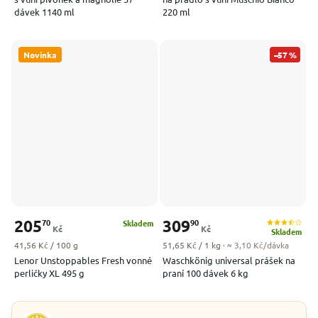
dávek 1140 ml
220 ml
Novinka
–57 %
205
309
70
90
Skladem
Kč
Kč
Skladem
Měrná cena:
Měrná cena:
41,56 Kč / 100 g
51,65 Kč / 1 kg
· ≈ 3,10 Kč/dávka
Lenor Unstoppables Fresh vonné
Waschkönig universal prášek na
perličky XL 495 g
praní 100 dávek 6 kg