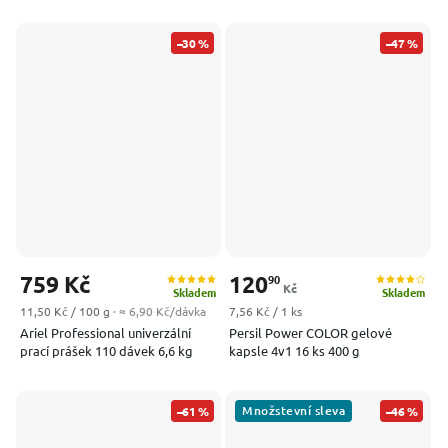
–30 %
–47 %
759 Kč
120
90
Kč
Skladem
Skladem
Měrná cena:
Měrná cena:
11,50 Kč / 100 g
· ≈ 6,90 Kč/dávka
7,56 Kč / 1 ks
Ariel Professional univerzální
Persil Power COLOR gelové
prací prášek 110 dávek 6,6 kg
kapsle 4v1 16 ks 400 g
Množstevní sleva
–61 %
–46 %