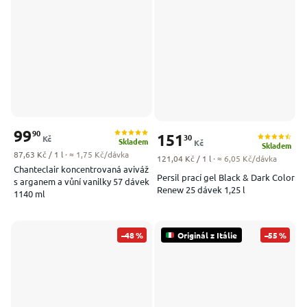
99
90
151
30
Kč
Skladem
Kč
Skladem
Měrná cena:
87,63 Kč / 1 l
· ≈ 1,75 Kč/dávka
Měrná cena:
121,04 Kč / 1 l
· ≈ 6,05 Kč/dávka
Chanteclair koncentrovaná aviváž
Persil prací gel Black & Dark Color
s arganem a vůní vanilky 57 dávek
Renew 25 dávek 1,25 l
1140 ml
–48 %
Originál z Itálie
–55 %