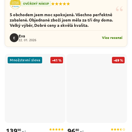
“
★★★★★
OVĚŘENÝ NÁKUP
S obchodem jsem moc spokojená. Všechno perfektně
zabalené. Objednané zboží jsem měla za tři dny doma.
Velký výběr, Dobré ceny a skvělá kvalita.
Eva
Více recenzí
E
22. 01. 2026
Množstevní sleva
–41 %
–69 %
139
96
90
80