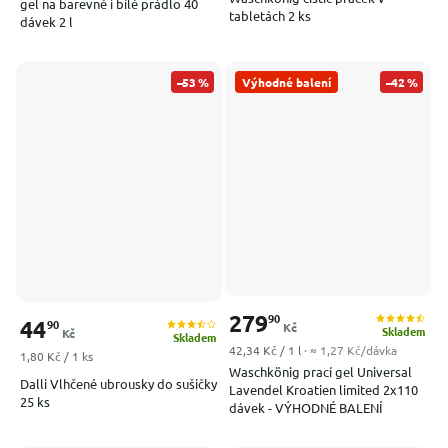
gel na barevné i bílé prádlo 40
tabletách 2 ks
dávek 2 l
–53 %
Výhodné balení
–42 %
279
90
44
90
Kč
Skladem
Kč
Skladem
Měrná cena:
42,34 Kč / 1 l
· ≈ 1,27 Kč/dávka
Měrná cena:
1,80 Kč / 1 ks
Waschkönig prací gel Universal
Dalli Vlhčené ubrousky do sušičky
Lavendel Kroatien limited 2x110
25 ks
dávek - VÝHODNÉ BALENÍ