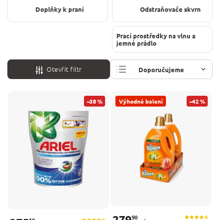
Doplňky k praní
Odstraňovače skvrn
Prací prostředky na vlnu a
jemné prádlo
Otevřít filtr
Doporučujeme
Nejlevnější
–38 %
Výhodné balení
–42 %
Nejdražší
Nejprodávanější
Abecedně
279
90