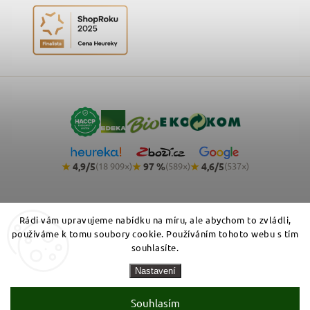
★
4,9/5
★
97 %
★
4,6/5
(18 909×)
(589×)
(537×)
Rádi vám upravujeme nabídku na míru, ale abychom to zvládli,
používáme k tomu soubory cookie. Používáním tohoto webu s tím
souhlasíte.
Copyright 2026
NemeckyEshop.cz - kvalitní německá drogerie,
Nastavení
kosmetika a potraviny
. Všechna práva vyhrazena.
Zásady zpracování osobních údajů
Obchodní podmínky
Cookies
Souhlasím