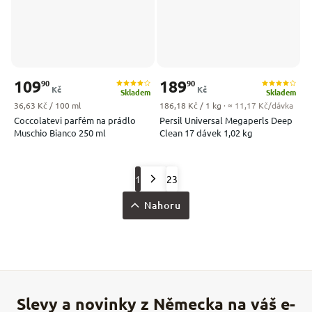
109
189
90
90
Kč
Kč
Skladem
Skladem
Měrná cena:
Měrná cena:
36,63 Kč / 100 ml
186,18 Kč / 1 kg
· ≈ 11,17 Kč/dávka
Coccolatevi parfém na prádlo
Persil Universal Megaperls Deep
Muschio Bianco 250 ml
Clean 17 dávek 1,02 kg
1
23
Nahoru