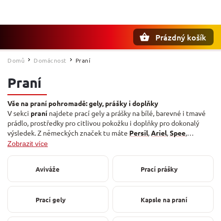
Prázdný košík
Hledat
Domů
Domácnost
Praní
/
/
Praní
Vše na praní pohromadě: gely, prášky i doplňky
V sekci
praní
najdete prací gely a prášky na bílé, barevné i tmavé
prádlo, prostředky pro citlivou pokožku i doplňky pro dokonalý
výsledek. Z německých značek tu máte
Persil
,
Ariel
,
Spee
,
Weisser Riese
a
Dalli
, vydatné gely
Waschkönig
až na 110 praní i
Zobrazit více
šetrnou řadu
Frosch
. Aviváž zastupuje
Lenor
, vlastní úspornou
linii pak
G&G
.
Aviváže
Prací prášky
Prací gely
Kapsle na praní