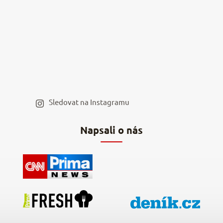
Nejčastější dotazy
Kamenná prodejna
Reklamace a vrácení
Kariéra v NěmeckýEshop.cz
Moje objednávka
Velkoobchod
Spolupráce s influencery
Blog a recepty
Staňte se naším výdejním místem
Sledovat na Instagramu
Hodnocení obchodu
Napsali o nás
Kontakty