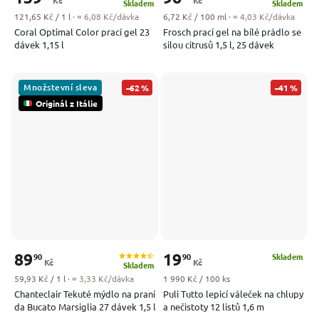
Kč
Kč
Skladem
Skladem
Měrná cena:
Měrná cena:
121,65 Kč / 1 l
· ≈ 6,08 Kč/dávka
6,72 Kč / 100 ml
· ≈ 4,03 Kč/dávka
Coral Optimal Color prací gel 23
Frosch prací gel na bílé prádlo se
dávek 1,15 l
silou citrusů 1,5 l, 25 dávek
Množstevní sleva
–62 %
–41 %
Originál z Itálie
89
19
90
90
Skladem
Kč
Kč
Skladem
Měrná cena:
Měrná cena:
59,93 Kč / 1 l
· ≈ 3,33 Kč/dávka
1 990 Kč / 100 ks
Chanteclair Tekuté mýdlo na praní
Puli Tutto lepicí váleček na chlupy
da Bucato Marsiglia 27 dávek 1,5 l
a nečistoty 12 listů 1,6 m