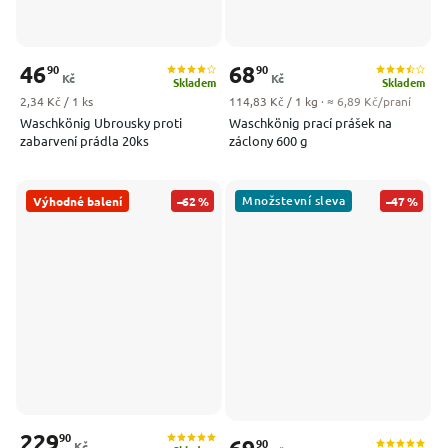
46
68
90
90
Kč
Kč
Skladem
Skladem
Měrná cena:
Měrná cena:
2,34 Kč / 1 ks
114,83 Kč / 1 kg
· ≈ 6,89 Kč/praní
Waschkönig Ubrousky proti
Waschkönig prací prášek na
zabarvení prádla 20ks
záclony 600 g
Množstevní sleva
Výhodné balení
–62 %
–47 %
229
90
90
Kč