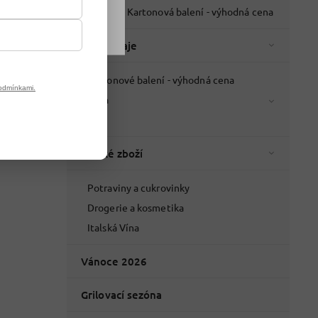
Nápoje - Kartonová balení - výhodná cena
Káva a čaje
Kartonové balení - výhodná cena
odmínkami.
Káva
Čaje
Italské zboží
Potraviny a cukrovinky
Drogerie a kosmetika
Italská Vína
Vánoce 2026
Grilovací sezóna