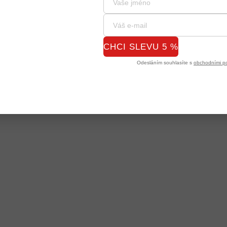
CHCI SLEVU 5 %
Odesláním souhlasíte s
obchodními p