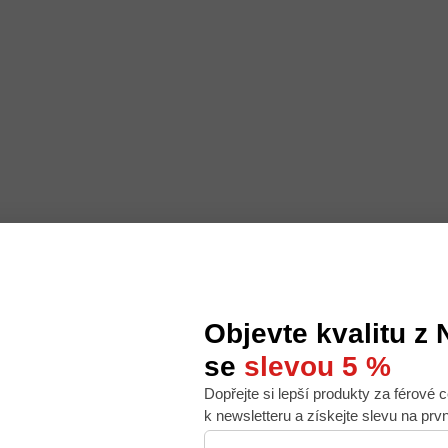
Objevte kvalitu z
se
slevou 5 %
Dopřejte si lepší produkty za férové c
 nabídku na míru, ale abychom to zvládli, používáme k
k newsletteru a získejte slevu na prv
. Používáním tohoto webu s tím souhlasíte.