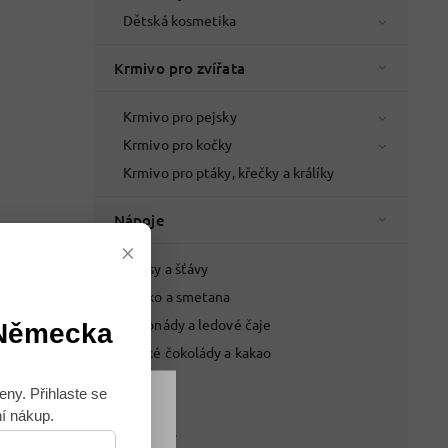
Dětská kosmetika
Krmivo pro zvířata
Krmivo pro pejsky
Krmivo pro kočky
Krmivo pro ptáky, křečky a králíky
Nápoje
×
Džusy a šťávy
Mléko a smetana
Limonády a ledové čaje
 Německa
Horké čokolády a kakao
Pivo
eny. Přihlaste se
Víno
ní nákup.
Souhlasím
Lihoviny