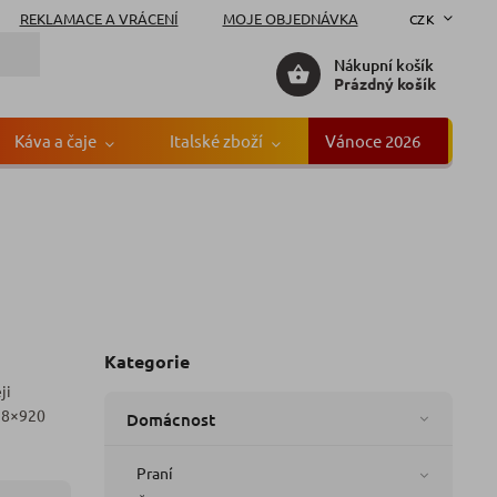
REKLAMACE A VRÁCENÍ
MOJE OBJEDNÁVKA
CZK
Nákupní košík
Prázdný košík
Káva a čaje
Italské zboží
Vánoce 2026
Gr
Kategorie
ji
n 8×920
Domácnost
Praní