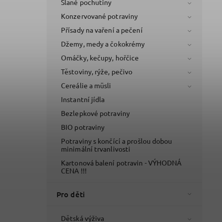
Slané pochutiny
Konzervované potraviny
Přísady na vaření a pečení
Džemy, medy a čokokrémy
Omáčky, kečupy, hořčice
Těstoviny, rýže, pečivo
Cereálie a müsli
Instantní jídla
Bezlepkové potraviny
BIO potraviny
Potraviny s končící a prošlou dobou
minimální trvanlivosti
Kartonová balení potravin - VÝHODNÁ
CENA !!!
Pro děti
Dětská výživa