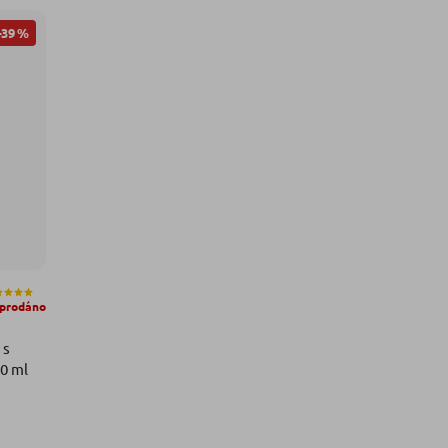
–39 %
prodáno
 s
0 ml