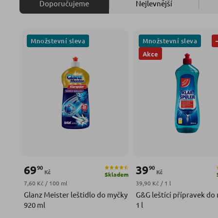
Doporučujeme
Nejlevnější
Množstevní sleva
Množstevní sleva
Akce
69
39
90
90
Kč
Kč
Skladem
Měrná cena:
Měrná cena:
7,60 Kč / 100 ml
39,90 Kč / 1 l
Glanz Meister leštidlo do myčky
G&G leštící přípravek do
920 ml
1 l