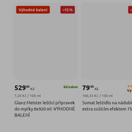
–12 %
Výhodné balení
529
79
90
90
Skladem
Kč
Kč
Vy
Měrná cena:
Měrná cena:
7,20 Kč / 100 ml
106,53 Kč / 100 ml
Glanz Meister leštící přípravek
Somat leštidlo na nádobí
do myčky 8x920 ml -VÝHODNÉ
extra sušícím efektem 75
BALENÍ