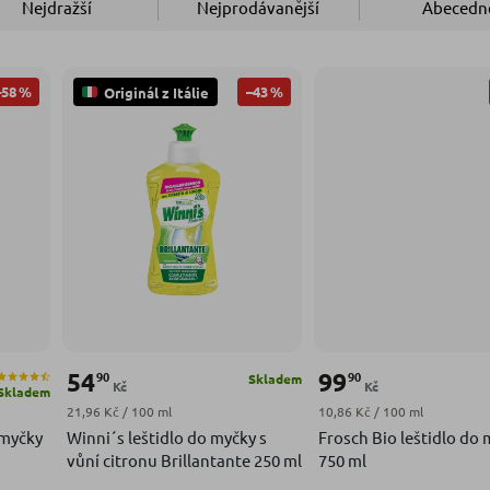
Nejdražší
Nejprodávanější
Abecedn
–58 %
–43 %
Originál z Itálie
54
99
90
90
Skladem
Kč
Kč
Skladem
Měrná cena:
Měrná cena:
21,96 Kč / 100 ml
10,86 Kč / 100 ml
 myčky
Winni´s leštidlo do myčky s
Frosch Bio leštidlo do
vůní citronu Brillantante 250 ml
750 ml