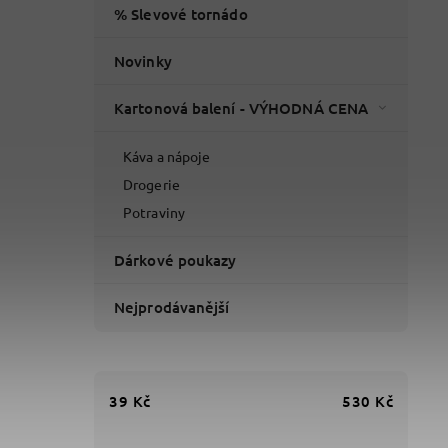
% Slevové tornádo
Novinky
Kartonová balení - VÝHODNÁ CENA
Káva a nápoje
Drogerie
Potraviny
Dárkové poukazy
Nejprodávanější
39
Kč
530
Kč