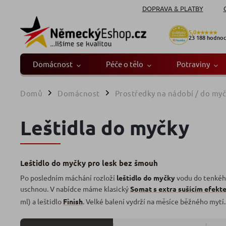
DOPRAVA & PLATBY
5,0
★★★★★
23 188
hodnoc
Domácnost
Péče o tělo
Potraviny
Domů
Domácnost
Prostředky na nádobí / do my
/
/
Leštidla do myčky
Leštidlo do myčky pro lesk bez šmouh
Po posledním máchání rozloží
leštidlo do myčky
vodu do tenkého 
uschnou. V nabídce máme klasický
Somat s extra sušícím efekt
ml) a leštidlo
Finish
. Velké balení vydrží na měsíce běžného mytí.