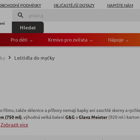
OBCHODNÍ PODMÍNKY
NEJČASTĚJŠÍ DOTAZY
NAPIŠTE NÁM
ení
Hledat
Pro děti
Krmivo pro zvířata
Nápoje
čky
Leštidla do myčky
/
filmu, takže sklenice a příbory nemají kapky ani zaschlé skvrny a rychle
em (750 ml)
, výhodná velká balení
G&G
a
Glanz Meister
(920 ml i karto
Zobrazit více