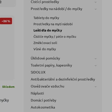
Čistící prostředky
ě
Prostředky na nádobí / do myčky
Tablety do myčky
–36 %
Prostředky na mytí nádobí
Leštidla do myčky
Čističe myčky / péče o myčku
Změkčovací soli
Vůně do myčky
Úklidové pomůcky
Toaletní papíry, kapesníky
SIDOLUX
Antibakteriální a dezinfekční prostředky
Osvěžovače vzduchu
Skladem
Náplasti
 myčky
Domácí potřeby
Autokosmetika