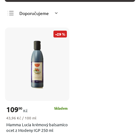
Doporučujeme
Nejlevnější
Nejdražší
–29 %
Nejprodávanější
Abecedně
109
90
Skladem
Kč
Měrná cena:
43,96 Kč / 100 ml
Mamma Lucia krémový balsamico
ocet z Modeny IGP 250 ml