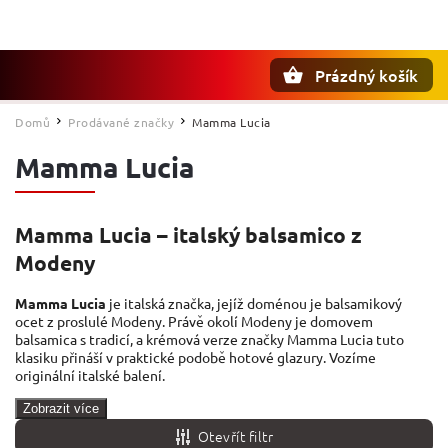
Prázdný košík
Hledat
Domů
Prodávané značky
Mamma Lucia
/
/
Mamma Lucia
Mamma Lucia – italský balsamico z
Modeny
Mamma Lucia
je italská značka, jejíž doménou je balsamikový
ocet z proslulé Modeny. Právě okolí Modeny je domovem
balsamica s tradicí, a krémová verze značky Mamma Lucia tuto
klasiku přináší v praktické podobě hotové glazury. Vozíme
originální italské balení.
Zobrazit více
Otevřít filtr