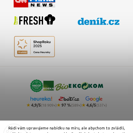
★
4,9/5
★
97 %
★
4,6/5
(18 909×)
(589×)
(537×)
Rádi vám upravujeme nabídku na míru, ale abychom to zvládli,