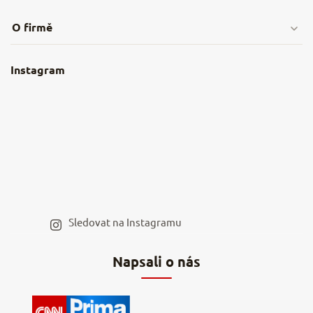
Doprava & platby
O firmě
Obchodní podmínky
O nás
Instagram
Nejčastější dotazy
Kamenná prodejna
Reklamace a vrácení
Kariéra v NěmeckýEshop.cz
Moje objednávka
Velkoobchod
Spolupráce s influencery
Blog a recepty
Staňte se naším výdejním místem
Sledovat na Instagramu
Hodnocení obchodu
Napsali o nás
Kontakty