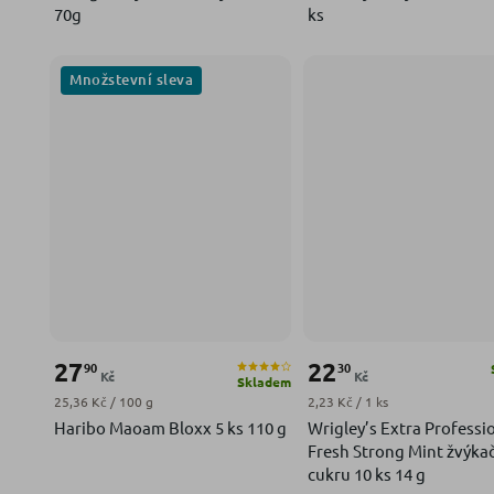
70g
ks
Množstevní sleva
27
22
90
30
Kč
Kč
Skladem
Měrná cena:
Měrná cena:
25,36 Kč / 100 g
2,23 Kč / 1 ks
Haribo Maoam Bloxx 5 ks 110 g
Wrigley’s Extra Professi
Fresh Strong Mint žvýka
cukru 10 ks 14 g