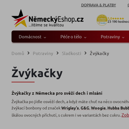
DOPRAVA & PLATBY
5,0
★★★★★
23 190
hodnoc
Domácnost
Péče o tělo
Potraviny
Domů
Potraviny
Sladkosti
Žvýkačky
/
/
/
Žvýkačky
Žvýkačky z Německa pro svěží dech i mlsání
Žvýkačka po jídle osvěží dech, a když máte chuť na něco ovocného
žvýkací bonbony od značek
Wrigley's
,
G&G
,
Woogie
,
Hubba Bub
Zob
škálou ovocných příchutí, s cukrem i ve variantách bez cukru.