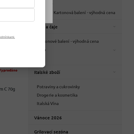
Lihoviny
Nápoje - Kartonová balení - výhodná cena
Káva a čaje
odmínkami.
Kartonové balení - výhodná cena
Káva
Čaje
Vyprodáno
Italské zboží
Potraviny a cukrovinky
m C 70g
Drogerie a kosmetika
Italská Vína
Vánoce 2026
Grilovací sezóna