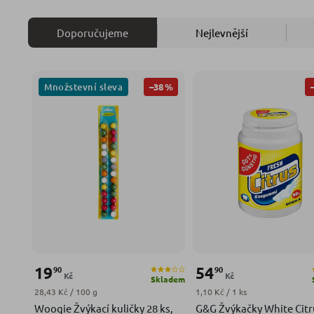
Doporučujeme
Nejlevnější
Množstevní sleva
–38 %
19
54
90
90
Kč
Kč
Skladem
Měrná cena:
Měrná cena:
28,43 Kč / 100 g
1,10 Kč / 1 ks
Woogie Žvýkací kuličky 28 ks,
G&G Žvýkačky White Citr