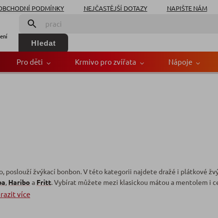
OBCHODNÍ PODMÍNKY
NEJČASTĚJŠÍ DOTAZY
NAPIŠTE NÁM
ení
Hledat
Pro děti
Krmivo pro zvířata
Nápoje
, poslouží žvýkací bonbon. V této kategorii najdete dražé i plátkové žv
ba
,
Haribo
a
Fritt
. Vybírat můžete mezi klasickou mátou a mentolem i c
razit více