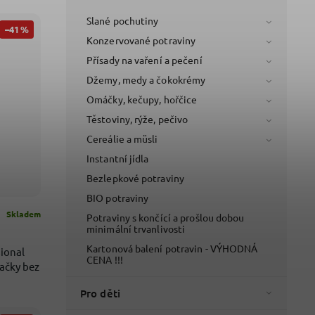
Slané pochutiny
–41 %
Konzervované potraviny
Přísady na vaření a pečení
Džemy, medy a čokokrémy
Omáčky, kečupy, hořčice
Těstoviny, rýže, pečivo
Cereálie a müsli
Instantní jídla
Bezlepkové potraviny
BIO potraviny
Skladem
Potraviny s končící a prošlou dobou
minimální trvanlivosti
Kartonová balení potravin - VÝHODNÁ
sional
CENA !!!
ačky bez
Pro děti