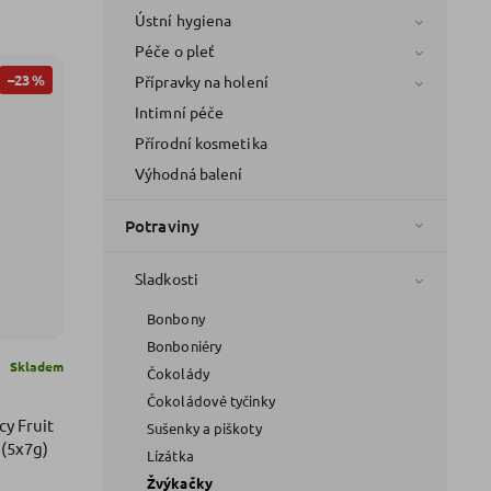
Ústní hygiena
Péče o pleť
–23 %
Přípravky na holení
Intimní péče
Přírodní kosmetika
Výhodná balení
Potraviny
Sladkosti
Bonbony
Bonboniéry
Skladem
Čokolády
Čokoládové tyčinky
y Fruit
Sušenky a piškoty
 (5x7g)
Lízátka
Žvýkačky