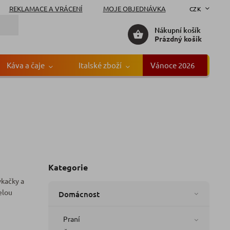
REKLAMACE A VRÁCENÍ
MOJE OBJEDNÁVKA
CZK
Nákupní košík
Prázdný košík
Káva a čaje
Italské zboží
Vánoce 2026
Gr
Kategorie
ýkačky a
elou
Domácnost
Praní