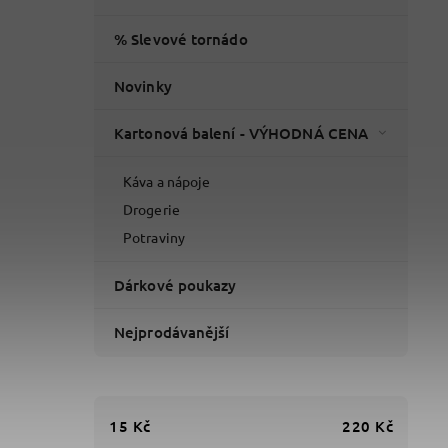
% Slevové tornádo
Novinky
Kartonová balení - VÝHODNÁ CENA
Káva a nápoje
Drogerie
Potraviny
Dárkové poukazy
Nejprodávanější
15
Kč
220
Kč