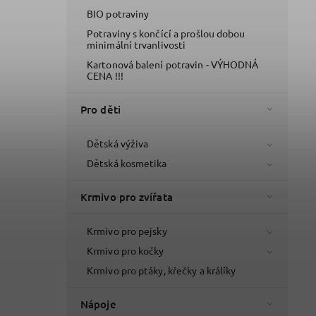
BIO potraviny
Potraviny s končící a prošlou dobou
minimální trvanlivosti
Kartonová balení potravin - VÝHODNÁ
CENA !!!
Pro děti
Dětská výživa
Dětská kosmetika
Krmivo pro zvířata
Krmivo pro pejsky
Krmivo pro kočky
Krmivo pro ptáky, křečky a králíky
Nápoje