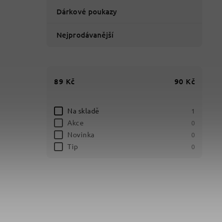
Dárkové poukazy
Nejprodávanější
89
Kč
90
Kč
Na skladě
1
Akce
0
Novinka
0
Tip
0