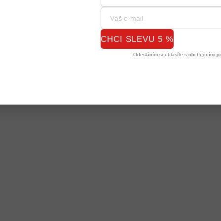
CHCI SLEVU 5 %
Odesláním souhlasíte s
obchodními p