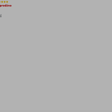
prodáno
í