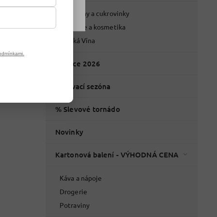
Potraviny a cukrovinky
Drogerie a kosmetika
Italská Vína
odmínkami.
Vánoce 2026
Grilovací sezóna
% Slevové tornádo
Novinky
Kartonová balení - VÝHODNÁ CENA
Káva a nápoje
Drogerie
Potraviny