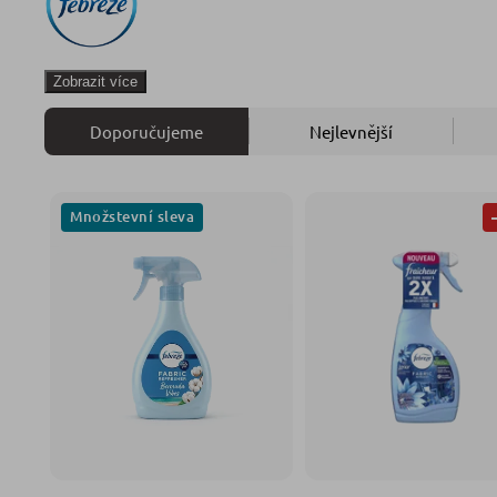
Zobrazit více
Doporučujeme
Nejlevnější
Množstevní sleva