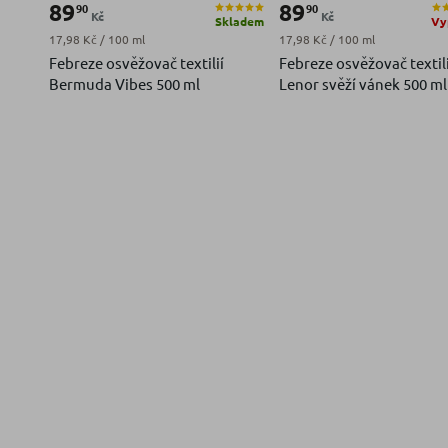
89
89
90
90
Kč
Kč
Skladem
Vy
Měrná cena:
Měrná cena:
17,98 Kč / 100 ml
17,98 Kč / 100 ml
Febreze osvěžovač textilií
Febreze osvěžovač textili
Bermuda Vibes 500 ml
Lenor svěží vánek 500 ml