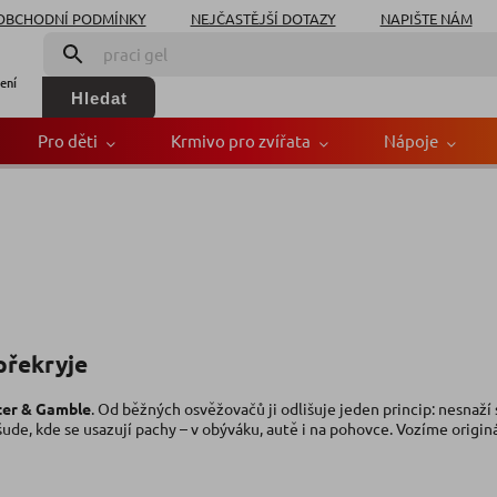
OBCHODNÍ PODMÍNKY
NEJČASTĚJŠÍ DOTAZY
NAPIŠTE NÁM
ení
Hledat
Pro děti
Krmivo pro zvířata
Nápoje
překryje
ter & Gamble
. Od běžných osvěžovačů ji odlišuje jeden princip: nesnaží
šude, kde se usazují pachy – v obýváku, autě i na pohovce. Vozíme originá