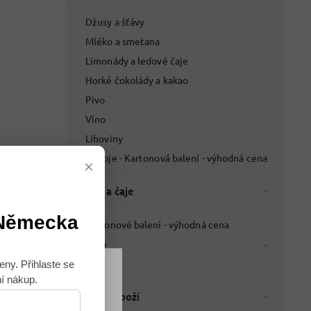
Džusy a šťávy
Mléko a smetana
Limonády a ledové čaje
Horké čokolády a kakao
Pivo
Víno
Lihoviny
Nápoje - Kartonová balení - výhodná cena
×
Káva a čaje
 Německa
Kartonové balení - výhodná cena
Káva
Čaje
eny. Přihlaste se
ní nákup.
Souhlasím
Italské zboží