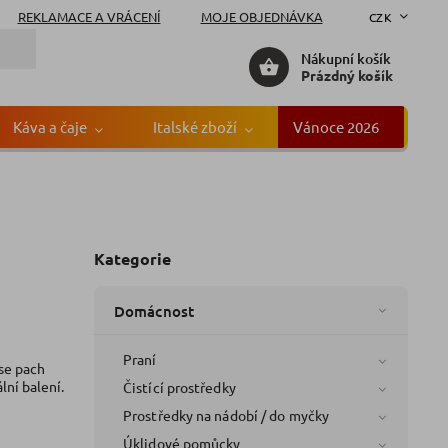
REKLAMACE A VRÁCENÍ
MOJE OBJEDNÁVKA
CZK
Nákupní košík
Prázdný košík
Káva a čaje
Italské zboží
Vánoce 2026
Gr
Kategorie
Domácnost
Praní
 se pach
lní balení.
Čistící prostředky
Prostředky na nádobí / do myčky
Úklidové pomůcky