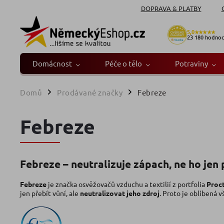
DOPRAVA & PLATBY
5,0
★★★★★
23 180
hodnoc
Domácnost
Péče o tělo
Potraviny
Domů
Prodávané značky
Febreze
/
/
Febreze
Febreze – neutralizuje zápach, ne ho jen 
Febreze
je značka osvěžovačů vzduchu a textilií z portfolia
Proc
jen přebít vůní, ale
neutralizovat jeho zdroj
. Proto je oblíbená v