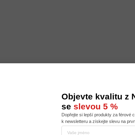
Objevte kvalitu z
se
slevou 5 %
Dopřejte si lepší produkty za férové c
 nabídku na míru, ale abychom to zvládli, používáme k
k newsletteru a získejte slevu na prv
. Používáním tohoto webu s tím souhlasíte.