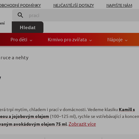
OBCHODNÍ PODMÍNKY
NEJČASTĚJŠÍ DOTAZY
NAPIŠTE NÁM
ení
Hledat
Pro děti
Krmivo pro zvířata
Nápoje
ruce a nehty
y
terá trpí mytím, chladem i prací v domácnosti. Vedeme klasiku
Kamill s
reou a jojobovým olejem
(100–125 ml), rychle se vstřebávající a konce
Zobrazit více
sovaným avokádovým olejem 75 ml
.