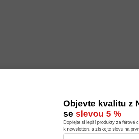
Objevte kvalitu z
se
slevou 5 %
Dopřejte si lepší produkty za férové c
 nabídku na míru, ale abychom to zvládli, používáme k
k newsletteru a získejte slevu na prv
. Používáním tohoto webu s tím souhlasíte.