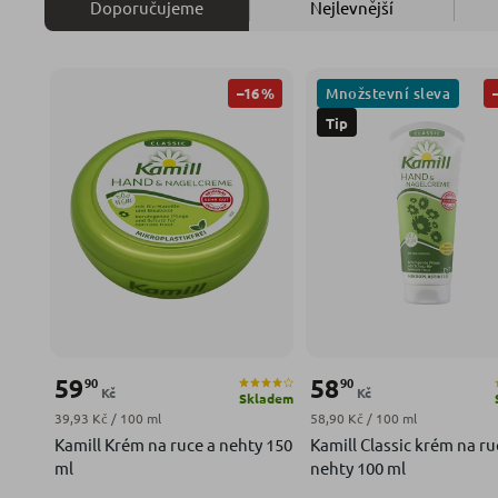
Doporučujeme
Nejlevnější
Množstevní sleva
–16 %
Tip
59
58
90
90
Kč
Kč
Skladem
Měrná cena:
Měrná cena:
39,93 Kč / 100 ml
58,90 Kč / 100 ml
Kamill Krém na ruce a nehty 150
Kamill Classic krém na ru
ml
nehty 100 ml