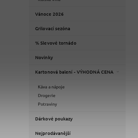
Vánoce 2026
Grilovací sezóna
% Slevové tornádo
Novinky
Kartonová balení - VÝHODNÁ CENA
Káva a nápoje
Drogerie
Potraviny
Dárkové poukazy
Nejprodávanější