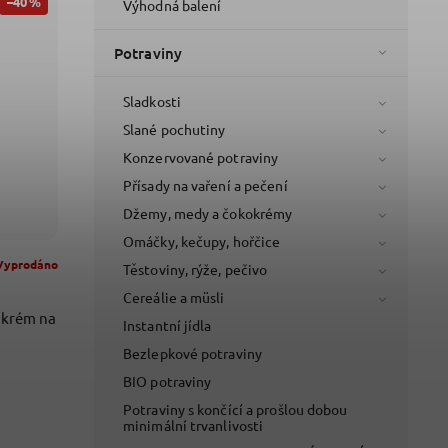
–40 %
Výhodná balení
Potraviny
Sladkosti
Slané pochutiny
Konzervované potraviny
Přísady na vaření a pečení
Džemy, medy a čokokrémy
Omáčky, kečupy, hořčice
Vyprodáno
Těstoviny, rýže, pečivo
Cereálie a müsli
 krém na
Instantní jídla
Bezlepkové potraviny
BIO potraviny
Potraviny s končící a prošlou dobou
minimální trvanlivosti