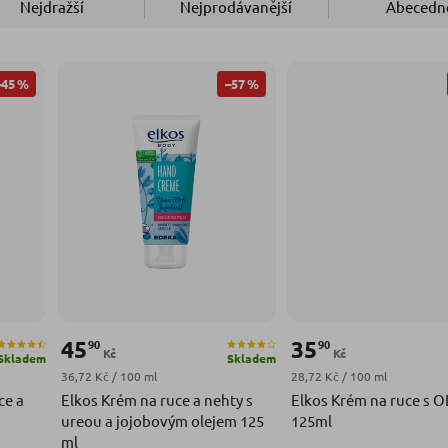
Nejdražší
Nejprodávanější
Abecedn
–45 %
–57 %
45
35
90
90
Kč
Kč
Skladem
Skladem
Měrná cena:
Měrná cena:
36,72 Kč / 100 ml
28,72 Kč / 100 ml
ce a
Elkos Krém na ruce a nehty s
Elkos Krém na ruce s OLIVY
ureou a jojobovým olejem 125
125ml
ml