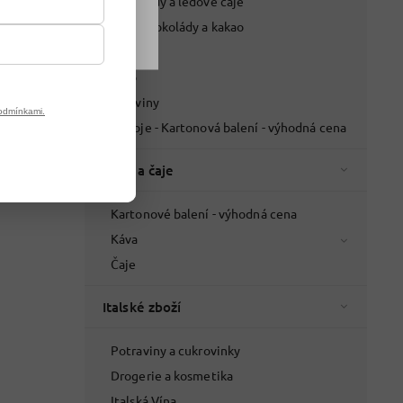
Limonády a ledové čaje
Horké čokolády a kakao
Pivo
Víno
Lihoviny
odmínkami.
Nápoje - Kartonová balení - výhodná cena
Káva a čaje
Kartonové balení - výhodná cena
Káva
Čaje
Italské zboží
Potraviny a cukrovinky
Drogerie a kosmetika
Italská Vína