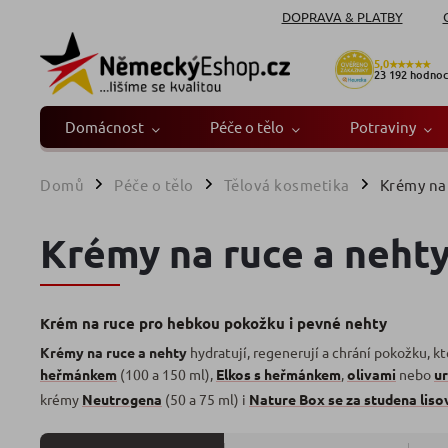
DOPRAVA & PLATBY
5,0
★★★★★
23 192
hodnoc
Domácnost
Péče o tělo
Potraviny
Domů
Péče o tělo
Tělová kosmetika
Krémy na 
/
/
/
Krémy na ruce a neht
Krém na ruce pro hebkou pokožku i pevné nehty
Krémy na ruce a nehty
hydratují, regenerují a chrání pokožku, k
heřmánkem
(100 a 150 ml),
Elkos s heřmánkem
,
olivami
nebo
u
krémy
Neutrogena
(50 a 75 ml) i
Nature Box se za studena li