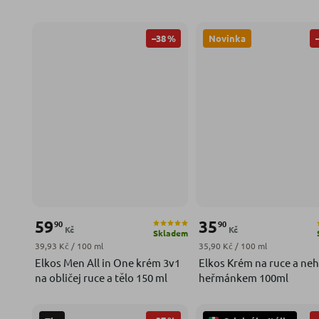
–38 %
Novinka
59
35
90
90
Kč
Kč
Skladem
Měrná cena:
Měrná cena:
39,93 Kč / 100 ml
35,90 Kč / 100 ml
Elkos Men All in One krém 3v1
Elkos Krém na ruce a neh
na obličej ruce a tělo 150 ml
heřmánkem 100ml