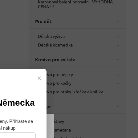
Kartonová balení potravin - VÝHODNÁ
CENA !!!
Pro děti
Dětská výživa
Dětská kosmetika
Krmivo pro zvířata
Krmivo pro pejsky
×
Krmivo pro kočky
Krmivo pro ptáky, křečky a králíky
 Německa
Nápoje
Džusy a šťávy
eny. Přihlaste se
ní nákup.
Mléko a smetana
Souhlasím