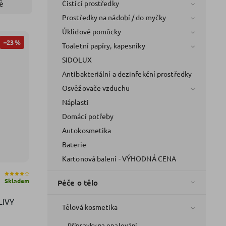
Čistící prostředky
ě
Prostředky na nádobí / do myčky
Úklidové pomůcky
–23 %
Toaletní papíry, kapesníky
SIDOLUX
Antibakteriální a dezinfekční prostředky
Osvěžovače vzduchu
Náplasti
Domácí potřeby
Autokosmetika
Baterie
Kartonová balení - VÝHODNÁ CENA
Skladem
Péče o tělo
Tělová kosmetika
Přípravky na opalování