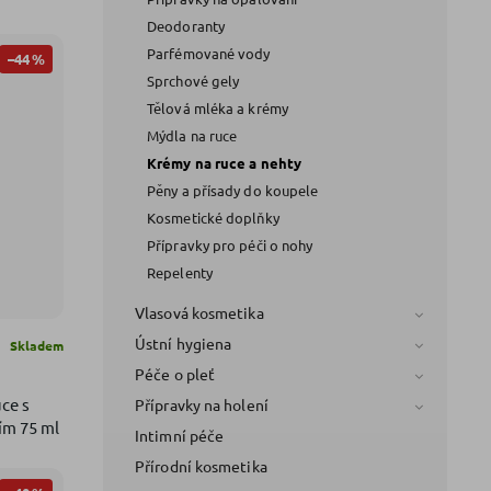
Deodoranty
Parfémované vody
–44 %
Sprchové gely
Tělová mléka a krémy
Mýdla na ruce
Krémy na ruce a nehty
Pěny a přísady do koupele
Kosmetické doplňky
Přípravky pro péči o nohy
Repelenty
Vlasová kosmetika
Ústní hygiena
Skladem
Péče o pleť
ce s
Přípravky na holení
ím 75 ml
Intimní péče
Přírodní kosmetika