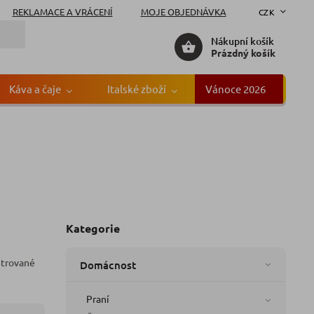
REKLAMACE A VRÁCENÍ
MOJE OBJEDNÁVKA
CZK
Nákupní košík
Prázdný košík
Káva a čaje
Italské zboží
Vánoce 2026
Gr
Kategorie
ntrované
Domácnost
Praní