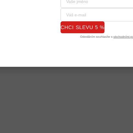
CHCI SLEVU 5 %
Odesláním souhlasíte s
obchodními p