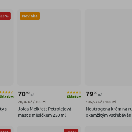
–23 %
Novinka
70
79
90
90
Kč
Kč
Skladem
Skladem
Měrná cena:
Měrná cena:
28,36 Kč / 100 ml
106,53 Kč / 100 ml
ty s
Jolea Melkfett Petrolejová
Neutrogena krém na ru
mast s měsíčkem 250 ml
okamžitým vstřebáván