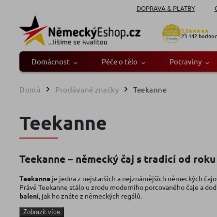
DOPRAVA & PLATBY
5,0
★★★★★
23 142
hodnoc
Domácnost
Péče o tělo
Potraviny
Domů
Prodávané značky
Teekanne
/
/
Teekanne
Teekanne – německý čaj s tradicí od roku
Teekanne
je jedna z nejstarších a nejznámějších německých čajov
Právě Teekanne stálo u zrodu moderního porcovaného čaje a dodn
balení
, jak ho znáte z německých regálů.
Zobrazit více