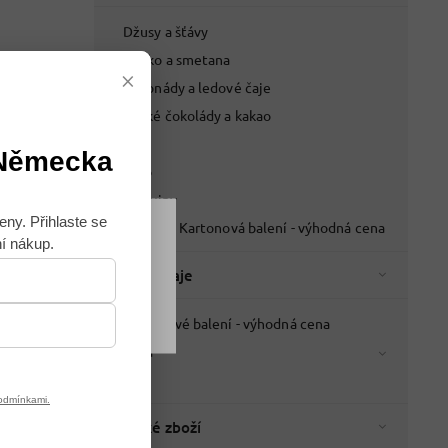
Džusy a šťávy
Mléko a smetana
×
Limonády a ledové čaje
Horké čokolády a kakao
Pivo
 Německa
Víno
Lihoviny
eny. Přihlaste se
Nápoje - Kartonová balení - výhodná cena
ní nákup.
Souhlasím
Káva a čaje
Kartonové balení - výhodná cena
Káva
Čaje
odmínkami.
Italské zboží