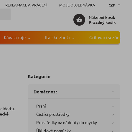
REKLAMACE A VRÁCENÍ
MOJE OBJEDNÁVKA
CZK
Nákupní košík
Prázdný košík
Káva a čaje
Italské zboží
Grilovací sezóna
Kategorie
Domácnost
Praní
seldorfu.
mecké
Čistící prostředky
Prostředky na nádobí / do myčky
Úklidové pomůcky