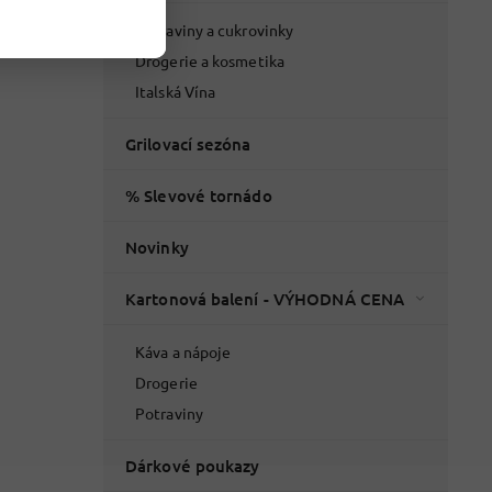
Potraviny a cukrovinky
Drogerie a kosmetika
Italská Vína
Grilovací sezóna
% Slevové tornádo
Novinky
Kartonová balení - VÝHODNÁ CENA
Káva a nápoje
Drogerie
Potraviny
Dárkové poukazy