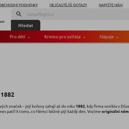
OBCHODNÍ PODMÍNKY
NEJČASTĚJŠÍ DOTAZY
NAPIŠTE NÁM
ení
Hledat
Pro děti
Krmivo pro zvířata
Nápoje
 1882
ých značek – její kořeny sahají až do roku
1882
, kdy firma vznikla v Düs
es patří k tomu, co Němci běžně pijí každý den. Vozíme
originální ně