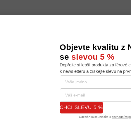
Objevte kvalitu z
se
slevou 5 %
Dopřejte si lepší produkty za férové c
 nabídku na míru, ale abychom to zvládli, používáme k
k newsletteru a získejte slevu na prv
. Používáním tohoto webu s tím souhlasíte.
CHCI SLEVU 5 %
Odesláním souhlasíte s
obchodními p