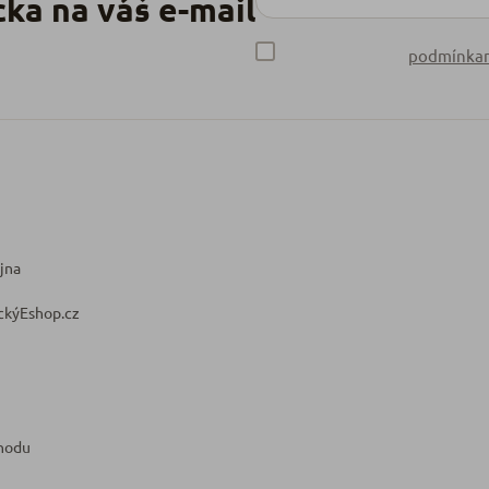
podmínkam
jna
ckýEshop.cz
hodu