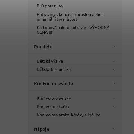
BIO potraviny
Potraviny s končící a prošlou dobou
minimální trvanlivosti
Kartonová balení potravin - VÝHODNÁ
CENA !!!
Pro děti
Dětská výživa
Dětská kosmetika
Krmivo pro zvířata
Krmivo pro pejsky
Krmivo pro kočky
Krmivo pro ptáky, křečky a králíky
Nápoje