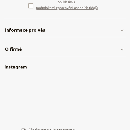
Souhlasím s
podmínkami zpracování osobních údajů
Informace pro vás
Doprava & platby
O firmě
Obchodní podmínky
O nás
Instagram
Nejčastější dotazy
Kamenná prodejna
Reklamace a vrácení
Kariéra v NěmeckýEshop.cz
Moje objednávka
Velkoobchod
Spolupráce s influencery
Blog a recepty
Staňte se naším výdejním místem
Sledovat na Instagramu