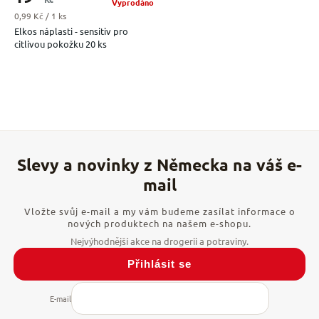
Vyprodáno
Měrná cena:
0,99 Kč / 1 ks
Elkos náplasti - sensitiv pro
citlivou pokožku 20 ks
Vložte svůj e-mail a my vám budeme zasílat informace o
nových produktech na našem e-shopu.
Přihlásit se
E-mail