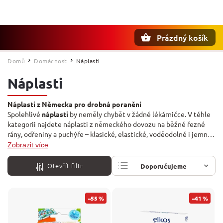
Prázdný košík
Hledat
Domů
Domácnost
Náplasti
/
/
Náplasti
Náplasti z Německa pro drobná poranění
Spolehlivé
náplasti
by neměly chybět v žádné lékárničce. V téhle
kategorii najdete náplasti z německého dovozu na běžné řezné
rány, odřeniny a puchýře – klasické, elastické, voděodolné i jemné
pro citlivou pokožku od značky
Elkos
a veselé dětské náplasti
Zobrazit více
Tabaluga
. Doplnit lékárničku můžete i zbožím ze sekce
Antibakteriální a dezinfekční prostředky
.
Otevřít filtr
Doporučujeme
Nejlevnější
–55 %
–41 %
Nejdražší