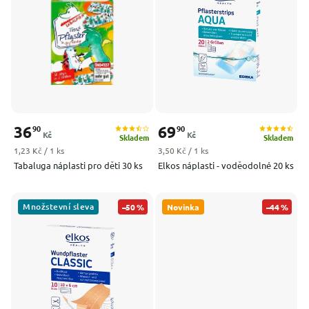
Nejprodávanější
Abecedně
36
69
90
90
Kč
Kč
Skladem
Skladem
Měrná cena:
Měrná cena:
1,23 Kč / 1 ks
3,50 Kč / 1 ks
Tabaluga náplasti pro děti 30 ks
Elkos náplasti - voděodolné 20 ks
Množstevní sleva
–50 %
Novinka
–44 %