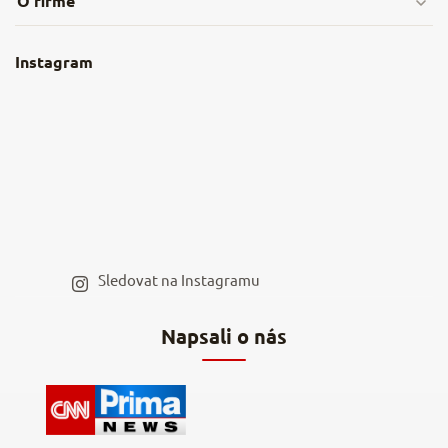
O firmě
Obchodní podmínky
O nás
Instagram
Nejčastější dotazy
Kamenná prodejna
Reklamace a vrácení
Kariéra v NěmeckýEshop.cz
Moje objednávka
Velkoobchod
Spolupráce s influencery
Blog a recepty
Staňte se naším výdejním místem
Sledovat na Instagramu
Hodnocení obchodu
Napsali o nás
Kontakty