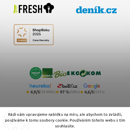
★
4,9/5
★
97 %
★
4,6/5
(18 909×)
(589×)
(537×)
Rádi vám upravujeme nabídku na míru, ale abychom to zvládli,
používáme k tomu soubory cookie. Používáním tohoto webu s tím
souhlasíte.