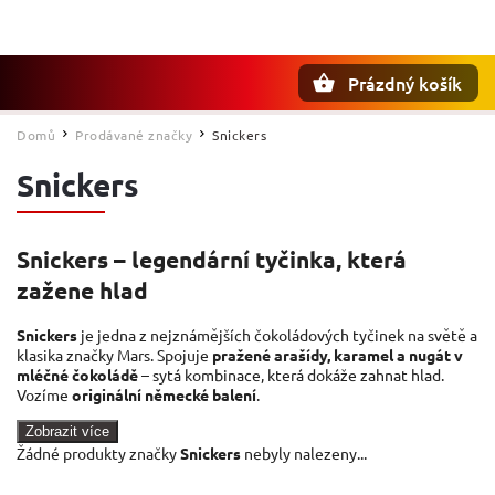
Prázdný košík
Hledat
Domů
Prodávané značky
Snickers
/
/
Snickers
Snickers – legendární tyčinka, která
zažene hlad
Snickers
je jedna z nejznámějších čokoládových tyčinek na světě a
klasika značky Mars. Spojuje
pražené arašídy, karamel a nugát v
mléčné čokoládě
– sytá kombinace, která dokáže zahnat hlad.
Vozíme
originální německé balení
.
Zobrazit více
Žádné produkty značky
Snickers
nebyly nalezeny...