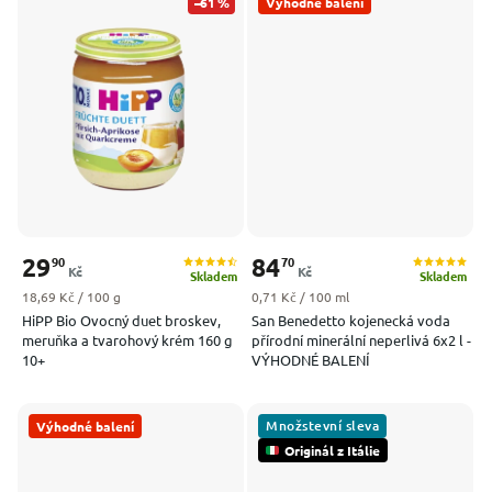
–61 %
Výhodné balení
29
84
90
70
Kč
Kč
Skladem
Skladem
Měrná cena:
Měrná cena:
18,69 Kč / 100 g
0,71 Kč / 100 ml
HiPP Bio Ovocný duet broskev,
San Benedetto kojenecká voda
meruňka a tvarohový krém 160 g
přírodní minerální neperlivá 6x2 l -
10+
VÝHODNÉ BALENÍ
Množstevní sleva
Výhodné balení
Originál z Itálie