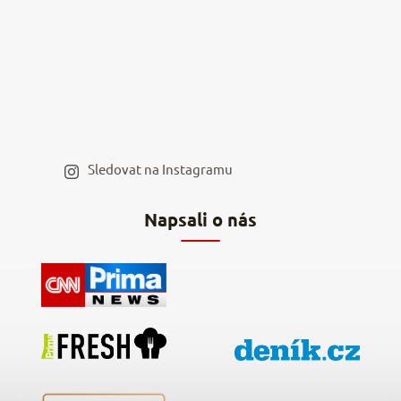
Kamenná prodejna
Reklamace a vrácení
Kariéra v NěmeckýEshop.cz
Moje objednávka
Velkoobchod
Spolupráce s influencery
Blog a recepty
Staňte se naším výdejním místem
Sledovat na Instagramu
Hodnocení obchodu
Napsali o nás
Kontakty