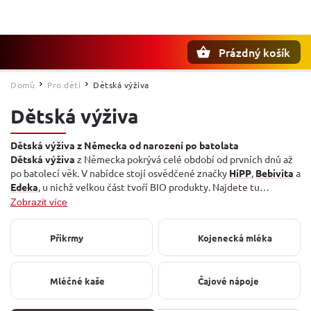
Prázdný košík
Hledat
Domů
Pro děti
Dětská výživa
/
/
Dětská výživa
Dětská výživa z Německa od narození po batolata
Dětská výživa
z Německa pokrývá celé období od prvních dnů až
po batolecí věk. V nabídce stojí osvědčené značky
HiPP
,
Bebivita
a
Edeka
, u nichž velkou část tvoří BIO produkty. Najdete tu
kojenecká mléka, ovocné kapsičky, hotová menu i svačinky, takže
Zobrazit více
poskládáte jídelníček miminka na jednom místě.
Příkrmy
Kojenecká mléka
Mléčné kaše
Čajové nápoje