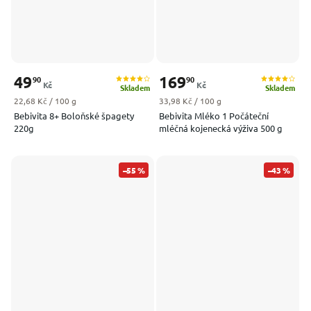
49
169
90
90
Kč
Kč
Skladem
Skladem
Měrná cena:
Měrná cena:
22,68 Kč / 100 g
33,98 Kč / 100 g
Bebivita 8+ Boloňské špagety
Bebivita Mléko 1 Počáteční
220g
mléčná kojenecká výživa 500 g
–55 %
–43 %