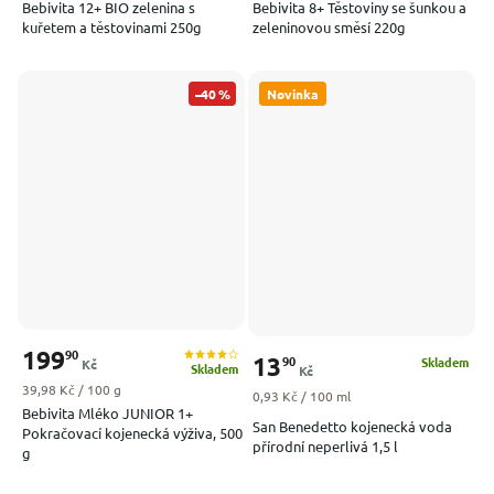
Bebivita 12+ BIO zelenina s
Bebivita 8+ Těstoviny se šunkou a
kuřetem a těstovinami 250g
zeleninovou směsí 220g
–40 %
Novinka
199
90
13
90
Skladem
Kč
Skladem
Kč
Měrná cena:
39,98 Kč / 100 g
Měrná cena:
0,93 Kč / 100 ml
Bebivita Mléko JUNIOR 1+
San Benedetto kojenecká voda
Pokračovací kojenecká výživa, 500
přírodní neperlivá 1,5 l
g