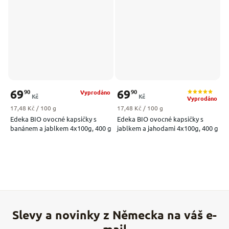
69
69
90
90
Vyprodáno
Kč
Kč
Vyprodáno
Měrná cena:
Měrná cena:
17,48 Kč / 100 g
17,48 Kč / 100 g
Edeka BIO ovocné kapsičky s
Edeka BIO ovocné kapsičky s
banánem a jablkem 4x100g, 400 g
jablkem a jahodami 4x100g, 400 g