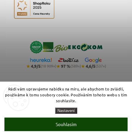
★
4,9/5
★
97 %
★
4,6/5
(18 909×)
(589×)
(537×)
Rádi vám upravujeme nabídku na míru, ale abychom to zvládli,
používáme k tomu soubory cookie. Používáním tohoto webu s tím
souhlasíte.
Copyright 2026
NemeckyEshop.cz - kvalitní německá drogerie,
Nastavení
kosmetika a potraviny
. Všechna práva vyhrazena.
Zásady zpracování osobních údajů
Obchodní podmínky
Cookies
Souhlasím
Vytvořil Shoptet Premium