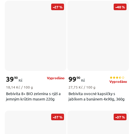
–27 %
–40 %
39
99
90
90
Vyprodáno
Kč
Kč
Vyprodáno
Měrná cena:
Měrná cena:
18,14 Kč / 100 g
27,75 Kč / 100 g
Bebivita 8+ BIO zelenina s rýží a
Bebivita ovocné kapsičky s
jemným krůtím masem 220g
jablkem a banánem 4x90g, 360g
–37 %
–37 %