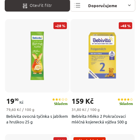
Otevřít filtr
Doporučujeme
Nejlevnější
–28 %
–45 %
Nejdražší
Nejprodávanější
Abecedně
19
159 Kč
90
Kč
Skladem
Skladem
Měrná cena:
Měrná cena:
79,60 Kč / 100 g
31,80 Kč / 100 g
Bebivita ovocná tyčinka s jablkem
Bebivita Mléko 2 Pokračovací
a hruškou 25 g
mléčná kojenecká výživa 500 g