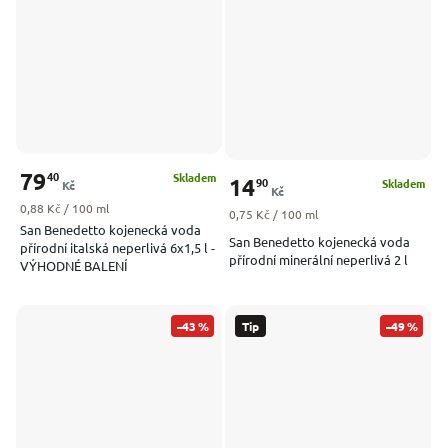
79
40
Skladem
14
90
Skladem
Kč
Kč
Měrná cena:
0,88 Kč / 100 ml
Měrná cena:
0,75 Kč / 100 ml
San Benedetto kojenecká voda
San Benedetto kojenecká voda
přírodní italská neperlivá 6x1,5 l -
přírodní minerální neperlivá 2 l
VÝHODNÉ BALENÍ
–43 %
Tip
–49 %