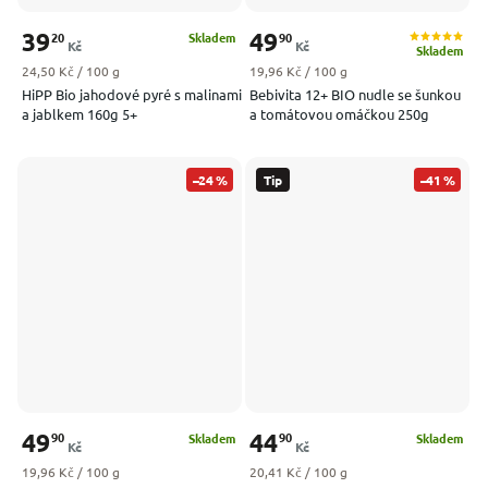
39
49
20
90
Skladem
Kč
Kč
Skladem
Měrná cena:
Měrná cena:
24,50 Kč / 100 g
19,96 Kč / 100 g
HiPP Bio jahodové pyré s malinami
Bebivita 12+ BIO nudle se šunkou
a jablkem 160g 5+
a tomátovou omáčkou 250g
–24 %
Tip
–41 %
49
44
90
90
Skladem
Skladem
Kč
Kč
Měrná cena:
Měrná cena:
19,96 Kč / 100 g
20,41 Kč / 100 g