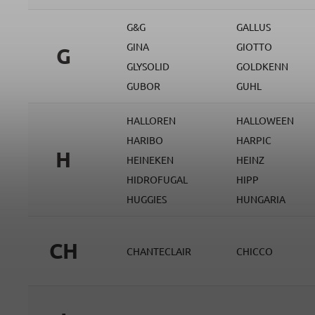
G&G
GALLUS
GINA
GIOTTO
G
GLYSOLID
GOLDKENN
GUBOR
GUHL
HALLOREN
HALLOWEEN
HARIBO
HARPIC
H
HEINEKEN
HEINZ
HIDROFUGAL
HIPP
HUGGIES
HUNGARIA
CH
CHANTECLAIR
CHICCO