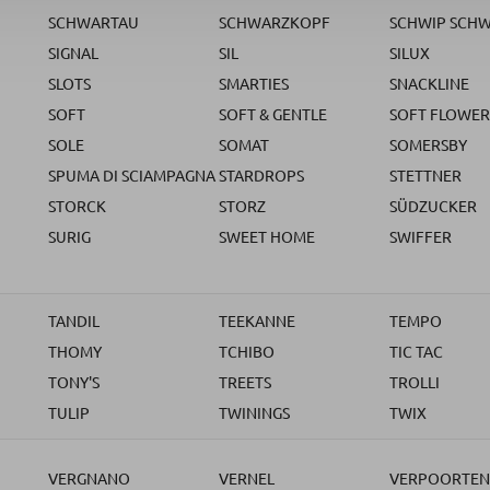
SCHWARTAU
SCHWARZKOPF
SCHWIP SCH
SIGNAL
SIL
SILUX
SLOTS
SMARTIES
SNACKLINE
SOFT
SOFT & GENTLE
SOFT FLOWER
SOLE
SOMAT
SOMERSBY
SPUMA DI SCIAMPAGNA
STARDROPS
STETTNER
STORCK
STORZ
SÜDZUCKER
SURIG
SWEET HOME
SWIFFER
TANDIL
TEEKANNE
TEMPO
THOMY
TCHIBO
TIC TAC
TONY'S
TREETS
TROLLI
TULIP
TWININGS
TWIX
VERGNANO
VERNEL
VERPOORTEN