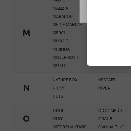
MALIZIA
MALTESERS
Nastavení
MARABOU
MARS
MEINE MAHLZEIT
MEISTER MOULI
M
MERCI
MESSMER
MIKADO
MILKA
MIRINDA
MOKATE
MOSER ROTH
MOUNTAIN DEW
MUTTI
NATURE BOX
NESCAFE
N
NICKY
NIVEA
NUTS
ODOL
ODOL MED 3
O
ONLY
ORAL-B
OSTERPHANTASIE
OVOMALTINE