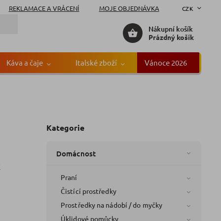
REKLAMACE A VRÁCENÍ
MOJE OBJEDNÁVKA
CZK
Nákupní košík
Prázdný košík
Káva a čaje
Italské zboží
Vánoce 2026
Gr
Kategorie
Domácnost
E
Praní
Čistící prostředky
Prostředky na nádobí / do myčky
Úklidové pomůcky