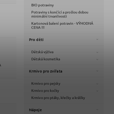
BIO potraviny
Potraviny s končící a prošlou dobou
minimální trvanlivosti
Kartonová balení potravin - VÝHODNÁ
CENA !!!
Pro děti
Dětská výživa
Dětská kosmetika
A
Krmivo pro zvířata
Krmivo pro pejsky
Krmivo pro kočky
Krmivo pro ptáky, křečky a králíky
Nápoje