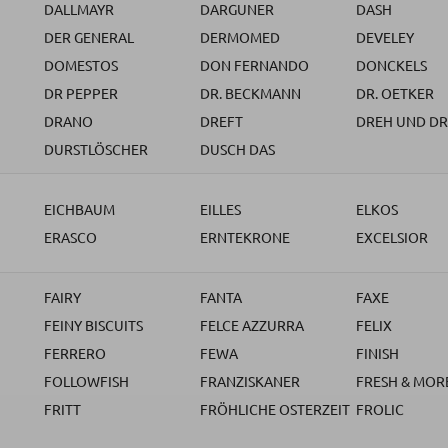
DALLMAYR
DARGUNER
DASH
DER GENERAL
DERMOMED
DEVELEY
DOMESTOS
DON FERNANDO
DONCKELS
DR PEPPER
DR. BECKMANN
DR. OETKER
DRANO
DREFT
DREH UND DR
DURSTLÖSCHER
DUSCH DAS
EICHBAUM
EILLES
ELKOS
ERASCO
ERNTEKRONE
EXCELSIOR
FAIRY
FANTA
FAXE
FEINY BISCUITS
FELCE AZZURRA
FELIX
FERRERO
FEWA
FINISH
FOLLOWFISH
FRANZISKANER
FRESH & MOR
FRITT
FRÖHLICHE OSTERZEIT
FROLIC