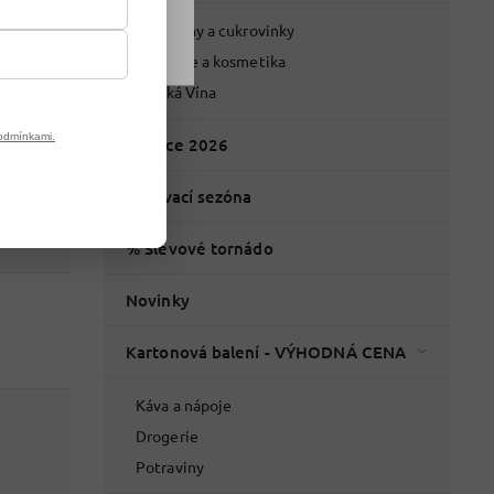
Potraviny a cukrovinky
Drogerie a kosmetika
Italská Vína
odmínkami.
Vánoce 2026
Grilovací sezóna
% Slevové tornádo
Novinky
Kartonová balení - VÝHODNÁ CENA
Káva a nápoje
Drogerie
Potraviny