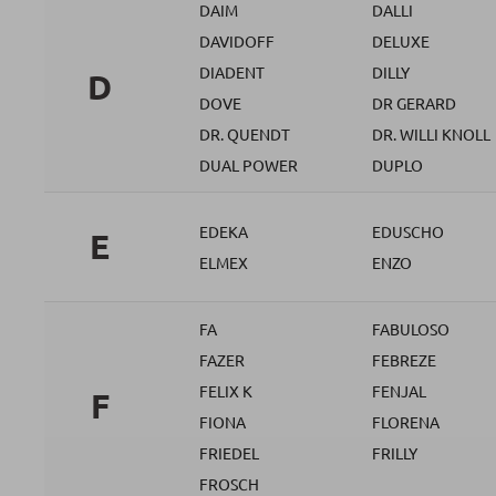
DAIM
DALLI
DAVIDOFF
DELUXE
DIADENT
DILLY
D
DOVE
DR GERARD
DR. QUENDT
DR. WILLI KNOLL
DUAL POWER
DUPLO
EDEKA
EDUSCHO
E
ELMEX
ENZO
FA
FABULOSO
FAZER
FEBREZE
FELIX K
FENJAL
F
FIONA
FLORENA
FRIEDEL
FRILLY
FROSCH