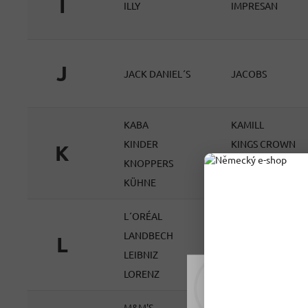
I
ILLY
IMPRESAN
J
JACK DANIEL´S
JACOBS
KABA
KAMILL
KINDER
KINGS CROWN
K
KNOPPERS
KNORR
KÜHNE
KUCHENMEISTER
L´ORÉAL
L'OR
LANDBECH
LANZA
L
LEIBNIZ
LENOR
LORENZ
LUCAFFÉ
Rádi vám upravujeme
tomu soubory cookie
M&M'S
MAGGI