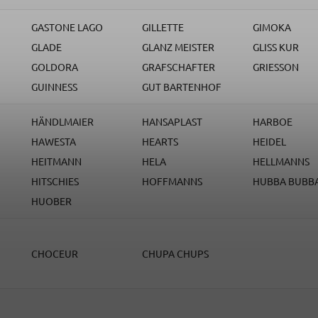
GASTONE LAGO
GILLETTE
GIMOKA
GLADE
GLANZ MEISTER
GLISS KUR
GOLDORA
GRAFSCHAFTER
GRIESSON
GUINNESS
GUT BARTENHOF
HÄNDLMAIER
HANSAPLAST
HARBOE
HAWESTA
HEARTS
HEIDEL
HEITMANN
HELA
HELLMANNS
HITSCHIES
HOFFMANNS
HUBBA BUBB
HUOBER
CHOCEUR
CHUPA CHUPS