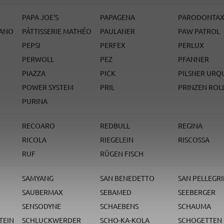
PAPA JOE'S
PAPAGENA
PARODONTA
TANO
PÂTTISSERIE MATHÉO
PAULANER
PAW PATROL
PEPSI
PERFEX
PERLUX
PERWOLL
PEZ
PFANNER
PIAZZA
PICK
PILSNER URQ
POWER SYSTEM
PRIL
PRINZEN ROL
PURINA
RECOARO
REDBULL
REGINA
RICOLA
RIEGELEIN
RISCOSSA
RUF
RÜGEN FISCH
SAMYANG
SAN BENEDETTO
SAN PELLEGR
SAUBERMAX
SEBAMED
SEEBERGER
SENSODYNE
SCHAEBENS
SCHAUMA
TEIN
SCHLUCKWERDER
SCHO-KA-KOLA
SCHOGETTEN