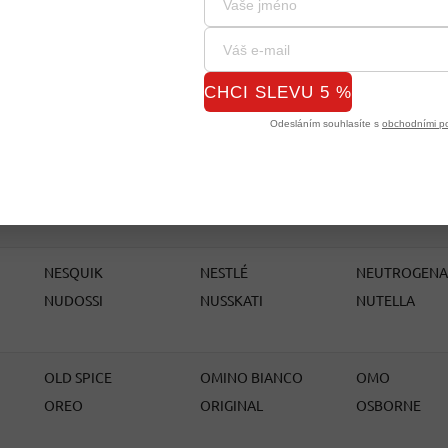
MAMMA LUCIA
MANNER
MAOAM
MARTINI
MEHLIG & HELLER
MEICA
N
MELITTA
MENTADENT
MENTOS
CHCI SLEVU 5 %
METZGER MEYER
MEZZO MIX
MIDI
Odesláním souhlasíte s
obchodními p
MILKANA
MILKY WAY
MING CHU
MON AMOUR
MON CHÉRI
MONSTER
MÖVENPICK
MR. PROPER
MR. TEPPICH
NESQUIK
NESTLÉ
NEUTROGENA
NUDOSSI
NUSSKATI
NUTELLA
OLD SPICE
OMINO BIANCO
OMO
OREO
ORIGINAL
OSBORNE