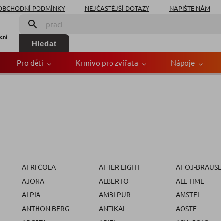
OBCHODNÍ PODMÍNKY
NEJČASTĚJŠÍ DOTAZY
NAPIŠTE NÁM
ení
Hledat
Pro děti
Krmivo pro zvířata
Nápoje
AFRI COLA
AFTER EIGHT
AHOJ-BRAUS
AJONA
ALBERTO
ALL TIME
ALPIA
AMBI PUR
AMSTEL
ANTHON BERG
ANTIKAL
AOSTE