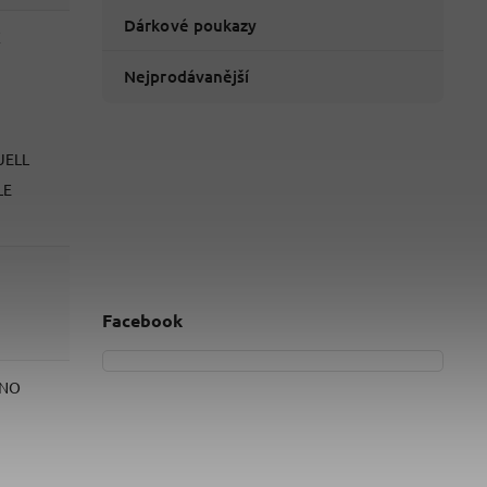
Dárkové poukazy
X
Nejprodávanější
UELL
LE
Facebook
INO