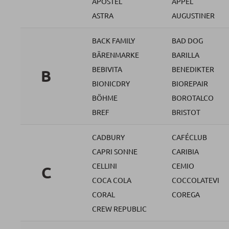
APOSTEL
APPEL
ASTRA
AUGUSTINER
BACK FAMILY
BAD DOG
BÄRENMARKE
BARILLA
BEBIVITA
BENEDIKTER
B
BIONICDRY
BIOREPAIR
BÖHME
BOROTALCO
BREF
BRISTOT
CADBURY
CAFÉCLUB
CAPRI SONNE
CARIBIA
CELLINI
CEMIO
C
COCA COLA
COCCOLATEVI
CORAL
COREGA
CREW REPUBLIC