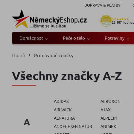
DOPRAVA & PLATBY
5,0
★★★★★
23 187
hodnoc
Domácnost
Péče o tělo
Potraviny
Domů
Prodávané značky
/
Všechny značky A-Z
ADIDAS
AEROXON
AIR WICK
AJAX
ALNATURA
ALPECIN
A
ANDECHSER NATUR
ANIMEX