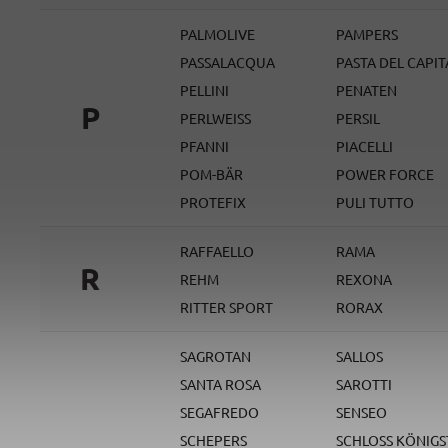
PALMOLIVE
PAMPERS
PASSALACQUA
PASTA DEL CAPI
PELLINI
PENATEN
P
PERLWEISS
PERSIL
PFANNI
PIACELLI
POM-BÄR
POWER FORCE
PROTEFIX
PULI TUTTO
RAFFAELLO
RAMA
R
REHM
REXONA
RITTER SPORT
RORAX
SAGROTAN
SALLOS
SANTA ROSA
SAROTTI
SEGAFREDO
SENSEO
SCHEPERS
SCHLOSS KÖNIGS