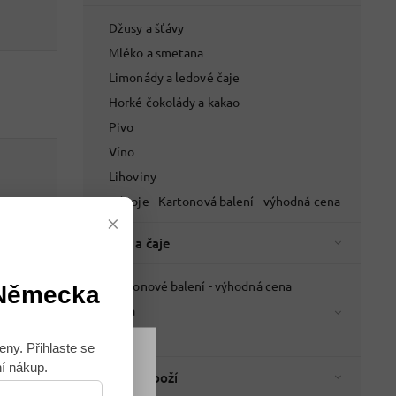
Džusy a šťávy
Mléko a smetana
Limonády a ledové čaje
Horké čokolády a kakao
Pivo
Víno
Lihoviny
Nápoje - Kartonová balení - výhodná cena
×
Káva a čaje
Kartonové balení - výhodná cena
 Německa
Káva
Čaje
eny. Přihlaste se
ní nákup.
Souhlasím
Italské zboží