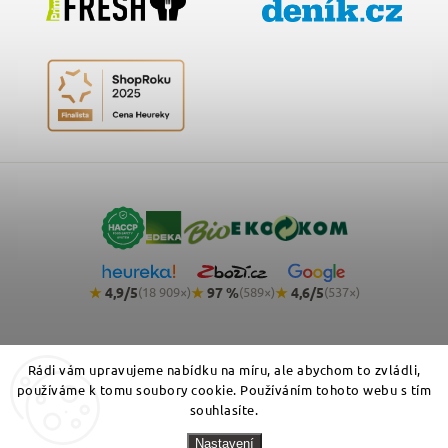
★
4,9/5
★
97 %
★
4,6/5
(18 909×)
(589×)
(537×)
Rádi vám upravujeme nabídku na míru, ale abychom to zvládli,
používáme k tomu soubory cookie. Používáním tohoto webu s tím
souhlasíte.
Copyright 2026
NemeckyEshop.cz - kvalitní německá drogerie,
Nastavení