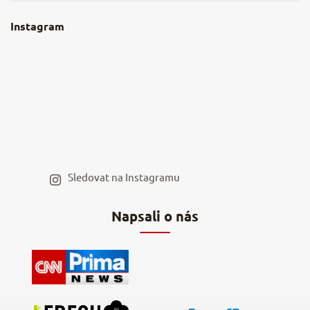
Obchodní podmínky
O nás
Instagram
Nejčastější dotazy
Kamenná prodejna
Reklamace a vrácení
Kariéra v NěmeckýEshop.cz
Moje objednávka
Velkoobchod
Spolupráce s influencery
Blog a recepty
Staňte se naším výdejním místem
Sledovat na Instagramu
Hodnocení obchodu
Napsali o nás
Kontakty