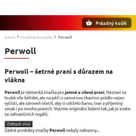
Prázdný košík
Hledat
Domů
Prodávané značky
Perwoll
/
/
Perwoll
Perwoll – šetrné praní s důrazem na
vlákna
Perwoll
je německá značka pro
jemné a cílené praní
. Nestaví na
hrubé síle bělidel, ale na péči o samotnou tkaninu: prádlo nejen
vyčistí, ale zároveň ošetří, aby si udrželo barvu, tvar a příjemný
omak i po mnoha praních. Vozíme originální balení tak, jak je znáte
ze zahraničních regálů.
Zobrazit více
Žádné produkty značky
Perwoll
nebyly nalezeny...