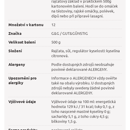
rajčatový základ v praktickém 500g
kartonovém balení. Hodí se do omáček
na těstoviny, rajské omáčky, polévek,
dipů nebo při přípravě lasagní.
Množství v kartonu
12
Značka
G&G / GUT&GÜNSTIG
Velikost balení
500 g
Složení
Rajčata, sůl, regulátor kyselosti: kyselina
citronová.
Alergeny
Podle dostupných zdrojů neobsahuje
povinně deklarované ALERGENY.
Upozornění pro
Informace o ALERGENECH vždy ověřte
alergiky
také na obalu výrobku. U dostupných
zdrojů nebyly uvedeny žádné povinně
deklarované ALERGENY.
Výživové údaje
Výživové údaje na 100 ml: energetická
hodnota 129 kJ / 31 kcal; tuky 0,1 g, z
toho nasycené mastné kyseliny 0 g;
sacharidy 5,1 g, z toho cukry 4,5 g;
bílkoviny 1,5 g.
Forma produktu
pasírovaná rajčata