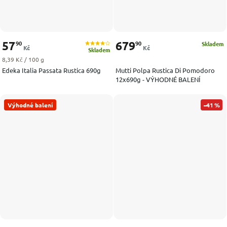
57
679
90
90
Skladem
Kč
Kč
Skladem
Měrná cena:
8,39 Kč / 100 g
Edeka Italia Passata Rustica 690g
Mutti Polpa Rustica Di Pomodoro
12x690g - VÝHODNÉ BALENÍ
Výhodné balení
–41 %