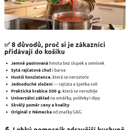
✅ 8 důvodů, proč si je zákazníci
přidávají do košíku
Jemně pasírovaná
hmota bez slupek a semínek
Sytá rajčatová chuť
i barva
Hustší konzistence
, která se nerozteče
Jednoduché složení
— rajčata a špetka soli
Praktická krabice 500 g
, která se nerozbije
Univerzální základ
na omáčky, polévky i dipy
Skvělý poměr ceny a kvality
Originál z Německa
od značky G&G
💪 Lehký pomocník zdravější kuchyně