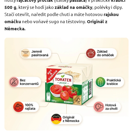
rajčatový protlak
passata
krabici
500 g
, který se hodí jako
základ na omáčky
, polévky i dipy.
Stačí otevřít, naředit podle chuti a máte hotovou
rajskou
omáčku
nebo voňavé sugo na těstoviny.
Originál z
Německa.