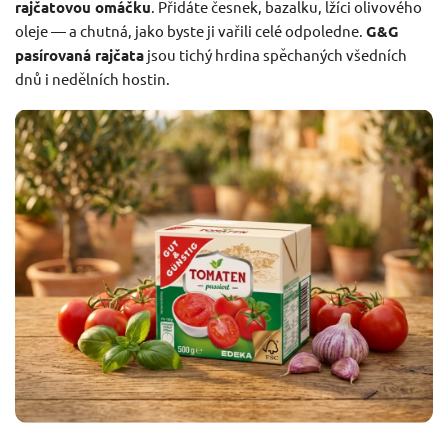
rajčatovou omáčku
. Přidáte česnek, bazalku, lžíci olivového
oleje — a chutná, jako byste ji vařili celé odpoledne.
G&G
pasírovaná rajčata
jsou tichý hrdina spěchaných všedních
dnů i nedělních hostin.