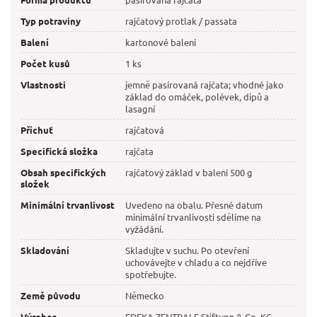
Typ potraviny
rajčatový protlak / passata
Balení
kartonové balení
Počet kusů
1 ks
Vlastnosti
jemně pasírovaná rajčata; vhodné jako
základ do omáček, polévek, dipů a
lasagní
Příchuť
rajčatová
Specifická složka
rajčata
Obsah specifických
rajčatový základ v balení 500 g
složek
Minimální trvanlivost
Uvedeno na obalu. Přesné datum
minimální trvanlivosti sdělíme na
vyžádání.
Skladování
Skladujte v suchu. Po otevření
uchovávejte v chladu a co nejdříve
spotřebujte.
Země původu
Německo
Výrobce
EDEKA ZENTRALE Stiftung & Co. KG,