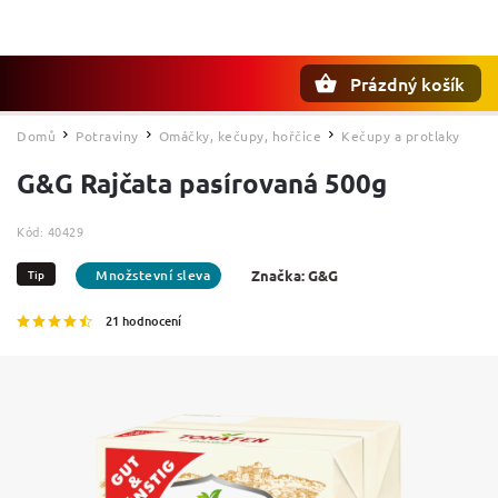
Prázdný košík
Hledat
Domů
Potraviny
Omáčky, kečupy, hořčice
Kečupy a protlaky
/
/
/
G&G Rajčata pasírovaná 500g
Kód:
40429
Tip
Značka:
G&G
21 hodnocení