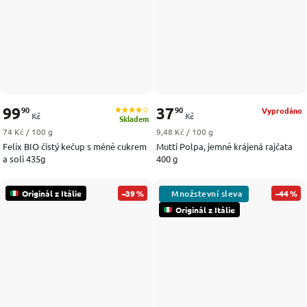
99
37
90
90
Vyprodáno
Kč
Kč
Skladem
Měrná cena:
Měrná cena:
74 Kč / 100 g
9,48 Kč / 100 g
Felix BIO čistý kečup s méně cukrem
Mutti Polpa, jemně krájená rajčata
a soli 435g
400 g
Originál z Itálie
–39 %
–44 %
Originál z Itálie