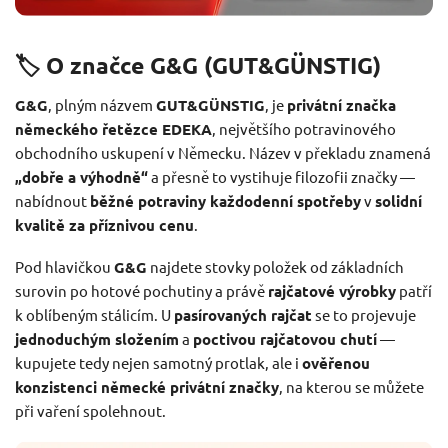
🏷️ O značce G&G (GUT&GÜNSTIG)
G&G
, plným názvem
GUT&GÜNSTIG
, je
privátní značka
německého řetězce EDEKA
, největšího potravinového
obchodního uskupení v Německu. Název v překladu znamená
„dobře a výhodně“
a přesně to vystihuje filozofii značky —
nabídnout
běžné potraviny každodenní spotřeby
v
solidní
kvalitě za příznivou cenu
.
Pod hlavičkou
G&G
najdete stovky položek od základních
surovin po hotové pochutiny a právě
rajčatové výrobky
patří
k oblíbeným stálicím. U
pasírovaných rajčat
se to projevuje
jednoduchým složením
a
poctivou rajčatovou chutí
—
kupujete tedy nejen samotný protlak, ale i
ověřenou
konzistenci německé privátní značky
, na kterou se můžete
při vaření spolehnout.