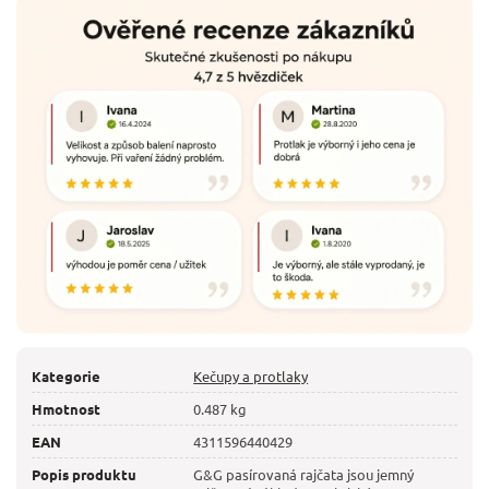
Kategorie
Kečupy a protlaky
Hmotnost
0.487 kg
EAN
4311596440429
Popis produktu
G&G pasírovaná rajčata jsou jemný