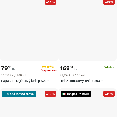
–52 %
–15 %
79
169
90
90
Skladem
Kč
Kč
Vyprodáno
Měrná cena:
Měrná cena:
15,98 Kč / 100 ml
21,24 Kč / 100 ml
Papa Joe rajčatový kečup 500ml
Heinz tomatový kečup 800 ml
–35 %
Originál z Itálie
–41 %