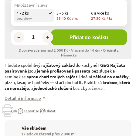
Množstevní sleva
1 - 2 ks
3 - 5 ks
6 a více ks
bez slevy
28,40 Kč
/ ks
27,50 Kč
/ ks
−
+
Přidat do košíku
Hledáte spolehlivý
rajčatový základ
do kuchyně?
G&G Rajčata
pasírovaná
jsou
jemně prolisovaná passata
bez slupek a
semínek se
sytou chutí zralých rajčat
. Ideální
základ na omáčky
,
pizzu, lasagne i polévky — stačí dochutit. Praktická
krabice, která
se nerozbije
, a
jednoduché složení
bez zbytečností.
Detailní informace
Tisk
Zeptat se
Hlídat
Vše skladem
skladové zázemí přes 2 000 m²