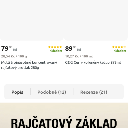
79
89
90
90
Kč
Kč
Skladem
Skladem
Měrná cena:
Měrná cena:
28,54 Kč / 100 g
10,27 Kč / 100 ml
Mutti trojnásobně koncentrovaný
G&G Curry kořeněny kečup 875ml
rajčatový protlak 280g
Popis
Podobné (12)
Recenze (21)