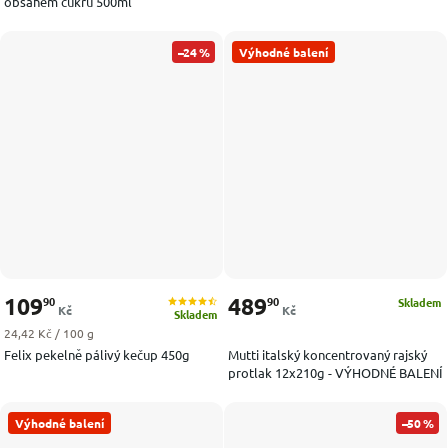
obsahem cukru 500ml
–24 %
Výhodné balení
109
489
90
90
Skladem
Kč
Kč
Skladem
Měrná cena:
24,42 Kč / 100 g
Felix pekelně pálivý kečup 450g
Mutti italský koncentrovaný rajský
protlak 12x210g - VÝHODNÉ BALENÍ
Výhodné balení
–50 %