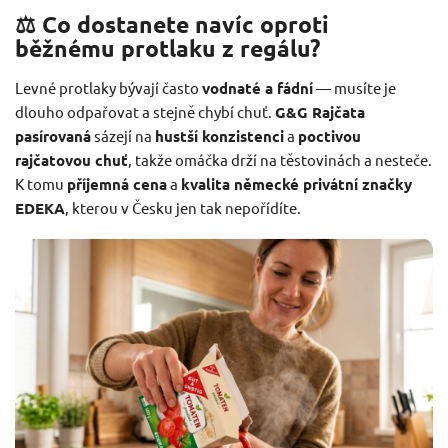
⚖️ Co dostanete navíc oproti
běžnému protlaku z regálu?
Levné protlaky bývají často
vodnaté a fádní
— musíte je
dlouho odpařovat a stejně chybí chuť.
G&G Rajčata
pasírovaná
sázejí na
hustší konzistenci
a
poctivou
rajčatovou chuť
, takže omáčka drží na těstovinách a nesteče.
K tomu
příjemná cena
a
kvalita německé privátní značky
EDEKA
, kterou v Česku jen tak nepořídíte.