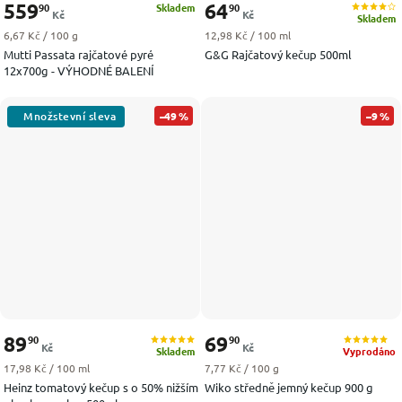
559
64
90
90
Skladem
Kč
Kč
Skladem
Měrná cena:
Měrná cena:
6,67 Kč / 100 g
12,98 Kč / 100 ml
Mutti Passata rajčatové pyré
G&G Rajčatový kečup 500ml
12x700g - VÝHODNÉ BALENÍ
–49 %
–9 %
89
69
90
90
Kč
Kč
Skladem
Vyprodáno
Měrná cena:
Měrná cena:
17,98 Kč / 100 ml
7,77 Kč / 100 g
Heinz tomatový kečup s o 50% nižším
Wiko středně jemný kečup 900 g