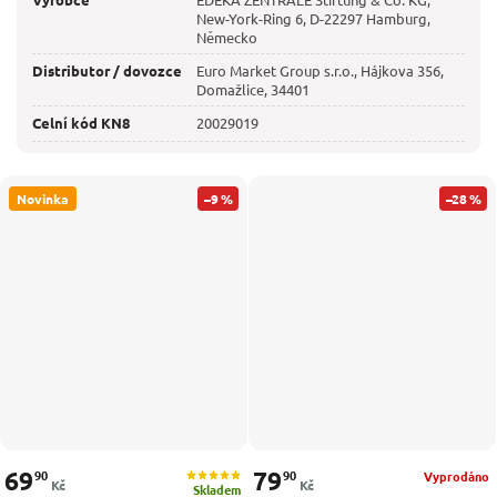
New-York-Ring 6, D-22297 Hamburg,
Německo
Distributor / dovozce
Euro Market Group s.r.o., Hájkova 356,
Domažlice, 34401
Celní kód KN8
20029019
Novinka
–9 %
–28 %
69
79
90
90
Vyprodáno
Kč
Kč
Skladem