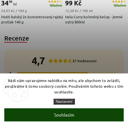
34
99 Kč
90
Kč
Skladem
Skladem
Měrná cena:
Měrná cena:
24,93 Kč / 100 g
12,38 Kč / 100 ml
Mutti italský 2x koncentrovaný rajský
Hela Curry kořeněný kečup - jemně
protlak 140 g
ostrý 800ml
Recenze
4,7
21 hodnocení
5
17x
4
2x
Rádi vám upravujeme nabídku na míru, ale abychom to zvládli,
3
1x
2
používáme k tomu soubory cookie. Používáním tohoto webu s tím
1x
1
0x
souhlasíte.
Přidat hodnocení
Nastavení
Souhlasím