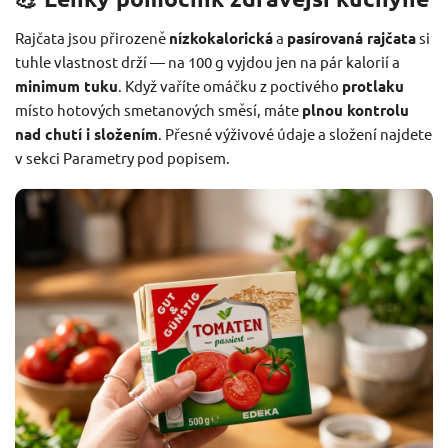
Rajčata jsou přirozeně
nízkokalorická
a
pasírovaná rajčata
si
tuhle vlastnost drží — na 100 g vyjdou jen na pár kalorií a
minimum tuku
. Když vaříte omáčku z poctivého
protlaku
místo hotových smetanových směsí, máte
plnou kontrolu
nad chutí i složením
. Přesné výživové údaje a složení najdete
v sekci Parametry pod popisem.