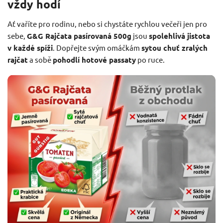
vždy hodí
Ať vaříte pro rodinu, nebo si chystáte rychlou večeři jen pro
sebe,
G&G Rajčata pasírovaná 500g
jsou
spolehlivá jistota
v každé spíži
. Dopřejte svým omáčkám
sytou chuť zralých
rajčat
a sobě
pohodlí hotové passaty
po ruce.