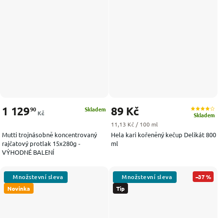
1 129
89 Kč
90
Skladem
Kč
Skladem
Měrná cena:
11,13 Kč / 100 ml
Mutti trojnásobně koncentrovaný
Hela kari kořeněný kečup Delikát 800
rajčatový protlak 15x280g -
ml
VÝHODNÉ BALENÍ
–37 %
Novinka
Tip