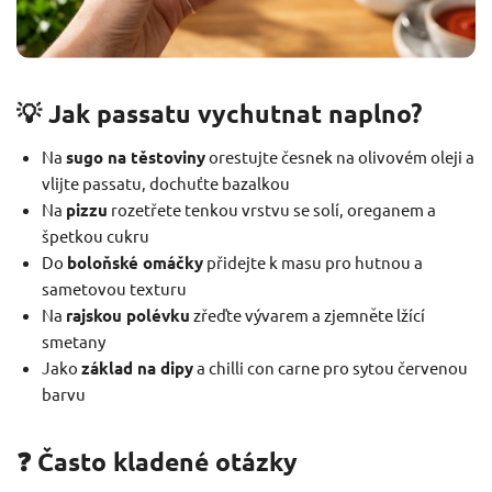
💡 Jak passatu vychutnat naplno?
Na
sugo na těstoviny
orestujte česnek na olivovém oleji a
vlijte passatu, dochuťte bazalkou
Na
pizzu
rozetřete tenkou vrstvu se solí, oreganem a
špetkou cukru
Do
boloňské omáčky
přidejte k masu pro hutnou a
sametovou texturu
Na
rajskou polévku
zřeďte vývarem a zjemněte lžící
smetany
Jako
základ na dipy
a chilli con carne pro sytou červenou
barvu
❓ Často kladené otázky