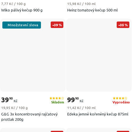
Měrná cena:
Měrná cena:
7,77 Kč / 100 g
15,98 Kč / 100 ml
Wiko pálivý kečup 900 g
Heinz tomatový kečup 500 ml
–39 %
–35 %
39
99
90
90
Kč
Kč
Skladem
Vyprodáno
Měrná cena:
Měrná cena:
19,95 Kč / 100 g
11,42 Kč / 100 ml
G&G 3x koncentrovaný rajčatový
Edeka jemně kořeněný kečup 875ml
protlak 200g