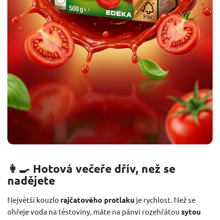
👩‍🍳 Hotová večeře dřív, než se
nadějete
Největší kouzlo
rajčatového protlaku
je rychlost. Než se
ohřeje voda na těstoviny, máte na pánvi rozehřátou
sytou