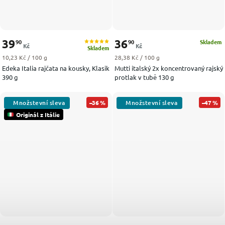
39
36
90
90
Skladem
Kč
Kč
Skladem
Měrná cena:
Měrná cena:
10,23 Kč / 100 g
28,38 Kč / 100 g
Edeka Italia rajčata na kousky, Klasik
Mutti italský 2x koncentrovaný rajský
390 g
protlak v tubě 130 g
–36 %
–47 %
Originál z Itálie