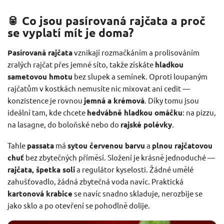
🥫 Co jsou pasírovaná rajčata a proč
se vyplatí mít je doma?
Pasírovaná rajčata
vznikají rozmačkáním a prolisováním
zralých rajčat přes jemné síto, takže získáte
hladkou
sametovou hmotu
bez slupek a semínek. Oproti loupaným
rajčatům v kostkách nemusíte nic mixovat ani cedit —
konzistence je rovnou
jemná a krémová
. Díky tomu jsou
ideální tam, kde chcete
hedvábně hladkou omáčku
: na pizzu,
na lasagne, do boloňské nebo do
rajské polévky
.
Tahle
passata
má
sytou červenou barvu
a
plnou rajčatovou
chuť
bez zbytečných příměsí. Složení je krásně jednoduché —
rajčata, špetka soli
a regulátor kyselosti. Žádné umělé
zahušťovadlo, žádná zbytečná voda navíc. Praktická
kartonová krabice
se navíc snadno skladuje, nerozbije se
jako sklo a po otevření se pohodlně dolije.