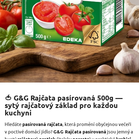
🍅 G&G Rajčata pasírovaná 500g —
sytý rajčatový základ pro každou
kuchyni
Hledáte
pasírovaná rajčata
, která promění obyčejnou večeři
v poctivé domácí jídlo?
G&G Rajčata pasírovaná
jsou jemný a
hustý
(italsky
) v praktické