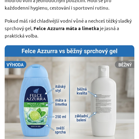
modrou vůní a jednoduchým použitím. Hodí se pro
každodenní hygienu, cestování i sportovní rutinu.
Pokud máš rád chladivější vodní vůně a nechceš těžký sladký
sprchový gel,
Felce Azzurra máta a limetka
je jasná a
praktická volba.