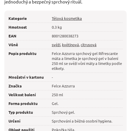
jednoduchý a bezpečný sprchový rituál.
Kategorie
Tělová kosmetika
Hmotnost
0.3 kg
EAN
8001280038273
Vůně
svěží
,
květinová
,
citrusová
Popis produktu
Felce Azzurra sprchový gel Rifrescante
máta a limetka je sprchový gel v balení
250 ml se svěží vůní máty a limetky podle
etikety.
Množství v kartonu
-
Značka
Felce Azzurra
Velikost balení
250 ml
Forma produktu
Gel.
Typ produktu
Sprchový gel.
Určení
Sprchování a běžná osobní hygiena.
Oblast použití
Pokožka těla.