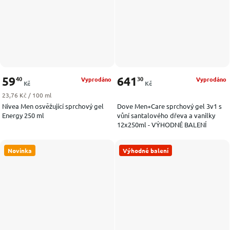
59
641
40
30
Vyprodáno
Vyprodáno
Kč
Kč
Měrná cena:
23,76 Kč / 100 ml
Nivea Men osvěžující sprchový gel
Dove Men+Care sprchový gel 3v1 s
Energy 250 ml
vůní santalového dřeva a vanilky
12x250ml - VÝHODNÉ BALENÍ
Novinka
Výhodné balení