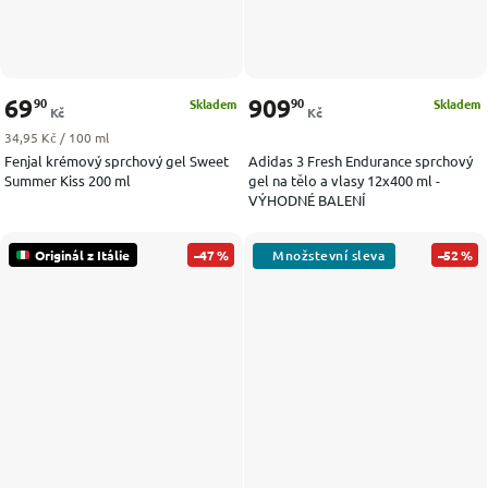
69
909
90
90
Skladem
Skladem
Kč
Kč
Měrná cena:
34,95 Kč / 100 ml
Fenjal krémový sprchový gel Sweet
Adidas 3 Fresh Endurance sprchový
Summer Kiss 200 ml
gel na tělo a vlasy 12x400 ml -
VÝHODNÉ BALENÍ
Originál z Itálie
–47 %
–52 %