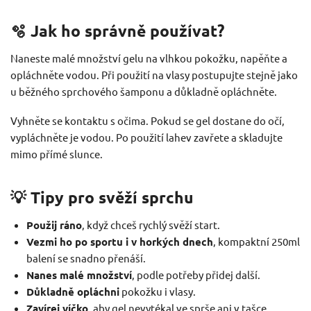
🫧 Jak ho správně používat?
Naneste malé množství gelu na vlhkou pokožku, napěňte a
opláchněte vodou. Při použití na vlasy postupujte stejně jako
u běžného sprchového šamponu a důkladně opláchněte.
Vyhněte se kontaktu s očima. Pokud se gel dostane do očí,
vypláchněte je vodou. Po použití lahev zavřete a skladujte
mimo přímé slunce.
💡 Tipy pro svěží sprchu
Použij ráno
, když chceš rychlý svěží start.
Vezmi ho po sportu i v horkých dnech
, kompaktní 250ml
balení se snadno přenáší.
Nanes malé množství
, podle potřeby přidej další.
Důkladně opláchni
pokožku i vlasy.
Zavírej víčko
, aby gel nevytékal ve sprše ani v tašce.