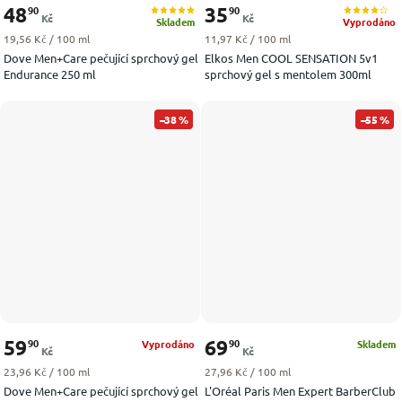
48
35
90
90
Kč
Kč
Skladem
Vyprodáno
Měrná cena:
Měrná cena:
19,56 Kč / 100 ml
11,97 Kč / 100 ml
Dove Men+Care pečující sprchový gel
Elkos Men COOL SENSATION 5v1
Endurance 250 ml
sprchový gel s mentolem 300ml
–38 %
–55 %
59
69
90
90
Vyprodáno
Skladem
Kč
Kč
Měrná cena:
Měrná cena:
23,96 Kč / 100 ml
27,96 Kč / 100 ml
Dove Men+Care pečující sprchový gel
L'Oréal Paris Men Expert BarberClub