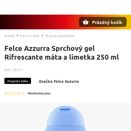
Prázdný košík
Hledat
Domů
Péče o tělo
Tělová kosmetika
/
/
Felce Azzurra Sprchový gel
Rifrescante máta a limetka 250 ml
Kód:
38273
Originál z Itálie
Značka:
Felce Azzurra
Neohodnoceno