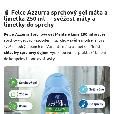
🚿 Felce Azzurra sprchový gel máta a
limetka 250 ml — svěžest máty a
limetky do sprchy
Felce Azzurra Sprchový gel Menta e Lime 250 ml
je svěží
sprchový gel pro každodenní sprchu v světle modré lahvi s
svěže modrým panelem. Varianta máta a limetka přináší
chladivý sprchový dojem
, výraznou vůni a praktické balení
do koupelny i sportovní tašky.