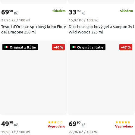
69
33
90
90
Skladem
Skladem
Kč
Kč
Měrná cena:
Měrná cena:
27,96 Kč / 100 ml
15,07 Kč / 100 ml
Tesori d'Oriente sprchový krém Fiore
Duschdas sprchový gel a šampon 3v1
del Dragone 250 ml
Wild Woods 225 ml
Originál z Itálie
–40 %
Originál z Itálie
–47 %
49
69
90
90
Kč
Kč
Vyprodáno
Vyprodáno
Měrná cena:
Měrná cena:
19,96 Kč / 100 ml
27,96 Kč / 100 ml