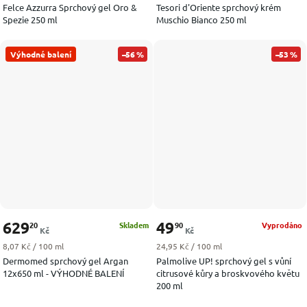
Felce Azzurra Sprchový gel Oro &
Tesori d'Oriente sprchový krém
Spezie 250 ml
Muschio Bianco 250 ml
Výhodné balení
–56 %
–53 %
629
49
20
90
Skladem
Vyprodáno
Kč
Kč
Měrná cena:
Měrná cena:
8,07 Kč / 100 ml
24,95 Kč / 100 ml
Dermomed sprchový gel Argan
Palmolive UP! sprchový gel s vůní
12x650 ml - VÝHODNÉ BALENÍ
citrusové kůry a broskvového květu
200 ml