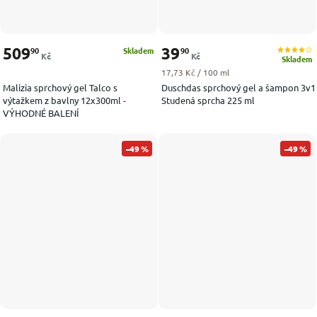
509
39
90
90
Skladem
Kč
Kč
Skladem
Měrná cena:
17,73 Kč / 100 ml
Malizia sprchový gel Talco s
Duschdas sprchový gel a šampon 3v1
výtažkem z bavlny 12x300ml -
Studená sprcha 225 ml
VÝHODNÉ BALENÍ
–49 %
–49 %