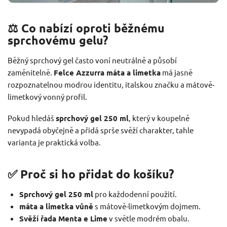
⚖️ Co nabízí oproti běžnému
sprchovému gelu?
Běžný sprchový gel často voní neutrálně a působí
zaměnitelně.
Felce Azzurra máta a limetka
má jasně
rozpoznatelnou modrou identitu, italskou značku a mátově-
limetkový vonný profil.
Pokud hledáš
sprchový gel 250 ml
, který v koupelně
nevypadá obyčejně a přidá sprše svěží charakter, tahle
varianta je praktická volba.
✅ Proč si ho přidat do košíku?
Sprchový gel 250 ml
pro každodenní použití.
máta a limetka vůně
s mátově-limetkovým dojmem.
Svěží řada Menta e Lime
v světle modrém obalu.