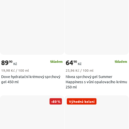
89
64
90
90
Skladem
Skladem
Kč
Kč
Měrná cena:
Měrná cena:
19,98 Kč / 100 ml
25,96 Kč / 100 ml
Dove hydratační krémový sprchový
Nivea sprchový gel Summer
gel 450 ml
Happiness s vůní opalovacího krému
250 ml
–50 %
Výhodné balení