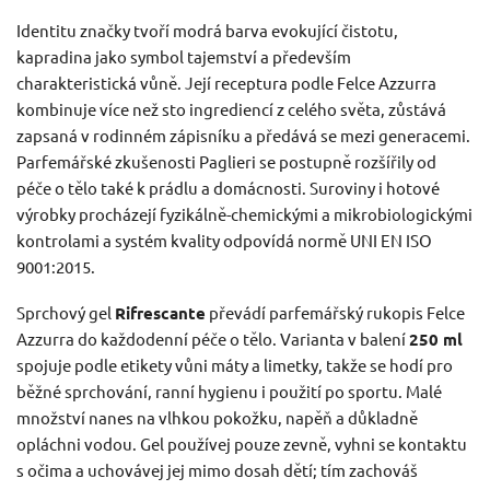
Identitu značky tvoří modrá barva evokující čistotu,
kapradina jako symbol tajemství a především
charakteristická vůně. Její receptura podle Felce Azzurra
kombinuje více než sto ingrediencí z celého světa, zůstává
zapsaná v rodinném zápisníku a předává se mezi generacemi.
Parfemářské zkušenosti Paglieri se postupně rozšířily od
péče o tělo také k prádlu a domácnosti. Suroviny i hotové
výrobky procházejí fyzikálně-chemickými a mikrobiologickými
kontrolami a systém kvality odpovídá normě UNI EN ISO
9001:2015.
Sprchový gel
Rifrescante
převádí parfemářský rukopis Felce
Azzurra do každodenní péče o tělo. Varianta v balení
250 ml
spojuje podle etikety vůni máty a limetky, takže se hodí pro
běžné sprchování, ranní hygienu i použití po sportu. Malé
množství nanes na vlhkou pokožku, napěň a důkladně
opláchni vodou. Gel používej pouze zevně, vyhni se kontaktu
s očima a uchovávej jej mimo dosah dětí; tím zachováš