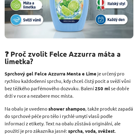
❓ Proč zvolit Felce Azzurra máta a
limetka?
Sprchový gel Felce Azzurra Menta e Lime
je určený pro
rychlou každodenní sprchu, kdy chceš čistý pocit a svěží vůni
bez těžkého parfémového dozvuku. Balení
250 ml
se dobře
drží v ruce a nezabere moc místa.
Na obalu je uvedeno
shower shampoo
, takže produkt zapadá
do sprchové péče pro tělo i rychlé umytí vlasů podle
informací z etikety. Text na obalu zůstává originální, ale
použití je pro zákazníka jasné:
sprcha, voda, svěžest
.