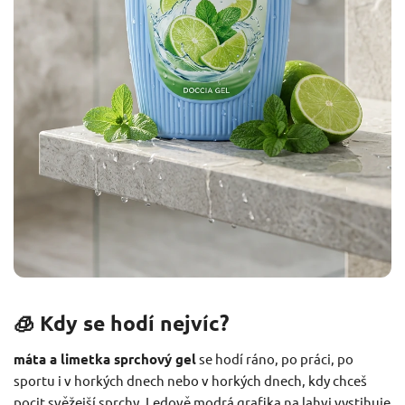
🧊 Kdy se hodí nejvíc?
máta a limetka sprchový gel
se hodí ráno, po práci, po
sportu i v horkých dnech nebo v horkých dnech, kdy chceš
pocit svěžejší sprchy. Ledově modrá grafika na lahvi vystihuje