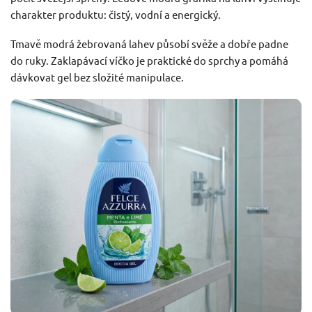
charakter produktu: čistý, vodní a energický.
Tmavě modrá žebrovaná lahev působí svěže a dobře padne
do ruky. Zaklapávací víčko je praktické do sprchy a pomáhá
dávkovat gel bez složité manipulace.