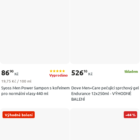
86
526
90
10
Skladem
Kč
Kč
Vyprodáno
Měrná cena:
19,75 Kč / 100 ml
Syoss Men Power šampon s kofeinem
Dove Men+Care pečující sprchový gel
pro normální vlasy 440 ml
Endurance 12x250ml - VÝHODNÉ
BALENÍ
Výhodné balení
–44 %