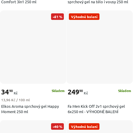
Comfort 3in1 250 ml
sprchový gel na tělo i vousy 250 ml
–51 %
Výhodné balení
34
249
90
90
Skladem
Skladem
Kč
Kč
Měrná cena:
13,96 Kč / 100 ml
Elkos Aroma sprchový gel Happy
Fa Men Kick Off 2v1 sprchový gel
Moment 250 ml
6x250 ml - VÝHODNÉ BALENÍ
–40 %
Výhodné balení