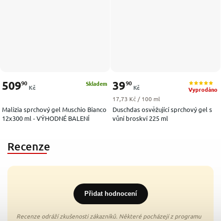
509
39
90
90
Skladem
Kč
Kč
Vyprodáno
Měrná cena:
17,73 Kč / 100 ml
Malizia sprchový gel Muschio Bianco
Duschdas osvěžující sprchový gel s
12x300 ml - VÝHODNÉ BALENÍ
vůní broskví 225 ml
Recenze
Přidat hodnocení