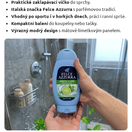
Praktické zaklapávací víčko
do sprchy.
Italská značka Felce Azzurra
s parfémovou tradicí.
Vhodný po sportu i v horkých dnech
, práci i ranní sprše.
Kompaktní balení
do koupelny nebo tašky.
Výrazný modrý design
s mátově-limetkovým panelem.