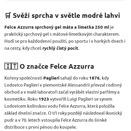
🛒 Svěží sprcha v světle modré lahvi
Felce Azzurra sprchový gel máta a limetka 250 ml
je
praktický sprchový gel s mátově-limetkovým charakterem.
Hodí se pro každodenní použití, po sportu i v horkých dnech i
na cesty, kdy chceš
rychlý čistý pocit
.
🇮🇹 O značce Felce Azzurra
Kořeny společnosti
Paglieri
sahají do roku
1876
, kdy
Lodovico Paglieri v piemontské Alessandrii převzal rodinný
obchod a v malé laboratoři začal vyrábět vlastní parfémy a
kosmetiku. Roku
1923
vytvořili Luigi Paglieri se synem
Lodovicem kolínskou vodu Felce Azzurra, která položila
základ dnešní značce. O tři roky později následoval ikonický
pudr a v 70. letech vstoupila Felce Azzurra do široké
distribuce s první pěnou do koupele.