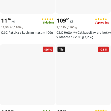
11
109
90
90
Kč
Kč
Skladem
Vyprodáno
Měrná cena:
Měrná cena:
11,90 Kč / 100 g
9,16 Kč / 100 g
G&G Paštika s kachním masem 100g
G&G Hello My Cat kapsičky pro kočky
v omáčce 12×100 g 1,2 kg
–26 %
Tip
–21 %
60
90