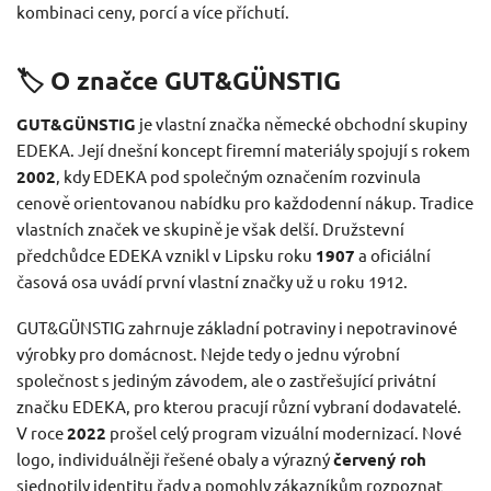
kombinaci ceny, porcí a více příchutí.
🏷️ O značce GUT&GÜNSTIG
GUT&GÜNSTIG
je vlastní značka německé obchodní skupiny
EDEKA. Její dnešní koncept firemní materiály spojují s rokem
2002
, kdy EDEKA pod společným označením rozvinula
cenově orientovanou nabídku pro každodenní nákup. Tradice
vlastních značek ve skupině je však delší. Družstevní
předchůdce EDEKA vznikl v Lipsku roku
1907
a oficiální
časová osa uvádí první vlastní značky už u roku 1912.
GUT&GÜNSTIG zahrnuje základní potraviny i nepotravinové
výrobky pro domácnost. Nejde tedy o jednu výrobní
společnost s jediným závodem, ale o zastřešující privátní
značku EDEKA, pro kterou pracují různí vybraní dodavatelé.
V roce
2022
prošel celý program vizuální modernizací. Nové
logo, individuálněji řešené obaly a výrazný
červený roh
sjednotily identitu řady a pomohly zákazníkům rozpoznat