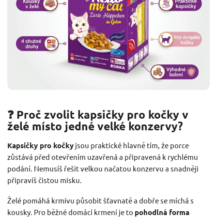
❓ Proč zvolit kapsičky pro kočky v
želé místo jedné velké konzervy?
Kapsičky pro kočky
jsou praktické hlavně tím, že porce
zůstává před otevřením uzavřená a připravená k rychlému
podání. Nemusíš řešit velkou načatou konzervu a snadněji
připravíš čistou misku.
Želé pomáhá krmivu působit šťavnatě a dobře se míchá s
kousky. Pro běžné domácí krmení je to
pohodlná forma