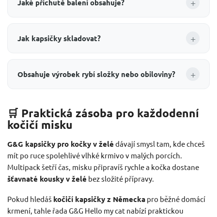
+
Jaké příchutě balení obsahuje?
+
Jak kapsičky skladovat?
+
Obsahuje výrobek rybí složky nebo obiloviny?
🛒 Praktická zásoba pro každodenní
kočičí misku
G&G kapsičky pro kočky v želé
dávají smysl tam, kde chceš
mít po ruce spolehlivé vlhké krmivo v malých porcích.
Multipack šetří čas, misku připravíš rychle a kočka dostane
šťavnaté kousky v želé
bez složité přípravy.
Pokud hledáš
kočičí kapsičky z Německa
pro běžné domácí
krmení, tahle řada G&G Hello my cat nabízí praktickou