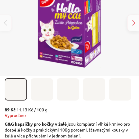
89 Kč
11,13 Kč / 100 g
Vyprodáno
G&G kapsičky pro kočky v želé
jsou kompletní vlhké krmivo pro
dospělé kočky s praktickými 100g porcemi, šťavnatými kousky v
želé a více příchutěmi v jednom balení.