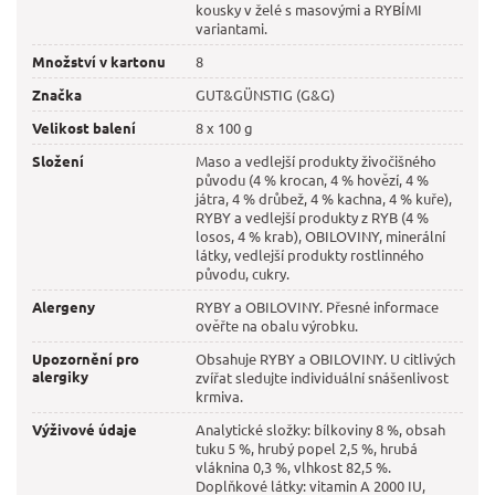
kousky v želé s masovými a RYBÍMI
variantami.
Množství v kartonu
8
Značka
GUT&GÜNSTIG (G&G)
Velikost balení
8 x 100 g
Složení
Maso a vedlejší produkty živočišného
původu (4 % krocan, 4 % hovězí, 4 %
játra, 4 % drůbež, 4 % kachna, 4 % kuře),
RYBY a vedlejší produkty z RYB (4 %
losos, 4 % krab), OBILOVINY, minerální
látky, vedlejší produkty rostlinného
původu, cukry.
Alergeny
RYBY a OBILOVINY. Přesné informace
ověřte na obalu výrobku.
Upozornění pro
Obsahuje RYBY a OBILOVINY. U citlivých
alergiky
zvířat sledujte individuální snášenlivost
krmiva.
Výživové údaje
Analytické složky: bílkoviny 8 %, obsah
tuku 5 %, hrubý popel 2,5 %, hrubá
vláknina 0,3 %, vlhkost 82,5 %.
Doplňkové látky: vitamin A 2000 IU,