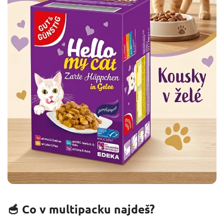
🥣 Co v multipacku najdeš?