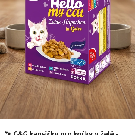
🐾 G&G kapsičky pro kočky v želé -