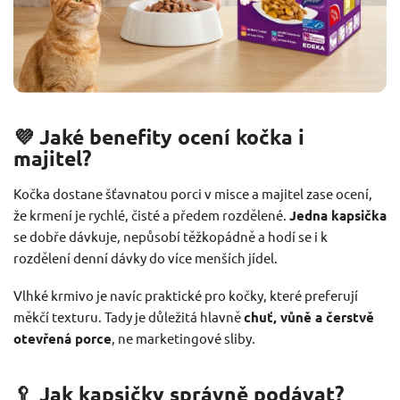
💜 Jaké benefity ocení kočka i
majitel?
Kočka dostane šťavnatou porci v misce a majitel zase ocení,
že krmení je rychlé, čisté a předem rozdělené.
Jedna kapsička
se dobře dávkuje, nepůsobí těžkopádně a hodí se i k
rozdělení denní dávky do více menších jídel.
Vlhké krmivo je navíc praktické pro kočky, které preferují
měkčí texturu. Tady je důležitá hlavně
chuť, vůně a čerstvě
otevřená porce
, ne marketingové sliby.
🥄 Jak kapsičky správně podávat?