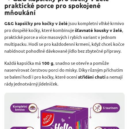
praktické porce pro spokojené
mňoukání
G&G kapsičky pro kočky v želé
jsou kompletní vlhké krmivo
pro dospělé kočky, které kombinuje
šťavnaté kousky v želé
,
praktické porce a více masových i rybích variant v jednom
multipacku. Hodí se pro každodenní krmení, když chceš kočce
nabídnout pohodlně dávkované jídlo bez zbytečné přípravy.
Každá kapsička má
100 g
, snadno se otevře a pomůže
naservírovat čerstvou porci do misky. Díky různým příchutím
se balení hodí i pro kočky, které ocení
střídání chutí
a nemají
rády jednotvárný jídelníček.