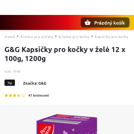
Prázdný košík
Hledat
Domů
Krmivo pro zvířata
Krmivo pro kočky
Kapsičky pro kočky
/
/
/
G&G Kapsičky pro kočky v želé 12 x
100g, 1200g
Kód:
7646
Tip
Značka:
G&G
41 hodnocení