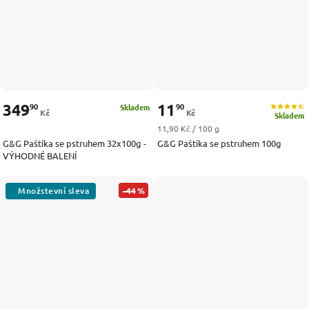
349
11
90
90
Skladem
Kč
Kč
Skladem
Měrná cena:
11,90 Kč / 100 g
G&G Paštika se pstruhem 32x100g -
G&G Paštika se pstruhem 100g
VÝHODNÉ BALENÍ
–44 %