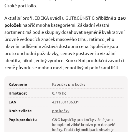
široké portfolio.
Aktuální profil EDEKA uvádí u GUT&GÜNSTIG přibližně
3 250
položek
napříč mnoha kategoriemi. Základní vlastní
sortiment má podle skupiny dosahovat nejméně kvalitativní
úrovně vedoucích značek masového trhu, zatímco jeho
hlavním odlišením zůstává dostupná cena. Společné jsou
proto obchodní požadavky, cenové postavení a vizuální
identita, nikoli jediný výrobce. Konkrétní produkční závod či
země původu se mohou mezi jednotlivými položkami lišit.
Kategorie
Kapsičky pro kočky
Hmotnost
0.779 kg
EAN
4311501136331
Druh zvířete
pro kočky
Popis produktu
G&G kapsičky pro kočky v želé jsou
kompletní vlhké krmivo pro dospělé
kočky. Praktický multipack obsahuje