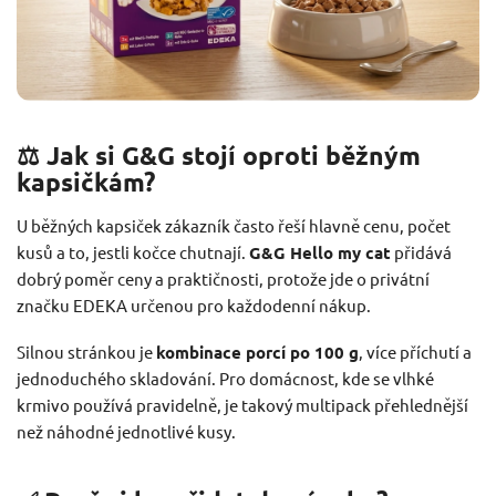
⚖️ Jak si G&G stojí oproti běžným
kapsičkám?
U běžných kapsiček zákazník často řeší hlavně cenu, počet
kusů a to, jestli kočce chutnají.
G&G Hello my cat
přidává
dobrý poměr ceny a praktičnosti, protože jde o privátní
značku EDEKA určenou pro každodenní nákup.
Silnou stránkou je
kombinace porcí po 100 g
, více příchutí a
jednoduchého skladování. Pro domácnost, kde se vlhké
krmivo používá pravidelně, je takový multipack přehlednější
než náhodné jednotlivé kusy.