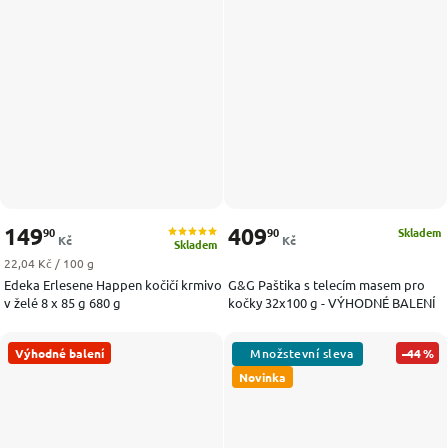
149
409
90
90
Skladem
Kč
Kč
Skladem
Měrná cena:
22,04 Kč / 100 g
Edeka Erlesene Happen kočičí krmivo
G&G Paštika s telecím masem pro
v želé 8 x 85 g 680 g
kočky 32x100 g - VÝHODNÉ BALENÍ
Výhodné balení
–44 %
Novinka