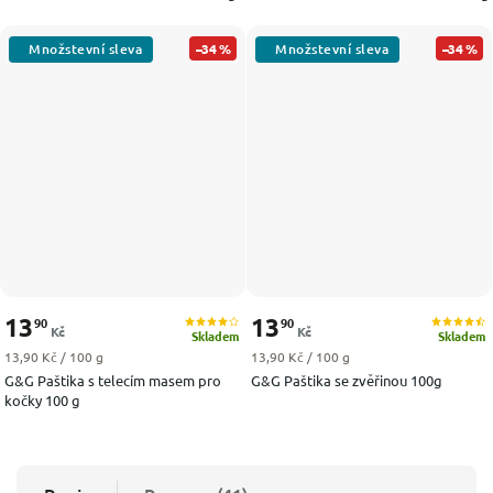
–34 %
–34 %
13
13
90
90
Kč
Kč
Skladem
Skladem
Měrná cena:
Měrná cena:
13,90 Kč / 100 g
13,90 Kč / 100 g
G&G Paštika s telecím masem pro
G&G Paštika se zvěřinou 100g
kočky 100 g