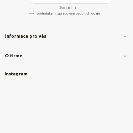
Souhlasím s
podmínkami zpracování osobních údajů
Informace pro vás
Doprava & platby
O firmě
Obchodní podmínky
O nás
Instagram
Nejčastější dotazy
Kamenná prodejna
Reklamace a vrácení
Kariéra v NěmeckýEshop.cz
Moje objednávka
Velkoobchod
Spolupráce s influencery
Blog a recepty