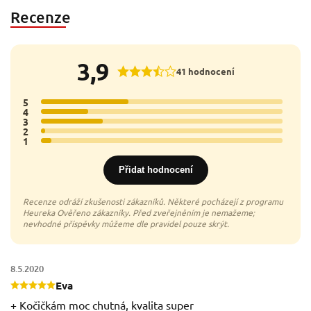
Recenze
3,9
41 hodnocení
5
17x
4
9x
3
12x
2
1x
1
2x
Přidat hodnocení
8.5.2020
Eva
+ Kočičkám moc chutná, kvalita super