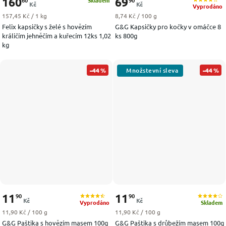
160
69
Skladem
Kč
Kč
Vyprodáno
Měrná cena:
Měrná cena:
157,45 Kč / 1 kg
8,74 Kč / 100 g
Felix kapsičky s želé s hovězím
G&G Kapsičky pro kočky v omáčce 8
králičím jehněčím a kuřecím 12ks 1,02
ks 800g
kg
–44 %
–44 %
11
11
90
90
Kč
Kč
Vyprodáno
Skladem
Měrná cena:
Měrná cena:
11,90 Kč / 100 g
11,90 Kč / 100 g
G&G Paštika s hovězím masem 100g
G&G Paštika s drůbežím masem 100g