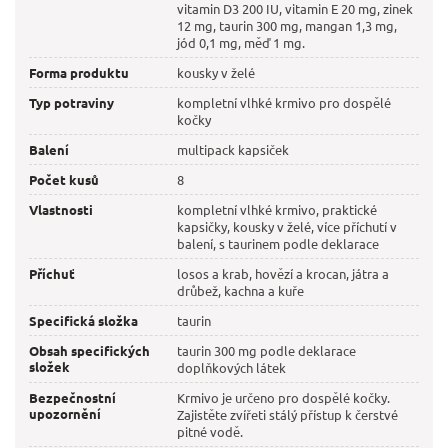
vitamin D3 200 IU, vitamin E 20 mg, zinek
12 mg, taurin 300 mg, mangan 1,3 mg,
jód 0,1 mg, měď 1 mg.
Forma produktu
kousky v želé
Typ potraviny
kompletní vlhké krmivo pro dospělé
kočky
Balení
multipack kapsiček
Počet kusů
8
Vlastnosti
kompletní vlhké krmivo, praktické
kapsičky, kousky v želé, více příchutí v
balení, s taurinem podle deklarace
Příchuť
losos a krab, hovězí a krocan, játra a
drůbež, kachna a kuře
Specifická složka
taurin
Obsah specifických
taurin 300 mg podle deklarace
složek
doplňkových látek
Bezpečnostní
Krmivo je určeno pro dospělé kočky.
upozornění
Zajistěte zvířeti stálý přístup k čerstvé
pitné vodě.