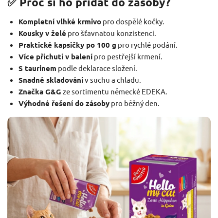
✅ Proč si ho přidat do zásoby?
Kompletní vlhké krmivo
pro dospělé kočky.
Kousky v želé
pro šťavnatou konzistenci.
Praktické kapsičky po 100 g
pro rychlé podání.
Více příchutí v balení
pro pestřejší krmení.
S taurinem
podle deklarace složení.
Snadné skladování
v suchu a chladu.
Značka G&G
ze sortimentu německé EDEKA.
Výhodné řešení do zásoby
pro běžný den.