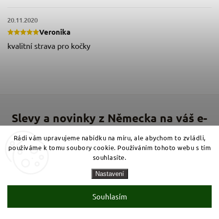
20.11.2020
Veronika
kvalitní strava pro kočky
Rádi vám upravujeme nabídku na míru, ale abychom to zvládli,
používáme k tomu soubory cookie. Používáním tohoto webu s tím
Vložte svůj e-mail a my vám budeme zasílat informace o
souhlasíte.
nových produktech na našem e-shopu.
Nastavení
Přihlásit se
Souhlasím
E-mail