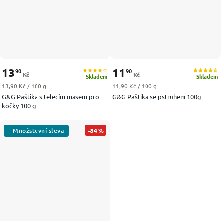
13
11
90
90
Kč
Kč
Skladem
Skladem
Měrná cena:
Měrná cena:
13,90 Kč / 100 g
11,90 Kč / 100 g
G&G Paštika s telecím masem pro
G&G Paštika se pstruhem 100g
kočky 100 g
–34 %