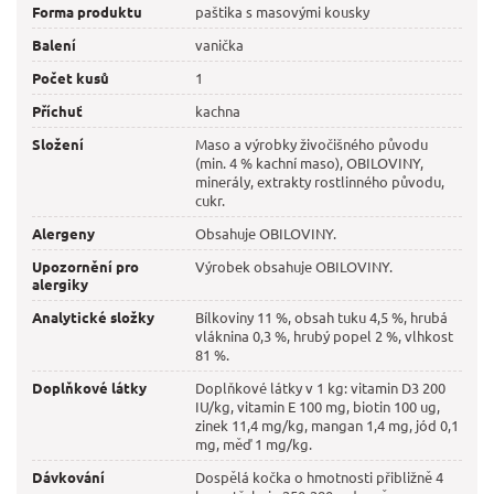
Forma produktu
paštika s masovými kousky
Balení
vanička
Počet kusů
1
Příchuť
kachna
Složení
Maso a výrobky živočišného původu
(min. 4 % kachní maso), OBILOVINY,
minerály, extrakty rostlinného původu,
cukr.
Alergeny
Obsahuje OBILOVINY.
Upozornění pro
Výrobek obsahuje OBILOVINY.
alergiky
Analytické složky
Bílkoviny 11 %, obsah tuku 4,5 %, hrubá
vláknina 0,3 %, hrubý popel 2 %, vlhkost
81 %.
Doplňkové látky
Doplňkové látky v 1 kg: vitamin D3 200
IU/kg, vitamin E 100 mg, biotin 100 ug,
zinek 11,4 mg/kg, mangan 1,4 mg, jód 0,1
mg, měď 1 mg/kg.
Dávkování
Dospělá kočka o hmotnosti přibližně 4