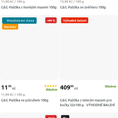
Měrná cena:
Měrná cena:
11,90 Kč / 100 g
13,90 Kč / 100 g
G&G Paštika s hovězím masem 100g
G&G Paštika se zvěřinou 100g
–44 %
Výhodné balení
Novinka
11
409
90
90
Skladem
Kč
Kč
Skladem
Měrná cena:
11,90 Kč / 100 g
G&G Paštika se pstruhem 100g
G&G Paštika s telecím masem pro
kočky 32x100 g - VÝHODNÉ BALENÍ
–26 %
Tip