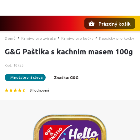
Prázdný košík
Hledat
Domů
Krmivo pro zvířata
Krmivo pro kočky
Kapsičky pro kočky
/
/
/
G&G Paštika s kachním masem 100g
Kód:
10753
Značka:
G&G
8 hodnocení