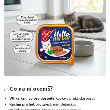
✅ Co na ní oceníš?
Vlhké krmivo pro dospělé kočky
v praktické porci.
Kachní příchuť
pro zpestření jídelníčku.
Paštiková textura
, která se dobře servíruje.