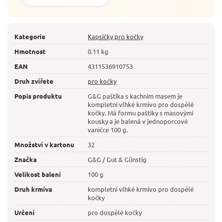
Kategorie
Kapsičky pro kočky
Hmotnost
0.11 kg
EAN
4311536910753
Druh zvířete
pro kočky
Popis produktu
G&G paštika s kachním masem je
kompletní vlhké krmivo pro dospělé
kočky. Má formu paštiky s masovými
kousky a je balená v jednoporcové
vaničce 100 g.
Množství v kartonu
32
Značka
G&G / Gut & Günstig
Velikost balení
100 g
Druh krmiva
kompletní vlhké krmivo pro dospělé
kočky
Určení
pro dospělé kočky