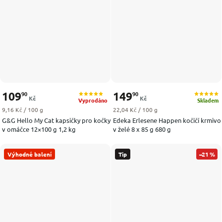
109
149
90
90
Kč
Kč
Vyprodáno
Skladem
Měrná cena:
Měrná cena:
9,16 Kč / 100 g
22,04 Kč / 100 g
G&G Hello My Cat kapsičky pro kočky
Edeka Erlesene Happen kočičí krmivo
v omáčce 12×100 g 1,2 kg
v želé 8 x 85 g 680 g
Výhodné balení
Tip
–21 %