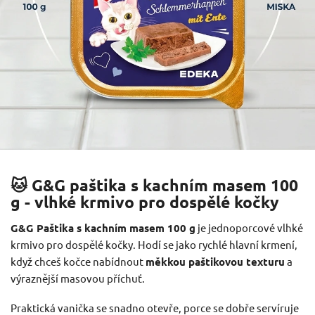
🐱 G&G paštika s kachním masem 100
g - vlhké krmivo pro dospělé kočky
G&G Paštika s kachním masem 100 g
je jednoporcové vlhké
krmivo pro dospělé kočky. Hodí se jako rychlé hlavní krmení,
když chceš kočce nabídnout
měkkou paštikovou texturu
a
výraznější masovou příchuť.
Praktická vanička se snadno otevře, porce se dobře servíruje