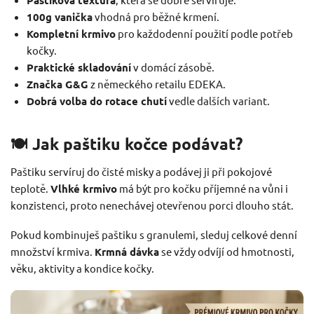
100g vanička
vhodná pro běžné krmení.
Kompletní krmivo
pro každodenní použití podle potřeb
kočky.
Praktické skladování
v domácí zásobě.
Značka G&G
z německého retailu EDEKA.
Dobrá volba do rotace chutí
vedle dalších variant.
🍽️ Jak paštiku kočce podávat?
Paštiku servíruj do čisté misky a podávej ji při pokojové
teplotě.
Vlhké krmivo
má být pro kočku příjemné na vůni i
konzistenci, proto nenechávej otevřenou porci dlouho stát.
Pokud kombinuješ paštiku s granulemi, sleduj celkové denní
množství krmiva.
Krmná dávka
se vždy odvíjí od hmotnosti,
věku, aktivity a kondice kočky.