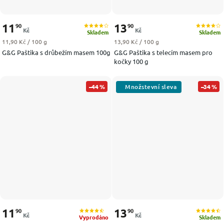
11
13
90
90
Kč
Kč
Skladem
Skladem
Měrná cena:
Měrná cena:
11,90 Kč / 100 g
13,90 Kč / 100 g
G&G Paštika s drůbežím masem 100g
G&G Paštika s telecím masem pro
kočky 100 g
–44 %
–34 %
11
13
90
90
Kč
Kč
Vyprodáno
Skladem