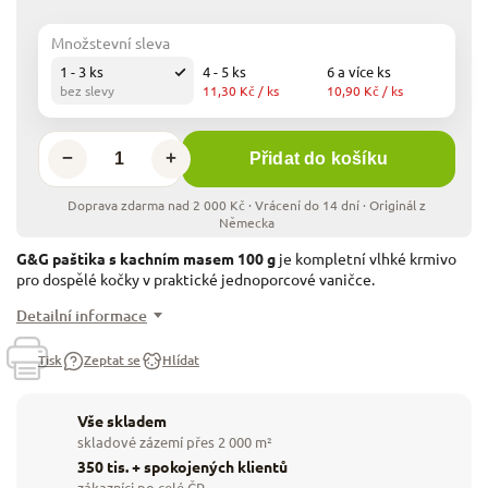
Množstevní sleva
1 - 3 ks
4 - 5 ks
6 a více ks
bez slevy
11,30 Kč
/ ks
10,90 Kč
/ ks
−
+
Přidat do košíku
G&G paštika s kachním masem 100 g
je kompletní vlhké krmivo
pro dospělé kočky v praktické jednoporcové vaničce.
Detailní informace
Tisk
Zeptat se
Hlídat
Vše skladem
skladové zázemí přes 2 000 m²
350 tis. + spokojených klientů
zákazníci po celé ČR