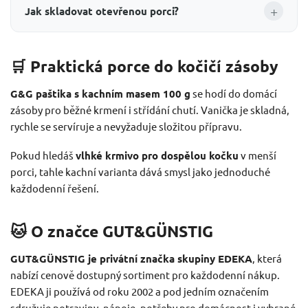
+
Jak skladovat otevřenou porci?
🛒 Praktická porce do kočičí zásoby
G&G paštika s kachním masem 100 g
se hodí do domácí
zásoby pro běžné krmení i střídání chutí. Vanička je skladná,
rychle se servíruje a nevyžaduje složitou přípravu.
Pokud hledáš
vlhké krmivo pro dospělou kočku
v menší
porci, tahle kachní varianta dává smysl jako jednoduché
každodenní řešení.
🐱 O značce GUT&GÜNSTIG
GUT&GÜNSTIG je privátní značka skupiny EDEKA
, která
nabízí cenově dostupný sortiment pro každodenní nákup.
EDEKA ji používá od roku 2002 a pod jedním označením
sdružuje potraviny, nápoje, potřeby pro domácnost i vybrané