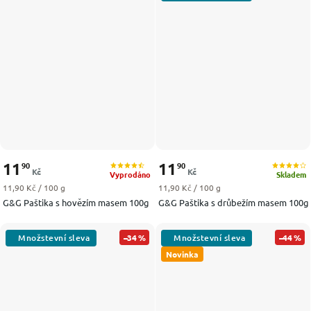
11
11
90
90
Kč
Kč
Vyprodáno
Skladem
Měrná cena:
Měrná cena:
11,90 Kč / 100 g
11,90 Kč / 100 g
G&G Paštika s hovězím masem 100g
G&G Paštika s drůbežím masem 100g
–34 %
–44 %
Novinka