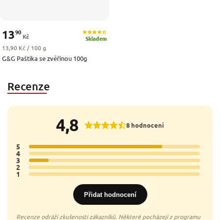
13
90
Kč
Skladem
Měrná cena:
13,90 Kč / 100 g
G&G Paštika se zvěřinou 100g
Recenze
4,8
8 hodnocení
5
7x
4
0x
3
1x
2
0x
1
0x
Přidat hodnocení