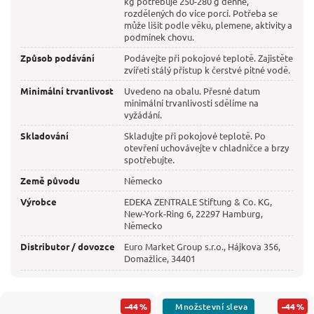
kg potřebuje 250-280 g denně,
rozdělených do více porcí. Potřeba se
může lišit podle věku, plemene, aktivity a
podmínek chovu.
Způsob podávání
Podávejte při pokojové teplotě. Zajistěte
zvířeti stálý přístup k čerstvé pitné vodě.
Minimální trvanlivost
Uvedeno na obalu. Přesné datum
minimální trvanlivosti sdělíme na
vyžádání.
Skladování
Skladujte při pokojové teplotě. Po
otevření uchovávejte v chladničce a brzy
spotřebujte.
Země původu
Německo
Výrobce
EDEKA ZENTRALE Stiftung & Co. KG,
New-York-Ring 6, 22297 Hamburg,
Německo
Distributor / dovozce
Euro Market Group s.r.o., Hájkova 356,
Domažlice, 34401
–44 %
–44 %