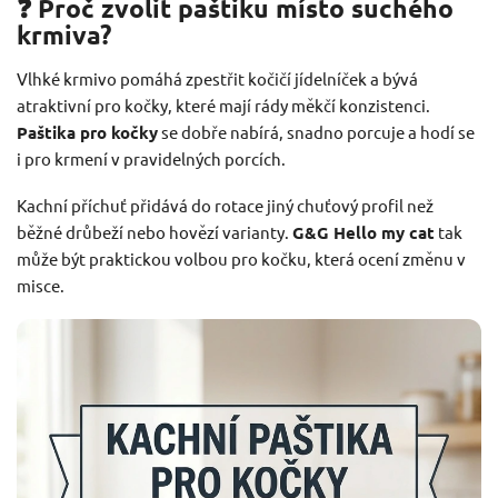
❓ Proč zvolit paštiku místo suchého
krmiva?
Vlhké krmivo pomáhá zpestřit kočičí jídelníček a bývá
atraktivní pro kočky, které mají rády měkčí konzistenci.
Paštika pro kočky
se dobře nabírá, snadno porcuje a hodí se
i pro krmení v pravidelných porcích.
Kachní příchuť přidává do rotace jiný chuťový profil než
běžné drůbeží nebo hovězí varianty.
G&G Hello my cat
tak
může být praktickou volbou pro kočku, která ocení změnu v
misce.