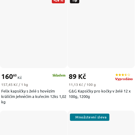
160
89 Kč
60
Skladem
Kč
Vyprodáno
Měrná cena:
Měrná cena:
157,45 Kč / 1 kg
11,13 Kč / 100 g
Felix kapsičky s želé s hovězím
G&G Kapsičky pro kočky v želé 12 x
králičím jehněčím a kuřecím 12ks 1,02
100g, 1200g
kg