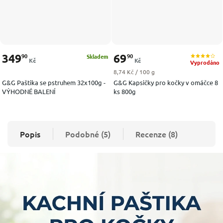
349
69
90
90
Skladem
Kč
Kč
Vyprodáno
Měrná cena:
8,74 Kč / 100 g
G&G Paštika se pstruhem 32x100g -
G&G Kapsičky pro kočky v omáčce 8
VÝHODNÉ BALENÍ
ks 800g
Popis
Podobné (5)
Recenze (8)