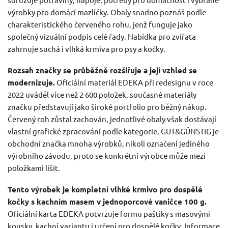
výrobky pro domácí mazlíčky. Obaly snadno poznáš podle
charakteristického červeného rohu, jenž funguje jako
společný vizuální podpis celé řady. Nabídka pro zvířata
zahrnuje suchá i vlhká krmiva pro psy a kočky.
Rozsah značky se průběžně rozšiřuje a její vzhled se
modernizuje.
Oficiální materiál EDEKA při redesignu v roce
2022 uváděl více než 2 600 položek, současné materiály
značku představují jako široké portfolio pro běžný nákup.
Červený roh zůstal zachován, jednotlivé obaly však dostávají
vlastní grafické zpracování podle kategorie. GUT&GÜNSTIG je
obchodní značka mnoha výrobků, nikoli označení jediného
výrobního závodu, proto se konkrétní výrobce může mezi
položkami lišit.
Tento výrobek je kompletní vlhké krmivo pro dospělé
kočky s kachním masem v jednoporcové vaničce 100 g.
Oficiální karta EDEKA potvrzuje formu paštiky s masovými
kousky, kachní variantu i určení pro dospělé kočky. Informace