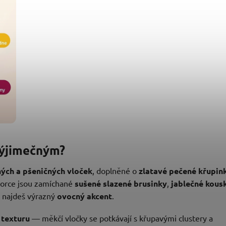
výjimečným?
ých a pšeničných vloček
, doplněné o
zlatavé pečené křupin
porce jsou zamíchané
sušené slazené brusinky
,
jablečné kous
ci najdeš výrazný
ovocný akcent
.
 texturu
— měkčí vločky se potkávají s křupavými clustery a