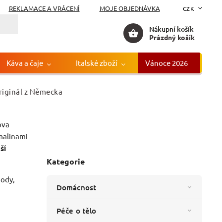
REKLAMACE A VRÁCENÍ
MOJE OBJEDNÁVKA
CZK
Nákupní košík
Prázdný košík
Káva a čaje
Italské zboží
Vánoce 2026
Gr
originál z Německa
00g
ova
čka:
Edeka
malinami
ší
Kategorie
hody,
Domácnost
Péče o tělo