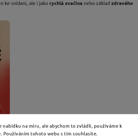
n ke snídani, ale i jako
rychlá svačina
nebo základ
zdravého
 nabídku na míru, ale abychom to zvládli, používáme k
. Používáním tohoto webu s tím souhlasíte.