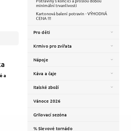
Potraviny s končící a prošlou dobou
minimální trvanlivosti
Kartonová balení potravin - VÝHODNÁ
CENA !!!
Pro děti
Krmivo pro zvířata
Nápoje
ka
Káva a čaje
é a
Italské zboží
Vánoce 2026
Grilovací sezóna
% Slevové tornádo