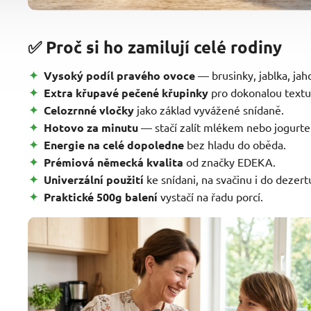
✅ Proč si ho zamilují celé rodiny
Vysoký podíl pravého ovoce
— brusinky, jablka, jaho
Extra křupavé pečené křupinky
pro dokonalou textu
Celozrnné vločky
jako základ vyvážené snídaně.
Hotovo za minutu
— stačí zalít mlékem nebo jogurt
Energie na celé dopoledne
bez hladu do oběda.
Prémiová německá kvalita
od značky EDEKA.
Univerzální použití
ke snídani, na svačinu i do dezert
Praktické 500g balení
vystačí na řadu porcí.