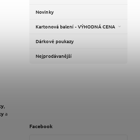
Novinky
Kartonová balení - VÝHODNÁ CENA
Dárkové poukazy
Nejprodávanější
ky
,
ky
a
Facebook