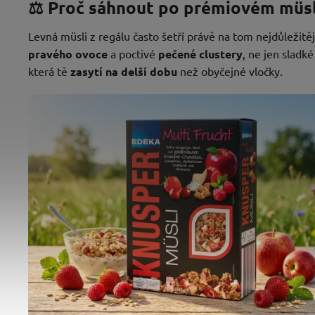
⚖️ Proč sáhnout po prémiovém müsl
Levná müsli z regálu často šetří právě na tom nejdůležit
pravého ovoce
a poctivé
pečené clustery
, ne jen sladk
která tě
zasytí na delší dobu
než obyčejné vločky.