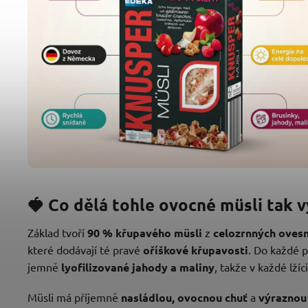
🍓 Co dělá tohle ovocné müsli tak 
Základ tvoří
90 % křupavého müsli
z
celozrnných ovesn
které dodávají té pravé
oříškové křupavosti
. Do každé 
jemně
lyofilizované jahody a maliny
, takže v každé lží
Müsli má příjemně
nasládlou, ovocnou chuť
a
výraznou