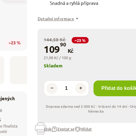
Snadná a ryhlá příprava
Detailní informace
144,50 Kč
–23 %
–23 %
90
109
Kč
21,98 Kč / 100 g
Skladem
−
+
Přidat do koší
ojených
ČR
5
o finalista
Tisk
Zeptat se
Hlídat
ketě