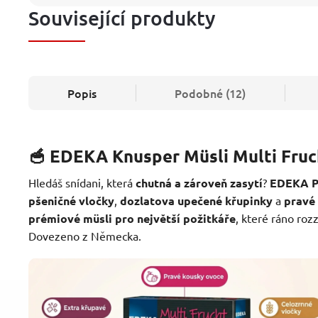
Související produkty
Popis
Podobné (12)
🥣 EDEKA Knusper Müsli Multi Fru
Hledáš snídani, která
chutná a zároveň zasytí
?
EDEKA P
pšeničné vločky
,
dozlatova upečené křupinky
a
pravé
prémiové müsli pro největší požitkáře
, které ráno ro
Dovezeno z Německa.