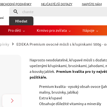
OBCHODNÍ PODMÍNKY
NEJČASTĚJŠÍ DOTAZY
NAPIŠTE NÁM
ení
Hledat
Pro děti
Krmivo pro zvířata
Nápoje
upínky
EDEKA Premium ovocné müsli s křupinkami 500g
- 
/
é müsli s křupinkami 5
Naprosto neodolatelné, křupavé müsli s dozlat
Zna
upečenými křupinkami, brusinkami, jahodami, 
a kousky jablek.
Premium kvalita pro ty největ
požitkáře.
Premium kvalita - vysoký obsah ovoce (ja
maliny, brusinky, jablka)
Extra křupavé
Obsahuje důležité vitaminy a minerály