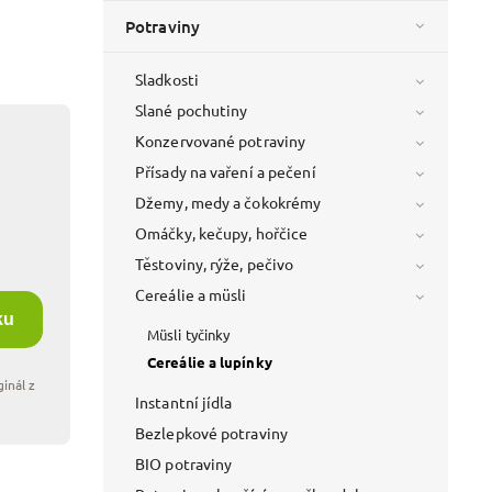
Potraviny
Sladkosti
Slané pochutiny
Konzervované potraviny
Přísady na vaření a pečení
Džemy, medy a čokokrémy
Omáčky, kečupy, hořčice
Těstoviny, rýže, pečivo
Cereálie a müsli
ku
Müsli tyčinky
Cereálie a lupínky
Instantní jídla
Bezlepkové potraviny
BIO potraviny