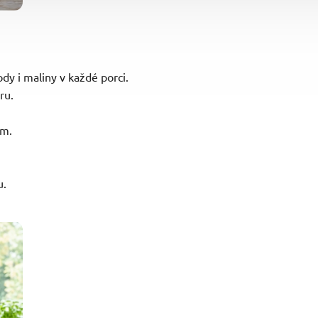
dy i maliny v každé porci.
ru.
em.
u.