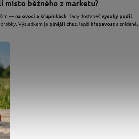
i místo běžného z marketu?
ějším —
na ovoci a křupinkách
. Tady dostaneš
vysoký podíl
é drobky. Výsledkem je
plnější chuť
, lepší
křupavost
a snídaně,