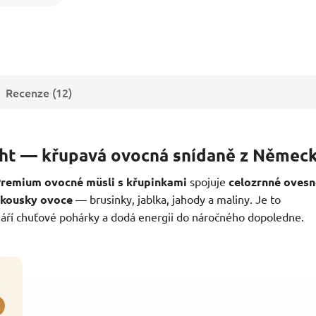
Recenze (12)
cht — křupavá ovocná snídaně z Němec
remium ovocné müsli s křupinkami
spojuje
celozrnné ovesn
 kousky ovoce
— brusinky, jablka, jahody a maliny. Je to
zzáří chuťové pohárky a dodá energii do náročného dopoledne.