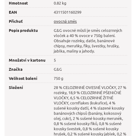
Hmotnost
0.82 kg
EAN
4311501160299
Příchuť
ovocná směs
Popis produktu
G&G ovocné müsli je směs celozrnných
vloček a 40 % ovoce v 750g balení.
Obsahuje rozinky, datle, banánové
chipsy, meruňky, fíky, švestky, hrušky,
jablka, maliny a jahody.
Množství v kartonu
5
Značka
G&G
Velikost balení
750 g
Složení
28 % CELOZRNNÉ OVESNÉ VLOČKY, 27 %
rozinky, 18,9 % CELOZRNNÉ PŠENIČNÉ
VLOČKY, 6,5 % CELOZRNNÉ ŽITNÉ
VLOČKY, cornflakes (kukuřice), 4 %
sušené kousky datlí, 4 % slazené kousky
banánových chipsů (banány, kokosový
olej, cukr), 2 % sušené kousky meruněk,
0,8 % sušené kousky fíků, 0,8 % sušené
kousky švestek, 0,8 % sušené kousky
hrušek, 0,2 % sušené kousky jablek, 0,2 %