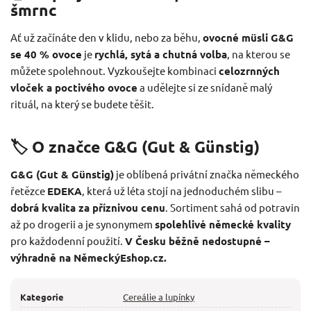
šmrnc
Ať už začínáte den v klidu, nebo za běhu,
ovocné müsli G&G
se 40 % ovoce
je
rychlá, sytá a chutná volba
, na kterou se
můžete spolehnout. Vyzkoušejte kombinaci
celozrnných
vloček a poctivého ovoce
a udělejte si ze snídaně malý
rituál, na který se budete těšit.
🏷️ O značce G&G (Gut & Günstig)
G&G (Gut & Günstig)
je oblíbená privátní značka německého
řetězce
EDEKA
, která už léta stojí na jednoduchém slibu –
dobrá kvalita za příznivou cenu
. Sortiment sahá od potravin
až po drogerii a je synonymem
spolehlivé německé kvality
pro každodenní použití.
V Česku běžně nedostupné –
výhradně na NěmeckýEshop.cz.
Kategorie
Cereálie a lupínky