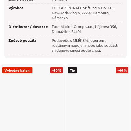
Výrobce
EDEKA ZENTRALE Stiftung & Co. KG,
New-York-Ring 6, 22297 Hamburg,
Německo
Distributor / dovozce
Euro Market Group s.r.o., Hájkova 356,
Domažlice, 34401
Způsob použití
Podávejte s MLÉKEM, jogurtem,
rostlinným nápojem nebo jako součást
snídaňové směsi podle chuti.
Výhodné balení
–50 %
Tip
–46 %