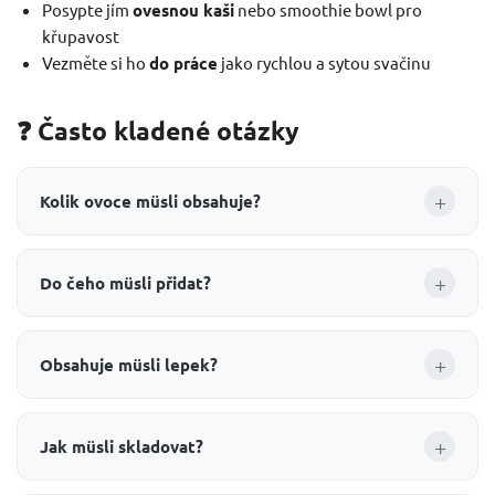
Posypte jím
ovesnou kaši
nebo smoothie bowl pro
křupavost
Vezměte si ho
do práce
jako rychlou a sytou svačinu
❓ Často kladené otázky
+
Kolik ovoce müsli obsahuje?
+
Do čeho müsli přidat?
+
Obsahuje müsli lepek?
+
Jak müsli skladovat?