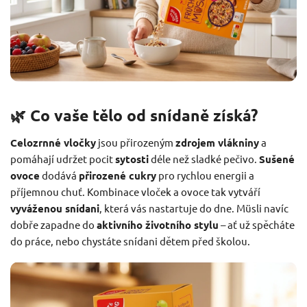
🌿 Co vaše tělo od snídaně získá?
Celozrnné vločky
jsou přirozeným
zdrojem vlákniny
a
pomáhají udržet pocit
sytosti
déle než sladké pečivo.
Sušené
ovoce
dodává
přirozené cukry
pro rychlou energii a
příjemnou chuť. Kombinace vloček a ovoce tak vytváří
vyváženou snídani
, která vás nastartuje do dne. Müsli navíc
dobře zapadne do
aktivního životního stylu
– ať už spěcháte
do práce, nebo chystáte snídani dětem před školou.