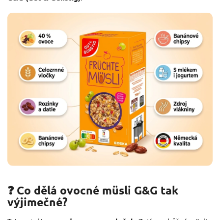
❓ Co dělá ovocné müsli G&G tak
výjimečné?