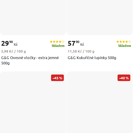
29
57
90
90
Kč
Kč
Skladem
Skladem
Měrná cena:
Měrná cena:
5,98 Kč / 100 g
11,58 Kč / 100 g
G&G Ovesné vločky - extra jemné
G&G Kukuřičné lupínky 500g
500g
–43 %
–40 %