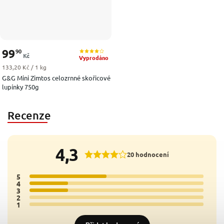
99
90
Kč
Vyprodáno
Měrná cena:
133,20 Kč / 1 kg
G&G Mini Zimtos celozrnné skořicové
lupínky 750g
Recenze
4,3
20 hodnocení
5
10x
4
5x
3
5x
2
0x
1
0x