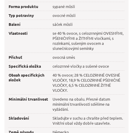
Forma produktu
sypané müsli
Typ potraviny
ovocné müsli
Balení
sáček müsli
Vlastnosti
se 40 % ovoce, s celozrnnými OVESNÝMI,
PŠENIČNÝMI a ŽITNÝMI vločkami, s
rozinkami, sušeným ovocem a
slunečnicovými semínky
Příchuť
ovocná směs
Specifická složka
celozrnné vločky a sušené ovoce
Obsah specifických
40 % ovoce; 28 % CELOZRNNÉ OVESNÉ
složek
VLOČKY, 18,9 % CELOZRNNÉ PŠENIČNÉ
VLOČKY, 6,5 % CELOZRNNÉ ŽITNÉ
VLOČKY.
Minimální trvanlivost
Uvedeno na obalu. Přesné datum
minimální trvanlivosti sdělíme na
vyžádání.
Skladování
Skladujte v suchu a chraňte před teplem.
Vnitřní obal vždy dobře uzavřete.
Země původu
Německo