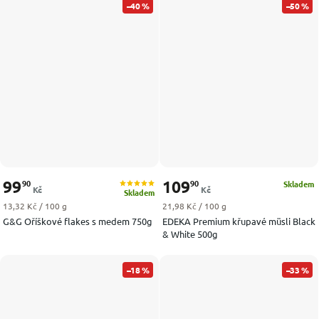
–40 %
–50 %
99
109
90
90
Skladem
Kč
Kč
Skladem
Měrná cena:
Měrná cena:
13,32 Kč / 100 g
21,98 Kč / 100 g
G&G Oříškové flakes s medem 750g
EDEKA Premium křupavé müsli Black
& White 500g
–18 %
–33 %