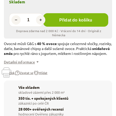
Skladem
−
+
Přidat do košíku
Ovocné müsli G&G s
40 % ovoce
spojuje celozrnné vločky, rozinky,
datle, banánové chipsy a další sušené ovoce. Praktická
snídaňová
směs
pro rychlé ráno s jogurtem, mlékem i rostlinným nápojem.
Detailní informace
Tisk
Zeptat se
Hlídat
Vše skladem
skladové zázemí přes 2 000 m²
350 tis. + spokojených klientů
zákazníci po celé ČR
28 000+ ověřených recenzí
hodnocení Ověřeno zákazníky