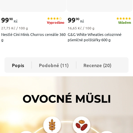
99
99
90
90
Kč
Kč
Vyprodáno
Skladem
Měrná cena:
Měrná cena:
27,75 Kč / 100 g
16,65 Kč / 100 g
Nestlé Cini Minis Churros cereálie 360
G&G White Wheaties celozrnné
g
pšeničné polštářky 600 g
Popis
Podobné (11)
Recenze (20)