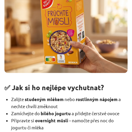
✅ Jak si ho nejlépe vychutnat?
Zalijte
studeným mlékem
nebo
rostlinným nápojem
a
nechte chvíli změknout
Zamíchejte do
bílého jogurtu
a přidejte čerstvé ovoce
Připravte si
overnight müsli
– namočte přes noc do
jogurtu či mléka