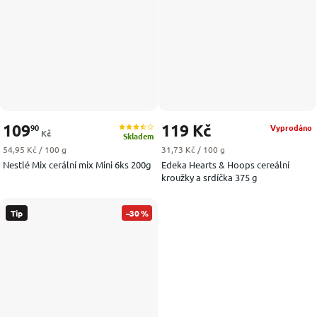
109
119 Kč
90
Vyprodáno
Kč
Skladem
Měrná cena:
Měrná cena:
54,95 Kč / 100 g
31,73 Kč / 100 g
Nestlé Mix cerální mix Mini 6ks 200g
Edeka Hearts & Hoops cereální
kroužky a srdíčka 375 g
Tip
–30 %