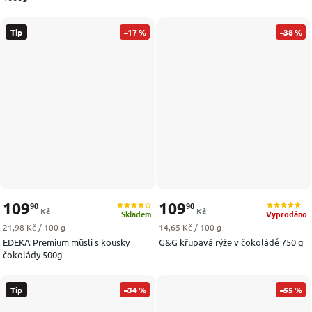
Tip
–17 %
–38 %
109
109
90
90
Kč
Kč
Skladem
Vyprodáno
Měrná cena:
Měrná cena:
21,98 Kč / 100 g
14,65 Kč / 100 g
EDEKA Premium müsli s kousky
G&G křupavá rýže v čokoládě 750 g
čokolády 500g
Tip
–34 %
–55 %