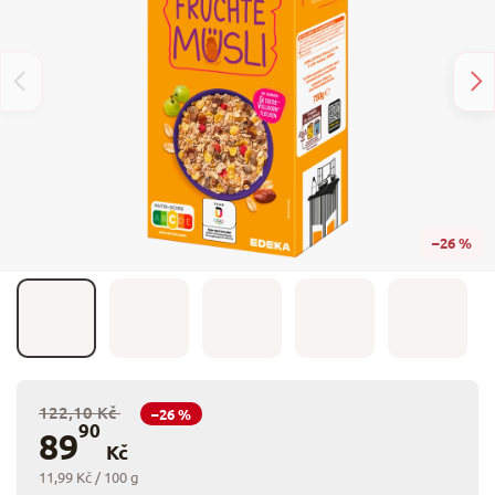
–26 %
122,10 Kč
–26 %
90
89
Kč
11,99 Kč / 100 g