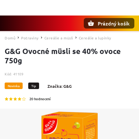
Prázdný košík
Hledat
Domů
Potraviny
Cereálie a müsli
Cereálie a lupínky
/
/
/
G&G Ovocné müsli se 40% ovoce
750g
Kód:
41109
Novinka
Tip
Značka:
G&G
20 hodnocení