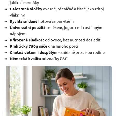
jablko i meruňky
Celozrnné vločky
ovesné, pšeničné a žitné jako zdroj
vlákniny
Rychlá snídaně
hotová za pár vteřin
Univerzální použití
s mlékem, jogurtem i rostlinným
nápojem
Přirozená sladkost
od ovoce, bez nutnosti dosladit
Praktický 750g sáček
na mnoho porcí
Chutná dětem i dospělým
– snídaně pro celou rodinu
Německá kvalita
od značky G&G