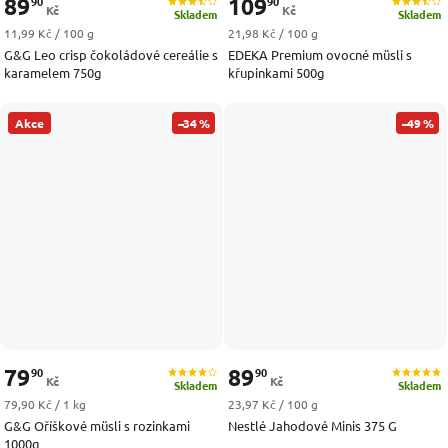
89
109
90
90
Kč
Kč
Skladem
Skladem
Měrná cena:
Měrná cena:
11,99 Kč / 100 g
21,98 Kč / 100 g
G&G Leo crisp čokoládové cereálie s
EDEKA Premium ovocné müsli s
karamelem 750g
křupinkami 500g
Akce
–34 %
–49 %
79
89
90
90
Kč
Kč
Skladem
Skladem
Měrná cena:
Měrná cena:
79,90 Kč / 1 kg
23,97 Kč / 100 g
G&G Oříškové müsli s rozinkami
Nestlé Jahodové Minis 375 G
1000g