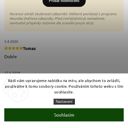
Přidat hodnocení
5.4.2020
Tomas
Dobře
17.6.2018
Josef
Rádi vám upravujeme nabídku na míru, ale abychom to zvládli,
používáme k tomu soubory cookie. Používáním tohoto webu s tím
Lepsi nez česky vyrobek
souhlasíte.
Nastavení
Souhlasím