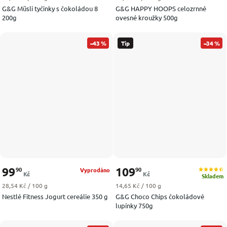
G&G Müsli tyčinky s čokoládou 8
G&G HAPPY HOOPS celozrnné
200g
ovesné kroužky 500g
–43 %
Tip
–34 %
99
109
90
90
Vyprodáno
Kč
Kč
Skladem
Měrná cena:
Měrná cena:
28,54 Kč / 100 g
14,65 Kč / 100 g
Nestlé Fitness Jogurt cereálie 350 g
G&G Choco Chips čokoládové
lupínky 750g