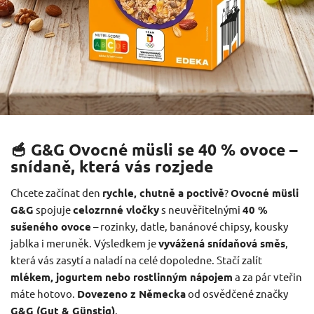
🥣 G&G Ovocné müsli se 40 % ovoce –
snídaně, která vás rozjede
Chcete začínat den
rychle, chutně a poctivě
?
Ovocné müsli
G&G
spojuje
celozrnné vločky
s neuvěřitelnými
40 %
sušeného ovoce
– rozinky, datle, banánové chipsy, kousky
jablka i meruněk. Výsledkem je
vyvážená snídaňová směs
,
která vás zasytí a naladí na celé dopoledne. Stačí zalít
mlékem, jogurtem nebo rostlinným nápojem
a za pár vteřin
máte hotovo.
Dovezeno z Německa
od osvědčené značky
G&G (Gut & Günstig)
.