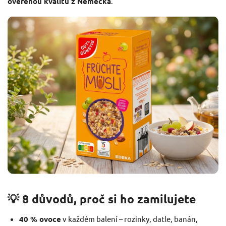
ověřenou kvalitu z Německa
.
💡 8 důvodů, proč si ho zamilujete
40 % ovoce
v každém balení – rozinky, datle, banán,