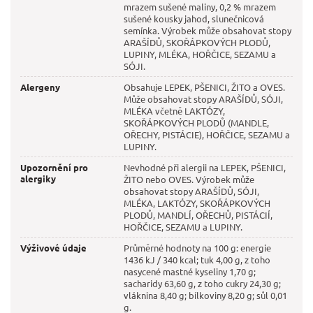
mrazem sušené maliny, 0,2 % mrazem
sušené kousky jahod, slunečnicová
semínka. Výrobek může obsahovat stopy
ARAŠÍDŮ, SKOŘÁPKOVÝCH PLODŮ,
LUPINY, MLÉKA, HOŘČICE, SEZAMU a
SÓJI.
Alergeny
Obsahuje LEPEK, PŠENICI, ŽITO a OVES.
Může obsahovat stopy ARAŠÍDŮ, SÓJI,
MLÉKA včetně LAKTÓZY,
SKOŘÁPKOVÝCH PLODŮ (MANDLE,
OŘECHY, PISTÁCIE), HOŘČICE, SEZAMU a
LUPINY.
Upozornění pro
Nevhodné při alergii na LEPEK, PŠENICI,
alergiky
ŽITO nebo OVES. Výrobek může
obsahovat stopy ARAŠÍDŮ, SÓJI,
MLÉKA, LAKTÓZY, SKOŘÁPKOVÝCH
PLODŮ, MANDLÍ, OŘECHŮ, PISTÁCIÍ,
HOŘČICE, SEZAMU a LUPINY.
Výživové údaje
Průměrné hodnoty na 100 g: energie
1436 kJ / 340 kcal; tuk 4,00 g, z toho
nasycené mastné kyseliny 1,70 g;
sacharidy 63,60 g, z toho cukry 24,30 g;
vláknina 8,40 g; bílkoviny 8,20 g; sůl 0,01
g.