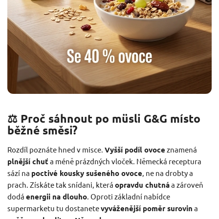
⚖️ Proč sáhnout po müsli G&G místo
běžné směsi?
Rozdíl poznáte hned v misce.
Vyšší podíl ovoce
znamená
plnější chuť
a méně prázdných vloček. Německá receptura
sází na
poctivé kousky sušeného ovoce
, ne na drobty a
prach. Získáte tak snídani, která
opravdu chutná
a zároveň
dodá
energii na dlouho
. Oproti základní nabídce
supermarketu tu dostanete
vyváženější poměr surovin
a