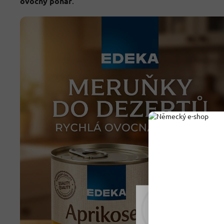
ovocný pohár
.
Rádi vám upravujeme
tomu soubory cookie