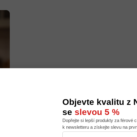
Objevte kvalitu z
se
slevou 5 %
Dopřejte si lepší produkty za férové c
 nabídku na míru, ale abychom to zvládli, používáme k
k newsletteru a získejte slevu na prv
. Používáním tohoto webu s tím souhlasíte.