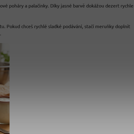
kové poháry a palačinky. Díky jasné barvě dokážou dezert rychle
tu. Pokud chceš rychlé sladké podávání, stačí meruňky doplnit
.