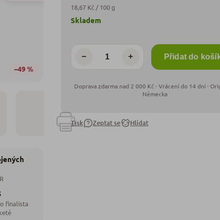
18,67 Kč / 100 g
Skladem
−
+
Přidat do koší
–49 %
Tisk
Zeptat se
Hlídat
ojených
ČR
5
o finalista
ketě