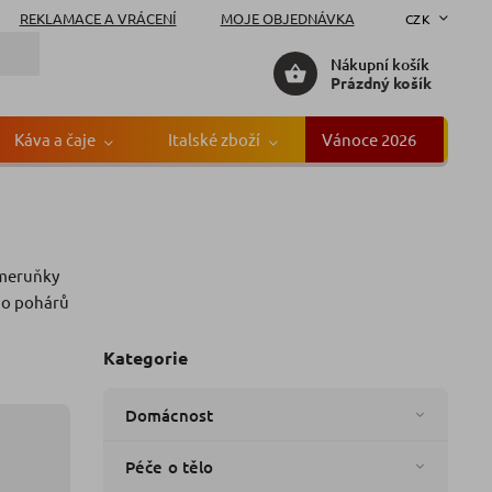
REKLAMACE A VRÁCENÍ
MOJE OBJEDNÁVKA
CZK
Nákupní košík
Prázdný košík
Káva a čaje
Italské zboží
Vánoce 2026
Gr
 meruňky
čka:
Edeka
 do pohárů
Kategorie
Domácnost
Péče o tělo