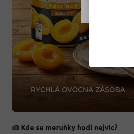
Nastavení
🍰 Kde se meruňky hodí nejvíc?