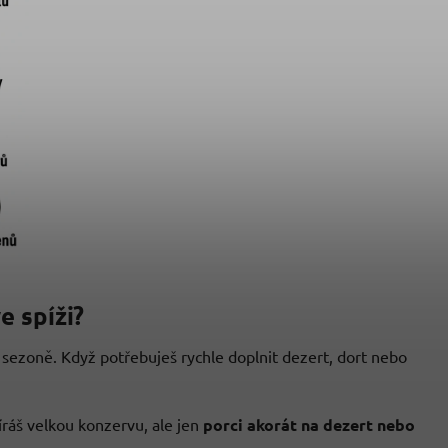
 spíži?
 sezoně. Když potřebuješ rychle doplnit dezert, dort nebo
ráš velkou konzervu, ale jen
porci akorát na dezert nebo