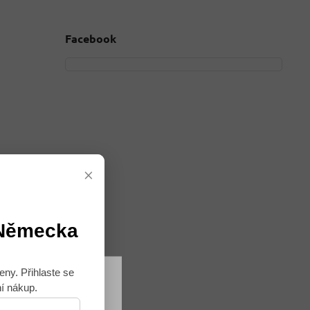
Facebook
×
 Německa
eny. Přihlaste se
ní nákup.
Souhlasím