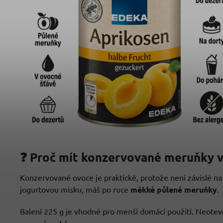
❓ Proč mít konzervované meruňky ve
Konzervované ovoce je praktické, protože není závislé na
jogurtovou misku, máš po ruce
měkké půlené meruňky
.
Balení 225 g je vhodné pro menší domácí použití. Neoteví