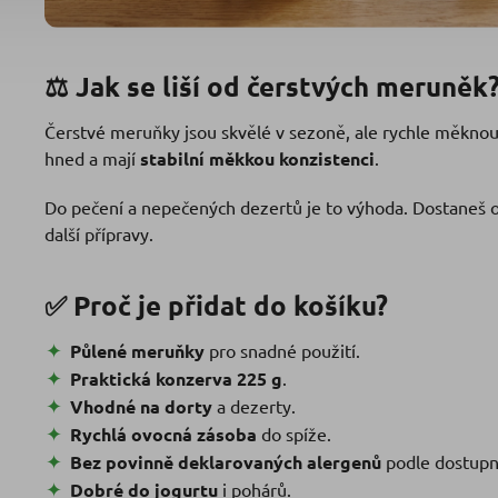
⚖️ Jak se liší od čerstvých meruněk
Čerstvé meruňky jsou skvělé v sezoně, ale rychle měkno
hned a mají
stabilní měkkou konzistenci
.
Do pečení a nepečených dezertů je to výhoda. Dostaneš o
další přípravy.
✅ Proč je přidat do košíku?
Půlené meruňky
pro snadné použití.
Praktická konzerva 225 g
.
Vhodné na dorty
a dezerty.
Rychlá ovocná zásoba
do spíže.
Bez povinně deklarovaných alergenů
podle dostupn
Dobré do jogurtu
i pohárů.