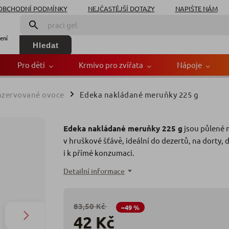
OBCHODNÍ PODMÍNKY
NEJČASTĚJŠÍ DOTAZY
NAPIŠTE NÁM
ení
Hledat
Pro děti
Krmivo pro zvířata
Nápoje
zervované ovoce
Edeka nakládané meruňky 225 g
/
uňky 225 g
Edeka nakládané meruňky 225 g
jsou půlené
Zna
v hruškové šťávě, ideální do dezertů, na dorty,
i k přímé konzumaci.
Detailní informace
83,50 Kč
–49 %
42 Kč