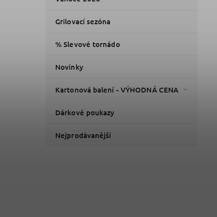
Grilovací sezóna
% Slevové tornádo
Novinky
Kartonová balení - VÝHODNÁ CENA
Dárkové poukazy
Nejprodávanější