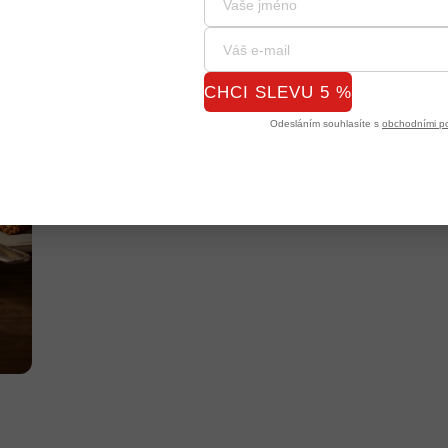
CHCI SLEVU 5 %
Odesláním souhlasíte s
obchodními p