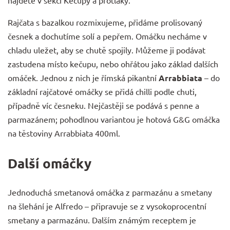
Rajčata s bazalkou rozmixujeme, přidáme prolisovaný
česnek a dochutíme solí a pepřem. Omáčku necháme v
chladu uležet, aby se chutě spojily. Můžeme ji podávat
zastudena místo kečupu, nebo ohřátou jako základ dalších
omáček. Jednou z nich je římská pikantní
Arrabbiata
– do
základní rajčatové omáčky se přidá chilli podle chuti,
případně víc česneku. Nejčastěji se podává s penne a
parmazánem; pohodlnou variantou je hotová
G&G omáčka
na těstoviny Arrabbiata 400ml
.
Další omáčky
Jednoduchá smetanová omáčka z parmazánu a smetany
na šlehání je Alfredo – připravuje se z vysokoprocentní
smetany a parmazánu. Dalším známým receptem je