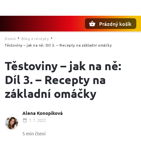
Prázdný košík
Hledat
Domů
Blog a recepty
/
/
Těstoviny – jak na ně: Díl 3. – Recepty na základní omáčky
Těstoviny – jak na ně:
Díl 3. – Recepty na
základní omáčky
Alena Konopíková
1. 1. 2022
5 min čtení