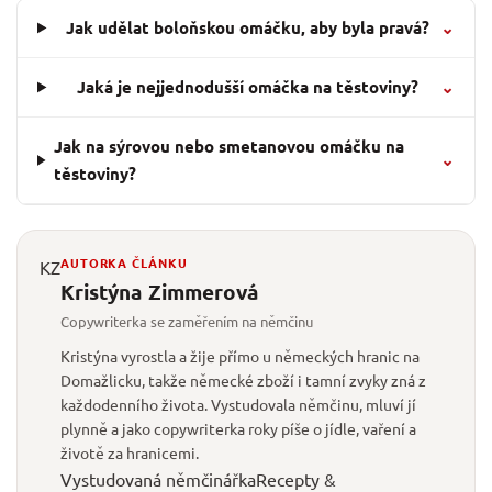
Jak udělat boloňskou omáčku, aby byla pravá?
⌄
Jaká je nejjednodušší omáčka na těstoviny?
⌄
Jak na sýrovou nebo smetanovou omáčku na
⌄
těstoviny?
AUTORKA ČLÁNKU
KZ
Kristýna Zimmerová
Copywriterka se zaměřením na němčinu
Kristýna vyrostla a žije přímo u německých hranic na
Domažlicku, takže německé zboží i tamní zvyky zná z
každodenního života. Vystudovala němčinu, mluví jí
plynně a jako copywriterka roky píše o jídle, vaření a
životě za hranicemi.
Vystudovaná němčinářka
Recepty &