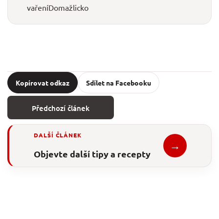
vaření
Domažlicko
Kopírovat odkaz
Sdílet na Facebooku
Předchozí článek
DALŠÍ ČLÁNEK
→
Objevte další tipy a recepty