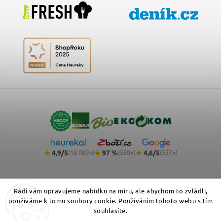
★
4,9/5
★
97 %
★
4,6/5
(18 909×)
(589×)
(537×)
Rádi vám upravujeme nabídku na míru, ale abychom to zvládli,
používáme k tomu soubory cookie. Používáním tohoto webu s tím
souhlasíte.