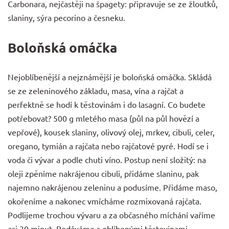
Carbonara, nejčastěji na špagety: připravuje se ze žloutků,
slaniny, sýra pecorino a česneku.
Boloňská omáčka
Nejoblíbenější a nejznámější je boloňská omáčka. Skládá
se ze zeleninového základu, masa, vína a rajčat a
perfektně se hodí k těstovinám i do lasagní. Co budete
potřebovat? 500 g mletého masa (půl na půl hovězí a
vepřové), kousek slaniny, olivový olej, mrkev, cibuli, celer,
oregano, tymián a rajčata nebo rajčatové pyré. Hodí se i
voda či vývar a podle chuti víno. Postup není složitý: na
oleji zpěníme nakrájenou cibuli, přidáme slaninu, pak
najemno nakrájenou zeleninu a podusíme. Přidáme maso,
okořeníme a nakonec vmícháme rozmixovaná rajčata.
Podlijeme trochou vývaru a za občasného míchání vaříme
asi 30 minut. Podáváme s oblíbenými těstovinami.