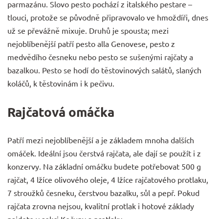
parmazánu. Slovo pesto pochází z italského pestare –
tlouci, protože se původně připravovalo ve hmoždíři, dnes
už se převážně mixuje. Druhů je spousta; mezi
nejoblíbenější patří pesto alla Genovese, pesto z
medvědího česneku nebo
pesto se sušenými rajčaty a
bazalkou
. Pesto se hodí do těstovinových salátů, slaných
koláčů, k těstovinám i k pečivu.
Rajčatová omáčka
Patří mezi nejoblíbenější a je základem mnoha dalších
omáček. Ideální jsou čerstvá rajčata, ale dají se použít i z
konzervy. Na základní omáčku budete potřebovat 500 g
rajčat, 4 lžíce olivového oleje, 4 lžíce rajčatového protlaku,
7 stroužků česneku, čerstvou bazalku, sůl a pepř. Pokud
rajčata zrovna nejsou, kvalitní protlak i hotové základy
najdete v sekci
Kečupy a protlaky
.