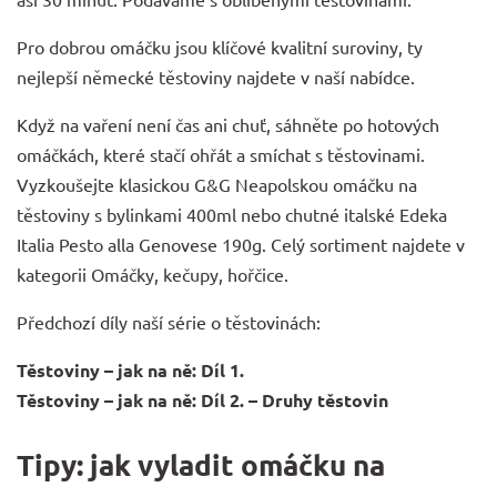
Pro dobrou omáčku jsou klíčové kvalitní suroviny, ty
nejlepší
německé těstoviny
najdete v naší nabídce.
Když na vaření není čas ani chuť, sáhněte po hotových
omáčkách, které stačí ohřát a smíchat s těstovinami.
Vyzkoušejte klasickou
G&G Neapolskou omáčku na
těstoviny s bylinkami 400ml
nebo chutné italské
Edeka
Italia Pesto alla Genovese 190g
. Celý sortiment najdete v
kategorii
Omáčky, kečupy, hořčice
.
Předchozí díly naší série o těstovinách:
Těstoviny – jak na ně: Díl 1.
Těstoviny – jak na ně: Díl 2. – Druhy těstovin
Tipy: jak vyladit omáčku na