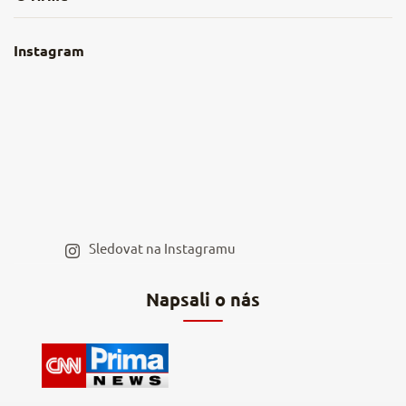
Obchodní podmínky
O nás
Instagram
Nejčastější dotazy
Kamenná prodejna
Reklamace a vrácení
Kariéra v NěmeckýEshop.cz
Moje objednávka
Velkoobchod
Spolupráce s influencery
Blog a recepty
Staňte se naším výdejním místem
Sledovat na Instagramu
Hodnocení obchodu
Napsali o nás
Kontakty