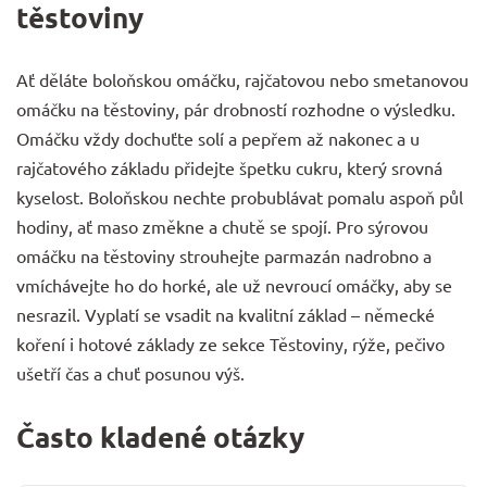
těstoviny
Ať děláte boloňskou omáčku, rajčatovou nebo smetanovou
omáčku na těstoviny, pár drobností rozhodne o výsledku.
Omáčku vždy dochuťte solí a pepřem až nakonec a u
rajčatového základu přidejte špetku cukru, který srovná
kyselost. Boloňskou nechte probublávat pomalu aspoň půl
hodiny, ať maso změkne a chutě se spojí. Pro sýrovou
omáčku na těstoviny strouhejte parmazán nadrobno a
vmíchávejte ho do horké, ale už nevroucí omáčky, aby se
nesrazil. Vyplatí se vsadit na kvalitní základ – německé
koření
i hotové základy ze sekce
Těstoviny, rýže, pečivo
ušetří čas a chuť posunou výš.
Často kladené otázky