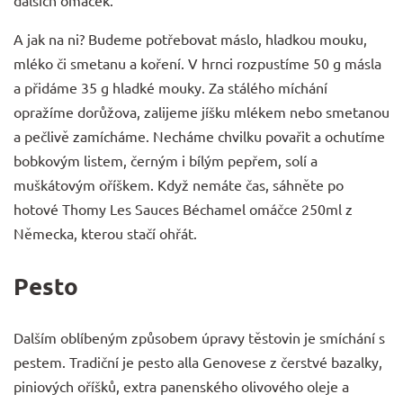
dalších omáček.
A jak na ni? Budeme potřebovat máslo, hladkou mouku,
mléko či smetanu a koření. V hrnci rozpustíme 50 g másla
a přidáme 35 g hladké mouky. Za stálého míchání
opražíme dorůžova, zalijeme jíšku mlékem nebo smetanou
a pečlivě zamícháme. Necháme chvilku povařit a ochutíme
bobkovým listem, černým i bílým pepřem, solí a
muškátovým oříškem. Když nemáte čas, sáhněte po
hotové
Thomy Les Sauces Béchamel omáčce 250ml
z
Německa, kterou stačí ohřát.
Pesto
Dalším oblíbeným způsobem úpravy těstovin je smíchání s
pestem. Tradiční je pesto alla Genovese z čerstvé bazalky,
piniových oříšků, extra panenského olivového oleje a