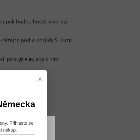
íky pak budou husté a obrazí
le sázejte podle odrůdy 5–8 cm
, přikryjte je, aby k nim
×
 Německa
eny. Přihlaste se
ní nákup.
Souhlasím