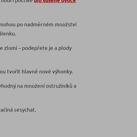
bio sušené ovoce
ně mohou po nadměrném množství
álenku.
e zlomí – podepřete je a plody
udou tvořit hlavně nové výhonky.
 vhodný na množení ostružiníků a
začíná sesychat.