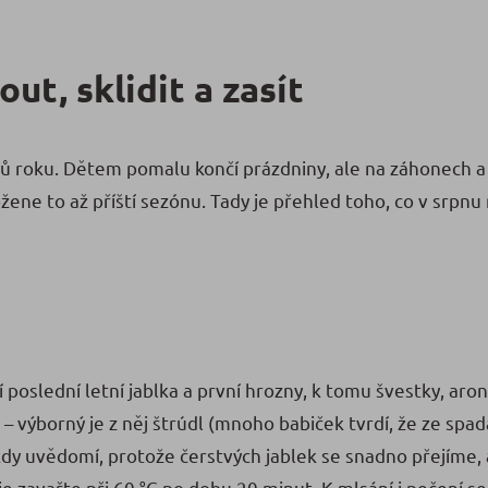
ut, sklidit a zasít
ů roku. Dětem pomalu končí prázdniny, ale na záhonech a v
žene to až příští sezónu. Tady je přehled toho, co v srpnu
í poslední letní jablka a první hrozny, k tomu švestky, aro
– výborný je z něj štrúdl (mnoho babiček tvrdí, že ze spad
málokdy uvědomí, protože čerstvých jablek se snadno přejíme
je zavařte při 60 °C po dobu 20 minut. K mlsání i pečení se