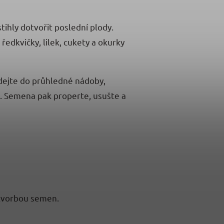
stihly dotvořit poslední plody.
 ředkvičky, lilek, cukety a okurky
 dejte do průhledné nádoby,
e. Semena pak properte, usušte a
í tvorbou semen.