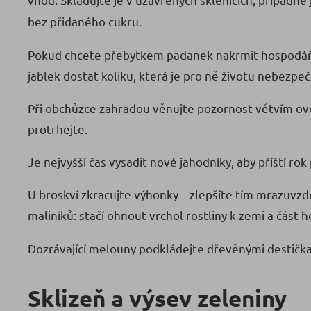
bez přidaného cukru.
Pokud chcete přebytkem padanek nakrmit hospodář
jablek dostat koliku, která je pro ně životu nebezp
Při obchůzce zahradou věnujte pozornost větvím ovoc
protrhejte.
Je nejvyšší čas vysadit nové jahodníky, aby příští ro
U broskví zkracujte výhonky – zlepšíte tím mrazuvzdo
maliníků: stačí ohnout vrchol rostliny k zemi a část h
Dozrávající melouny podkládejte dřevěnými destičkami
Sklizeň a výsev zeleniny