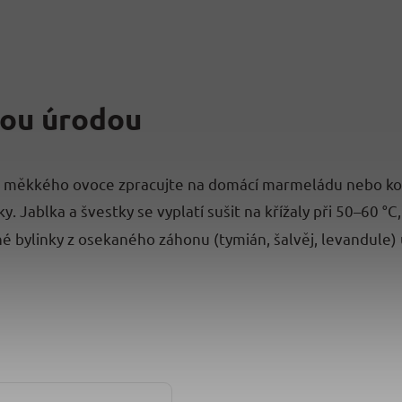
ovou úrodou
k měkkého ovoce zpracujte na domácí marmeládu nebo komp
 Jablka a švestky se vyplatí sušit na křížaly při 50–60 °C
né bylinky z osekaného záhonu (tymián, šalvěj, levandule) 