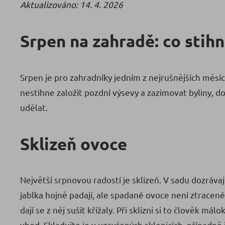
Aktualizováno: 14. 4. 2026
Srpen na zahradě: co stihno
Srpen je pro zahradníky jedním z nejrušnějších měsíc
nestihne založit pozdní výsevy a zazimovat byliny, do
udělat.
Sklizeň ovoce
Největší srpnovou radostí je sklizeň. V sadu dozrávaj
jablka hojně padají, ale spadané ovoce není ztracené 
dají se z něj sušit křížaly. Při sklizni si to člověk 
vhod. Skladujte je v uzavřených sklenicích, případně 