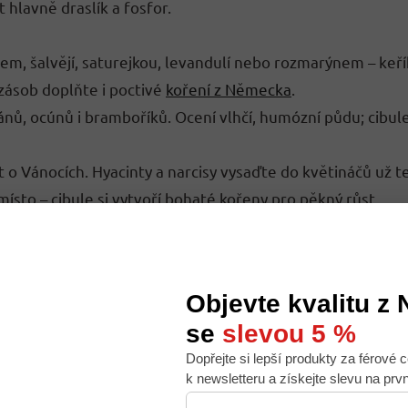
hlavně draslík a fosfor.
nem, šalvějí, saturejkou, levandulí nebo rozmarýnem – keř
zásob doplňte i poctivé
koření z Německa
.
ránů, ocúnů i bramboříků. Ocení vlhčí, humózní půdu; cibu
t o Vánocích. Hyacinty a narcisy vysaďte do květináčů už teď
místo – cibule si vytvoří bohaté kořeny pro pěkný růst.
Objevte kvalitu z
se
slevou 5 %
Dopřejte si lepší produkty za férové c
 nabídku na míru, ale abychom to zvládli, používáme k
více.
k newsletteru a získejte slevu na prv
. Používáním tohoto webu s tím souhlasíte.