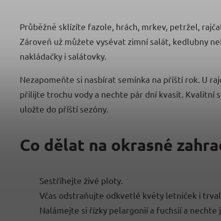
Průběžně sklízíte fazole, hrách, mrkev, petržel, rajča
Zároveň už můžete vysévat zimní salát, kedlubny nebo š
nakládačky i salátovky.
Nezapomeňte si nasbírat semínka na příští rok. U ra
přilijte trochu vody a nechte pár dní kvasit. Kvali
uložte do příští sezóny.
Co dělat na okrasné zahr
Sestříhejte živé ploty.
Včas odstraňujte odkvetlé květy letniček i trva
Nalámejte si řízky pelargonií a fuchsií a nechte 