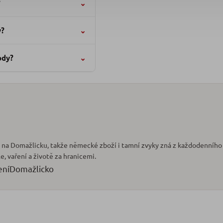
?
⌄
y?
⌄
ody?
⌄
ic na Domažlicku, takže německé zboží i tamní zvyky zná z každodenního
le, vaření a životě za hranicemi.
ení
Domažlicko