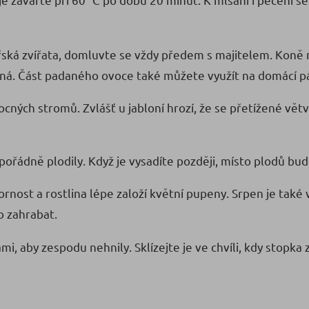
ská zvířata, domluvte se vždy předem s majitelem. Ko
ečná. Část padaného ovoce také můžete využít na domácí p
ných stromů. Zvlášť u jabloní hrozí, že se přetížené větv
k pořádně plodily. Když je vysadíte později, místo plodů b
rnost a rostlina lépe založí květní pupeny. Srpen je také
o zahrabat.
, aby zespodu nehnily. Sklízejte je ve chvíli, kdy stopka 