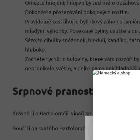
Omezte hnojení; hnojivo by teď mělo obsahovat 
Dokončete přesazování pokojových rostlin.
Pravidelně zastřihujte bylinkový záhon s tymiá
mladými výhonky. Posekané byliny usušte a do 
Sázejte cibulky sněženek, bledulí, kandíku, šaf
hluboko.
Začněte rychlit cibuloviny, které vám rozzáří by
nepronikalo světlo, a dejte na co nejchladnější 
Srpnové pranostiky
Krásně-li o Bartoloměji, vinaři se smějí.
Rádi vám upravujeme
Bouří-li na svatého Bartoloměje, bouří po něm ještě 
tomu soubory cookie