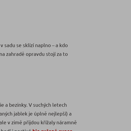
 sadu se sklízí naplno – a kdo
 na zahradě opravdu stojí za to
nie a bezinky. V suchých letech
aných jablek je úplně nejlepší) a
, ale v zimě přijdou křížaly náramně
 hodí i poctivé