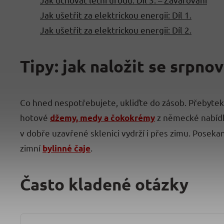
Jak ušetřit za elektrickou energii: Díl 1.
Jak ušetřit za elektrickou energii: Díl 2.
Tipy: jak naložit se srpn
Co hned nespotřebujete, ukliďte do zásob. Přebyte
hotové
z německé nabídky.
džemy, medy a čokokrémy
v dobře uzavřené sklenici vydrží i přes zimu. Poseka
zimní
.
bylinné čaje
Často kladené otázky