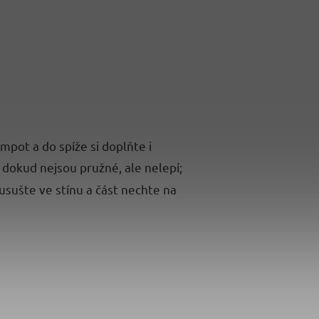
ot a do spíže si doplňte i
, dokud nejsou pružné, ale nelepí;
usušte ve stínu a část nechte na