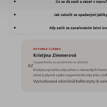
Co se dá zasít a sázet v srpnu
Jak naložit se spadanými jablk
Kdy začít se zavařováním letní úr
AUTORKA ČLÁNKU
Kristýna Zimmerová
Copywriterka se zaměřením na němčinu
KZ
Kristýna vyrostla a žije přímo u německých hran
mluví jí plynně a jako copywriterka roky píše o jíd
Vystudovaná němčinářka
Recepty & vař