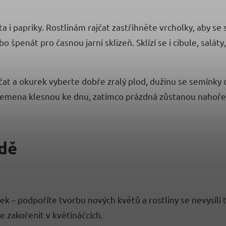
ta i papriky. Rostlinám rajčat zastřihněte vrcholky, aby se 
penát pro časnou jarní sklizeň. Sklízí se i cibule, saláty,
jčat a okurek vyberte dobře zralý plod, dužinu se semínky
tní semena klesnou ke dnu, zatímco prázdná zůstanou nahoř
adě
lek – podpoříte tvorbu nových květů a rostliny se nevysíl
je zakořenit v květináčcích.