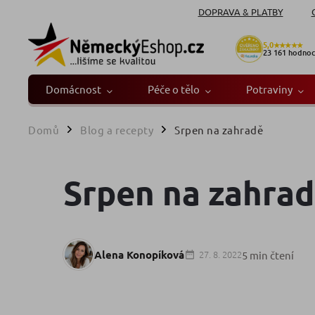
DOPRAVA & PLATBY
5,0
★★★★★
23 161
hodnoc
Domácnost
Péče o tělo
Potraviny
Domů
Blog a recepty
Srpen na zahradě
/
/
Srpen na zahra
Alena Konopíková
27. 8. 2022
5 min čtení