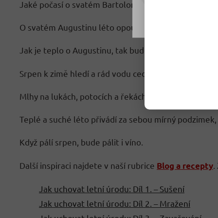
Jaké počasí o svatém Bartoloměji, takové bude i cel
Nastavení
O svatém Augustinu léto opouští krajinu.
Jak je teplo o Augustinu, tak bude studeno na Kateř
Srpen k zimě hledí a rád vodu cedí.
Mlhy na lukách, potocích a řekách v srpnu zvěstují tr
Teplé a suché léto přivádí za sebou mírný podzimek, 
Když pálí srpen, bude pálit i víno.
Další inspiraci najdete v naší rubrice
.
Blog a recepty
Jak uchovat letní úrodu: Díl 1. – Sušení
Jak uchovat letní úrodu: Díl 2. – Mražení
Jak uchovat letní úrodu: Díl 3. – Zavařování