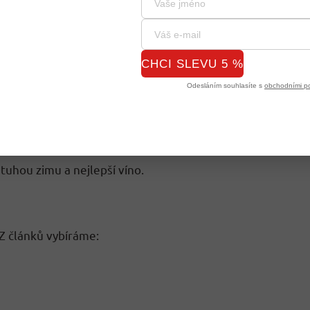
ý podzim.
CHCI SLEVU 5 %
inu.
Odesláním souhlasíte s
obchodními p
valé počasí.
tuhou zimu a nejlepší víno.
 Z článků vybíráme: