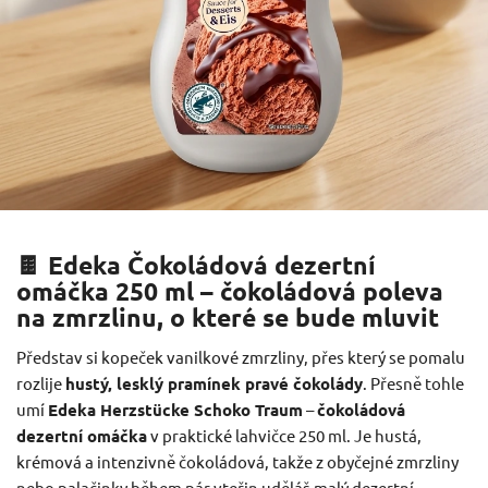
🍫 Edeka Čokoládová dezertní
omáčka 250 ml – čokoládová poleva
na zmrzlinu, o které se bude mluvit
Představ si kopeček vanilkové zmrzliny, přes který se pomalu
rozlije
hustý, lesklý pramínek pravé čokolády
. Přesně tohle
umí
Edeka Herzstücke Schoko Traum
–
čokoládová
dezertní omáčka
v praktické lahvičce 250 ml. Je hustá,
krémová a intenzivně čokoládová, takže z obyčejné zmrzliny
nebo palačinky během pár vteřin uděláš malý dezertní