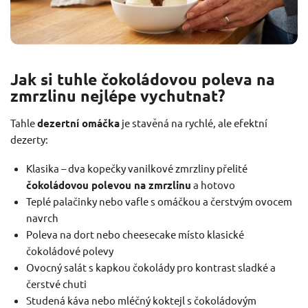
Jak si tuhle čokoládovou poleva na
zmrzlinu nejlépe vychutnat?
Tahle
dezertní omáčka
je stavěná na rychlé, ale efektní
dezerty:
Klasika – dva kopečky vanilkové zmrzliny přelité
čokoládovou polevou na zmrzlinu
a hotovo
Teplé palačinky nebo vafle s omáčkou a čerstvým ovocem
navrch
Poleva na dort nebo cheesecake místo klasické
čokoládové polevy
Ovocný salát s kapkou čokolády pro kontrast sladké a
čerstvé chuti
Studená káva nebo mléčný koktejl s čokoládovým