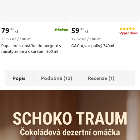
79
59
90
90
Skladem
Kč
Kč
Vyprodáno
Měrná cena:
Měrná cena:
26,63 Kč / 100 ml
17,62 Kč / 100 ml
Papa Joe’s omáčka do burgerů s
G&G Ajvar pálivý 340ml
rajčaty zelím a okurkami 300 ml
Popis
Podobné (12)
Recenze (1)