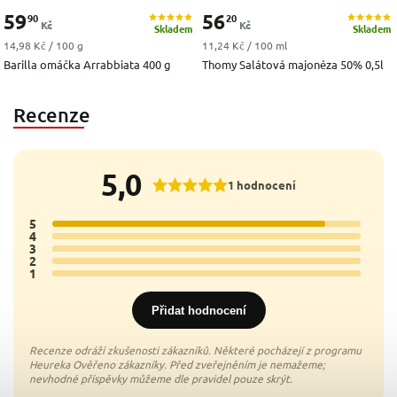
59
56
90
20
Kč
Kč
Skladem
Skladem
Měrná cena:
Měrná cena:
14,98 Kč / 100 g
11,24 Kč / 100 ml
Barilla omáčka Arrabbiata 400 g
Thomy Salátová majonéza 50% 0,5l
Recenze
5,0
1 hodnocení
5
1x
4
0x
3
0x
2
0x
1
0x
Přidat hodnocení