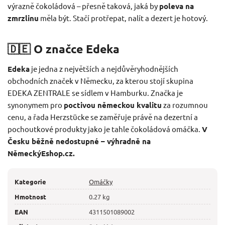
výrazně čokoládová – přesně taková, jaká by
poleva na
zmrzlinu
měla být. Stačí protřepat, nalít a dezert je hotový.
🇩🇪 O značce Edeka
Edeka
je jedna z největších a nejdůvěryhodnějších
obchodních značek v Německu, za kterou stojí skupina
EDEKA ZENTRALE se sídlem v Hamburku. Značka je
synonymem pro
poctivou německou kvalitu
za rozumnou
cenu, a řada Herzstücke se zaměřuje právě na dezertní a
pochoutkové produkty jako je tahle čokoládová omáčka.
V
Česku běžně nedostupné – výhradně na
NěmeckýEshop.cz.
Kategorie
Omáčky
Hmotnost
0.27 kg
EAN
4311501089002