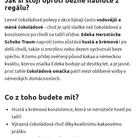
Jak si stojí oproti běžné nabídce z
regálu?
Levné čokoládové polevy z akce bývají často
vodovější a
méně čokoládové
– chuť je spíš sladká než čokoládová a
konzistence po chvíli na talíři zřídne.
Edeka Herzstücke
Schoko Traum
naproti tomu zůstává
hustá a krémová
i po
delší chvíli, takže si zmrzlinu nebo dezert vychutnáš beze
spěchu. K tomu přidej ověřený původ kakaa a německou
kvalitu, kterou značka Edeka buduje už desítky let, a je jasné,
proč tahle
čokoládová omáčka
patří mezi oblíbené volby v
německých domácnostech.
Co z toho budete mít?
Hustá a krémová konzistence, která se nerozteče hned po
talíři
Výrazná čokoládová chuť díky kvalitnímu kakaovému
prášku