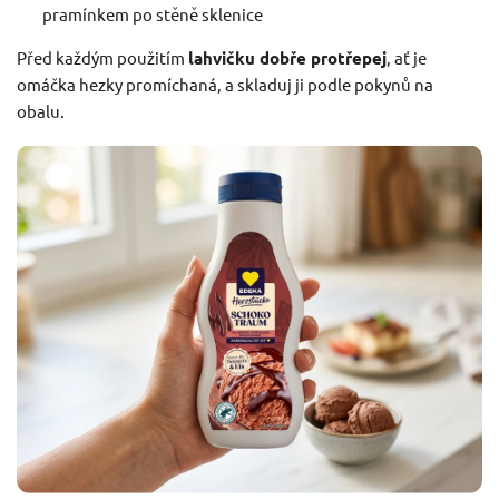
pramínkem po stěně sklenice
Před každým použitím
lahvičku dobře protřepej
, ať je
omáčka hezky promíchaná, a skladuj ji podle pokynů na
obalu.