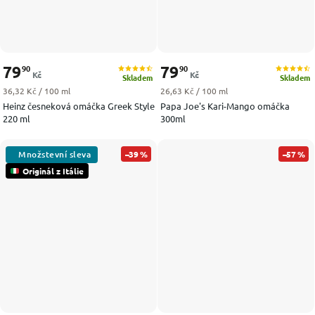
79
79
90
90
Kč
Kč
Skladem
Skladem
Měrná cena:
Měrná cena:
36,32 Kč / 100 ml
26,63 Kč / 100 ml
Heinz česneková omáčka Greek Style
Papa Joe's Kari-Mango omáčka
220 ml
300ml
–39 %
–57 %
Originál z Itálie