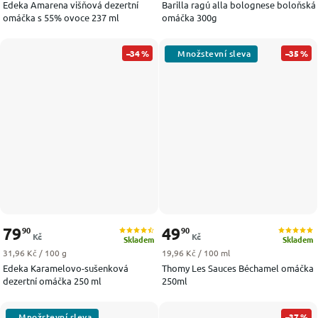
Edeka Amarena višňová dezertní
Barilla ragú alla bolognese boloňská
omáčka s 55% ovoce 237 ml
omáčka 300g
–34 %
–35 %
79
49
90
90
Kč
Kč
Skladem
Skladem
Měrná cena:
Měrná cena:
31,96 Kč / 100 g
19,96 Kč / 100 ml
Edeka Karamelovo-sušenková
Thomy Les Sauces Béchamel omáčka
dezertní omáčka 250 ml
250ml
–37 %