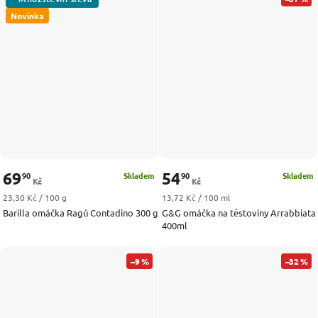
Novinka
69
54
90
90
Skladem
Skladem
Kč
Kč
Měrná cena:
Měrná cena:
23,30 Kč / 100 g
13,72 Kč / 100 ml
Barilla omáčka Ragú Contadino 300 g
G&G omáčka na těstoviny Arrabbiata
400ml
–9 %
–32 %