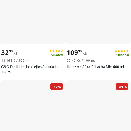
32
109
90
90
Kč
Kč
Skladem
Skladem
Měrná cena:
Měrná cena:
13,16 Kč / 100 ml
27,47 Kč / 100 ml
G&G Delikátní koktejlová omáčka
Heinz omáčka Sriracha Mix 400 ml
250ml
–40 %
–34 %