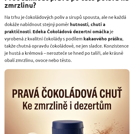
zmrzlinu?
Na trhu je čokoládových poliv a sirupů spousta, ale ne každá
dokáže nabídnout stejný poměr
hutnosti, chuti a
praktičnosti
.
Edeka Čokoládová dezertní omáčka
je
vyrobená z kvalitní čokolády s podílem
kakaového prášku
,
takže chutná opravdu čokoládově, ne jen sladce. Konzistence
je hustá a krémová – nerozteče se hned po talíři, ale krásně
obalí zmrzlinu, ovoce nebo těsto.