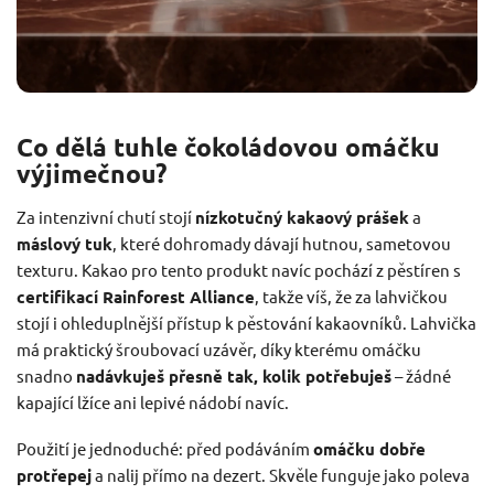
Co dělá tuhle čokoládovou omáčku
výjimečnou?
Za intenzivní chutí stojí
nízkotučný kakaový prášek
a
máslový tuk
, které dohromady dávají hutnou, sametovou
texturu. Kakao pro tento produkt navíc pochází z pěstíren s
certifikací Rainforest Alliance
, takže víš, že za lahvičkou
stojí i ohleduplnější přístup k pěstování kakaovníků. Lahvička
má praktický šroubovací uzávěr, díky kterému omáčku
snadno
nadávkuješ přesně tak, kolik potřebuješ
– žádné
kapající lžíce ani lepivé nádobí navíc.
Použití je jednoduché: před podáváním
omáčku dobře
protřepej
a nalij přímo na dezert. Skvěle funguje jako poleva