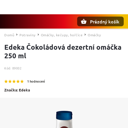
Prázdný košík
Hledat
Domů
Potraviny
Omáčky, kečupy, hořčice
Omáčky
/
/
/
Edeka Čokoládová dezertní omáčka
250 ml
Kód:
89002
1 hodnocení
Značka:
Edeka