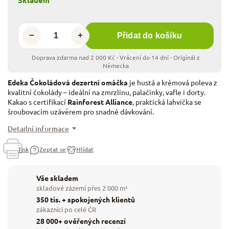
−
+
Přidat do košíku
Edeka Čokoládová dezertní omáčka
je hustá a krémová poleva z
kvalitní čokolády – ideální na zmrzlinu, palačinky, vafle i dorty.
Kakao s certifikací
Rainforest Alliance
, praktická lahvička se
šroubovacím uzávěrem pro snadné dávkování.
Detailní informace
Tisk
Zeptat se
Hlídat
Vše skladem
skladové zázemí přes 2 000 m²
350 tis. + spokojených klientů
zákazníci po celé ČR
28 000+ ověřených recenzí