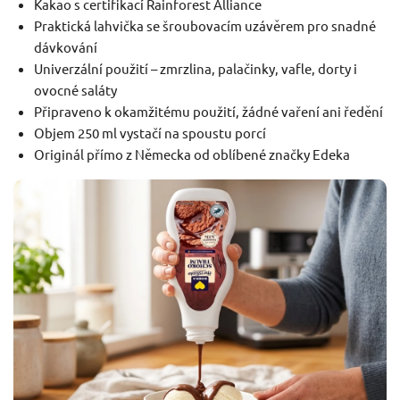
Kakao s certifikací Rainforest Alliance
Praktická lahvička se šroubovacím uzávěrem pro snadné
dávkování
Univerzální použití – zmrzlina, palačinky, vafle, dorty i
ovocné saláty
Připraveno k okamžitému použití, žádné vaření ani ředění
Objem 250 ml vystačí na spoustu porcí
Originál přímo z Německa od oblíbené značky Edeka