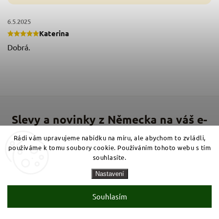
6.5.2025
Katerina
Dobrá.
Rádi vám upravujeme nabídku na míru, ale abychom to zvládli,
používáme k tomu soubory cookie. Používáním tohoto webu s tím
Vložte svůj e-mail a my vám budeme zasílat informace o
souhlasíte.
nových produktech na našem e-shopu.
Nastavení
Přihlásit se
Souhlasím
E-mail