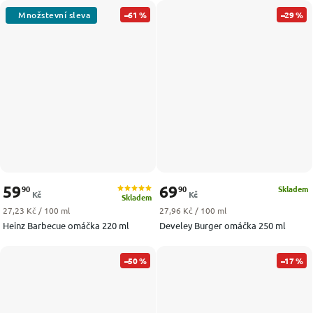
–61 %
–29 %
59
69
90
90
Skladem
Kč
Kč
Skladem
Měrná cena:
Měrná cena:
27,23 Kč / 100 ml
27,96 Kč / 100 ml
Heinz Barbecue omáčka 220 ml
Develey Burger omáčka 250 ml
–50 %
–17 %