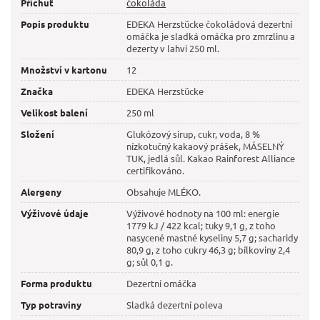
Příchuť
čokoláda
Popis produktu
EDEKA Herzstücke čokoládová dezertní
omáčka je sladká omáčka pro zmrzlinu a
dezerty v lahvi 250 ml.
Množství v kartonu
12
Značka
EDEKA Herzstücke
Velikost balení
250 ml
Složení
Glukózový sirup, cukr, voda, 8 %
nízkotučný kakaový prášek, MÁSELNÝ
TUK, jedlá sůl. Kakao Rainforest Alliance
certifikováno.
Alergeny
Obsahuje MLÉKO.
Výživové údaje
Výživové hodnoty na 100 ml: energie
1779 kJ / 422 kcal; tuky 9,1 g, z toho
nasycené mastné kyseliny 5,7 g; sacharidy
80,9 g, z toho cukry 46,3 g; bílkoviny 2,4
g; sůl 0,1 g.
Forma produktu
Dezertní omáčka
Typ potraviny
Sladká dezertní poleva