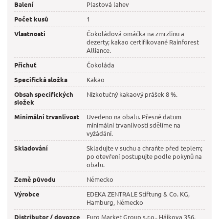
Balení
Plastová lahev
Počet kusů
1
Vlastnosti
Čokoládová omáčka na zmrzlinu a
dezerty; kakao certifikované Rainforest
Alliance.
Příchuť
Čokoláda
Specifická složka
Kakao
Obsah specifických
Nízkotučný kakaový prášek 8 %.
složek
Minimální trvanlivost
Uvedeno na obalu. Přesné datum
minimální trvanlivosti sdělíme na
vyžádání.
Skladování
Skladujte v suchu a chraňte před teplem;
po otevření postupujte podle pokynů na
obalu.
Země původu
Německo
Výrobce
EDEKA ZENTRALE Stiftung & Co. KG,
Hamburg, Německo
Distributor / dovozce
Euro Market Group s.r.o., Hájkova 356,