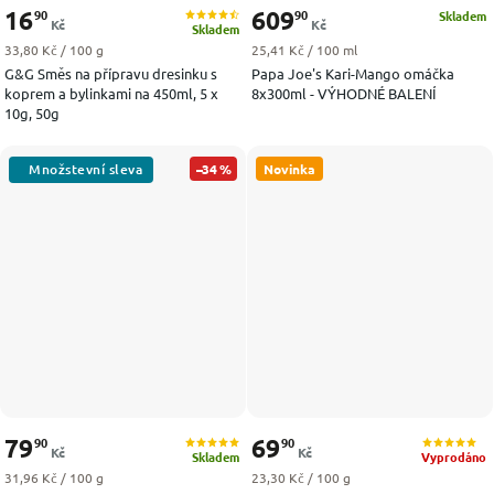
16
609
90
90
Skladem
Kč
Kč
Skladem
Měrná cena:
Měrná cena:
33,80 Kč / 100 g
25,41 Kč / 100 ml
G&G Směs na přípravu dresinku s
Papa Joe's Kari-Mango omáčka
koprem a bylinkami na 450ml, 5 x
8x300ml - VÝHODNÉ BALENÍ
10g, 50g
–34 %
Novinka
79
69
90
90
Kč
Kč
Skladem
Vyprodáno
Měrná cena:
Měrná cena:
31,96 Kč / 100 g
23,30 Kč / 100 g