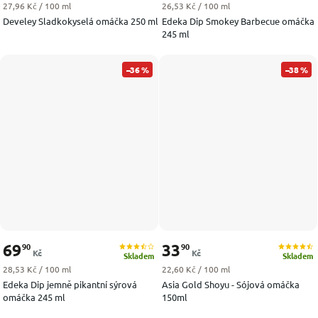
Měrná cena:
Měrná cena:
27,96 Kč / 100 ml
26,53 Kč / 100 ml
Develey Sladkokyselá omáčka 250 ml
Edeka Dip Smokey Barbecue omáčka
245 ml
–36 %
–38 %
69
33
90
90
Kč
Kč
Skladem
Skladem
Měrná cena:
Měrná cena:
28,53 Kč / 100 ml
22,60 Kč / 100 ml
Edeka Dip jemně pikantní sýrová
Asia Gold Shoyu - Sójová omáčka
omáčka 245 ml
150ml