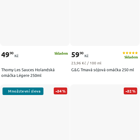
49
59
90
90
Skladem
Kč
Kč
Skladem
Měrná cena:
23,96 Kč / 100 ml
Thomy Les Sauces Holandská
G&G Tmavá sójová omáčka 250 ml
omáčka Légere 250ml
–34 %
–32 %