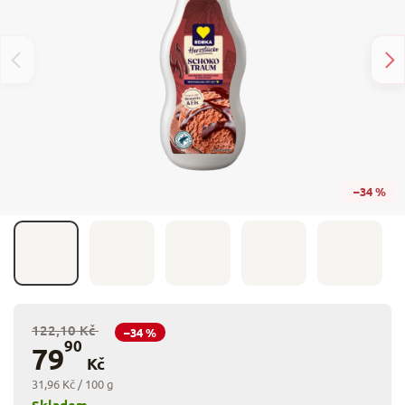
–34 %
122,10 Kč
–34 %
90
79
Kč
31,96 Kč / 100 g
Skladem