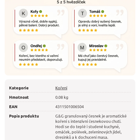
Kategorie
Koření
Hmotnost
0.08 kg
EAN
4311501006504
Popis produktu
G&G granulovaný česnek je aromatické
koření s intenzivní česnekovou chutí.
Hodí se do teplé i studené kuchyně,
omáček, polévek, zeleninových jídel,
dresinků a k dochucení masa.