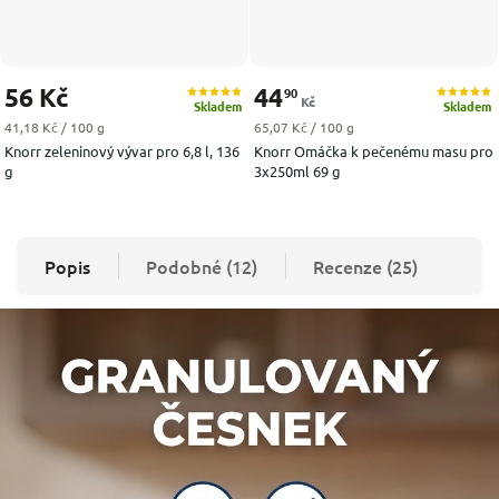
56 Kč
44
90
Kč
Skladem
Skladem
Měrná cena:
Měrná cena:
41,18 Kč / 100 g
65,07 Kč / 100 g
Knorr zeleninový vývar pro 6,8 l, 136
Knorr Omáčka k pečenému masu pro
g
3x250ml 69 g
Popis
Podobné (12)
Recenze (25)