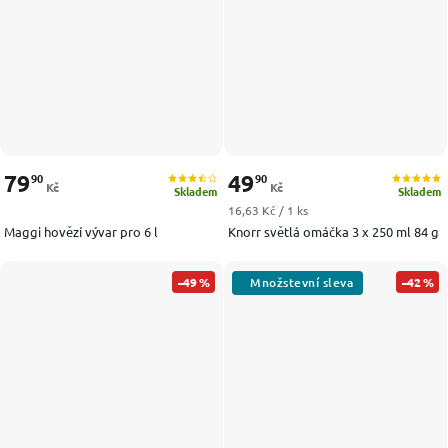
79
49
90
90
Kč
Kč
Skladem
Skladem
Měrná cena:
16,63 Kč / 1 ks
Maggi hovězí vývar pro 6 l
Knorr světlá omáčka 3 x 250 ml 84 g
–49 %
–42 %