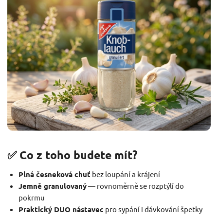
✅ Co z toho budete mít?
Plná česneková chuť
bez loupání a krájení
Jemně granulovaný
— rovnoměrně se rozptýlí do
pokrmu
Praktický DUO nástavec
pro sypání i dávkování špetky