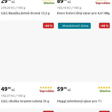
29
89
Kč
Kč
Skladem
Vyprodáno
Měrná cena:
Měrná cena:
239,20 Kč / 100 g
102,16 Kč / 100 g
G&G Bazalka jemně drcená 12,5 g
Knorr kuřecí silný vývar pro 4,4 l 88g
–43 %
–45 %
49
59
90
90
Kč
Kč
Vyprodáno
Skladem
Měrná cena:
142,57 Kč / 100 g
G&G cibulka mrazem sušená 35 g
Maggi zeleninový vývar pro 7 l