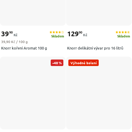
39
129
90
90
Kč
Kč
Skladem
Skladem
Měrná cena:
39,90 Kč / 100 g
Knorr koření Aromat 100 g
Knorr delikátní vývar pro 16 litrů
–48 %
Výhodné balení