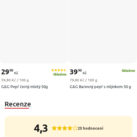
29
39
90
90
Skladem
Kč
Kč
Skladem
Měrná cena:
Měrná cena:
59,80 Kč / 100 g
79,80 Kč / 100 g
G&G Pepř černý mletý 50g
G&G Barevný pepř s mlýnkem 50 g
Recenze
4,3
25 hodnocení