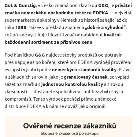
Gut & Günstig
, v Česku známá pod zkratkou
G&G
, je
privátní
značka německého obchodního řetězce EDEKA
— největší
supermarketové skupiny v Německu s historií sahající až do
roku
1898
. Název v překladu znamená
„dobré a výhodné“
,
což přesně vystihuje filozofii značky: nabídnout
kvalitní
každodenní sortiment za příznivou cenu
.
Pod hlavičkou
G&G
najdete stovky produktů od potravin
přes nápoje až po koření, které pro EDEKA vyrábějí prověření
evropští výrobci podle
německých standardů kvality
. Právě
u základních surovin, jako je
granulovaný česnek
, se vyplatí
sázet na značku s
jednotnou kontrolou kvality
a širokou
zkušeností — dostanete spolehlivou chuť bez zbytečných
kompromisů. Tento výrobek pochází přímo z německé
distribuce EDEKA a k nám se dováží jako originál.