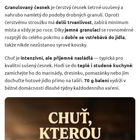
Granulovaný česnek
je čerstvý česnek šetrně usušený a
nahrubo namletý do podoby drobných granulí. Oproti
čerstvému stroužku má
delší trvanlivost
, zabírá minimum
místa a vždy je po ruce. Díky
jemné granulaci
se rovnoměrně
rozptýlí do celého pokrmu a
dobře se vstřebává do jídla
,
takže nikde nezůstanou syrové kousky.
Chuť je
intenzivní, ale příjemně nasládlá
— typická pro
kvalitní sušený česnek. Hodí se do
teplé i studené kuchyně
:
zamíchejte ho do marinády, dresinku, pomazánky nebo jím
dochuťte hotové jídlo přímo na talíři.
70 g balení
vydrží v
běžné domácnosti dlouhé týdny každodenního vaření.