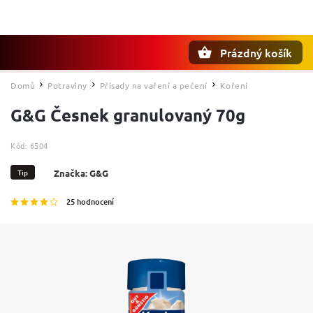
Prázdný košík
Hledat
Domů
Potraviny
Přísady na vaření a pečení
Koření
/
/
/
G&G Česnek granulovaný 70g
Kód:
6504
Tip
Značka:
G&G
25 hodnocení