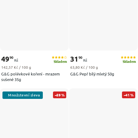
49
31
90
90
Kč
Kč
Skladem
Skladem
Měrná cena:
Měrná cena:
142,57 Kč / 100 g
63,80 Kč / 100 g
G&G polévkové koření - mrazem
G&G Pepř bílý mletý 50g
sušené 35g
–59 %
–41 %