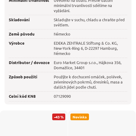
Minimální trvanlivost
Uvedeno na obalu. Přesné datum
minimální trvanlivosti sdělíme na
vyžádání.
Skladování
Skladujte v suchu, chladu a chraňte před
světlem.
Země původu
Německo
Výrobce
EDEKA ZENTRALE Stiftung & Co. KG,
New-York-Ring 6, D-22297 Hamburg,
Německo
Distributor / dovozce
Euro Market Group s.r.o., Hájkova 356,
Domažlice, 34401
Způsob použití
Použijte k dochucení omáček, polévek,
zeleninových pokrmů, dresinků, masa a
dalších jídel podle chuti.
Celní kód KN8
07129090
–43 %
Novinka