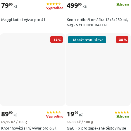
79
499
90
90
Skladem
Kč
Kč
Vyprodáno
Maggi kuřecí vývar pro 4 l
Knorr drůbeží omáčka 12x3x250 ml,
69g - VÝHODNÉ BALENÍ
–18 %
–38 %
89
19
90
90
Kč
Kč
Vyprodáno
Skladem
Měrná cena:
Měrná cena:
69,15 Kč / 100 g
66,33 Kč / 100 g
Knorr hovězí silný vývar pro 6,5 l
G&G Fix pro zapékané těstoviny se