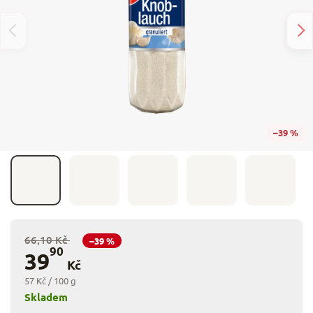
–39 %
66,10 Kč
–39 %
90
39
Kč
57 Kč / 100 g
Skladem