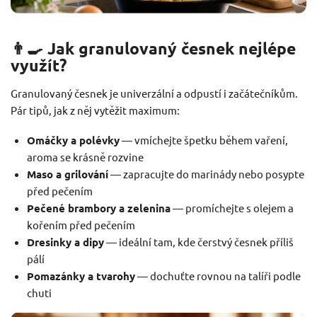
👨‍🍳 Jak granulovaný česnek nejlépe
využít?
Granulovaný česnek je univerzální a odpustí i začátečníkům.
Pár tipů, jak z něj vytěžit maximum:
Omáčky a polévky
— vmíchejte špetku během vaření,
aroma se krásně rozvine
Maso a grilování
— zapracujte do marinády nebo posypte
před pečením
Pečené brambory a zelenina
— promíchejte s olejem a
kořením před pečením
Dresinky a dipy
— ideální tam, kde čerstvý česnek příliš
pálí
Pomazánky a tvarohy
— dochuťte rovnou na talíři podle
chuti