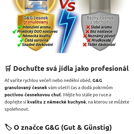
🛒 Dochuťte svá jídla jako profesionál
Ať vaříte rychlou večeři nebo nedělní oběd,
G&G
granulovaný česnek
vám ušetří čas a dodá pokrmům
poctivou česnekovou chuť
. Mějte ho stále po ruce a
dopřejte si
kvalitu z německé kuchyně
, na kterou se můžete
spolehnout.
🏷️ O značce G&G (Gut & Günstig)