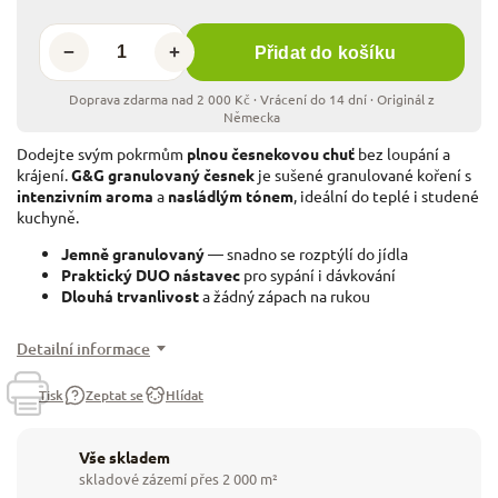
−
+
Přidat do košíku
Dodejte svým pokrmům
plnou česnekovou chuť
bez loupání a
krájení.
G&G granulovaný česnek
je sušené granulované koření s
intenzivním aroma
a
nasládlým tónem
, ideální do teplé i studené
kuchyně.
Jemně granulovaný
— snadno se rozptýlí do jídla
Praktický DUO nástavec
pro sypání i dávkování
Dlouhá trvanlivost
a žádný zápach na rukou
Detailní informace
Tisk
Zeptat se
Hlídat
Vše skladem
skladové zázemí přes 2 000 m²