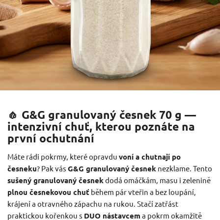
🧄 G&G granulovaný česnek 70 g —
intenzivní chuť, kterou poznáte na
první ochutnání
Máte rádi pokrmy, které opravdu
voní a chutnají po
česneku
? Pak vás
G&G granulovaný česnek
nezklame. Tento
sušený granulovaný česnek
dodá omáčkám, masu i zelenině
plnou česnekovou chuť
během pár vteřin a bez loupání,
krájení a otravného zápachu na rukou. Stačí zatřást
praktickou kořenkou s
DUO nástavcem
a pokrm okamžitě