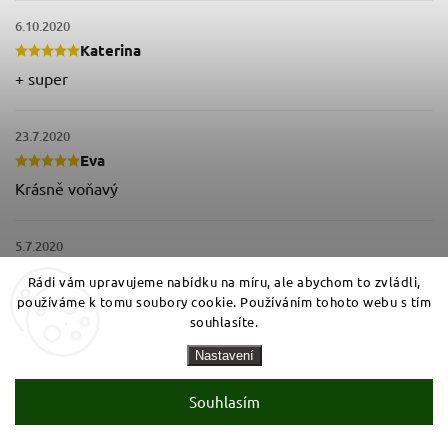
6.10.2020
Katerina
+ super
23.7.2020
Eva
Krásně voňavý
5.7.2020
Tereza
Rádi vám upravujeme nabídku na míru, ale abychom to zvládli,
dobrá cena i kvalita
používáme k tomu soubory cookie. Používáním tohoto webu s tím
souhlasíte.
26.5.2020
Nastavení
Tomas
Souhlasím
opravdu dobrý sušený česnek, je silný a voní, kvalita
rozhodně lepší než koupený u nás..