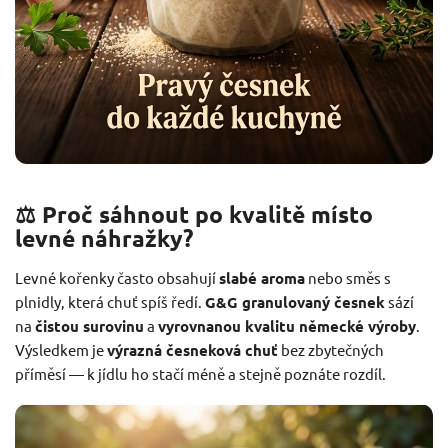
⚖️ Proč sáhnout po kvalitě místo
levné náhražky?
Levné kořenky často obsahují
slabé aroma
nebo směs s
plnidly, která chuť spíš ředí.
G&G granulovaný česnek
sází
na
čistou surovinu
a
vyrovnanou kvalitu německé výroby
.
Výsledkem je
výrazná česneková chuť
bez zbytečných
příměsí — k jídlu ho stačí méně a stejně poznáte rozdíl.