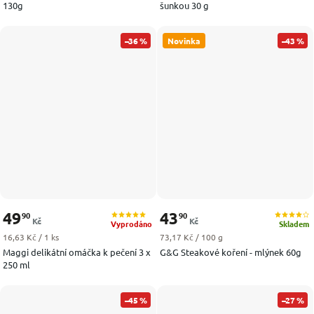
130g
šunkou 30 g
–36 %
Novinka
–43 %
49
43
90
90
Kč
Kč
Vyprodáno
Skladem
Měrná cena:
Měrná cena:
16,63 Kč / 1 ks
73,17 Kč / 100 g
Maggi delikátní omáčka k pečení 3 x
G&G Steakové koření - mlýnek 60g
250 ml
–45 %
–27 %