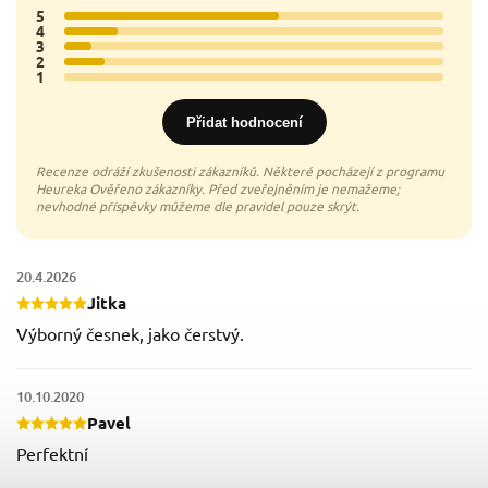
5
16x
4
4x
3
2x
2
3x
1
0x
Přidat hodnocení
20.4.2026
Jitka
Výborný česnek, jako čerstvý.
10.10.2020
Pavel
Perfektní