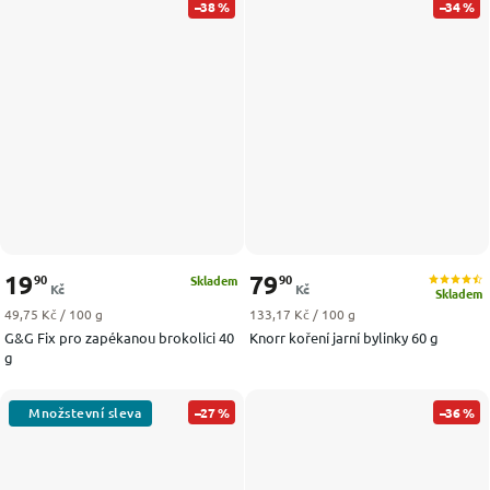
–38 %
–34 %
19
79
90
90
Skladem
Kč
Kč
Skladem
Měrná cena:
Měrná cena:
49,75 Kč / 100 g
133,17 Kč / 100 g
G&G Fix pro zapékanou brokolici 40
Knorr koření jarní bylinky 60 g
g
–27 %
–36 %