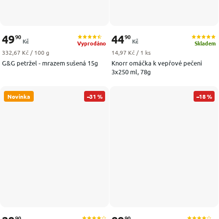
49
44
90
90
Kč
Kč
Vyprodáno
Skladem
Měrná cena:
Měrná cena:
332,67 Kč / 100 g
14,97 Kč / 1 ks
G&G petržel - mrazem sušená 15g
Knorr omáčka k vepřové pečeni
3x250 ml, 78g
Novinka
–31 %
–18 %
90
90