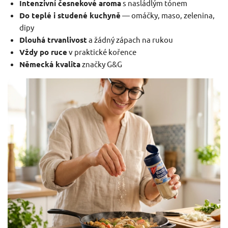
Intenzivní česnekové aroma
s nasládlým tónem
Do teplé i studené kuchyně
— omáčky, maso, zelenina,
dipy
Dlouhá trvanlivost
a žádný zápach na rukou
Vždy po ruce
v praktické kořence
Německá kvalita
značky G&G