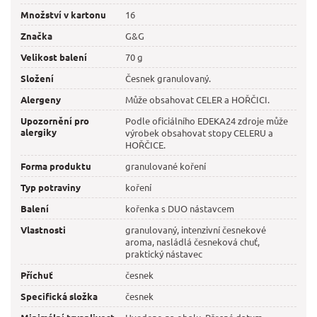
Množství v kartonu
16
Značka
G&G
Velikost balení
70 g
Složení
Česnek granulovaný.
Alergeny
Může obsahovat CELER a HOŘČICI.
Upozornění pro
Podle oficiálního EDEKA24 zdroje může
alergiky
výrobek obsahovat stopy CELERU a
HOŘČICE.
Forma produktu
granulované koření
Typ potraviny
koření
Balení
kořenka s DUO nástavcem
Vlastnosti
granulovaný, intenzivní česnekové
aroma, nasládlá česneková chuť,
praktický nástavec
Příchuť
česnek
Specifická složka
česnek