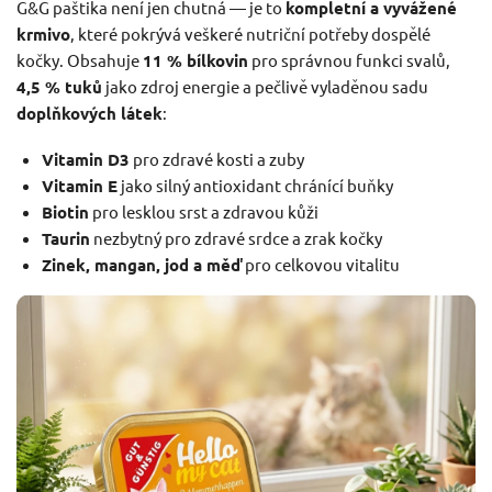
G&G paštika není jen chutná — je to
kompletní a vyvážené
krmivo
, které pokrývá veškeré nutriční potřeby dospělé
kočky. Obsahuje
11 % bílkovin
pro správnou funkci svalů,
4,5 % tuků
jako zdroj energie a pečlivě vyladěnou sadu
doplňkových látek
:
Vitamin D3
pro zdravé kosti a zuby
Vitamin E
jako silný antioxidant chránící buňky
Biotin
pro lesklou srst a zdravou kůži
Taurin
nezbytný pro zdravé srdce a zrak kočky
Zinek, mangan, jod a měď
pro celkovou vitalitu