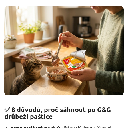
✅ 8 důvodů, proč sáhnout po G&G
drůbeží paštice
Kompletní krmivo
pokrývající 100 % denní výživové