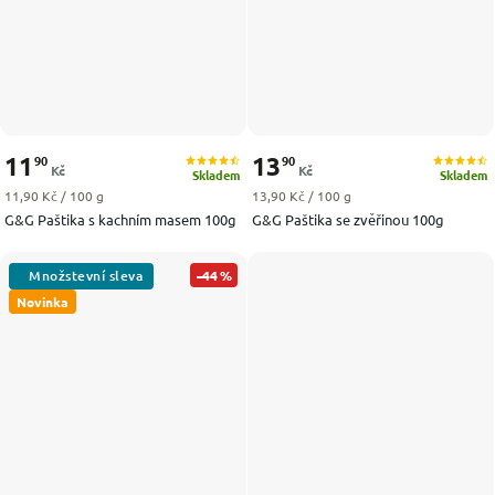
11
13
90
90
Kč
Kč
Skladem
Skladem
Měrná cena:
Měrná cena:
11,90 Kč / 100 g
13,90 Kč / 100 g
G&G Paštika s kachním masem 100g
G&G Paštika se zvěřinou 100g
–44 %
Novinka