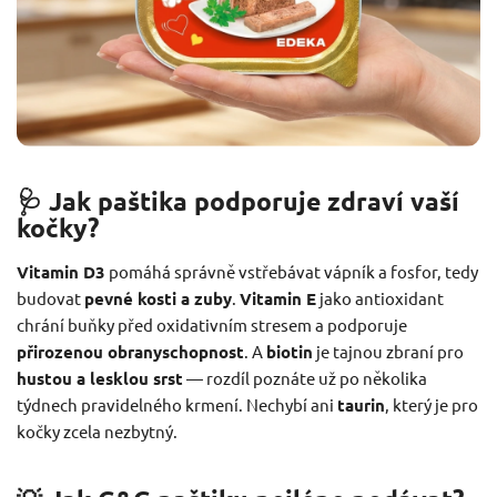
🩺 Jak paštika podporuje zdraví vaší
kočky?
Vitamin D3
pomáhá správně vstřebávat vápník a fosfor, tedy
budovat
pevné kosti a zuby
.
Vitamin E
jako antioxidant
chrání buňky před oxidativním stresem a podporuje
přirozenou obranyschopnost
. A
biotin
je tajnou zbraní pro
hustou a lesklou srst
— rozdíl poznáte už po několika
týdnech pravidelného krmení. Nechybí ani
taurin
, který je pro
kočky zcela nezbytný.