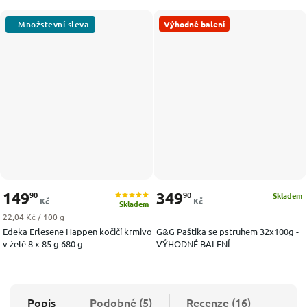
Výhodné balení
149
349
90
90
Skladem
Kč
Kč
Skladem
Měrná cena:
22,04 Kč / 100 g
Edeka Erlesene Happen kočičí krmivo
G&G Paštika se pstruhem 32x100g -
v želé 8 x 85 g 680 g
VÝHODNÉ BALENÍ
Popis
Podobné (5)
Recenze (16)