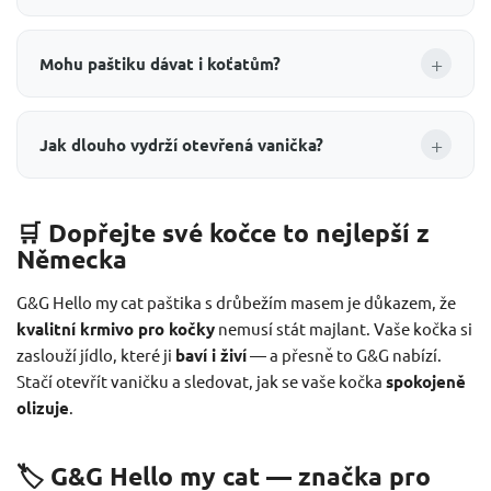
+
Mohu paštiku dávat i koťatům?
+
Jak dlouho vydrží otevřená vanička?
🛒 Dopřejte své kočce to nejlepší z
Německa
G&G Hello my cat paštika s drůbežím masem je důkazem, že
kvalitní krmivo pro kočky
nemusí stát majlant. Vaše kočka si
zaslouží jídlo, které ji
baví i živí
— a přesně to G&G nabízí.
Stačí otevřít vaničku a sledovat, jak se vaše kočka
spokojeně
olizuje
.
🏷️ G&G Hello my cat — značka pro