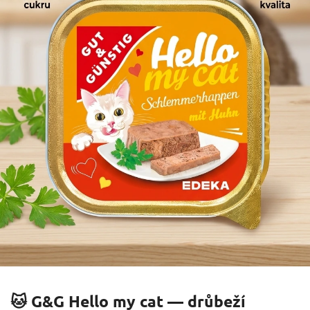
🐱 G&G Hello my cat — drůbeží