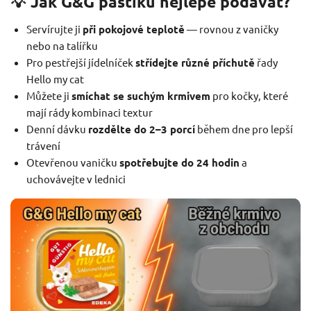
💡 Jak G&G paštiku nejlépe podávat?
Servírujte ji
při pokojové teplotě
— rovnou z vaničky
nebo na talířku
Pro pestřejší jídelníček
střídejte různé příchutě
řady
Hello my cat
Můžete ji
smíchat se suchým krmivem
pro kočky, které
mají rády kombinaci textur
Denní dávku
rozdělte do 2–3 porcí
během dne pro lepší
trávení
Otevřenou vaničku
spotřebujte do 24 hodin
a
uchovávejte v lednici