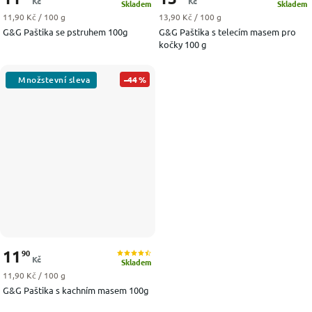
Kč
Kč
Skladem
Skladem
Měrná cena:
Měrná cena:
11,90 Kč / 100 g
13,90 Kč / 100 g
G&G Paštika se pstruhem 100g
G&G Paštika s telecím masem pro
kočky 100 g
–44 %
11
90
Kč
Skladem
Měrná cena:
11,90 Kč / 100 g
G&G Paštika s kachním masem 100g