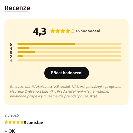
Recenze
4,3
16 hodnocení
5
10x
4
2x
3
3x
2
1x
1
0x
Přidat hodnocení
8.5.2026
Stanislav
+ OK