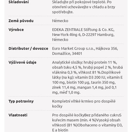
Skladování
Skladujte při pokojové teplotě. Po
otevření uchovávejte v chladu a brzy
spotřebujte.
Země původu
Německo
Výrobce
EDEKA ZENTRALE Stiftung & Co. KG,
New-York-Ring 6, D-22297 Hamburg,
Německo
Distributor / dovozce
Euro Market Group s.r.o., Hájkova 356,
Domažlice, 34401
Výživové údaje
Analytické složky: hrubý protein 11 %,
obsah tuku 4,5 %, hrubý popel 2 %, hrubá
vláknina 0,3 %, vlhkost 81 %.Doplňkové
látky (na kg): vitamin D3 200 IU, vitamin E
100 mg, biotin 100 µg, taurin 350 mg,
zinek 11,4 mg, mangan 1,4 mg, jod 0,1
mg, měď 1,0 mg.
Typ potraviny
Kompletní vlhké krmivo pro dospělé
kočky
Vlastnosti
Pro dospělé kočkyBez přidaného cukruS
kuřecím masem (min. 4 %)Vysoký obsah
vlhkosti (81 %)Obohaceno o vitamíny D3,
E a biotin