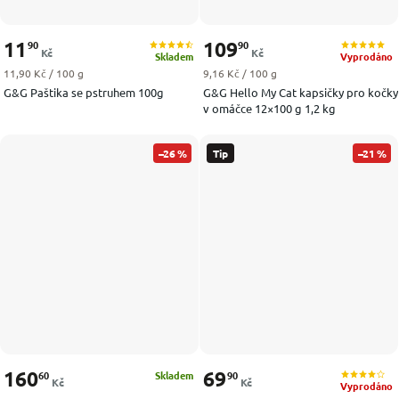
11
109
90
90
Kč
Kč
Skladem
Vyprodáno
Měrná cena:
Měrná cena:
11,90 Kč / 100 g
9,16 Kč / 100 g
G&G Paštika se pstruhem 100g
G&G Hello My Cat kapsičky pro kočky
v omáčce 12×100 g 1,2 kg
–26 %
Tip
–21 %
160
69
60
90
Skladem
Kč
Kč
Vyprodáno