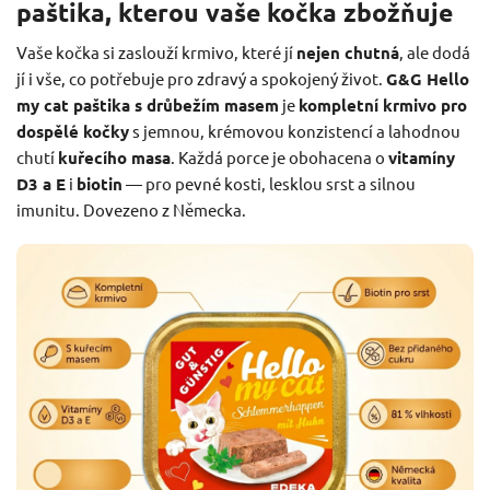
paštika, kterou vaše kočka zbožňuje
Vaše kočka si zaslouží krmivo, které jí
nejen chutná
, ale dodá
jí i vše, co potřebuje pro zdravý a spokojený život.
G&G Hello
my cat paštika s drůbežím masem
je
kompletní krmivo pro
dospělé kočky
s jemnou, krémovou konzistencí a lahodnou
chutí
kuřecího masa
. Každá porce je obohacena o
vitamíny
D3 a E
i
biotin
— pro pevné kosti, lesklou srst a silnou
imunitu. Dovezeno z Německa.