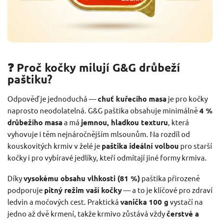
❓ Proč kočky milují G&G drůbeží
paštiku?
Odpověď je jednoduchá —
chuť kuřecího masa
je pro kočky
naprosto neodolatelná. G&G paštika obsahuje minimálně
4 %
drůbežího masa
a má
jemnou, hladkou texturu
, která
vyhovuje i těm nejnáročnějším mlsounům. Na rozdíl od
kouskovitých krmiv v želé je
paštika ideální volbou
pro starší
kočky i pro vybíravé jedlíky, kteří odmítají jiné formy krmiva.
Díky
vysokému obsahu vlhkosti (81 %)
paštika přirozeně
podporuje
pitný režim vaší kočky
— a to je klíčové pro zdraví
ledvin a močových cest. Praktická
vanička 100 g
vystačí na
jedno až dvě krmení, takže krmivo zůstává vždy
čerstvé a