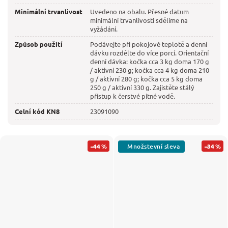
Minimální trvanlivost
Uvedeno na obalu. Přesné datum
minimální trvanlivosti sdělíme na
vyžádání.
Způsob použití
Podávejte při pokojové teplotě a denní
dávku rozdělte do více porcí. Orientační
denní dávka: kočka cca 3 kg doma 170 g
/ aktivní 230 g; kočka cca 4 kg doma 210
g / aktivní 280 g; kočka cca 5 kg doma
250 g / aktivní 330 g. Zajistěte stálý
přístup k čerstvé pitné vodě.
Celní kód KN8
23091090
–44 %
–34 %