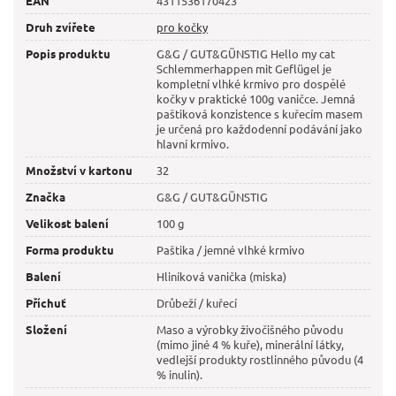
EAN
4311536170423
Druh zvířete
pro kočky
Popis produktu
G&G / GUT&GÜNSTIG Hello my cat
Schlemmerhappen mit Geflügel je
kompletní vlhké krmivo pro dospělé
kočky v praktické 100g vaničce. Jemná
paštiková konzistence s kuřecím masem
je určená pro každodenní podávání jako
hlavní krmivo.
Množství v kartonu
32
Značka
G&G / GUT&GÜNSTIG
Velikost balení
100 g
Forma produktu
Paštika / jemné vlhké krmivo
Balení
Hliníková vanička (miska)
Příchuť
Drůbeží / kuřecí
Složení
Maso a výrobky živočišného původu
(mimo jiné 4 % kuře), minerální látky,
vedlejší produkty rostlinného původu (4
% inulin).