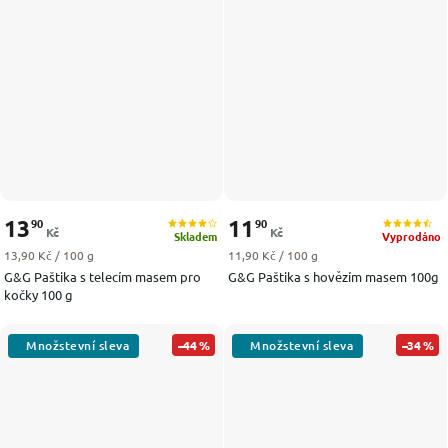
13
11
90
90
Kč
Kč
Skladem
Vyprodáno
Měrná cena:
Měrná cena:
13,90 Kč / 100 g
11,90 Kč / 100 g
G&G Paštika s telecím masem pro
G&G Paštika s hovězím masem 100g
kočky 100 g
–44 %
–34 %