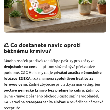
⚖️ Co dostanete navíc oproti
běžnému krmivu?
Mnoho značek prodává kapsičky a paštiky pro kočky za
dvojnásobnou cenu
— přitom složení bývá překvapivě
podobné. G&G Hello my cat je
privátní značka německého
řetězce EDEKA
, což znamená
spolehlivou kvalitu za
férovou cenu
. Žádné zbytečné příplatky za marketing, jen
poctivé německé krmivo bez přidaného cukru
. Zatímco
levné krmivo z běžného obchodu často sází na víc plnidel,
G&G staví na
transparentním složení
a osvědčené německé
receptuře.