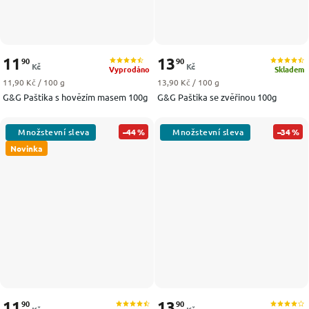
11
13
90
90
Kč
Kč
Vyprodáno
Skladem
Měrná cena:
Měrná cena:
11,90 Kč / 100 g
13,90 Kč / 100 g
G&G Paštika s hovězím masem 100g
G&G Paštika se zvěřinou 100g
–44 %
–34 %
Novinka
11
13
90
90