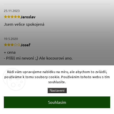
25.11.2023
Jaroslav
Jsem velice spokojená
19.5.2020
Josef
+ cena
- Příliš mi nevoní :,) Ale kocourovi ano.
Rádi vám upravujeme nabídku na míru, ale abychom to zvládli,
používáme k tomu soubory cookie. Používáním tohoto webu s tím
souhlasíte.
Nastavení
Souhlasím