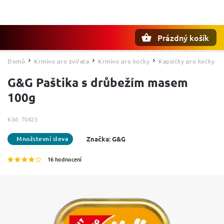
Prázdný košík
Hledat
Domů
Krmivo pro zvířata
Krmivo pro kočky
Kapsičky pro kočky
/
/
/
G&G Paštika s drůbežím masem
100g
Kód:
70423
Značka:
G&G
16 hodnocení