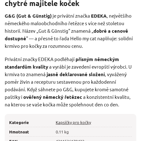
chytré majitele koček
G&G (Gut & Günstig)
je privátní značka
EDEKA
, největšího
německého maloobchodního řetězce s více než stoletou
historií. Název „Gut & Günstig" znamená „
dobré a cenově
dostupné
" — a přesně to řada Hello my cat naplňuje: solidní
krmivo pro kočky za rozumnou cenu.
Privátní značky EDEKA podléhají
přísným německým
standardům kvality
a vyrábí je zavedení evropští výrobci. U
krmiva to znamená
jasně deklarované složení
, vyvážený
poměr živin a recepturu sestavenou pro každodenní
podávání. Když sáhnete po G&G, kupujete kromě samotné
paštiky i
ověřený německý řetězec
a konzistentní kvalitu,
na kterou se vaše kočka může spolehnout den co den.
Kategorie
Kapsičky pro kočky
Hmotnost
0.11 kg