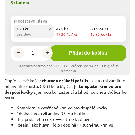
Skladem
Množstevní sleva
1 - 3 ks
4 - 5 ks
6 a více ks
bez slevy
11,30 Kč
/ ks
10,90 Kč
/ ks
−
+
Přidat do košíku
Dopřejte své kočce
chutnou drůbeží paštiku
, kterou si zamiluje
od prvního sousta. G&G Hello My Cat je
kompletní krmivo pro
dospělé kočky
s jemnou konzistencí a lahodnou chutí drůbežího
masa.
Kompletní a vyvážené krmivo pro dospělé kočky
Obohaceno o vitaminy D3, E a biotin
Bez přidaného cukru — šetrné k zdraví
Ideální jako hlavní jídlo i doplněk k suchému krmivu