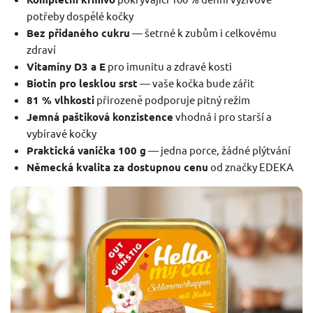
potřeby dospělé kočky
Bez přidaného cukru
— šetrné k zubům i celkovému
zdraví
Vitamíny D3 a E
pro imunitu a zdravé kosti
Biotin pro lesklou srst
— vaše kočka bude zářit
81 % vlhkosti
přirozeně podporuje pitný režim
Jemná paštiková konzistence
vhodná i pro starší a
vybíravé kočky
Praktická vanička 100 g
— jedna porce, žádné plýtvání
Německá kvalita za dostupnou cenu
od značky EDEKA