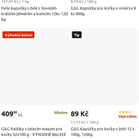
Měrná cena:
Měrná cena:
157,45 Kč / 1 kg
8,74 Kč / 100 g
Felix kapsičky s želé s hovězím
G&G Kapsičky pro kočky v omáčce 8
králičím jehněčím a kuřecím 12ks 1,02
ks 800g
kg
Výhodné balení
Tip
409
89 Kč
90
Skladem
Kč
Vyprodáno
Měrná cena:
11,13 Kč / 100 g
G&G Paštika s telecím masem pro
G&G Kapsičky pro kočky v želé 12 x
kočky 32x100 g - VÝHODNÉ BALENÍ
100g, 1200g