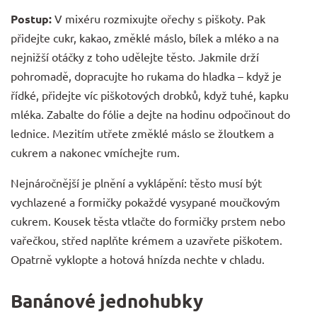
Postup:
V mixéru rozmixujte ořechy s piškoty. Pak
přidejte cukr, kakao, změklé máslo, bílek a mléko a na
nejnižší otáčky z toho udělejte těsto. Jakmile drží
pohromadě, dopracujte ho rukama do hladka – když je
řídké, přidejte víc piškotových drobků, když tuhé, kapku
mléka. Zabalte do fólie a dejte na hodinu odpočinout do
lednice. Mezitím utřete změklé máslo se žloutkem a
cukrem a nakonec vmíchejte rum.
Nejnáročnější je plnění a vyklápění: těsto musí být
vychlazené a formičky pokaždé vysypané moučkovým
cukrem. Kousek těsta vtlačte do formičky prstem nebo
vařečkou, střed naplňte krémem a uzavřete piškotem.
Opatrně vyklopte a hotová hnízda nechte v chladu.
Banánové jednohubky