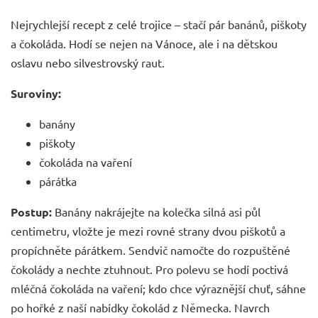
Nejrychlejší recept z celé trojice – stačí pár banánů, piškoty
a čokoláda. Hodí se nejen na Vánoce, ale i na dětskou
oslavu nebo silvestrovský raut.
Suroviny:
banány
piškoty
čokoláda na vaření
párátka
Postup:
Banány nakrájejte na kolečka silná asi půl
centimetru, vložte je mezi rovné strany dvou piškotů a
propíchněte párátkem. Sendvič namočte do rozpuštěné
čokolády a nechte ztuhnout. Pro polevu se hodí poctivá
mléčná čokoláda na vaření
; kdo chce výraznější chuť, sáhne
po hořké z naší nabídky
čokolád z Německa
. Navrch