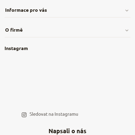
Informace pro vás
Doprava & platby
O firmě
Obchodní podmínky
O nás
Instagram
Nejčastější dotazy
Kamenná prodejna
Reklamace a vrácení
Kariéra v NěmeckýEshop.cz
Moje objednávka
Velkoobchod
Spolupráce s influencery
Blog a recepty
Staňte se naším výdejním místem
Sledovat na Instagramu
Hodnocení obchodu
Napsali o nás
Kontakty