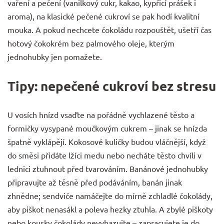
vaření a pečení
(vanilkový cukr, kakao, kypřicí prášek i
aroma), na klasické pečené cukroví se pak hodí kvalitní
mouka
. A pokud nechcete čokoládu rozpouštět, ušetří čas
hotový
čokokrém bez palmového oleje
, kterým
jednohubky jen pomažete.
Tipy: nepečené cukroví bez stresu
U vosích hnízd vsaďte na pořádně vychlazené těsto a
formičky vysypané moučkovým cukrem – jinak se hnízda
špatně vyklápějí. Kokosové kuličky budou vláčnější, když
do směsi přidáte lžíci medu nebo necháte těsto chvíli v
lednici ztuhnout před tvarováním. Banánové jednohubky
připravujte až těsně před podáváním, banán jinak
zhnědne; sendviče namáčejte do mírně zchladlé čokolády,
aby piškot nenasákl a poleva hezky ztuhla. A zbylé piškoty
nebo kousky čokolády nevyhazujte – zapracujete je do