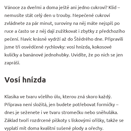
Vánoce za dveřmi a doma ještě ani jedno cukroví? Klid –
nemusíte stát celý den u trouby. Nepečené cukroví
zvládnete za pár minut, suroviny na něj máte nejspíš po
ruce a často se z něj dají zužitkovat i zbytky z předchozího
pečení. Navíc krásně vydrží až do Štědrého dne. Připravili
jsme tři osvědčené rychlovky: vosí hnízda, kokosové
kuličky a banánové jednohubky. Uvidíte, že po nich se jen
zapráší.
Vosí hnízda
Klasika ve tvaru včelího úlu, kterou zná skoro každý.
Příprava není složitá, jen budete potřebovat formičky –
dnes je seženete i ve tvaru stromečku nebo sněhuláka.
Základ tvoří rozdrcené piškoty s lískovými oříšky, takže se
vyplatí mít doma kvalitní
sušené plody a ořechy
.