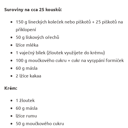
Suroviny na cca 25 kousků:
150 g lineckých koleček nebo piškotů + 25 piškotů na
přiklopení
50 g lískových ořechů
lžíce mléka
1 vaječný bílek (žloutek využijete do krému)
100 g moučkového cukru + cukr na vysypání formiček
60 g másla
2 lžíce kakaa
Krém:
1 žloutek
60 g másla
lžíce rumu
50 g moučkového cukru