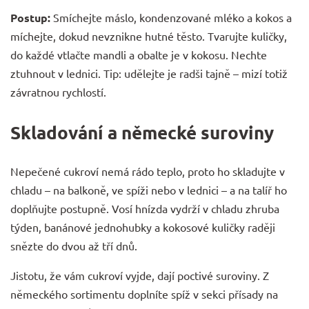
Postup:
Smíchejte máslo, kondenzované mléko a kokos a
míchejte, dokud nevznikne hutné těsto. Tvarujte kuličky,
do každé vtlačte mandli a obalte je v kokosu. Nechte
ztuhnout v lednici. Tip: udělejte je radši tajně – mizí totiž
závratnou rychlostí.
Skladování a německé suroviny
Nepečené cukroví nemá rádo teplo, proto ho skladujte v
chladu – na balkoně, ve spíži nebo v lednici – a na talíř ho
doplňujte postupně. Vosí hnízda vydrží v chladu zhruba
týden, banánové jednohubky a kokosové kuličky raději
snězte do dvou až tří dnů.
Jistotu, že vám cukroví vyjde, dají poctivé suroviny. Z
německého sortimentu doplníte spíž v sekci
přísady na