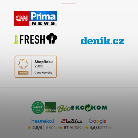
★
4,9/5
★
97 %
★
4,6/5
(18 909×)
(589×)
(537×)