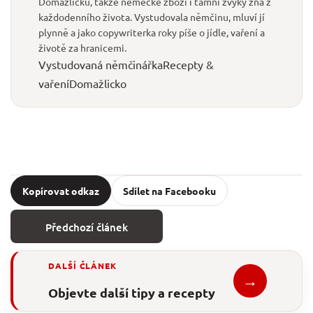
Domažlicku, takže německé zboží i tamní zvyky zná z
každodenního života. Vystudovala němčinu, mluví jí
plynně a jako copywriterka roky píše o jídle, vaření a
životě za hranicemi.
Vystudovaná němčinářka
Recepty &
vaření
Domažlicko
Kopírovat odkaz
Sdílet na Facebooku
Předchozí článek
DALŠÍ ČLÁNEK
→
Objevte další tipy a recepty