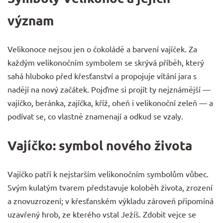
význam
Velikonoce nejsou jen o čokoládě a barvení vajíček. Za
každým velikonočním symbolem se skrývá příběh, který
sahá hluboko před křesťanství a propojuje vítání jara s
nadějí na nový začátek. Pojďme si projít ty nejznámější —
vajíčko, beránka, zajíčka, kříž, oheň i velikonoční zeleň — a
podívat se, co vlastně znamenají a odkud se vzaly.
Vajíčko: symbol nového života
Vajíčko patří k nejstarším velikonočním symbolům vůbec.
Svým kulatým tvarem představuje koloběh života, zrození
a znovuzrození; v křesťanském výkladu zároveň připomíná
uzavřený hrob, ze kterého vstal Ježíš. Zdobit vejce se