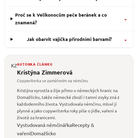
Proč se k Velikonocům peče beránek a co
⌄
znamená?
Jak obarvit vajíčka přírodními barvami?
⌄
AUTORKA ČLÁNKU
KZ
Kristýna Zimmerová
Copywriterka se zaměřením na němčinu
Kristýna vyrostla a žije přímo u německých hranic na
Domažlicku, takže německé zboží i tamní zvyky zná z
každodenního života. Vystudovala němčinu, mluví jí
plynně a jako copywriterka roky píše o jídle, vaření a
životě za hranicemi.
Vystudovaná němčinářka
Recepty &
vaření
Domažlicko