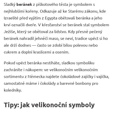
Sladký
beránek
z piškotového těsta je symbolem s
nejhlubšími kořeny. Odkazuje až ke Starému zákonu, kde
Izraelité před vyjitím z Egypta obětovali beránka a jeho
krví označili dveře. V křesťanství se beránek stal symbolem
Ježíše, který se obětoval za lidstvo. Kdy přesně pečený
beránek nahradil jehněčí maso, se neví, tradice upéct si ho
ale drží dodnes — často se zdobí bílou polevou nebo
cukrem a doplní kraslicemi a osením.
Pokud upéct beránka nestíháte, sladkou symboliku
zachráníte i nákupem: ve velikonočním
velikonočním
sortimentu z Německa
najdete čokoládové zajíčky i vajíčka,
samostatně máme i
čokolády
a barevné
bonbony
pro
koledníky.
Tipy: jak velikonoční symboly