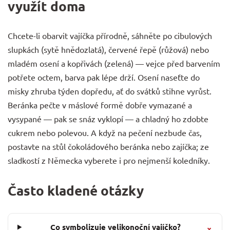
využít doma
Chcete-li obarvit vajíčka přírodně, sáhněte po cibulových
slupkách (sytě hnědozlatá), červené řepě (růžová) nebo
mladém osení a kopřivách (zelená) — vejce před barvením
potřete octem, barva pak lépe drží. Osení naseťte do
misky zhruba týden dopředu, ať do svátků stihne vyrůst.
Beránka pečte v máslové formě dobře vymazané a
vysypané — pak se snáz vyklopí — a chladný ho zdobte
cukrem nebo polevou. A když na pečení nezbude čas,
postavte na stůl čokoládového beránka nebo zajíčka; ze
sladkostí z Německa
vyberete i pro nejmenší koledníky.
Často kladené otázky
Co symbolizuje velikonoční vajíčko?
⌄