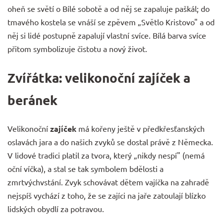
oheň se světí o Bílé sobotě a od něj se zapaluje paškál; do
tmavého kostela se vnáší se zpěvem „Světlo Kristovo" a od
něj si lidé postupně zapalují vlastní svíce. Bílá barva svíce
přitom symbolizuje čistotu a nový život.
Zvířátka: velikonoční zajíček a
beránek
Velikonoční
zajíček
má kořeny ještě v předkřesťanských
oslavách jara a do našich zvyků se dostal právě z Německa.
V lidové tradici platil za tvora, který „nikdy nespí" (nemá
oční víčka), a stal se tak symbolem bdělosti a
zmrtvýchvstání. Zvyk schovávat dětem vajíčka na zahradě
nejspíš vychází z toho, že se zajíci na jaře zatoulají blízko
lidských obydlí za potravou.