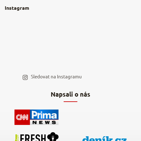
O nás
Instagram
Nejčastější dotazy
Kamenná prodejna
Reklamace a vrácení
Kariéra v NěmeckýEshop.cz
Moje objednávka
Velkoobchod
Spolupráce s influencery
Blog a recepty
Staňte se naším výdejním místem
Sledovat na Instagramu
Hodnocení obchodu
Napsali o nás
Kontakty