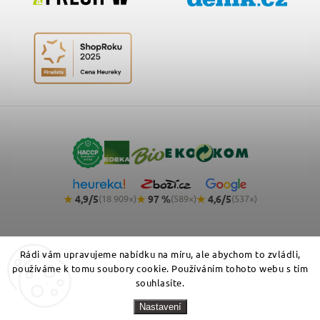
★
4,9/5
★
97 %
★
4,6/5
(18 909×)
(589×)
(537×)
Rádi vám upravujeme nabídku na míru, ale abychom to zvládli,
používáme k tomu soubory cookie. Používáním tohoto webu s tím
souhlasíte.
Copyright 2026
NemeckyEshop.cz - kvalitní německá drogerie,
Nastavení
kosmetika a potraviny
. Všechna práva vyhrazena.