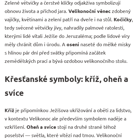
Zelené větvičky a čerstvé klíčky odjakživa symbolizují
obnovu života a příchod jara.
Velikonoční věnec
zdobený
vajíčky, květinami a zelení patří na dveře i na stůl.
Kočičky
,
tedy svěcené větvičky jívy, nahradily palmové ratolesti,
kterými lidé vítali Ježíše do Jeruzaléma; podle lidové víry
měly chránit dům i úrodu. A
osení
naseté do mělké misky
s hlínou pár dní před svátky připomíná začátek
zemědělských prací a bývá ozdobou velikonočního stolu.
Křesťanské symboly: kříž, oheň a
svíce
Kříž
je připomínkou Ježíšova ukřižování a oběti za lidstvo,
v kontextu Velikonoc ale především symbolem naděje a
vzkříšení.
Oheň a svíce
stojí na druhé straně téhož
poselství — světla, které vítězí nad tmou. Velikonoční