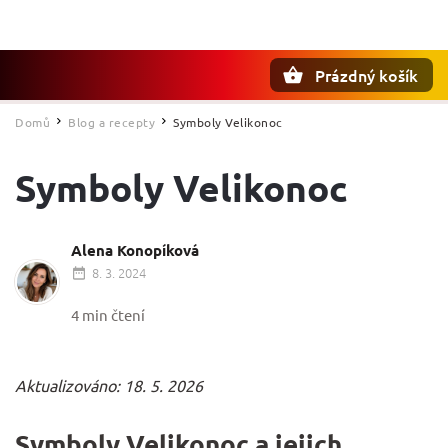
Prázdný košík
Hledat
Domů
Blog a recepty
Symboly Velikonoc
/
/
Symboly Velikonoc
Alena Konopíková
8. 3. 2024
4 min čtení
Aktualizováno: 18. 5. 2026
Symboly Velikonoc a jejich