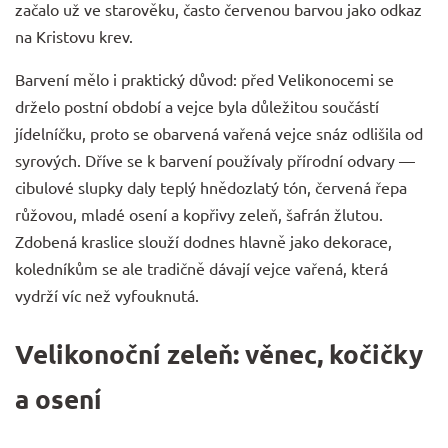
začalo už ve starověku, často červenou barvou jako odkaz
na Kristovu krev.
Barvení mělo i praktický důvod: před Velikonocemi se
drželo postní období a vejce byla důležitou součástí
jídelníčku, proto se obarvená vařená vejce snáz odlišila od
syrových. Dříve se k barvení používaly přírodní odvary —
cibulové slupky daly teplý hnědozlatý tón, červená řepa
růžovou, mladé osení a kopřivy zeleň, šafrán žlutou.
Zdobená kraslice slouží dodnes hlavně jako dekorace,
koledníkům se ale tradičně dávají vejce vařená, která
vydrží víc než vyfouknutá.
Velikonoční zeleň: věnec, kočičky
a osení