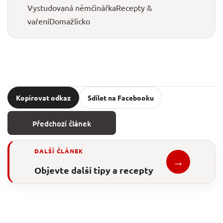
Vystudovaná němčinářka
Recepty &
vaření
Domažlicko
Kopírovat odkaz
Sdílet na Facebooku
Předchozí článek
DALŠÍ ČLÁNEK
→
Objevte další tipy a recepty