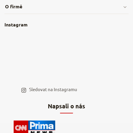
Doprava & platby
O firmě
Obchodní podmínky
O nás
Instagram
Nejčastější dotazy
Kamenná prodejna
Reklamace a vrácení
Kariéra v NěmeckýEshop.cz
Moje objednávka
Velkoobchod
Spolupráce s influencery
Blog a recepty
Staňte se naším výdejním místem
Sledovat na Instagramu
Hodnocení obchodu
Napsali o nás
Kontakty