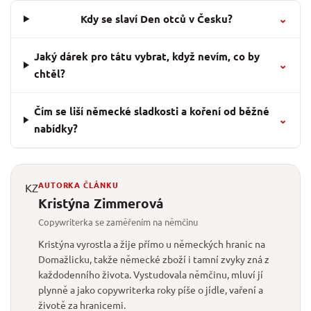
Kdy se slaví Den otců v Česku?
⌄
Jaký dárek pro tátu vybrat, když nevím, co by
⌄
chtěl?
Čím se liší německé sladkosti a koření od běžné
⌄
nabídky?
AUTORKA ČLÁNKU
KZ
Kristýna Zimmerová
Copywriterka se zaměřením na němčinu
Kristýna vyrostla a žije přímo u německých hranic na
Domažlicku, takže německé zboží i tamní zvyky zná z
každodenního života. Vystudovala němčinu, mluví jí
plynně a jako copywriterka roky píše o jídle, vaření a
životě za hranicemi.