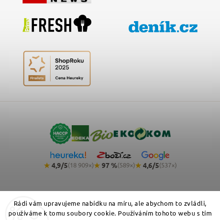
★
4,9/5
★
97 %
★
4,6/5
(18 909×)
(589×)
(537×)
Rádi vám upravujeme nabídku na míru, ale abychom to zvládli,
používáme k tomu soubory cookie. Používáním tohoto webu s tím