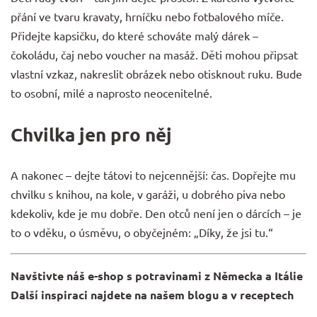
přání ve tvaru kravaty, hrníčku nebo fotbalového míče.
Přidejte kapsičku, do které schováte malý dárek –
čokoládu, čaj nebo voucher na masáž. Děti mohou připsat
vlastní vzkaz, nakreslit obrázek nebo otisknout ruku. Bude
to osobní, milé a naprosto neocenitelné.
Chvilka jen pro něj
A nakonec – dejte tátovi to nejcennější: čas. Dopřejte mu
chvilku s knihou, na kole, v garáži, u
dobrého piva
nebo
kdekoliv, kde je mu dobře. Den otců není jen o dárcích – je
to o vděku, o úsměvu, o obyčejném: „Díky, že jsi tu.“
Navštivte náš e-shop s potravinami z Německa a Itálie
Další inspiraci najdete na našem blogu a v receptech