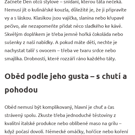
Začněte Den otců stylově – snídaní, kterou táta nečeká.
Nemusí jít o kulinářské kouzla, důležité je, že ji připravíte
vy a s láskou. Klasikou jsou vajíčka, slanina nebo křupavé
pečivo, ale nezapomeňte přidat něco sladkého ke kávě.
Skvělým doplňkem je třeba jemně hořká čokoláda nebo
sušenky z naší nabídky. A pokud máte děti, nechte je
nachystat talíř s ovocem – třeba ve tvaru srdce nebo
smajlíka. Drobnosti, které rozzáří ráno každého táty.
Oběd podle jeho gusta – s chutí a
pohodou
Oběd nemusí být komplikovaný, hlavní je chuť a čas
strávený spolu. Zkuste třeba jednoduché těstoviny z
kvalitní italské produkce nebo oblíbené maso na
grilu
–
když počasí dovolí. Německé omáčky, hořčice nebo
koření