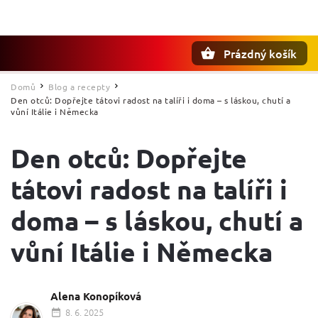
Prázdný košík
Hledat
Domů
Blog a recepty
/
/
Den otců: Dopřejte tátovi radost na talíři i doma – s láskou, chutí a
vůní Itálie i Německa
Den otců: Dopřejte
tátovi radost na talíři i
doma – s láskou, chutí a
vůní Itálie i Německa
Alena Konopíková
8. 6. 2025