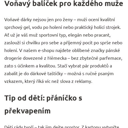
Voňavý balíček pro každého muže
Voňavé dárky nejsou jen pro ženy – muži ocení kvalitní
sprchový gel, vodu po holení nebo praktický holicí strojek.
Ať už je váš muž sportovní typ, elegán nebo pracant,
zaslouží si chvilku pro sebe a příjemný pocit po sprše nebo
holení. V našem e-shopu najdete oblíbené značky pánské
drogerie dovezené z Německa – bez zbytečné parfemace,
zato s účinkem a kvalitou. Stačí vybrat pár produktů a
zabalit je do dárkové taštičky – možná s ručně psaným
vzkazem, který říká víc než slova z reklamy.
Tip od dětí: přáníčko s
překvapením
Děti rády tvoří – tak jim dejte prostor. Z kartonu vytvořte