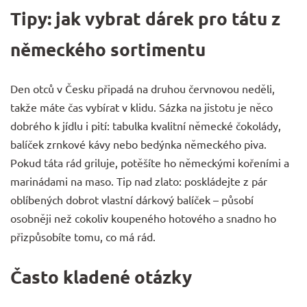
Tipy: jak vybrat dárek pro tátu z
německého sortimentu
Den otců v Česku připadá na druhou červnovou neděli,
takže máte čas vybírat v klidu. Sázka na jistotu je něco
dobrého k jídlu i pití: tabulka kvalitní německé
čokolády
,
balíček zrnkové
kávy
nebo bedýnka německého
piva
.
Pokud táta rád griluje, potěšíte ho německými
kořeními
a
marinádami na maso. Tip nad zlato: poskládejte z pár
oblíbených dobrot vlastní dárkový balíček – působí
osobněji než cokoliv koupeného hotového a snadno ho
přizpůsobíte tomu, co má rád.
Často kladené otázky