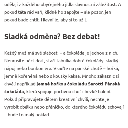
udělají z každého obyčejného jídla slavnostní záležitost. A
pokud táta rád vaří, klidně ho zapojte – ale pozor, jen
pokud bude chtít. Hlavní je, aby si to užil.
Sladká odměna? Bez debat!
Každý muž má své slabosti – a čokoláda je jednou z nich.
Nemusíte péct dort, stačí tabulka dobré
čokolády
, sladký
nápoj nebo bonboniéra. Vsaďte na pánské chutě – hořká,
jemně kořeněná nebo s kousky kakaa. Mnoho zákaznic si
chválí například
jemně hořkou čokoládu
Sarotti Pánská
čokoláda
, která spojuje poctivou chuť i hezké balení.
Pokud připravujete dětem kreativní chvíli, nechte je
vyrobit obálku nebo přáníčko, do kterého čokoládu schovají
– bude to malý poklad.