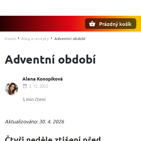
Prázdný košík
Hledat
Domů
Blog a recepty
Adventní období
/
/
Adventní období
Alena Konopíková
3. 12. 2022
5 min čtení
Aktualizováno: 30. 4. 2026
Čtyři neděle ztišení před