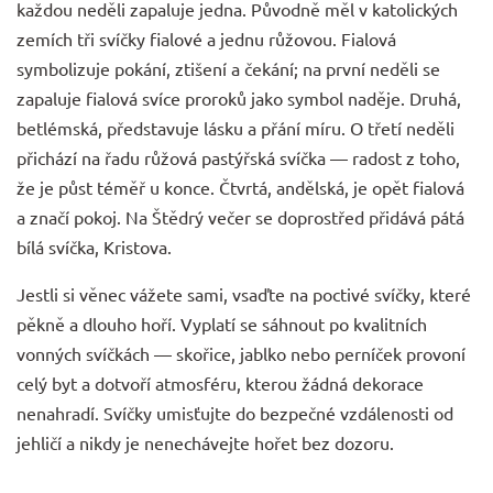
každou neděli zapaluje jedna. Původně měl v katolických
zemích tři svíčky fialové a jednu růžovou. Fialová
symbolizuje pokání, ztišení a čekání; na první neděli se
zapaluje fialová svíce proroků jako symbol naděje. Druhá,
betlémská, představuje lásku a přání míru. O třetí neděli
přichází na řadu růžová pastýřská svíčka — radost z toho,
že je půst téměř u konce. Čtvrtá, andělská, je opět fialová
a značí pokoj. Na Štědrý večer se doprostřed přidává pátá
bílá svíčka, Kristova.
Jestli si věnec vážete sami, vsaďte na poctivé svíčky, které
pěkně a dlouho hoří. Vyplatí se sáhnout po kvalitních
vonných svíčkách
— skořice, jablko nebo perníček provoní
celý byt a dotvoří atmosféru, kterou žádná dekorace
nenahradí. Svíčky umisťujte do bezpečné vzdálenosti od
jehličí a nikdy je nenechávejte hořet bez dozoru.