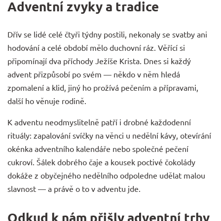
Adventní zvyky a tradice
Dřív se lidé celé čtyři týdny postili, nekonaly se svatby ani
hodování a celé období mělo duchovní ráz. Věřící si
připomínají dva příchody Ježíše Krista. Dnes si každý
advent přizpůsobí po svém — někdo v něm hledá
zpomalení a klid, jiný ho prožívá pečením a přípravami,
další ho věnuje rodině.
K adventu neodmyslitelně patří i drobné každodenní
rituály: zapalování svíčky na věnci u nedělní kávy, otevírání
okénka adventního kalendáře nebo společné pečení
cukroví. Šálek dobrého
čaje
a kousek poctivé
čokolády
dokáže z obyčejného nedělního odpoledne udělat malou
slavnost — a právě o to v adventu jde.
Odkud k nám přišly adventní trhy