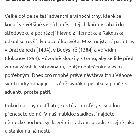
Velké oblibě se těší adventní a vánoční trhy, které se
konají ve většině větších měst. Jejich kořeny sahají do
středověku a pocházejí hlavně z Německa a Rakouska,
odkud se rozšířily do celého světa. Mezi nejstarší patří trhy
v Drážďanech (1434), v Budyšíně (1384) a ve Vídni
(dokonce 1294). Původně sloužily k tomu, aby se lidé před
zimou zásobili potravinami, teplým oblečením a vším
potřebným. Dnes pro mnohé právě návštěva trhů Vánoce
symbolicky zahajuje — vůně svařáku, perníku a punče k
adventu prostě patří.
Pokud na trhy nestíháte, kus té atmosféry si snadno
přenesete domů. V naší nabídce
sladkostí
najdete
německé pochoutky, kterými si advent osladíte stejně jako
u stánku na náměstí.