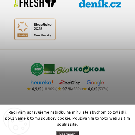
★
4,9/5
★
97 %
★
4,6/5
(18 909×)
(589×)
(537×)
Rádi vám upravujeme nabídku na míru, ale abychom to zvládli,
používáme k tomu soubory cookie. Používáním tohoto webu s tím
souhlasíte.
Copyright 2026
NemeckyEshop.cz - kvalitní německá drogerie,
Nastavení