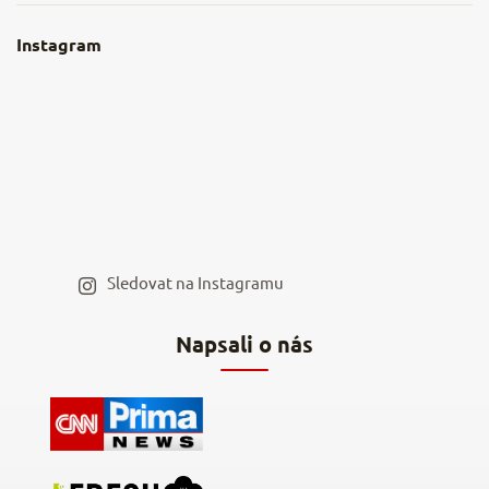
Obchodní podmínky
O nás
Instagram
Nejčastější dotazy
Kamenná prodejna
Reklamace a vrácení
Kariéra v NěmeckýEshop.cz
Moje objednávka
Velkoobchod
Spolupráce s influencery
Blog a recepty
Staňte se naším výdejním místem
Sledovat na Instagramu
Hodnocení obchodu
Napsali o nás
Kontakty