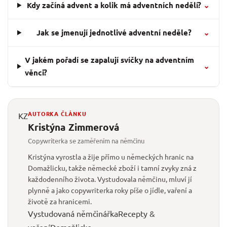
Kdy začíná advent a kolik má adventních nedělí?
⌄
Jak se jmenují jednotlivé adventní neděle?
⌄
V jakém pořadí se zapalují svíčky na adventním
⌄
věnci?
AUTORKA ČLÁNKU
KZ
Kristýna Zimmerová
Copywriterka se zaměřením na němčinu
Kristýna vyrostla a žije přímo u německých hranic na
Domažlicku, takže německé zboží i tamní zvyky zná z
každodenního života. Vystudovala němčinu, mluví jí
plynně a jako copywriterka roky píše o jídle, vaření a
životě za hranicemi.
Vystudovaná němčinářka
Recepty &
vaření
Domažlicko