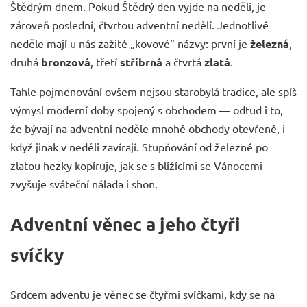
Štědrým dnem. Pokud Štědrý den vyjde na neděli, je
zároveň poslední, čtvrtou adventní nedělí. Jednotlivé
neděle mají u nás zažité „kovové“ názvy: první je
železná
,
druhá
bronzová
, třetí
stříbrná
a čtvrtá
zlatá
.
Tahle pojmenování ovšem nejsou starobylá tradice, ale spíš
výmysl moderní doby spojený s obchodem — odtud i to,
že bývají na adventní neděle mnohé obchody otevřené, i
když jinak v neděli zavírají. Stupňování od železné po
zlatou hezky kopíruje, jak se s blížícími se Vánocemi
zvyšuje sváteční nálada i shon.
Adventní věnec a jeho čtyři
svíčky
Srdcem adventu je věnec se čtyřmi svíčkami, kdy se na