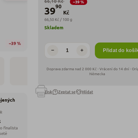
66,10 Kč
–39 %
90
39
Kč
66,50 Kč / 100 g
Skladem
–39 %
−
+
Přidat do koší
Tisk
Zeptat se
Hlídat
ojených
ČR
5
o finalista
ketě