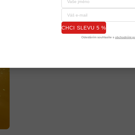
CHCI SLEVU 5 %
Odesláním souhlasíte s
obchodními p