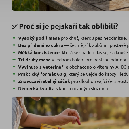
✅ Proč si je pejskaři tak oblíbili?
Vysoký podíl masa
pro chuť, kterou pes neodmítne.
Bez přidaného cukru
— šetrnější k zubům i postavě p
Měkká konzistence
, která se snadno dávkuje a kouše.
Tři druhy masa
v jednom balení pro pestrou odměnu.
Vyvinuto s veterináři
a obohaceno o vitamíny A, D3 a
Praktický formát 60 g
, který se vejde do kapsy i ledv
Znovuzavíratelný sáček
pro dlouhotrvající čerstvost.
Německá kvalita
s kontrolovaným složením.