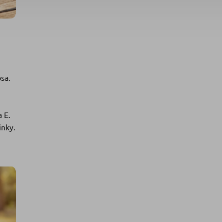
sa.
 E.
inky.