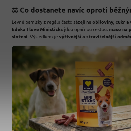
⚖️ Co dostanete navíc oproti běž
Levné pamlsky z regálu často sázejí na
obiloviny, cukr a
Edeka I love Ministicks
jdou opačnou cestou:
maso na 
složení
. Výsledkem je
výživnější a stravitelnější odmě