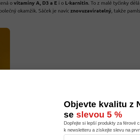
cená o
vitamíny A, D3 a E
i o
L-karnitin
. To z malé tyčinky dělá
polečný okamžik. Sáček je navíc
znovuzavíratelný
, takže paml
Objevte kvalitu z
se
slevou 5 %
Dopřejte si lepší produkty za férové c
 nabídku na míru, ale abychom to zvládli, používáme k
k newsletteru a získejte slevu na prv
. Používáním tohoto webu s tím souhlasíte.