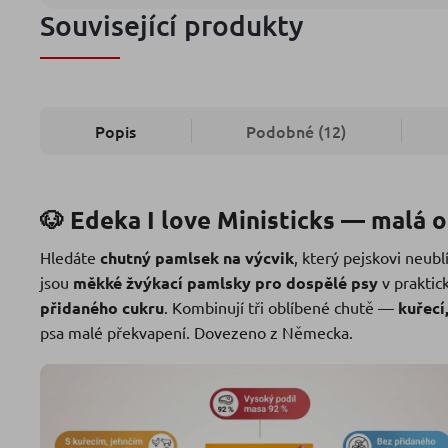
Související produkty
Popis
Podobné (12)
🐶 Edeka I love Ministicks — malá 
Hledáte
chutný pamlsek na výcvik
, který pejskovi neub
jsou
měkké žvýkací pamlsky pro dospělé psy
v praktic
přidaného cukru
. Kombinují tři oblíbené chutě —
kuřecí
psa malé překvapení. Dovezeno z Německa.