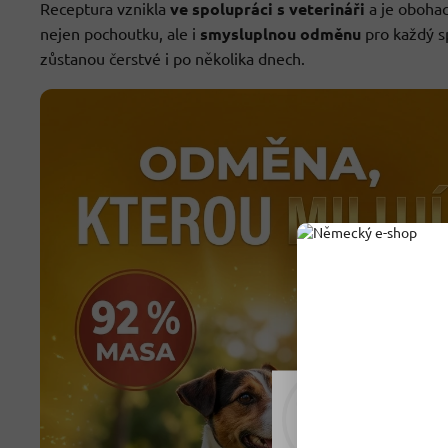
Receptura vznikla
ve spolupráci s veterináři
a je oboha
nejen pochoutku, ale i
smysluplnou odměnu
pro každý s
zůstanou čerstvé i po několika dnech.
Rádi vám upravujeme
tomu soubory cookie