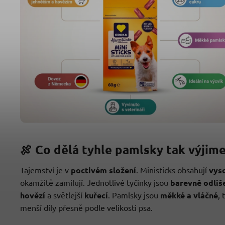
🍖 Co dělá tyhle pamlsky tak výjim
Tajemství je v
poctivém složení
. Ministicks obsahují
vys
okamžitě zamilují. Jednotlivé tyčinky jsou
barevně odliš
hovězí
a světlejší
kuřecí
. Pamlsky jsou
měkké a vláčné
, 
menší díly přesně podle velikosti psa.