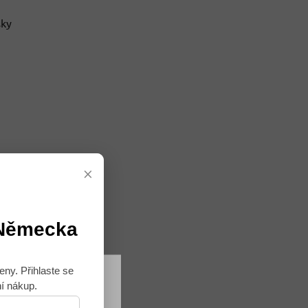
sky
×
 Německa
eny. Přihlaste se
ní nákup.
Souhlasím