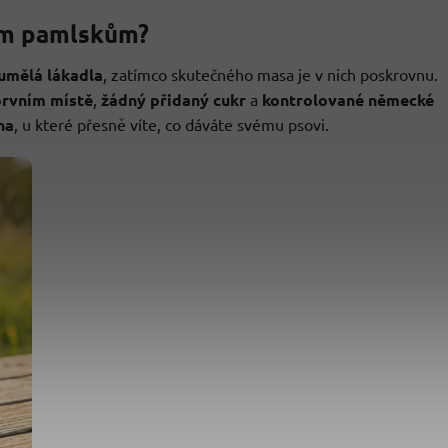
ným pamlskům?
 umělá lákadla
, zatímco skutečného masa je v nich poskrovnu.
prvním místě
,
žádný přidaný cukr
a
kontrolované německé
na
, u které přesně víte, co dáváte svému psovi.