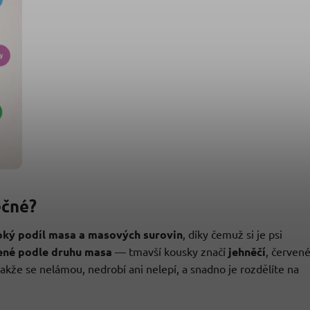
ečné?
oký podíl masa a masových surovin
, díky čemuž si je psi
ené podle druhu masa
— tmavší kousky značí
jehněčí
, červen
takže se nelámou, nedrobí ani nelepí, a snadno je rozdělíte na