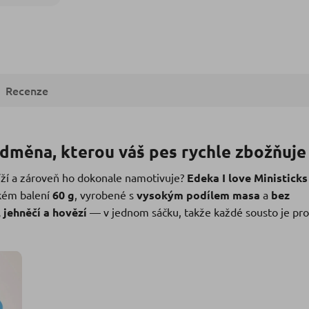
Recenze
odměna, kterou váš pes rychle zbožňuje
líží a zároveň ho dokonale namotivuje?
Edeka I love Ministicks
kém balení
60 g
, vyrobené s
vysokým podílem masa
a
bez
, jehněčí a hovězí
— v jednom sáčku, takže každé sousto je pro