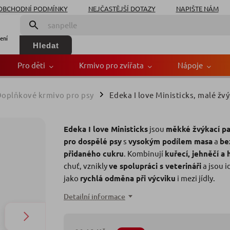
OBCHODNÍ PODMÍNKY
NEJČASTĚJŠÍ DOTAZY
NAPIŠTE NÁM
ení
Hledat
Pro děti
Krmivo pro zvířata
Nápoje
oplňkové krmivo pro psy
Edeka I love Ministicks, malé žv
/
ks, malé žvýkací pochout
Edeka I love Ministicks
jsou
měkké žvýkací p
Zna
pro dospělé psy
s
vysokým podílem masa
a
be
přidaného cukru
. Kombinují
kuřecí, jehněčí a 
chuť, vznikly
ve spolupráci s veterináři
a jsou i
jako
rychlá odměna při výcviku
i mezi jídly.
Detailní informace