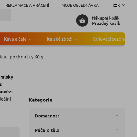
REKLAMACE A VRÁCENÍ
MOJE OBJEDNÁVKA
CZK
Nákupní košík
Prázdný košík
Káva a čaje
Italské zboží
Grilovací sezóna
ýkací pochoutky 60 g
ky
amlsky
čka:
Edeka
z
hovězí
deální
Kategorie
Domácnost
Péče o tělo