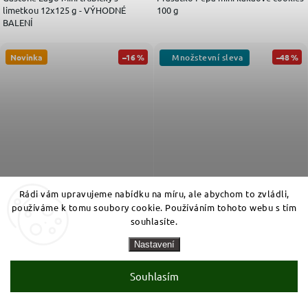
limetkou 12x125 g - VÝHODNÉ
100 g
BALENÍ
Novinka
–16 %
–48 %
Rádi vám upravujeme nabídku na míru, ale abychom to zvládli,
používáme k tomu soubory cookie. Používáním tohoto webu s tím
souhlasíte.
149
39
90
90
Kč
Kč
Skladem
Skladem
Nastavení
Měrná cena:
Měrná cena:
49,97 Kč / 100 g
26,60 Kč / 100 g
Goldora perníčková srdíčka v hořké
Paw Patrol oplatky s krémovou
Souhlasím
čokoládě plněná meruňkovou náplní
čokoládovou náplní 150 g
300g