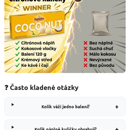
❓ Často kladené otázky
+
Kolik váží jedno balení?
+
Kolik náplně kuličky obsahují?