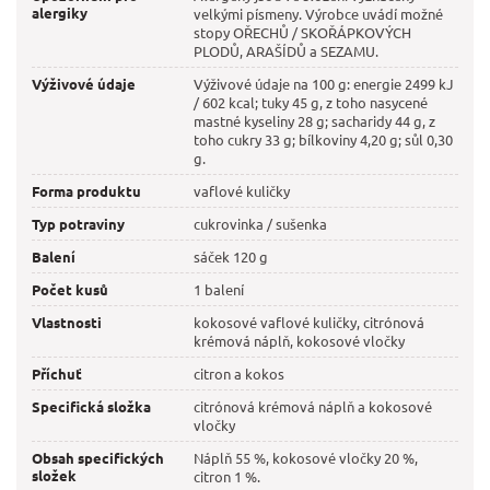
alergiky
velkými písmeny. Výrobce uvádí možné
stopy OŘECHŮ / SKOŘÁPKOVÝCH
PLODŮ, ARAŠÍDŮ a SEZAMU.
Výživové údaje
Výživové údaje na 100 g: energie 2499 kJ
/ 602 kcal; tuky 45 g, z toho nasycené
mastné kyseliny 28 g; sacharidy 44 g, z
toho cukry 33 g; bílkoviny 4,20 g; sůl 0,30
g.
Forma produktu
vaflové kuličky
Typ potraviny
cukrovinka / sušenka
Balení
sáček 120 g
Počet kusů
1 balení
Vlastnosti
kokosové vaflové kuličky, citrónová
krémová náplň, kokosové vločky
Příchuť
citron a kokos
Specifická složka
citrónová krémová náplň a kokosové
vločky
Obsah specifických
Náplň 55 %, kokosové vločky 20 %,
složek
citron 1 %.