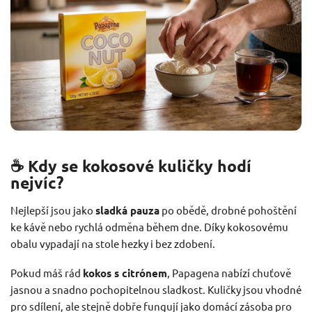
☕ Kdy se kokosové kuličky hodí
nejvíc?
Nejlepší jsou jako
sladká pauza
po obědě, drobné pohoštění
ke kávě nebo rychlá odměna během dne. Díky kokosovému
obalu vypadají na stole hezky i bez zdobení.
Pokud máš rád
kokos s citrónem
, Papagena nabízí chuťově
jasnou a snadno pochopitelnou sladkost. Kuličky jsou vhodné
pro sdílení, ale stejně dobře fungují jako domácí zásoba pro