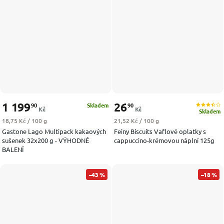
1 199
26
90
90
Skladem
Kč
Kč
Skladem
Měrná cena:
Měrná cena:
18,75 Kč / 100 g
21,52 Kč / 100 g
Gastone Lago Multipack kakaových
Feiny Biscuits Vaflové oplatky s
sušenek 32x200 g - VÝHODNÉ
cappuccino-krémovou náplní 125g
BALENÍ
–43 %
–18 %