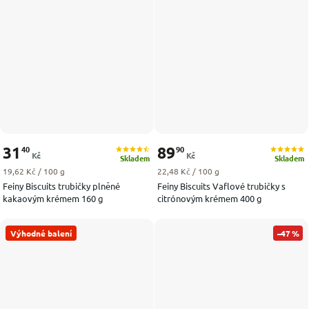
31
89
40
90
Kč
Kč
Skladem
Skladem
Měrná cena:
Měrná cena:
19,62 Kč / 100 g
22,48 Kč / 100 g
Feiny Biscuits trubičky plněné
Feiny Biscuits Vaflové trubičky s
kakaovým krémem 160 g
citrónovým krémem 400 g
Výhodné balení
–47 %