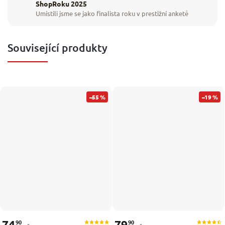
ShopRoku 2025
Umístili jsme se jako finalista roku v prestižní anketě
Související produkty
–55 %
–19 %
74
79
90
90