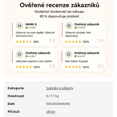
Kategorie
Sušenky a piškoty
Hmotnost
0.117 kg
EAN
9002859066498
Příchuť
citron