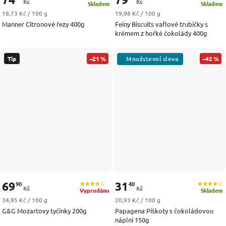
Kč
Kč
Skladem
Skladem
Měrná cena:
Měrná cena:
18,73 Kč / 100 g
19,98 Kč / 100 g
Manner Citronové řezy 400g
Feiny Biscuits vaflové trubičky s
krémem z hořké čokolády 400g
Tip
–21 %
–42 %
69
31
90
40
Kč
Kč
Vyprodáno
Skladem
Měrná cena:
Měrná cena:
34,95 Kč / 100 g
20,93 Kč / 100 g
G&G Mozartovy tyčinky 200g
Papagena Piškoty s čokoládovou
náplní 150g