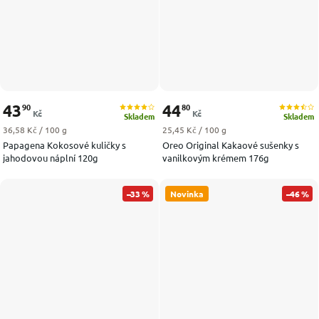
43
44
90
80
Kč
Kč
Skladem
Skladem
Měrná cena:
Měrná cena:
36,58 Kč / 100 g
25,45 Kč / 100 g
Papagena Kokosové kuličky s
Oreo Original Kakaové sušenky s
jahodovou náplní 120g
vanilkovým krémem 176g
–33 %
Novinka
–46 %