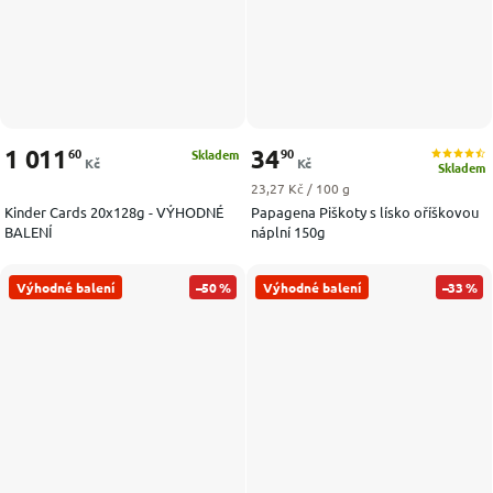
1 011
34
60
90
Skladem
Kč
Kč
Skladem
Měrná cena:
23,27 Kč / 100 g
Kinder Cards 20x128g - VÝHODNÉ
Papagena Piškoty s lísko oříškovou
BALENÍ
náplní 150g
Výhodné balení
–50 %
Výhodné balení
–33 %