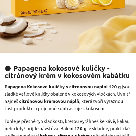
🥥 Papagena kokosové kuličky -
citrónový krém v kokosovém kabátku
Papagena Kokosové kuličky s citrónovou náplní 120 g
jsou
sladké vaflové kuličky obalené v kokosových vločkách. Uvnitř
najdeš
citrónovou krémovou náplň
, která tvoří výraznou
část produktu a příjemně kontrastuje s kokosem.
Tohle je přesně typ sladkosti, kterou vytáhneš ke kávě, kakau
nebo když přijde návštěva. Balení
120 g
je skladné, praktické
a díky kombinaci
kokosu, citronu a krému
působí dezertněji