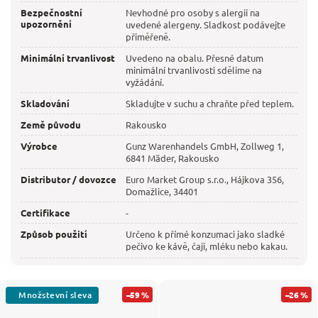
Bezpečnostní
Nevhodné pro osoby s alergií na
upozornění
uvedené alergeny. Sladkost podávejte
přiměřeně.
Minimální trvanlivost
Uvedeno na obalu. Přesné datum
minimální trvanlivosti sdělíme na
vyžádání.
Skladování
Skladujte v suchu a chraňte před teplem.
Země původu
Rakousko
Výrobce
Gunz Warenhandels GmbH, Zollweg 1,
6841 Mäder, Rakousko
Distributor / dovozce
Euro Market Group s.r.o., Hájkova 356,
Domažlice, 34401
Certifikace
-
Způsob použití
Určeno k přímé konzumaci jako sladké
pečivo ke kávě, čaji, mléku nebo kakau.
–59 %
–26 %