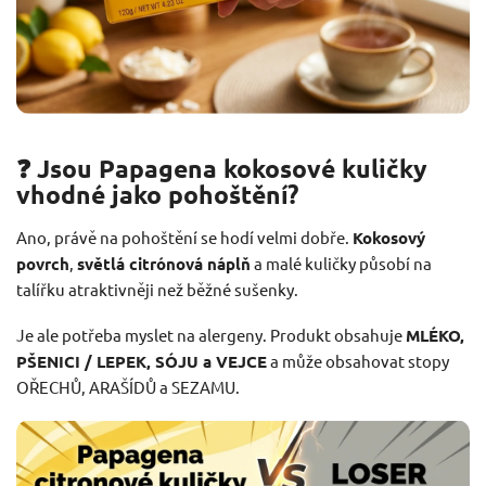
❓ Jsou Papagena kokosové kuličky
vhodné jako pohoštění?
Ano, právě na pohoštění se hodí velmi dobře.
Kokosový
povrch
,
světlá citrónová náplň
a malé kuličky působí na
talířku atraktivněji než běžné sušenky.
Je ale potřeba myslet na alergeny. Produkt obsahuje
MLÉKO,
PŠENICI / LEPEK, SÓJU a VEJCE
a může obsahovat stopy
OŘECHŮ, ARAŠÍDŮ a SEZAMU.