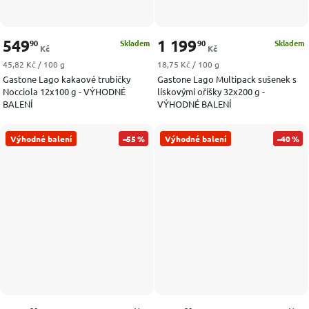
549
1 199
90
90
Skladem
Skladem
Kč
Kč
Měrná cena:
Měrná cena:
45,82 Kč / 100 g
18,75 Kč / 100 g
Gastone Lago kakaové trubičky
Gastone Lago Multipack sušenek s
Nocciola 12x100 g - VÝHODNÉ
lískovými oříšky 32x200 g -
BALENÍ
VÝHODNÉ BALENÍ
Výhodné balení
–55 %
Výhodné balení
–40 %