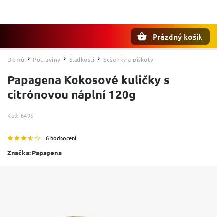
Prázdný košík
Hledat
Domů
Potraviny
Sladkosti
Sušenky a piškoty
/
/
/
Papagena Kokosové kuličky s
citrónovou náplní 120g
Kód:
6498
6 hodnocení
Značka:
Papagena