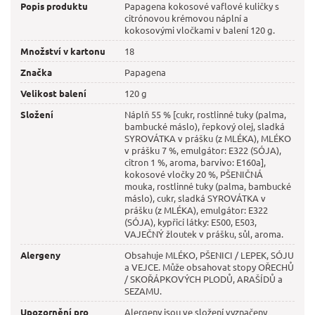
Popis produktu
Papagena kokosové vaflové kuličky s
citrónovou krémovou náplní a
kokosovými vločkami v balení 120 g.
Množství v kartonu
18
Značka
Papagena
Velikost balení
120 g
Složení
Náplň 55 % [cukr, rostlinné tuky (palma,
bambucké máslo), řepkový olej, sladká
SYROVÁTKA v prášku (z MLÉKA), MLÉKO
v prášku 7 %, emulgátor: E322 (SÓJA),
citron 1 %, aroma, barvivo: E160a],
kokosové vločky 20 %, PŠENIČNÁ
mouka, rostlinné tuky (palma, bambucké
máslo), cukr, sladká SYROVÁTKA v
prášku (z MLÉKA), emulgátor: E322
(SÓJA), kypřicí látky: E500, E503,
VAJEČNÝ žloutek v prášku, sůl, aroma.
Alergeny
Obsahuje MLÉKO, PŠENICI / LEPEK, SÓJU
a VEJCE. Může obsahovat stopy OŘECHŮ
/ SKOŘÁPKOVÝCH PLODŮ, ARAŠÍDŮ a
SEZAMU.
Upozornění pro
Alergeny jsou ve složení vyznačeny