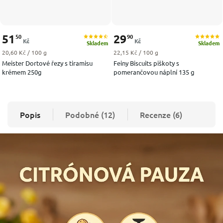
51
29
50
90
Kč
Kč
Skladem
Skladem
Měrná cena:
Měrná cena:
20,60 Kč / 100 g
22,15 Kč / 100 g
Meister Dortové řezy s tiramisu
Feiny Biscuits piškoty s
krémem 250g
pomerančovou náplní 135 g
Popis
Podobné (12)
Recenze (6)