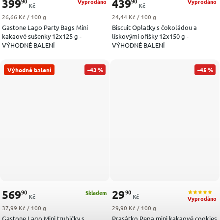
399
439
90
90
Vyprodáno
Vyprodáno
Kč
Kč
Měrná cena:
Měrná cena:
26,66 Kč / 100 g
24,44 Kč / 100 g
Gastone Lago Party Bags Mini
Biscuit Oplatky s čokoládou a
kakaové sušenky 12x125 g -
lískovými oříšky 12x150 g -
VÝHODNÉ BALENÍ
VÝHODNÉ BALENÍ
Výhodné balení
–43 %
–45 %
569
29
90
90
Skladem
Kč
Kč
Vyprodáno
Měrná cena:
Měrná cena:
37,99 Kč / 100 g
29,90 Kč / 100 g
Gastone Lago Mini trubičky s
Prasátko Pepa mini kakaové cookies