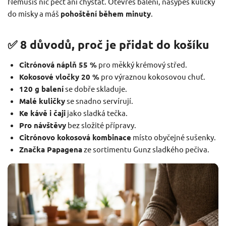
Nemusíš nic péct ani chystat. Otevřeš balení, nasypeš kuličky
do misky a máš
pohoštění během minuty
.
✅ 8 důvodů, proč je přidat do košíku
Citrónová náplň 55 %
pro měkký krémový střed.
Kokosové vločky 20 %
pro výraznou kokosovou chuť.
120 g balení
se dobře skladuje.
Malé kuličky
se snadno servírují.
Ke kávě i čaji
jako sladká tečka.
Pro návštěvy
bez složité přípravy.
Citrónovo kokosová kombinace
místo obyčejné sušenky.
Značka Papagena
ze sortimentu Gunz sladkého pečiva.