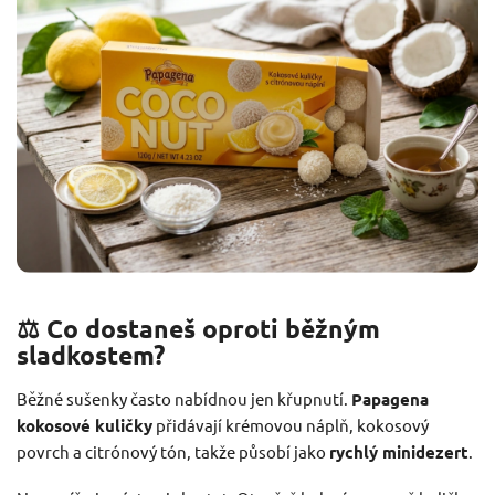
⚖️ Co dostaneš oproti běžným
sladkostem?
Běžné sušenky často nabídnou jen křupnutí.
Papagena
kokosové kuličky
přidávají krémovou náplň, kokosový
povrch a citrónový tón, takže působí jako
rychlý minidezert
.