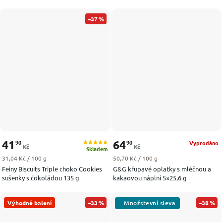
–37 %
41
64
90
90
Vyprodáno
Kč
Kč
Skladem
Měrná cena:
Měrná cena:
31,04 Kč / 100 g
50,70 Kč / 100 g
Feiny Biscuits Triple choko Cookies
G&G křupavé oplatky s mléčnou a
sušenky s čokoládou 135 g
kakaovou náplní 5×25,6 g
Výhodné balení
–33 %
–38 %