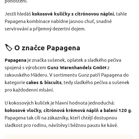
pohoštění.
Jestli hledáš
kokosové kuličky s citrónovou náplní
, tahle
Papagena kombinace nabídne jasnou chuť, snadné
servírování a příjemný dezertní dojem.
🏷️ O značce Papagena
Papagena
je značka sušenek, oplatek a sladkého pečiva
spojená s výrobcem
Gunz Warenhandels GmbH
z
rakouského Mäderu. V sortimentu Gunz patří Papagena do
kategorie
cakes & biscuits
, tedy sladkého pečiva a sušenek
pro každodenní mlsání.
U kokosových kuliček je hlavní hodnota jednoduchá:
kokosové vločky, citrónová krémová náplň a balení 120 g
.
Papagena tak cílí na zákazníky, kteří chtějí dostupnou
sladkost pro rodinu, návštěvy i běžnou pauzu ke kávě.