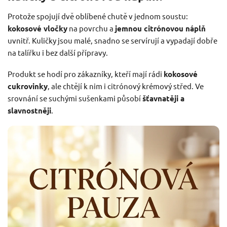
Protože spojují dvě oblíbené chutě v jednom soustu:
kokosové vločky
na povrchu a
jemnou citrónovou náplň
uvnitř. Kuličky jsou malé, snadno se servírují a vypadají dobře
na talířku i bez další přípravy.
Produkt se hodí pro zákazníky, kteří mají rádi
kokosové
cukrovinky
, ale chtějí k nim i citrónový krémový střed. Ve
srovnání se suchými sušenkami působí
šťavnatěji a
slavnostněji
.