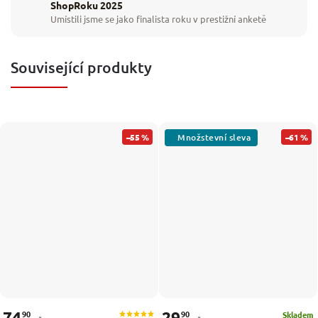
ShopRoku 2025
Umístili jsme se jako finalista roku v prestižní anketě
Související produkty
–55 %
–61 %
74
29
90
90
Skladem