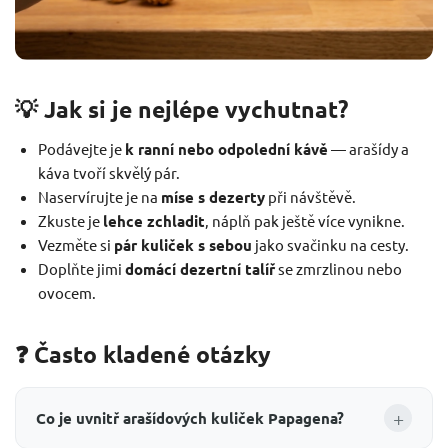
💡 Jak si je nejlépe vychutnat?
Podávejte je
k ranní nebo odpolední kávě
— arašídy a
káva tvoří skvělý pár.
Naservírujte je na
míse s dezerty
při návštěvě.
Zkuste je
lehce zchladit
, náplň pak ještě více vynikne.
Vezměte si
pár kuliček s sebou
jako svačinku na cesty.
Doplňte jimi
domácí dezertní talíř
se zmrzlinou nebo
ovocem.
❓ Často kladené otázky
+
Co je uvnitř arašídových kuliček Papagena?