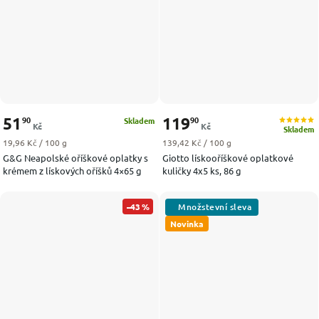
51
119
90
90
Skladem
Kč
Kč
Skladem
Měrná cena:
Měrná cena:
19,96 Kč / 100 g
139,42 Kč / 100 g
G&G Neapolské oříškové oplatky s
Giotto lískooříškové oplatkové
krémem z lískových oříšků 4×65 g
kuličky 4x5 ks, 86 g
–43 %
Novinka