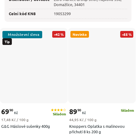
Domažlice, 34401
Celní kód KN8
19053299
–42 %
Novinka
–55 %
Tip
69
89
90
90
Skladem
Kč
Kč
Skladem
Měrná cena:
Měrná cena:
17,48 Kč / 100 g
44,95 Kč / 100 g
G&G Máslové sušenky 400g
Knoppers Oplatka s malinovou
příchutí 8 ks 200 g