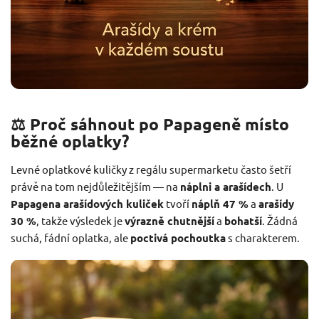
⚖️ Proč sáhnout po Papageně místo
běžné oplatky?
Levné oplatkové kuličky z regálu supermarketu často šetří
právě na tom nejdůležitějším — na
náplni a arašídech
. U
Papagena arašídových kuliček
tvoří
náplň 47 %
a
arašídy
30 %
, takže výsledek je
výrazně chutnější
a
bohatší
. Žádná
suchá, fádní oplatka, ale
poctivá pochoutka
s charakterem.