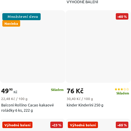
VÝHODNÉ BALENÍ
–60 %
Novinka
49
76 Kč
90
Skladem
Kč
Skladem
Měrná cena:
Měrná cena:
22,48 Kč / 100 g
30,40 Kč / 100 g
Balconi Rollino Cacao kakaové
kinder Kinderini 250 g
roládky 6 ks, 222 g
Výhodné balení
–23 %
Výhodné balení
–55 %