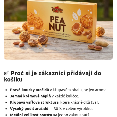
✅ Proč si je zákazníci přidávají do
košíku
Pravé kousky arašídů
v křupavém obalu, ne jen aroma.
Jemná krémová náplň
v každé kuličce.
Křupavá vaflová struktura
, která krásně drží tvar.
Vysoký podíl arašídů
— 30 % v celém výrobku.
Ideální velikost sousta
na jedno zakousnutí.