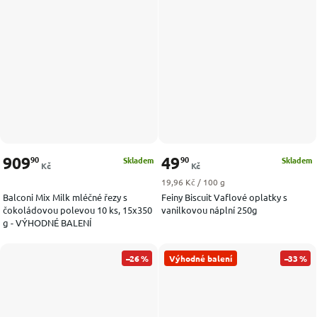
909
49
90
90
Skladem
Skladem
Kč
Kč
Měrná cena:
19,96 Kč / 100 g
Balconi Mix Milk mléčné řezy s
Feiny Biscuit Vaflové oplatky s
čokoládovou polevou 10 ks, 15x350
vanilkovou náplní 250g
g - VÝHODNÉ BALENÍ
–26 %
Výhodné balení
–33 %