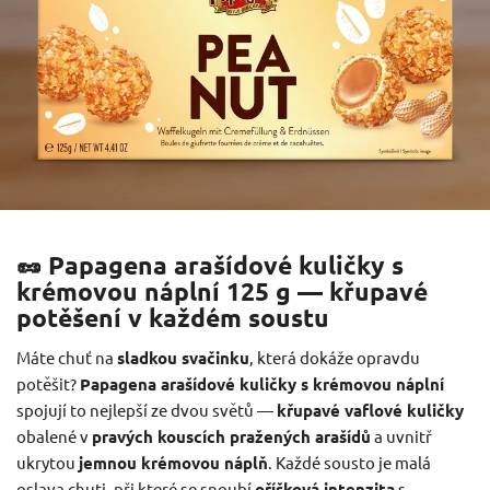
🥜 Papagena arašídové kuličky s
krémovou náplní 125 g — křupavé
potěšení v každém soustu
Máte chuť na
sladkou svačinku
, která dokáže opravdu
potěšit?
Papagena arašídové kuličky s krémovou náplní
spojují to nejlepší ze dvou světů —
křupavé vaflové kuličky
obalené v
pravých kouscích pražených arašídů
a uvnitř
ukrytou
jemnou krémovou náplň
. Každé sousto je malá
oslava chuti, při které se snoubí
oříšková intenzita
s