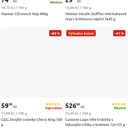
Kč
Kč
Skladem
Měrná cena:
Měrná cena:
18,73 Kč / 100 g
10,68 Kč / 100 g
Manner Citronové řezy 400g
Meister Moulin Stuffies mini kakaové
řezy s krémovou náplní 3x45 g
–50 %
Výhodné balení
–41 %
59
526
90
40
Kč
Kč
Vyprodáno
Skladem
Měrná cena:
Měrná cena:
11,98 Kč / 100 g
35,09 Kč / 100 g
G&G Dvojité sušenky Choco King 500
Gastone Lago Mini trubičky s
g
lískovými oříšky a krémem 12x125 g -