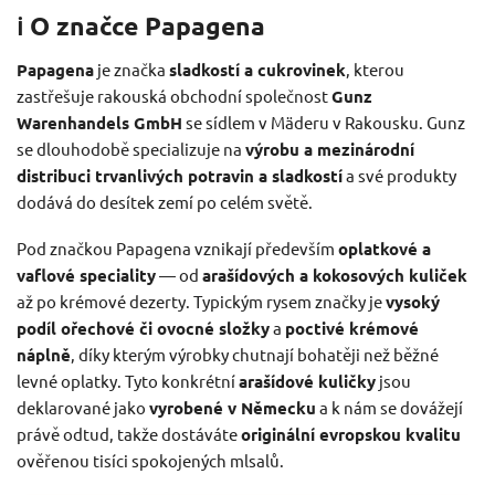
ℹ️ O značce Papagena
Papagena
je značka
sladkostí a cukrovinek
, kterou
zastřešuje rakouská obchodní společnost
Gunz
Warenhandels GmbH
se sídlem v Mäderu v Rakousku. Gunz
se dlouhodobě specializuje na
výrobu a mezinárodní
distribuci trvanlivých potravin a sladkostí
a své produkty
dodává do desítek zemí po celém světě.
Pod značkou Papagena vznikají především
oplatkové a
vaflové speciality
— od
arašídových a kokosových kuliček
až po krémové dezerty. Typickým rysem značky je
vysoký
podíl ořechové či ovocné složky
a
poctivé krémové
náplně
, díky kterým výrobky chutnají bohatěji než běžné
levné oplatky. Tyto konkrétní
arašídové kuličky
jsou
deklarované jako
vyrobené v Německu
a k nám se dovážejí
právě odtud, takže dostáváte
originální evropskou kvalitu
ověřenou tisíci spokojených mlsalů.