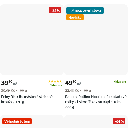
–35 %
Novinka
39
49
90
90
Skladem
Kč
Kč
Skladem
Měrná cena:
Měrná cena:
30,69 Kč / 100 g
22,48 Kč / 100 g
Feiny Biscuits máslové stříkané
Balconi Rollino Nocciola čokoládové
kroužky 130 g
rolky s lískooříškovou náplní 6 ks,
222 g
Výhodné balení
–24 %