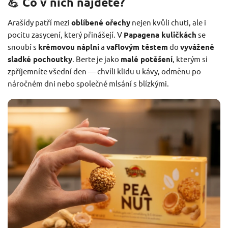
💪 Co v nich najdete?
Arašídy patří mezi
oblíbené ořechy
nejen kvůli chuti, ale i
pocitu zasycení, který přinášejí. V
Papagena kuličkách
se
snoubí s
krémovou náplní
a
vaflovým těstem
do
vyvážené
sladké pochoutky
. Berte je jako
malé potěšení
, kterým si
zpříjemníte všední den — chvíli klidu u kávy, odměnu po
náročném dni nebo společné mlsání s blízkými.