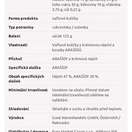
toho cukry 30 g; bílkoviny 10 g; vláknina
3,70 g; sůl 0,22 g.
Forma produktu
vaflové kuličky
Typ potraviny
cukrovinka / sušenka
Balení
sáček 125 g
Vlastnosti
Vaflové kuličky s krémovou náplní a
kousky ARAŠÍDŮ.
Příchuť
ARAŠÍDY a krémová náplň
Specifická složka
ARAŠÍDY
Obsah specifických
Náplň 47 %, ARAŠÍDY 30 %.
složek
Minimální trvanlivost
Uvedeno na obalu. Přesné datum
minimální trvanlivosti sdělíme na
vyžádání.
Skladování
Skladujte v suchu a chraňte před teplem.
Výrobce
Gunz Warenhandels GmbH, Österreich /
Rakousko
Distributor / dovozce
Euro Market Group s.r.o., Hájkova 356,