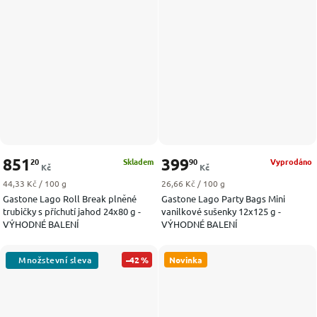
851
399
20
90
Skladem
Vyprodáno
Kč
Kč
Měrná cena:
Měrná cena:
44,33 Kč / 100 g
26,66 Kč / 100 g
Gastone Lago Roll Break plněné
Gastone Lago Party Bags Mini
trubičky s příchutí jahod 24x80 g -
vanilkové sušenky 12x125 g -
VÝHODNÉ BALENÍ
VÝHODNÉ BALENÍ
–42 %
Novinka