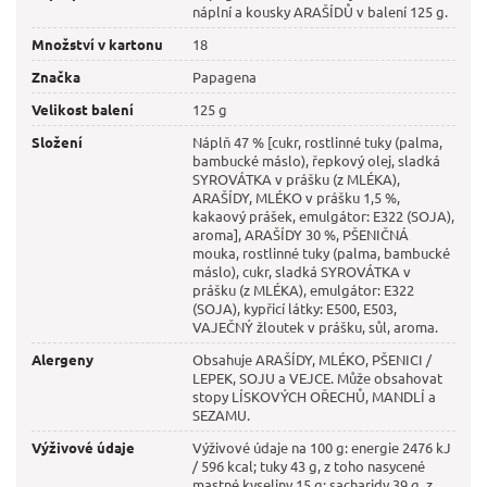
náplní a kousky ARAŠÍDŮ v balení 125 g.
Množství v kartonu
18
Značka
Papagena
Velikost balení
125 g
Složení
Náplň 47 % [cukr, rostlinné tuky (palma,
bambucké máslo), řepkový olej, sladká
SYROVÁTKA v prášku (z MLÉKA),
ARAŠÍDY, MLÉKO v prášku 1,5 %,
kakaový prášek, emulgátor: E322 (SOJA),
aroma], ARAŠÍDY 30 %, PŠENIČNÁ
mouka, rostlinné tuky (palma, bambucké
máslo), cukr, sladká SYROVÁTKA v
prášku (z MLÉKA), emulgátor: E322
(SOJA), kypřicí látky: E500, E503,
VAJEČNÝ žloutek v prášku, sůl, aroma.
Alergeny
Obsahuje ARAŠÍDY, MLÉKO, PŠENICI /
LEPEK, SOJU a VEJCE. Může obsahovat
stopy LÍSKOVÝCH OŘECHŮ, MANDLÍ a
SEZAMU.
Výživové údaje
Výživové údaje na 100 g: energie 2476 kJ
/ 596 kcal; tuky 43 g, z toho nasycené
mastné kyseliny 15 g; sacharidy 39 g, z