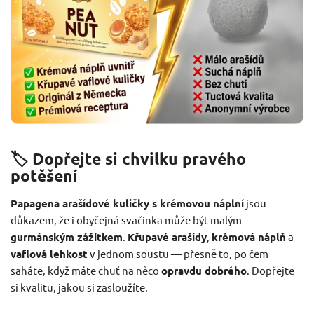
🏷️ Dopřejte si chvilku pravého
potěšení
Papagena arašídové kuličky s krémovou náplní
jsou
důkazem, že i obyčejná svačinka může být malým
gurmánským zážitkem
.
Křupavé arašídy
,
krémová náplň
a
vaflová lehkost
v jednom soustu — přesně to, po čem
saháte, když máte chuť na něco
opravdu dobrého
. Dopřejte
si kvalitu, jakou si zasloužíte.