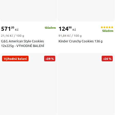
571
124
20
90
Skladem
Kč
Kč
Skladem
Měrná cena:
Měrná cena:
21,16 Kč / 100 g
91,84 Kč / 100 g
G&G American Style Cookies
Kinder Crunchy Cookies 136 g
12x225g - VÝHODNÉ BALENÍ
Výhodné balení
–39 %
–26 %