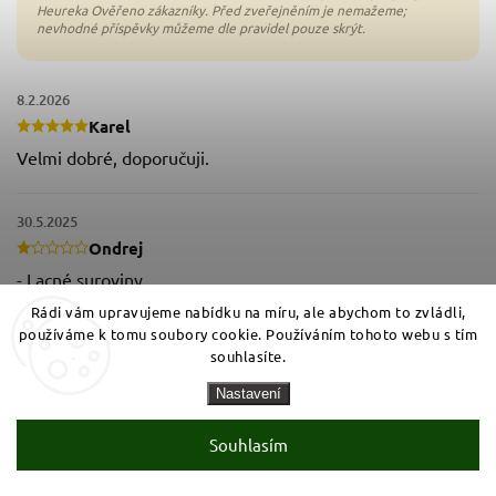
8.2.2026
Karel
Velmi dobré, doporučuji.
30.5.2025
Ondrej
- Lacné suroviny
Rádi vám upravujeme nabídku na míru, ale abychom to zvládli,
používáme k tomu soubory cookie. Používáním tohoto webu s tím
27.12.2023
souhlasíte.
Jitka
Nastavení
OK
Souhlasím
22.4.2020
Martina