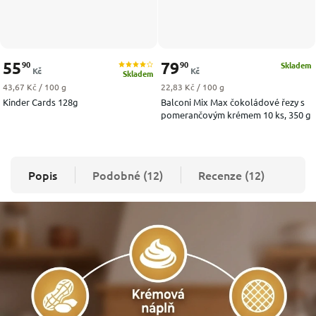
55
79
90
90
Skladem
Kč
Kč
Skladem
Měrná cena:
Měrná cena:
43,67 Kč / 100 g
22,83 Kč / 100 g
Kinder Cards 128g
Balconi Mix Max čokoládové řezy s
pomerančovým krémem 10 ks, 350 g
Popis
Podobné (12)
Recenze (12)