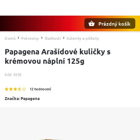
Prázdný košík
Hledat
Domů
Potraviny
Sladkosti
Sušenky a piškoty
/
/
/
Papagena Arašídové kuličky s
krémovou náplní 125g
Kód:
4336
12 hodnocení
Značka:
Papagena