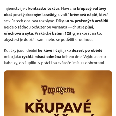
Tajemství je v
kontrastu textur
. Navrchu
křupavý vaflový
obal
posetý
drcenými arašídy
, uvnitř
krémová náplň
, která
se v ústech doslova rozplyne. Díky
30 % pražených arašídů
nejde o žádnou ochuzenou variantu — chuť je
plná,
ořechová a sytá
. Praktické
balení 125 g
je akorát na to,
abyste si je dopřáli sami nebo se podělili s rodinou.
Kuličky jsou ideální
ke kávě i čaji
, jako
dezert po obědě
nebo jako
rychlá mlsná odměna
během dne. Vejdou se do
kabelky, do šuplíku v práci i na sváteční mísu s dobrotami.