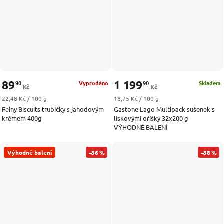
89
1 199
90
90
Vyprodáno
Skladem
Kč
Kč
Měrná cena:
Měrná cena:
22,48 Kč / 100 g
18,75 Kč / 100 g
Feiny Biscuits trubičky s jahodovým
Gastone Lago Multipack sušenek s
krémem 400g
lískovými oříšky 32x200 g -
VÝHODNÉ BALENÍ
Výhodné balení
–36 %
–38 %