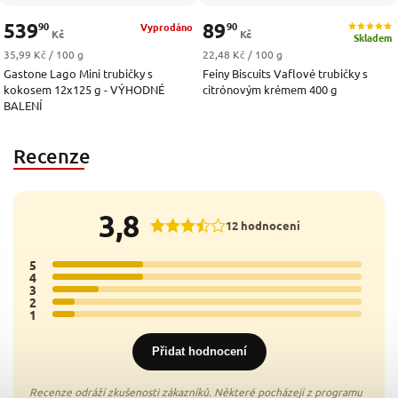
539
89
90
90
Vyprodáno
Kč
Kč
Skladem
Měrná cena:
Měrná cena:
35,99 Kč / 100 g
22,48 Kč / 100 g
Gastone Lago Mini trubičky s
Feiny Biscuits Vaflové trubičky s
kokosem 12x125 g - VÝHODNÉ
citrónovým krémem 400 g
BALENÍ
Recenze
3,8
12 hodnocení
5
4x
4
4x
3
2x
2
1x
1
1x
Přidat hodnocení