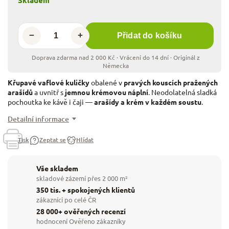
−
+
Přidat do košíku
Křupavé vaflové kuličky
obalené v
pravých kouscích pražených
arašídů
a uvnitř s
jemnou krémovou náplní
. Neodolatelná sladká
pochoutka ke kávě i čaji —
arašídy a krém v každém soustu
.
Detailní informace
Tisk
Zeptat se
Hlídat
Vše skladem
skladové zázemí přes 2 000 m²
350 tis. + spokojených klientů
zákazníci po celé ČR
28 000+ ověřených recenzí
hodnocení Ověřeno zákazníky