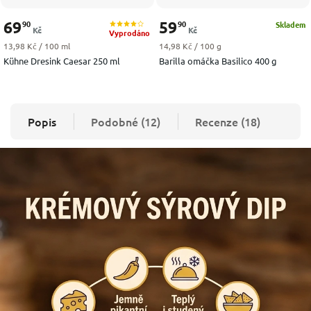
69
59
90
90
Skladem
Kč
Kč
Vyprodáno
Měrná cena:
Měrná cena:
13,98 Kč / 100 ml
14,98 Kč / 100 g
Kühne Dresink Caesar 250 ml
Barilla omáčka Basilico 400 g
Popis
Podobné (12)
Recenze (18)