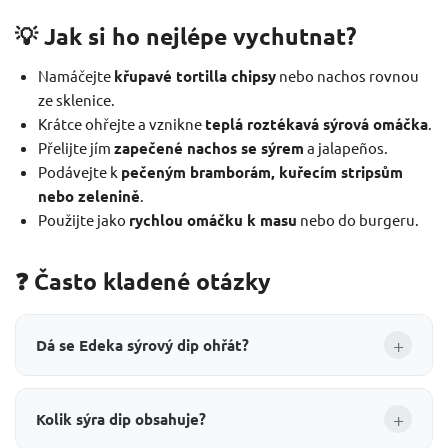
💡 Jak si ho nejlépe vychutnat?
Namáčejte
křupavé tortilla chipsy
nebo nachos rovnou
ze sklenice.
Krátce ohřejte a vznikne
teplá roztékavá sýrová omáčka
.
Přelijte jím
zapečené nachos se sýrem
a jalapeños.
Podávejte k
pečeným bramborám, kuřecím stripsům
nebo zelenině
.
Použijte jako
rychlou omáčku k masu
nebo do burgeru.
❓ Často kladené otázky
+
Dá se Edeka sýrový dip ohřát?
+
Kolik sýra dip obsahuje?