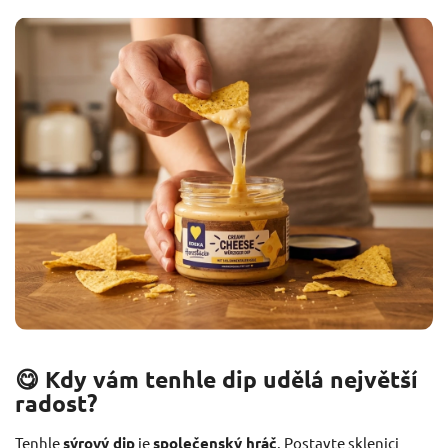
😋 Kdy vám tenhle dip udělá největší
radost?
Tenhle
sýrový dip
je
společenský hráč
. Postavte sklenici