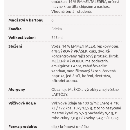
omáčka s 14 % EMMENTALEREM, určená
hlavně k tortilla chipsům a nachos.
Vhodná teplá i studená.
Množství v kartonu
6
Značka
Edeka
Velikost balení
245 ml
Složení
Voda, 14 % EMMENTALER, řepkový olej,
4 % SÝROVÝ PRÁŠEK, cukr, dvojitě
koncentrovaný rajčatový protlak, škrob,
MLÉČNÝ VÝROBEK, maltodextrin,
emulgátor: E472e, zahušťovadlo:
xanthan, modifikovaný škrob, červená
paprika, jedlá sůl, koření, dextróza,
přírodní aroma.
Alergeny
Obsahuje MLÉKO a výrobky z něj včetně
LAKTÓZY.
Výživové údaje
Výživové údaje na 100 g/ml: Energie 716
kJ / 172 kcal Tuky 12,5 g, z toho nasycené
mastné kyseliny 5,5 g Sacharidy 9,2 g, z
toho cukry 3,6 g Bílkoviny 5,4 g Sůl 1,8 g
Forma produktu
dip / krémová omáčka