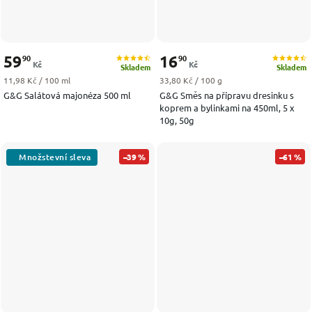
59
16
90
90
Kč
Kč
Skladem
Skladem
Měrná cena:
Měrná cena:
11,98 Kč / 100 ml
33,80 Kč / 100 g
G&G Salátová majonéza 500 ml
G&G Směs na přípravu dresinku s
koprem a bylinkami na 450ml, 5 x
10g, 50g
–39 %
–61 %