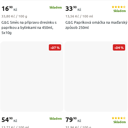
16
33
90
90
Skladem
Kč
Kč
Skladem
Měrná cena:
Měrná cena:
33,80 Kč / 100 g
13,56 Kč / 100 ml
G&G Směs na přípravu dresinku s
G&G Papriková omáčka na maďarský
paprikou a bylinkami na 450ml,
způsob 250ml
5x10g
–37 %
–34 %
54
79
90
90
Skladem
Kč
Kč
Skladem
Měrná cena:
Měrná cena:
13,72 Kč / 100 ml
31,96 Kč / 100 g