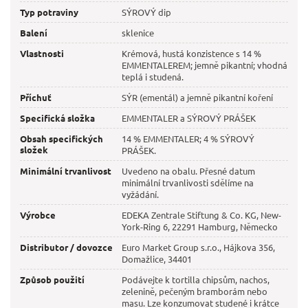
Typ potraviny
SÝROVÝ dip
Balení
sklenice
Vlastnosti
Krémová, hustá konzistence s 14 %
EMMENTALEREM; jemně pikantní; vhodná
teplá i studená.
Příchuť
SÝR (ementál) a jemně pikantní koření
Specifická složka
EMMENTALER a SÝROVÝ PRÁŠEK
Obsah specifických
14 % EMMENTALER; 4 % SÝROVÝ
složek
PRÁŠEK.
Minimální trvanlivost
Uvedeno na obalu. Přesné datum
minimální trvanlivosti sdělíme na
vyžádání.
Výrobce
EDEKA Zentrale Stiftung & Co. KG, New-
York-Ring 6, 22291 Hamburg, Německo
Distributor / dovozce
Euro Market Group s.r.o., Hájkova 356,
Domažlice, 34401
Způsob použití
Podávejte k tortilla chipsům, nachos,
zelenině, pečeným bramborám nebo
masu. Lze konzumovat studené i krátce