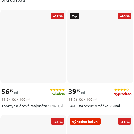
příchutí 300 g
–57 %
Tip
–48 %
56
39
20
90
Kč
Kč
Skladem
Vyprodáno
Měrná cena:
Měrná cena:
11,24 Kč / 100 ml
15,96 Kč / 100 ml
Thomy Salátová majonéza 50% 0,5l
G&G Barbecue omáčka 250ml
–27 %
Výhodné balení
–38 %