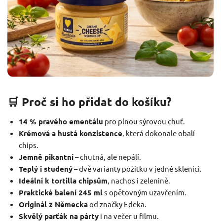
🛒 Proč si ho přidat do košíku?
14 % pravého ementálu
pro plnou sýrovou chuť.
Krémová a hustá konzistence
, která dokonale obalí
chips.
Jemně pikantní
– chutná, ale nepálí.
Teplý i studený
– dvě varianty požitku v jedné sklenici.
Ideální k tortilla chipsům
, nachos i zelenině.
Praktické balení 245 ml
s opětovným uzavřením.
Originál z Německa
od značky Edeka.
Skvělý parťák na párty
i na večer u filmu.