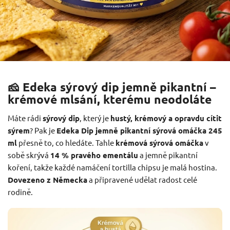
🧀 Edeka sýrový dip jemně pikantní –
krémové mlsání, kterému neodoláte
Máte rádi
sýrový dip
, který je
hustý, krémový a opravdu cítit
sýrem
? Pak je
Edeka Dip jemně pikantní sýrová omáčka 245
ml
přesně to, co hledáte. Tahle
krémová sýrová omáčka
v
sobě skrývá
14 % pravého ementálu
a jemně pikantní
koření, takže každé namáčení tortilla chipsu je malá hostina.
Dovezeno z Německa
a připravené udělat radost celé
rodině.