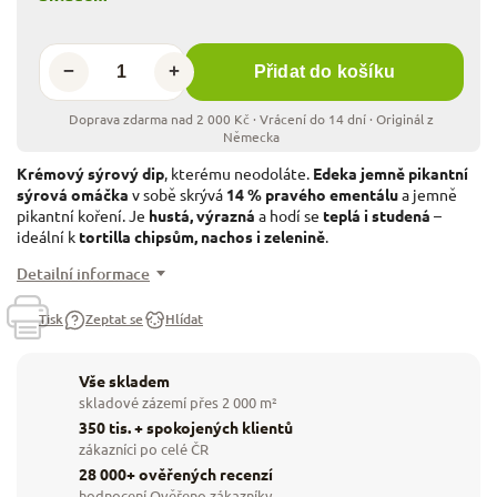
−
+
Přidat do košíku
Krémový sýrový dip
, kterému neodoláte.
Edeka jemně pikantní
sýrová omáčka
v sobě skrývá
14 % pravého ementálu
a jemně
pikantní koření. Je
hustá, výrazná
a hodí se
teplá i studená
–
ideální k
tortilla chipsům, nachos i zelenině
.
Detailní informace
Tisk
Zeptat se
Hlídat
Vše skladem
skladové zázemí přes 2 000 m²
350 tis. + spokojených klientů
zákazníci po celé ČR
28 000+ ověřených recenzí
hodnocení Ověřeno zákazníky