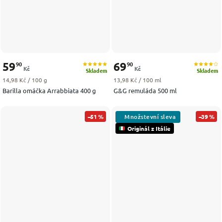
59
69
90
90
Kč
Kč
Skladem
Skladem
Měrná cena:
Měrná cena:
14,98 Kč / 100 g
13,98 Kč / 100 ml
Barilla omáčka Arrabbiata 400 g
G&G remuláda 500 ml
–51 %
–39 %
Originál z Itálie