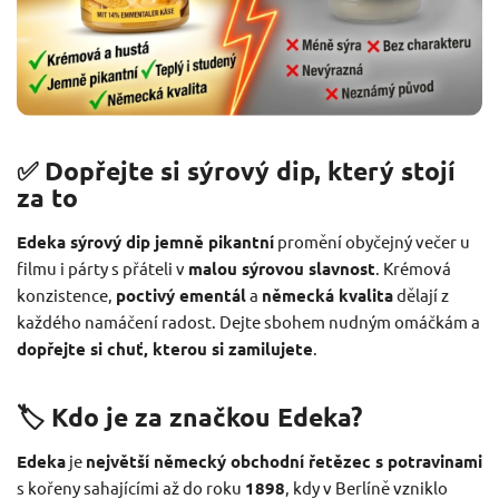
✅ Dopřejte si sýrový dip, který stojí
za to
Edeka sýrový dip jemně pikantní
promění obyčejný večer u
filmu i párty s přáteli v
malou sýrovou slavnost
. Krémová
konzistence,
poctivý ementál
a
německá kvalita
dělají z
každého namáčení radost. Dejte sbohem nudným omáčkám a
dopřejte si chuť, kterou si zamilujete
.
🏷️ Kdo je za značkou Edeka?
Edeka
je
největší německý obchodní řetězec s potravinami
s kořeny sahajícími až do roku
1898
, kdy v Berlíně vzniklo