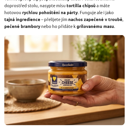
doprostřed stolu, nasypte mísu
tortilla chipsů
a máte
hotovou
rychlou pohoštění na párty
. Funguje ale i jako
tajná ingredience
– přelijete jím
nachos zapečené v troubě
,
pečené brambory
nebo ho přidáte k
grilovanému masu
.