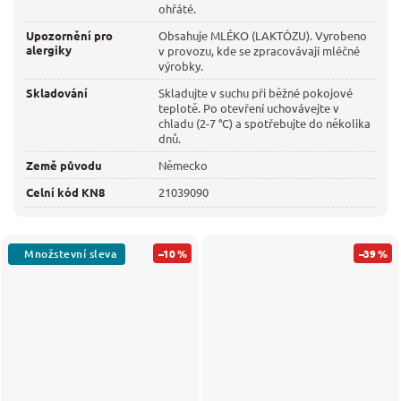
ohřáté.
Upozornění pro
Obsahuje MLÉKO (LAKTÓZU). Vyrobeno
alergiky
v provozu, kde se zpracovávají mléčné
výrobky.
Skladování
Skladujte v suchu při běžné pokojové
teplotě. Po otevření uchovávejte v
chladu (2-7 °C) a spotřebujte do několika
dnů.
Země původu
Německo
Celní kód KN8
21039090
–10 %
–39 %