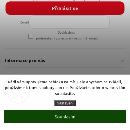
Přihlásit se
E-mail
Souhlasím s
podmínkami zpracování osobních údajů
Informace pro vás
Doprava & platby
O firmě
Rádi vám upravujeme nabídku na míru, ale abychom to zvládli,
Obchodní podmínky
používáme k tomu soubory cookie. Používáním tohoto webu s tím
O nás
souhlasíte.
Instagram
Nejčastější dotazy
Nastavení
Kamenná prodejna
Reklamace a vrácení
Souhlasím
Kariéra v NěmeckýEshop.cz
Moje objednávka