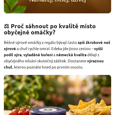
⚖️ Proč sáhnout po kvalitě místo
obyčejné omáčky?
Běžné sýrové omáčky z regálu bývají často
spíš škrobové než
sýrové
a chuť rychle omrzí. Edeka jde jinou cestou –
vyšší
podíl sýra
,
vyladěné koření
a
německá kvalita
dělají z
obyčejného mlsání skutečný zážitek. Dostanete
výraznou
chuť
, kterou poznáte hned po prvním soustu.