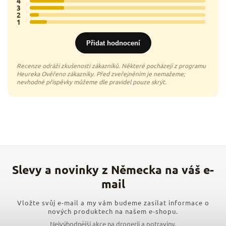
4
4x
3
4x
2
1x
1
2x
Přidat hodnocení
Vložte svůj e-mail a my vám budeme zasílat informace o
nových produktech na našem e-shopu.