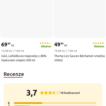
69
49
90
90
Kč
Kč
Skladem
Skladem
Měrná cena:
Měrná cena:
13,98 Kč / 100 ml
19,96 Kč / 100 ml
G&G Lahůdková majonéza s 80%
Thomy Les Sauces Béchamel omáčka
řepkovým olejem 500 ml
250ml
Recenze
3,7
18 hodnocení
5
7x