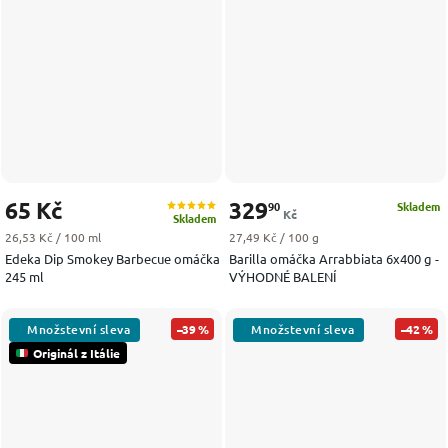
65 Kč
329
90
Skladem
Kč
Skladem
Měrná cena:
Měrná cena:
26,53 Kč / 100 ml
27,49 Kč / 100 g
Edeka Dip Smokey Barbecue omáčka
Barilla omáčka Arrabbiata 6x400 g -
245 ml
VÝHODNÉ BALENÍ
–39 %
–42 %
Originál z Itálie