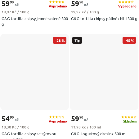
59
59
90
90
Kč
Kč
Vyprodáno
Vyprodáno
Měrná cena:
Měrná cena:
19,97 Kč / 100 g
19,97 Kč / 100 g
G&G tortilla chipsy jemně solené 300
G&G tortilla chipsy pálivé chilli 300 g
g
–28 %
Tip
–45 %
54
59
90
90
Kč
Kč
Vyprodáno
Skladem
Měrná cena:
Měrná cena:
18,30 Kč / 100 g
11,98 Kč / 100 ml
G&G tortilla chipsy se sýrovou
G&G Jogurtový dresink 500 ml