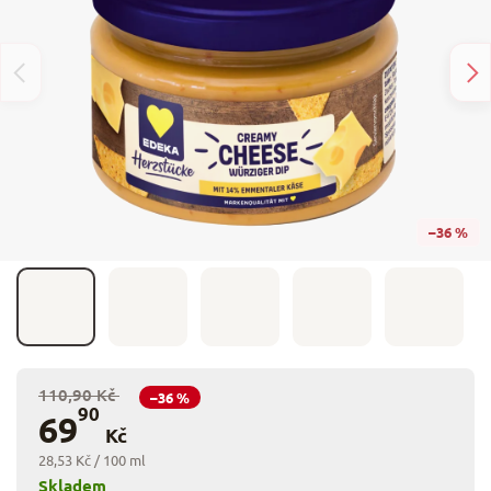
–36 %
110,90 Kč
–36 %
90
69
Kč
28,53 Kč / 100 ml
Skladem