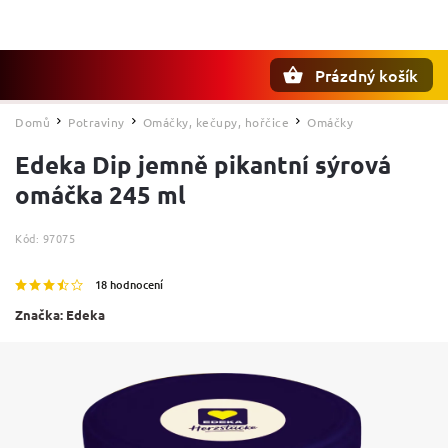
Prázdný košík
Hledat
Domů
Potraviny
Omáčky, kečupy, hořčice
Omáčky
/
/
/
Edeka Dip jemně pikantní sýrová
omáčka 245 ml
Kód:
97075
18 hodnocení
Značka:
Edeka