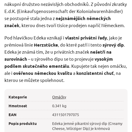
nákupní družstvo nezávislých obchodníků. Z původní zkratky
E.d.K. (Einkaufsgenossenschaft der Kolonialwarenhändler)
se postupně stala jedna z
nejznámějších německých
značek
, kterou dnes tvoří tisíce prodejen napříč Německem.
Pod hlavičkou Edeka vznikají i
vlastní privátní řady
, jako je
prémiová linie
Herzstücke
, do které patří i tento
sýrový dip
.
Edeka je známá tím, že u privátních značek
nešetří na
surovinách
– u sýrového dipu se to projevuje
vysokým
podílem skutečného ementálu
. Kupujete tak nejen omáčku,
ale i
ověřenou německou kvalitu
a
konzistentní chuť
, na
kterou se můžete spolehnout.
Kategorie
Omáčky
Hmotnost
0.341 kg
EAN
4311501797075
Popis produktu
Edeka jemně pikantní sýrový dip (Creamy
Cheese, Würziger Dip) je krémová