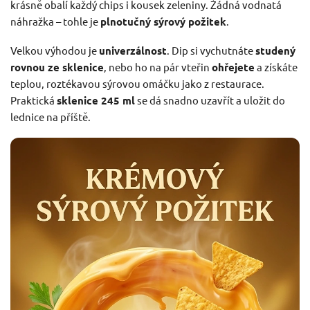
krásně obalí každý chips i kousek zeleniny. Žádná vodnatá
náhražka – tohle je
plnotučný sýrový požitek
.
Velkou výhodou je
univerzálnost
. Dip si vychutnáte
studený
rovnou ze sklenice
, nebo ho na pár vteřin
ohřejete
a získáte
teplou, roztékavou sýrovou omáčku jako z restaurace.
Praktická
sklenice 245 ml
se dá snadno uzavřít a uložit do
lednice na příště.