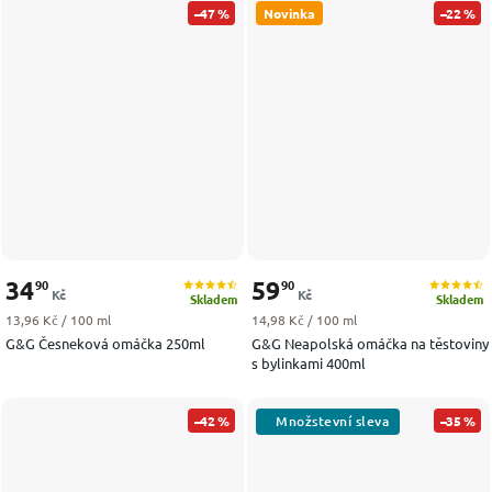
–47 %
Novinka
–22 %
34
59
90
90
Kč
Kč
Skladem
Skladem
Měrná cena:
Měrná cena:
13,96 Kč / 100 ml
14,98 Kč / 100 ml
G&G Česneková omáčka 250ml
G&G Neapolská omáčka na těstoviny
s bylinkami 400ml
–42 %
–35 %