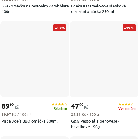
G&G omáčka na těstoviny Arrabbiata
Edeka Karamelovo-sušenková
400ml
dezertní omáčka 250 ml
–33 %
–19 %
89
47
90
90
Kč
Kč
Skladem
Vyprodáno
Měrná cena:
Měrná cena:
29,97 Kč / 100 ml
25,21 Kč / 100 g
Papa Joe's BBQ omáčka 300ml
G&G Pesto alla genovese -
bazalkové 190g