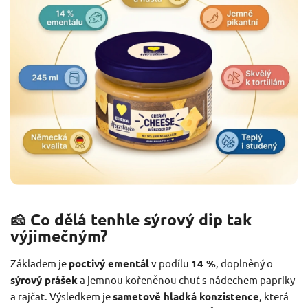
🧀 Co dělá tenhle sýrový dip tak
výjimečným?
Základem je
poctivý ementál
v podílu
14 %
, doplněný o
sýrový prášek
a jemnou kořeněnou chuť s nádechem papriky
a rajčat. Výsledkem je
sametově hladká konzistence
, která