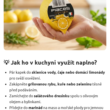
💡 Jak ho v kuchyni využít naplno?
Pár kapek do
sklenice vody, čaje nebo domácí limonády
pro svěží osvěžení.
Zakápněte
grilovanou rybu, kuře nebo zeleninu
těsně
před podáváním.
Zamíchejte do
salátového dresinku
spolu s olivovým
olejem a bylinkami.
Přidejte do
marinád
na maso a mořské plody pro jemnou