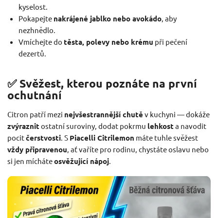
kyselost.
Pokapejte
nakrájené jablko nebo avokádo
, aby
nezhnědlo.
Vmíchejte do
těsta, polevy nebo krému
při pečení
dezertů.
✅ Svěžest, kterou poznáte na první
ochutnání
Citron patří mezi
nejvšestrannější chutě
v kuchyni — dokáže
zvýraznit
ostatní suroviny, dodat pokrmu
lehkost
a navodit
pocit
čerstvosti
. S
Piacelli Citrilemon
máte tuhle svěžest
vždy připravenou
, ať vaříte pro rodinu, chystáte oslavu nebo
si jen mícháte
osvěžující nápoj
.