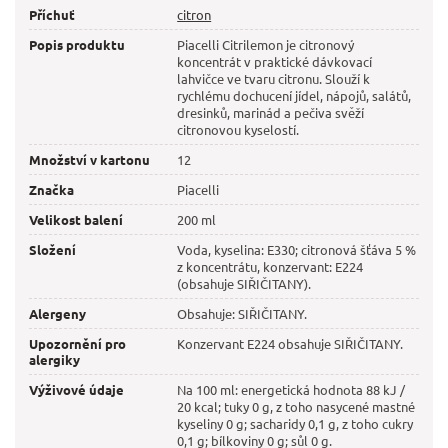
Příchuť
citron
Popis produktu
Piacelli Citrilemon je citronový
koncentrát v praktické dávkovací
lahvičce ve tvaru citronu. Slouží k
rychlému dochucení jídel, nápojů, salátů,
dresinků, marinád a pečiva svěží
citronovou kyselostí.
Množství v kartonu
12
Značka
Piacelli
Velikost balení
200 ml
Složení
Voda, kyselina: E330; citronová šťáva 5 %
z koncentrátu, konzervant: E224
(obsahuje SIŘIČITANY).
Alergeny
Obsahuje: SIŘIČITANY.
Upozornění pro
Konzervant E224 obsahuje SIŘIČITANY.
alergiky
Výživové údaje
Na 100 ml: energetická hodnota 88 kJ /
20 kcal; tuky 0 g, z toho nasycené mastné
kyseliny 0 g; sacharidy 0,1 g, z toho cukry
0,1 g; bílkoviny 0 g; sůl 0 g.