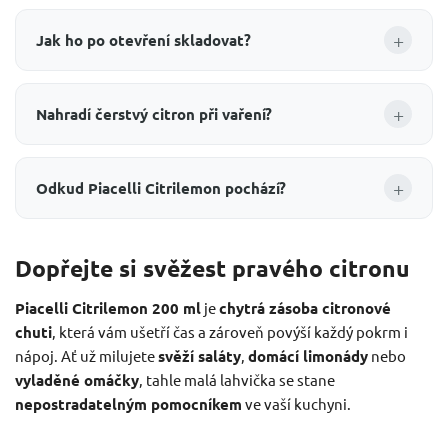
+
Jak ho po otevření skladovat?
+
Nahradí čerstvý citron při vaření?
+
Odkud Piacelli Citrilemon pochází?
Dopřejte si svěžest pravého citronu
Piacelli Citrilemon 200 ml
je
chytrá zásoba citronové
chuti
, která vám ušetří čas a zároveň povýší každý pokrm i
nápoj. Ať už milujete
svěží saláty
,
domácí limonády
nebo
vyladěné omáčky
, tahle malá lahvička se stane
nepostradatelným pomocníkem
ve vaší kuchyni.