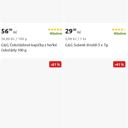
56
29
90
90
Kč
Kč
Skladem
Skladem
Měrná cena:
Měrná cena:
56,90 Kč / 100 g
5,98 Kč / 1 ks
G&G Čokoládové kapičky z hořké
G&G Sušené droždí 5 x 7g
čokolády 100 g
–31 %
–41 %