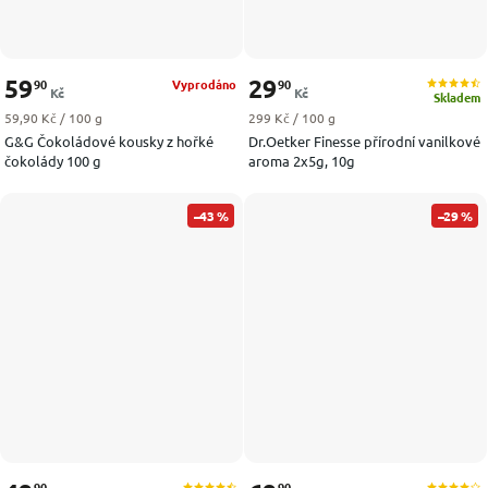
59
29
90
90
Vyprodáno
Kč
Kč
Skladem
Měrná cena:
Měrná cena:
59,90 Kč / 100 g
299 Kč / 100 g
G&G Čokoládové kousky z hořké
Dr.Oetker Finesse přírodní vanilkové
čokolády 100 g
aroma 2x5g, 10g
–43 %
–29 %
90
90