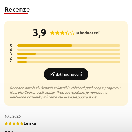
Recenze
3,9
10 hodnocení
5
6x
4
0x
3
2x
2
1x
1
1x
Přidat hodnocení
10.5.2026
Lenka
Ano