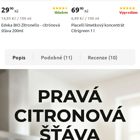
29
69
90
90
Kč
Kč
Skladem
Vyprodáno
Měrná cena:
Měrná cena:
14,95 Kč / 100 ml
6,99 Kč / 100 ml
Edeka BIO Zitronello - citrónová
Piacelli limetkový koncentrát
šťáva 200ml
Citrigreen 1 l
Popis
Podobné (11)
Recenze (10)