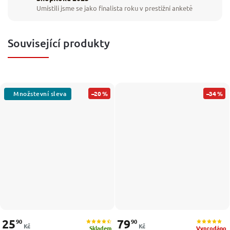
Umístili jsme se jako finalista roku v prestižní anketě
Související produkty
–20 %
–34 %
25
79
90
90
Kč
Kč
Skladem
Vyprodáno