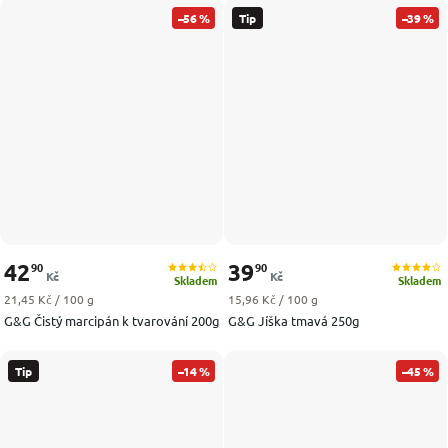
–56 %
Tip
–39 %
42
39
90
90
Kč
Kč
Skladem
Skladem
Měrná cena:
Měrná cena:
21,45 Kč / 100 g
15,96 Kč / 100 g
G&G Čistý marcipán k tvarování 200g
G&G Jíška tmavá 250g
Tip
–14 %
–45 %