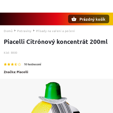
Prázdný košík
Hledat
Domů
Potraviny
Přísady na vaření a pečení
/
/
Piacelli Citrónový koncentrát 200ml
Kód:
8800
10 hodnocení
Značka:
Piacelli