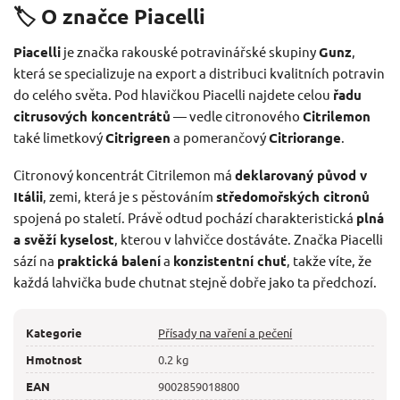
🏷️ O značce Piacelli
Piacelli
je značka rakouské potravinářské skupiny
Gunz
,
která se specializuje na export a distribuci kvalitních potravin
do celého světa. Pod hlavičkou Piacelli najdete celou
řadu
citrusových koncentrátů
— vedle citronového
Citrilemon
také limetkový
Citrigreen
a pomerančový
Citriorange
.
Citronový koncentrát Citrilemon má
deklarovaný původ v
Itálii
, zemi, která je s pěstováním
středomořských citronů
spojená po staletí. Právě odtud pochází charakteristická
plná
a svěží kyselost
, kterou v lahvičce dostáváte. Značka Piacelli
sází na
praktická balení
a
konzistentní chuť
, takže víte, že
každá lahvička bude chutnat stejně dobře jako ta předchozí.
Kategorie
Přísady na vaření a pečení
Hmotnost
0.2 kg
EAN
9002859018800