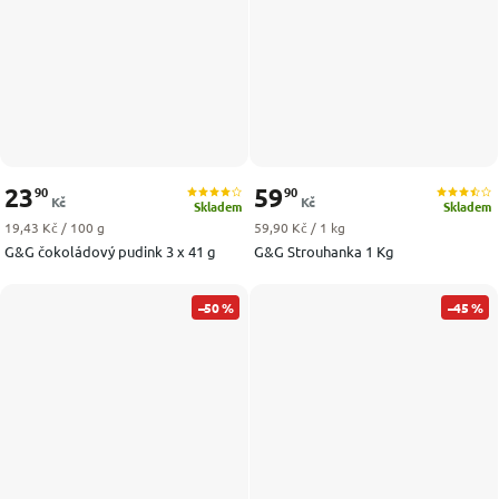
23
59
90
90
Kč
Kč
Skladem
Skladem
Měrná cena:
Měrná cena:
19,43 Kč / 100 g
59,90 Kč / 1 kg
G&G čokoládový pudink 3 x 41 g
G&G Strouhanka 1 Kg
–50 %
–45 %