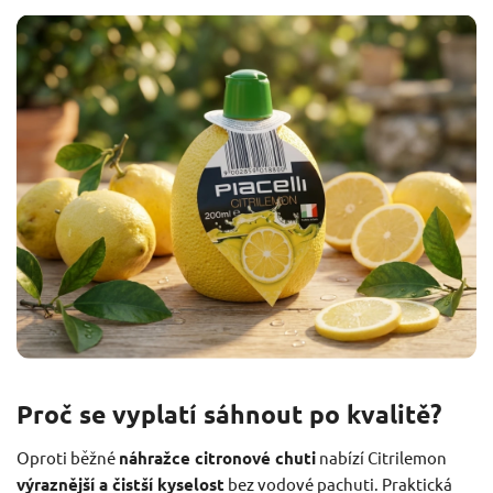
Proč se vyplatí sáhnout po kvalitě?
Oproti běžné
náhražce citronové chuti
nabízí Citrilemon
výraznější a čistší kyselost
bez vodové pachuti. Praktická