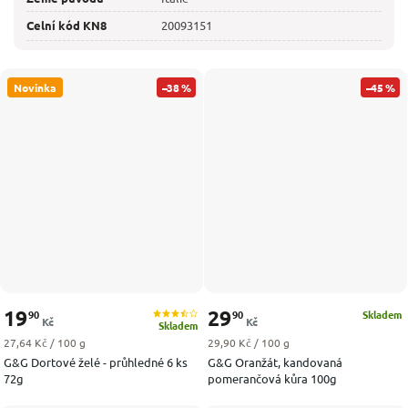
Celní kód KN8
20093151
Novinka
–38 %
–45 %
19
29
90
90
Skladem
Kč
Kč
Skladem
Měrná cena:
Měrná cena:
27,64 Kč / 100 g
29,90 Kč / 100 g
G&G Dortové želé - průhledné 6 ks
G&G Oranžát, kandovaná
72g
pomerančová kůra 100g