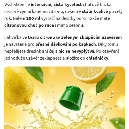
Výsledkem je
intenzivní, čistá kyselost
chuťově blízká
čerstvě vymačkanému citronu, ovšem v
stálé kvalitě
po celý
rok. Balení
200 ml
vystačí na desítky porcí, takže máte
citronovou chuť po ruce
i mimo sezónu.
Lahvička ve
tvaru citronu
se
zeleným sklápěcím uzávěrem
je navržená pro
přesné dávkování po kapkách
. Díky tomu
nepřelijete dresink ani čaj a
nic se nevyplýtvá
. Po otevření
jednoduše uzávěr zaklapnete a uložíte do
chladničky
.