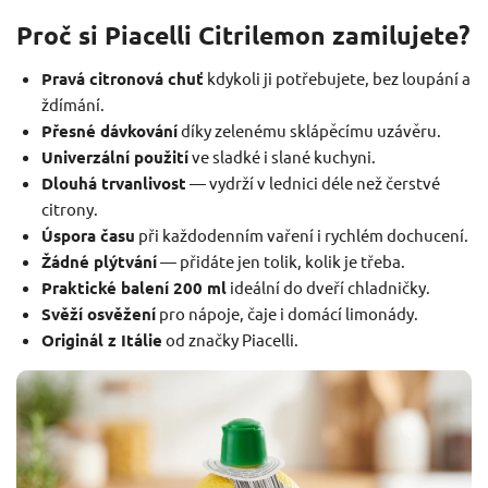
Proč si Piacelli Citrilemon zamilujete?
Pravá citronová chuť
kdykoli ji potřebujete, bez loupání a
ždímání.
Přesné dávkování
díky zelenému sklápěcímu uzávěru.
Univerzální použití
ve sladké i slané kuchyni.
Dlouhá trvanlivost
— vydrží v lednici déle než čerstvé
citrony.
Úspora času
při každodenním vaření i rychlém dochucení.
Žádné plýtvání
— přidáte jen tolik, kolik je třeba.
Praktické balení 200 ml
ideální do dveří chladničky.
Svěží osvěžení
pro nápoje, čaje i domácí limonády.
Originál z Itálie
od značky Piacelli.