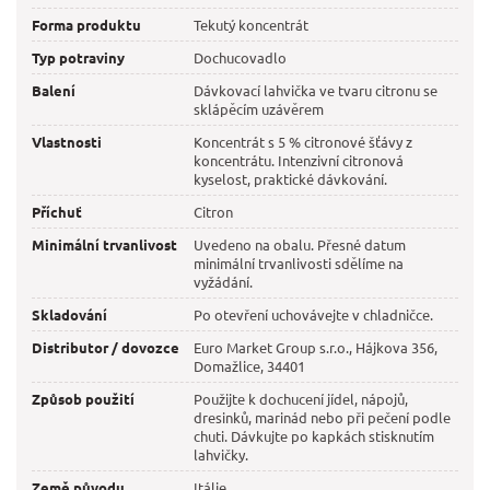
Forma produktu
Tekutý koncentrát
Typ potraviny
Dochucovadlo
Balení
Dávkovací lahvička ve tvaru citronu se
sklápěcím uzávěrem
Vlastnosti
Koncentrát s 5 % citronové šťávy z
koncentrátu. Intenzivní citronová
kyselost, praktické dávkování.
Příchuť
Citron
Minimální trvanlivost
Uvedeno na obalu. Přesné datum
minimální trvanlivosti sdělíme na
vyžádání.
Skladování
Po otevření uchovávejte v chladničce.
Distributor / dovozce
Euro Market Group s.r.o., Hájkova 356,
Domažlice, 34401
Způsob použití
Použijte k dochucení jídel, nápojů,
dresinků, marinád nebo při pečení podle
chuti. Dávkujte po kapkách stisknutím
lahvičky.
Země původu
Itálie