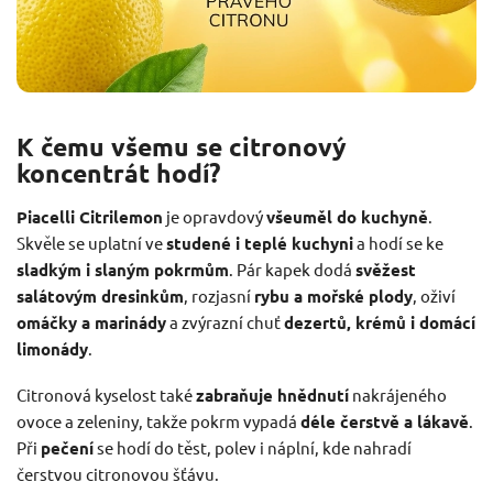
K čemu všemu se citronový
koncentrát hodí?
Piacelli Citrilemon
je opravdový
všeuměl do kuchyně
.
Skvěle se uplatní ve
studené i teplé kuchyni
a hodí se ke
sladkým i slaným pokrmům
. Pár kapek dodá
svěžest
salátovým dresinkům
, rozjasní
rybu a mořské plody
, oživí
omáčky a marinády
a zvýrazní chuť
dezertů, krémů i domácí
limonády
.
Citronová kyselost také
zabraňuje hnědnutí
nakrájeného
ovoce a zeleniny, takže pokrm vypadá
déle čerstvě a lákavě
.
Při
pečení
se hodí do těst, polev i náplní, kde nahradí
čerstvou citronovou šťávu.