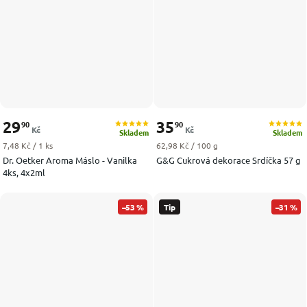
29
35
90
90
Kč
Kč
Skladem
Skladem
Měrná cena:
Měrná cena:
7,48 Kč / 1 ks
62,98 Kč / 100 g
Dr. Oetker Aroma Máslo - Vanilka
G&G Cukrová dekorace Srdíčka 57 g
4ks, 4x2ml
–53 %
Tip
–31 %