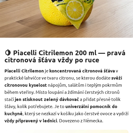
🍋 Piacelli Citrilemon 200 ml — pravá
citronová šťáva vždy po ruce
Piacelli Citrilemon
je
koncentrovaná citronová šťáva
v
praktické lahvičce ve tvaru citronu, se kterou dodáte
svěží
citronovou kyselost
nápojům, salátům i teplým pokrmům
během vteřiny. Místo loupání a ždímání čerstvých citronů
stačí
jen stisknout zelený dávkovač
a přidat přesně tolik
šťávy, kolik potřebujete. Je to
univerzální pomocník do
kuchyně
, který se nezkazí v košíku jako čerstvé ovoce a vydrží
vždy připravený v lednici
. Dovezeno z Německa.