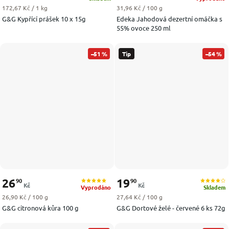
Měrná cena:
Měrná cena:
172,67 Kč / 1 kg
31,96 Kč / 100 g
G&G Kypřící prášek 10 x 15g
Edeka Jahodová dezertní omáčka s
55% ovoce 250 ml
–51 %
Tip
–54 %
26
19
90
90
Kč
Kč
Vyprodáno
Skladem
Měrná cena:
Měrná cena:
26,90 Kč / 100 g
27,64 Kč / 100 g
G&G citronová kůra 100 g
G&G Dortové želé - červené 6 ks 72g