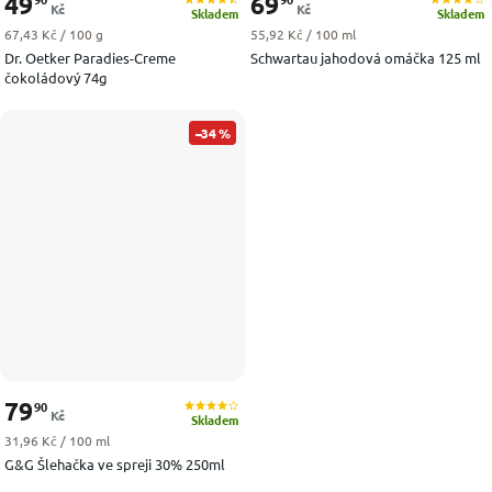
49
69
Kč
Kč
Skladem
Skladem
Měrná cena:
Měrná cena:
67,43 Kč / 100 g
55,92 Kč / 100 ml
Dr. Oetker Paradies-Creme
Schwartau jahodová omáčka 125 ml
čokoládový 74g
–34 %
79
90
Kč
Skladem
Měrná cena:
31,96 Kč / 100 ml
G&G Šlehačka ve spreji 30% 250ml