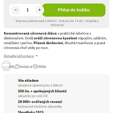
−
+
Přidat do košíku
Koncentrovaná citronová šťáva
v praktické lahvičce s
dávkovačem. Dodá
svěží citronovou kyselost
nápojům, salátům,
omáčkám i pečivu.
Přesné dávkování
, dlouhá trvanlivost a pravá
citronová chuť vždy po ruce.
Detailní informace
Tisk
Zeptat se
Hlídat
Vše skladem
skladové zázemí přes 2 000 m²
350 tis. + spokojených klientů
zákazníci po celé ČR
28 000+ ověřených recenzí
hodnocení Ověřeno zákazníky
ShopRoku 2025