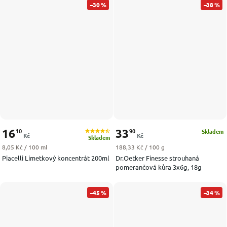
–30 %
–38 %
16
33
10
90
Skladem
Kč
Kč
Skladem
Měrná cena:
Měrná cena:
8,05 Kč / 100 ml
188,33 Kč / 100 g
Piacelli Limetkový koncentrát 200ml
Dr.Oetker Finesse strouhaná
pomerančová kůra 3x6g, 18g
–45 %
–34 %