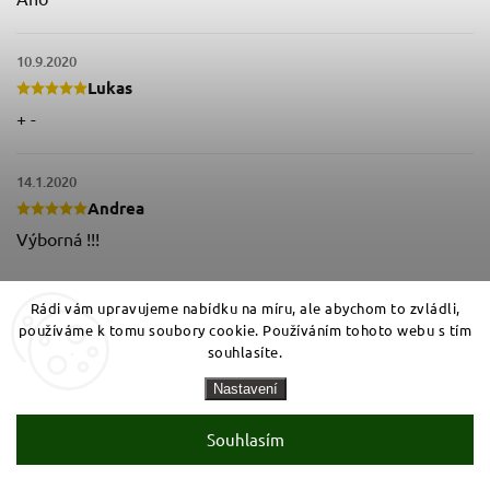
10.9.2020
Lukas
+ -
14.1.2020
Andrea
Výborná !!!
Rádi vám upravujeme nabídku na míru, ale abychom to zvládli,
používáme k tomu soubory cookie. Používáním tohoto webu s tím
souhlasíte.
Nastavení
Souhlasím
Vložte svůj e-mail a my vám budeme zasílat informace o