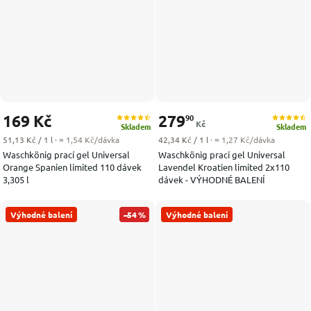
169 Kč
279
90
Kč
Skladem
Skladem
Měrná cena:
Měrná cena:
51,13 Kč / 1 l
· ≈ 1,54 Kč/dávka
42,34 Kč / 1 l
· ≈ 1,27 Kč/dávka
Waschkönig prací gel Universal
Waschkönig prací gel Universal
Orange Spanien limited 110 dávek
Lavendel Kroatien limited 2x110
3,305 l
dávek - VÝHODNÉ BALENÍ
Výhodné balení
–54 %
Výhodné balení