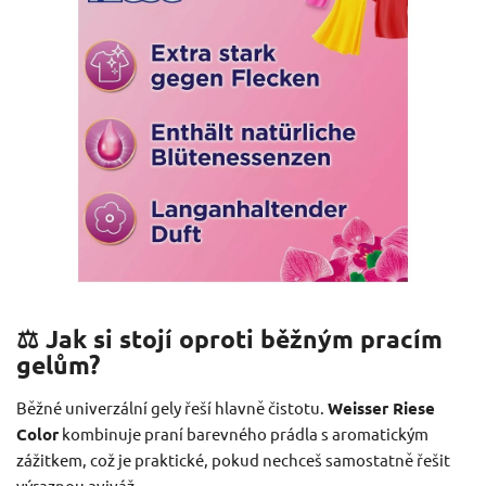
⚖️ Jak si stojí oproti běžným pracím
gelům?
Běžné univerzální gely řeší hlavně čistotu.
Weisser Riese
Color
kombinuje praní barevného prádla s aromatickým
zážitkem, což je praktické, pokud nechceš samostatně řešit
výraznou aviváž.