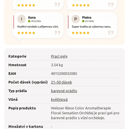
Kategorie
Prací gely
Hmotnost
3.54 kg
EAN
4015200032085
Počet dávek (vyprání)
21–50 dávek
Typ prádla
barevné prádlo
Vůně
květinová
Popis produktu
Weisser Riese Color Aromatherapie
Floral Sensation Orchidej je prací gel pro
barevné prádlo s vůní orchideje.
Množství v kartonu
-