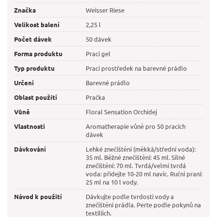
Značka
Weisser Riese
Velikost balení
2,25 l
Počet dávek
50 dávek
Forma produktu
Prací gel
Typ produktu
Prací prostředek na barevné prádlo
Určení
Barevné prádlo
Oblast použití
Pračka
Vůně
Floral Sensation Orchidej
Vlastnosti
Aromatherapie vůně pro 50 pracích
dávek
Dávkování
Lehké znečištění (měkká/střední voda):
35 ml. Běžné znečištění: 45 ml. Silné
znečištění: 70 ml. Tvrdá/velmi tvrdá
voda: přidejte 10-20 ml navíc. Ruční praní:
25 ml na 10 l vody.
Návod k použití
Dávkujte podle tvrdosti vody a
znečištění prádla. Perte podle pokynů na
textiliích.