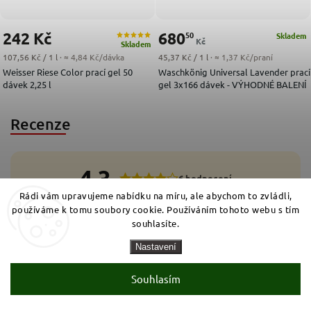
242 Kč
680
50
Skladem
Kč
Skladem
Měrná cena:
Měrná cena:
107,56 Kč / 1 l
· ≈ 4,84 Kč/dávka
45,37 Kč / 1 l
· ≈ 1,37 Kč/praní
Weisser Riese Color prací gel 50
Waschkönig Universal Lavender prací
dávek 2,25 l
gel 3x166 dávek - VÝHODNÉ BALENÍ
Recenze
4,3
6 hodnocení
Rádi vám upravujeme nabídku na míru, ale abychom to zvládli,
5
používáme k tomu soubory cookie. Používáním tohoto webu s tím
4x
4
souhlasíte.
1x
3
0x
2
1x
1
Nastavení
0x
Přidat hodnocení
Souhlasím