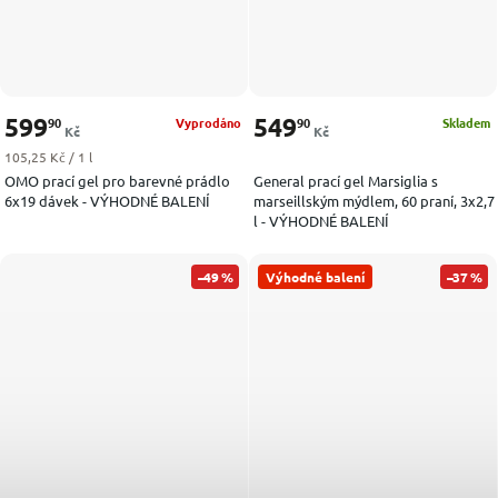
599
549
90
90
Vyprodáno
Skladem
Kč
Kč
Měrná cena:
105,25 Kč / 1 l
OMO prací gel pro barevné prádlo
General prací gel Marsiglia s
6x19 dávek - VÝHODNÉ BALENÍ
marseillským mýdlem, 60 praní, 3x2,7
l - VÝHODNÉ BALENÍ
–49 %
Výhodné balení
–37 %