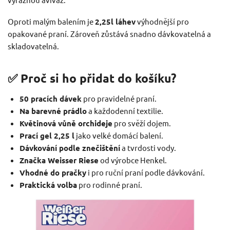
Oproti malým balením je
2,25l láhev
výhodnější pro
opakované praní. Zároveň zůstává snadno dávkovatelná a
skladovatelná.
✅ Proč si ho přidat do košíku?
50 pracích dávek
pro pravidelné praní.
Na barevné prádlo
a každodenní textilie.
Květinová vůně orchideje
pro svěží dojem.
Prací gel 2,25 l
jako velké domácí balení.
Dávkování podle znečištění
a tvrdosti vody.
Značka Weisser Riese
od výrobce Henkel.
Vhodné do pračky
i pro ruční praní podle dávkování.
Praktická volba
pro rodinné praní.