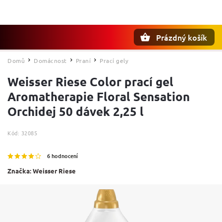
Prázdný košík
Hledat
Domů
Domácnost
Praní
Prací gely
/
/
/
Weisser Riese Color prací gel
Aromatherapie Floral Sensation
Orchidej 50 dávek 2,25 l
Kód:
32085
6 hodnocení
Značka:
Weisser Riese