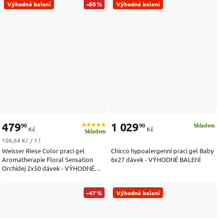
Výhodné balení
–50 %
Výhodné balení
479
1 029
90
90
Skladem
Kč
Kč
Skladem
Měrná cena:
106,64 Kč / 1 l
Weisser Riese Color prací gel
Chicco hypoalergenní prací gel Baby
Aromatherapie Floral Sensation
6x27 dávek - VÝHODNÉ BALENÍ
Orchidej 2x50 dávek - VÝHODNÉ
BALENÍ
–47 %
Výhodné balení