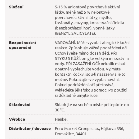
Složení
5-15 % aniontové povrchově aktivní
látky, méně než 5 % neiontové
povrchově aktivní látky, mýdlo,
fosfonáty, enzymy, konzervační činidla
(benzisothiazolinon), vonné látky
(BENZYL SALICYLATE).
Bezpečnostní
VAROVÁNÍ. Může vyvolat alergické kožní
upozornění
reakce. Způsobuje vážné podráždění očí.
Uchovávejte mimo dosah dětí. PŘI
STYKU S KŮŽÍ: omyjte velkým množstvím
vody. PŘI ZASAŽENÍ OČÍ: několik minut
opatrně vyplachujte vodou. Vyjměte
kontaktní čočky, jsou-li nasazeny a je to
možné. Pokračujte ve vyplachování.
Pokud podráždění očí přetrvává,
vyhledejte lékařskou pomoc. Po použití
si důkladně umyjte ruce.
Skladování
Skladujte na suchém místě při teplotě do
30 °C.
Výrobce
Henkel
Distributor / dovozce
Euro Market Group s.r.o., Hájkova 356,
Domažlice, 34401