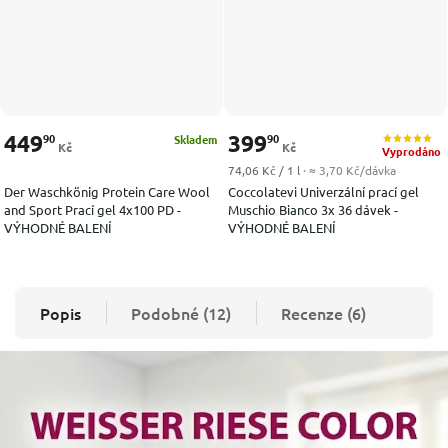
449
399
90
90
Skladem
Kč
Kč
Vyprodáno
Měrná cena:
74,06 Kč / 1 l
· ≈ 3,70 Kč/dávka
Der Waschkönig Protein Care Wool
Coccolatevi Univerzální prací gel
and Sport Prací gel 4x100 PD -
Muschio Bianco 3x 36 dávek -
VÝHODNÉ BALENÍ
VÝHODNÉ BALENÍ
Popis
Podobné (12)
Recenze (6)