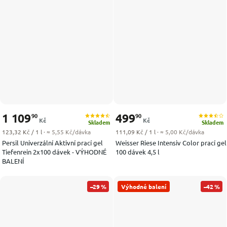
1 109
499
90
90
Kč
Kč
Skladem
Skladem
Měrná cena:
Měrná cena:
123,32 Kč / 1 l
· ≈ 5,55 Kč/dávka
111,09 Kč / 1 l
· ≈ 5,00 Kč/dávka
Persil Univerzální Aktivní prací gel
Weisser Riese Intensiv Color prací gel
Tiefenrein 2x100 dávek - VÝHODNÉ
100 dávek 4,5 l
BALENÍ
–29 %
Výhodné balení
–42 %