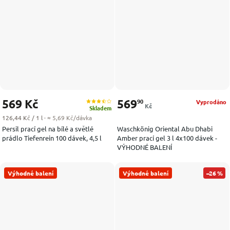
569 Kč
569
90
Vyprodáno
Kč
Skladem
Měrná cena:
126,44 Kč / 1 l
· ≈ 5,69 Kč/dávka
Persil prací gel na bílé a světlé
Waschkönig Oriental Abu Dhabi
prádlo Tiefenrein 100 dávek, 4,5 l
Amber prací gel 3 l 4x100 dávek -
VÝHODNÉ BALENÍ
Výhodné balení
Výhodné balení
–26 %