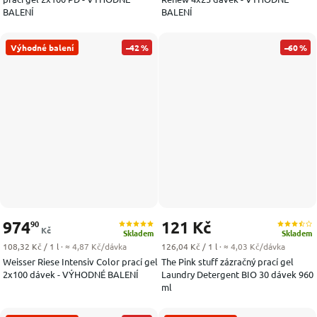
BALENÍ
BALENÍ
Výhodné balení
–42 %
–60 %
974
121 Kč
90
Kč
Skladem
Skladem
Měrná cena:
Měrná cena:
108,32 Kč / 1 l
· ≈ 4,87 Kč/dávka
126,04 Kč / 1 l
· ≈ 4,03 Kč/dávka
Weisser Riese Intensiv Color prací gel
The Pink stuff zázračný prací gel
2x100 dávek - VÝHODNÉ BALENÍ
Laundry Detergent BIO 30 dávek 960
ml