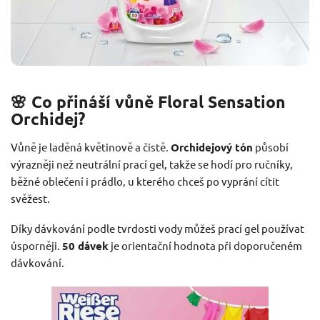
🌸 Co přináší vůně Floral Sensation
Orchidej?
Vůně je laděná květinově a čistě.
Orchidejový tón
působí
výrazněji než neutrální prací gel, takže se hodí pro ručníky,
běžné oblečení i prádlo, u kterého chceš po vyprání cítit
svěžest.
Díky dávkování podle tvrdosti vody můžeš prací gel používat
úsporněji.
50 dávek
je orientační hodnota při doporučeném
dávkování.