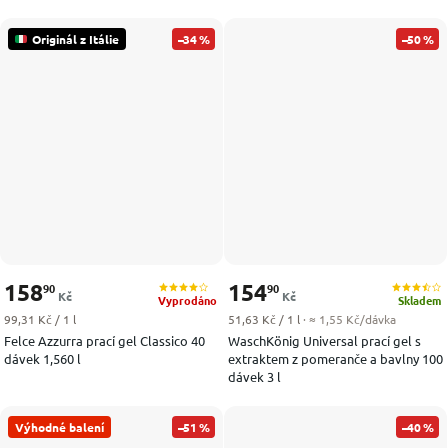
Originál z Itálie
–34 %
–50 %
158
154
90
90
Kč
Kč
Vyprodáno
Skladem
Měrná cena:
Měrná cena:
99,31 Kč / 1 l
51,63 Kč / 1 l
· ≈ 1,55 Kč/dávka
Felce Azzurra prací gel Classico 40
WaschKönig Universal prací gel s
dávek 1,560 l
extraktem z pomeranče a bavlny 100
dávek 3 l
Výhodné balení
–51 %
–40 %