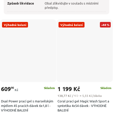
Způsob likvidace
Obal zlikvidujte v souladu s místními
předpisy.
Výhodné balení
Výhodné balení
–44 %
609
1 199 Kč
90
Skladem
Skladem
Kč
Měrná cena:
138,77 Kč / 1 l
· ≈ 5,55 Kč/dávka
Dual Power prací gel s marseilským
Coral prací gel Magic Wash Sport a
mýdlem 45 pracích dávek 6x1,8 l -
syntetika 4x54 dávek - VÝHODNÉ
VÝHODNÉ BALENÍ
BALENÍ