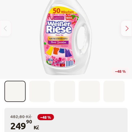
–48 %
482,80 Kč
–48 %
90
249
Kč