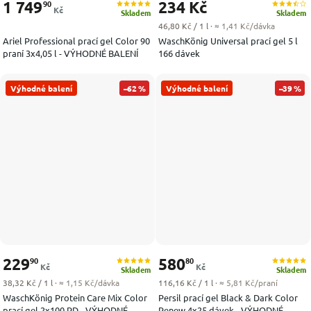
1 749
234 Kč
90
Kč
Skladem
Skladem
Měrná cena:
46,80 Kč / 1 l
· ≈ 1,41 Kč/dávka
Ariel Professional prací gel Color 90
WaschKönig Universal prací gel 5 l
praní 3x4,05 l - VÝHODNÉ BALENÍ
166 dávek
Výhodné balení
–62 %
Výhodné balení
–39 %
229
580
90
80
Kč
Kč
Skladem
Skladem
Měrná cena:
Měrná cena:
38,32 Kč / 1 l
· ≈ 1,15 Kč/dávka
116,16 Kč / 1 l
· ≈ 5,81 Kč/praní
WaschKönig Protein Care Mix Color
Persil prací gel Black & Dark Color
prací gel 2x100 PD - VÝHODNÉ
Renew 4x25 dávek - VÝHODNÉ