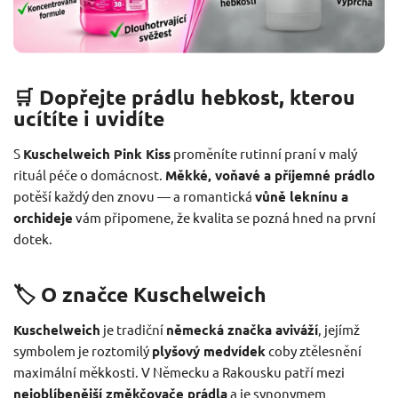
🛒 Dopřejte prádlu hebkost, kterou
ucítíte i uvidíte
S
Kuschelweich Pink Kiss
proměníte rutinní praní v malý
rituál péče o domácnost.
Měkké, voňavé a příjemné prádlo
potěší každý den znovu — a romantická
vůně leknínu a
orchideje
vám připomene, že kvalita se pozná hned na první
dotek.
🏷️ O značce Kuschelweich
Kuschelweich
je tradiční
německá značka aviváží
, jejímž
symbolem je roztomilý
plyšový medvídek
coby ztělesnění
maximální měkkosti. V Německu a Rakousku patří mezi
nejoblíbenější změkčovače prádla
a je synonymem