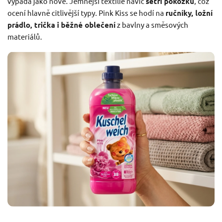
vypadá jako nové. Jemnější textilie navíc
šetří pokožku
, což
ocení hlavně citlivější typy. Pink Kiss se hodí na
ručníky, ložní
prádlo, trička i běžné oblečení
z bavlny a směsových
materiálů.