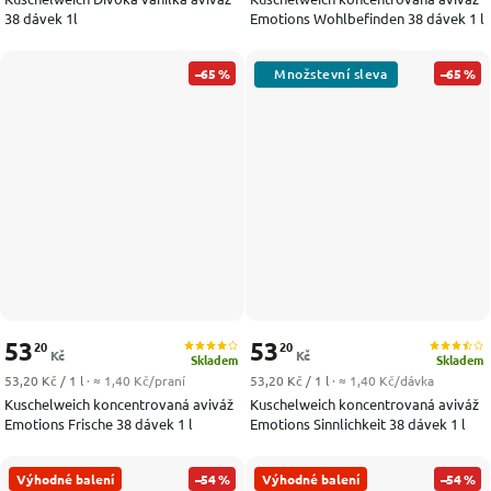
38 dávek 1l
Emotions Wohlbefinden 38 dávek 1 l
–65 %
–65 %
53
53
20
20
Kč
Kč
Skladem
Skladem
Měrná cena:
Měrná cena:
53,20 Kč / 1 l
· ≈ 1,40 Kč/praní
53,20 Kč / 1 l
· ≈ 1,40 Kč/dávka
Kuschelweich koncentrovaná aviváž
Kuschelweich koncentrovaná aviváž
Emotions Frische 38 dávek 1 l
Emotions Sinnlichkeit 38 dávek 1 l
Výhodné balení
–54 %
Výhodné balení
–54 %