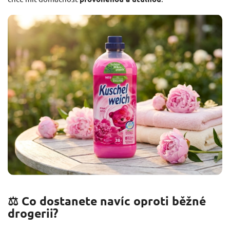
⚖️ Co dostanete navíc oproti běžné
drogerii?