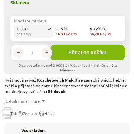
Skladem
Množstevní sleva
1 - 2 ks
3 - 5 ks
6 a více ks
bez slevy
54,80 Kč
/ ks
54,20 Kč
/ ks
−
+
Přidat do košíku
Květinová aviváž
Kuschelweich Pink Kiss
zanechá prádlo hebké,
svěží a příjemné na dotek. Koncentrované složení s vůní leknínu a
orchideje vystačí až na
38 dávek
.
Detailní informace
Tisk
Zeptat se
Hlídat
Vše skladem