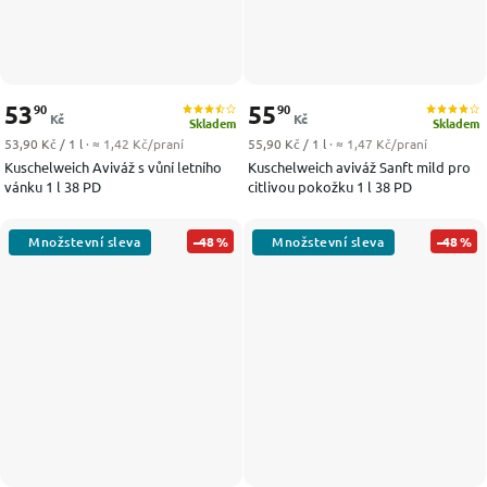
53
55
90
90
Kč
Kč
Skladem
Skladem
Měrná cena:
Měrná cena:
53,90 Kč / 1 l
· ≈ 1,42 Kč/praní
55,90 Kč / 1 l
· ≈ 1,47 Kč/praní
Kuschelweich Aviváž s vůní letního
Kuschelweich aviváž Sanft mild pro
vánku 1 l 38 PD
citlivou pokožku 1 l 38 PD
–48 %
–48 %