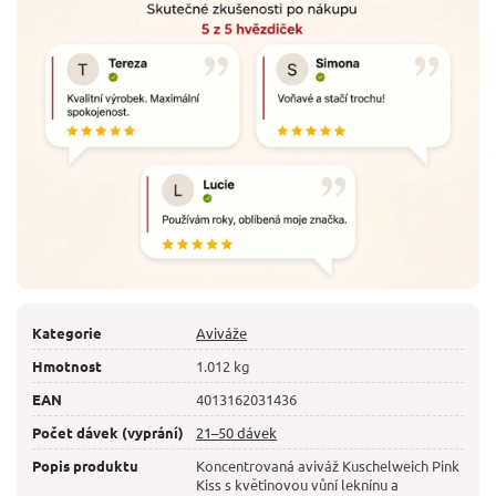
Kategorie
Aviváže
Hmotnost
1.012 kg
EAN
4013162031436
Počet dávek (vyprání)
21–50 dávek
Popis produktu
Koncentrovaná aviváž Kuschelweich Pink
Kiss s květinovou vůní leknínu a