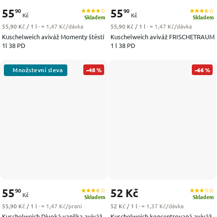
55
55
90
90
Kč
Kč
Skladem
Skladem
Měrná cena:
Měrná cena:
55,90 Kč / 1 l
· ≈ 1,47 Kč/dávka
55,90 Kč / 1 l
· ≈ 1,47 Kč/dávka
Kuschelweich aviváž Momenty štěstí
Kuschelweich aviváž FRISCHETRAUM
1l 38 PD
1 l 38 PD
–48 %
–66 %
55
52 Kč
90
Kč
Skladem
Skladem
Měrná cena:
Měrná cena:
55,90 Kč / 1 l
· ≈ 1,47 Kč/praní
52 Kč / 1 l
· ≈ 1,37 Kč/dávka
Kuschelweich Divoká vanilka aviváž
Kuschelweich koncentrovaná aviváž