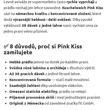
Levné aviváže ze supermarketu často
rychle vyprchají
a
prádlo nechají jen lehce navoněné.
Kuschelweich Pink Kiss
sází na
německou kvalitu
a
koncentrované složení
, které
dodá
výraznější hebkost
i
delší svěžest
. Díky vysoké
výtěžnosti
38 dávek z jedné lahve
navíc vychází cena za
jedno praní velmi příznivě.
✅ 8 důvodů, proč si Pink Kiss
zamilujete
Hebké prádlo
jemné na dotek po každém praní.
Svůdná vůně leknínu a orchideje
s dlouhou výdrží.
Až 38 pracích dávek
z jediné litrové lahve.
Koncentrovaná formule
— stačí malé množství.
Snadnější žehlení
díky uvolněným vláknům.
Omezení statické elektřiny
, prádlo se nelepí.
Příjemně provoněná skříň
i mezi jednotlivými praními.
Originál z Německa
od zavedené značky fit GmbH.