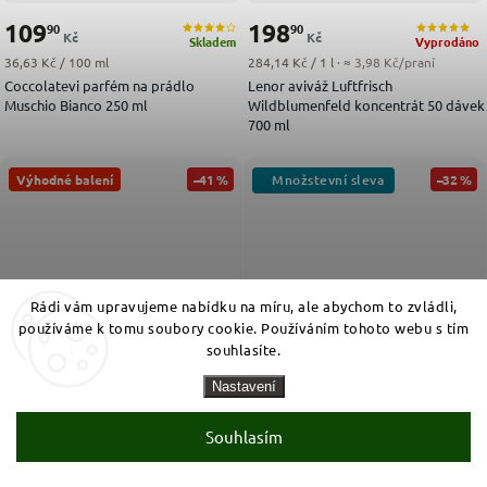
109
198
90
90
Kč
Kč
Skladem
Vyprodáno
Měrná cena:
Měrná cena:
36,63 Kč / 100 ml
284,14 Kč / 1 l
· ≈ 3,98 Kč/praní
Coccolatevi parfém na prádlo
Lenor aviváž Luftfrisch
Muschio Bianco 250 ml
Wildblumenfeld koncentrát 50 dávek
700 ml
Výhodné balení
–41 %
–32 %
Rádi vám upravujeme nabídku na míru, ale abychom to zvládli,
používáme k tomu soubory cookie. Používáním tohoto webu s tím
souhlasíte.
Nastavení
Souhlasím
569
44
90
90
Skladem
Kč
Kč
Skladem
Měrná cena:
Měrná cena:
23,75 Kč / 1 ks
44,90 Kč / 1 l
· ≈ 1,00 Kč/dávka