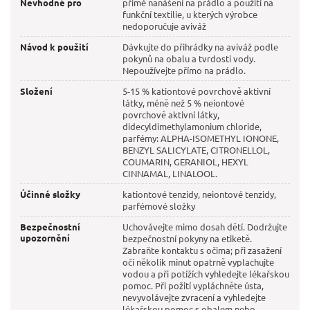
Nevhodné pro
přímé nanášení na prádlo a použití na
funkční textilie, u kterých výrobce
nedoporučuje aviváž
Návod k použití
Dávkujte do přihrádky na aviváž podle
pokynů na obalu a tvrdosti vody.
Nepoužívejte přímo na prádlo.
Složení
5-15 % kationtové povrchově aktivní
látky, méně než 5 % neiontové
povrchově aktivní látky,
didecyldimethylamonium chloride,
parfémy: ALPHA-ISOMETHYL IONONE,
BENZYL SALICYLATE, CITRONELLOL,
COUMARIN, GERANIOL, HEXYL
CINNAMAL, LINALOOL.
Účinné složky
kationtové tenzidy, neiontové tenzidy,
parfémové složky
Bezpečnostní
Uchovávejte mimo dosah dětí. Dodržujte
upozornění
bezpečnostní pokyny na etiketě.
Zabraňte kontaktu s očima; při zasažení
očí několik minut opatrně vyplachujte
vodou a při potížích vyhledejte lékařskou
pomoc. Při požití vypláchněte ústa,
nevyvolávejte zvracení a vyhledejte
lékařskou pomoc s obalem nebo