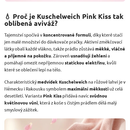
💧 Proč je Kuschelweich Pink Kiss tak
oblíbená aviváž?
Tajemství spočívá v
koncentrované formuli
, díky které stačí
jen malé množství do dávkovače pračky. Aktivní změkčovací
látky obalí každé vlákno, takže prádlo zůstává
měkké, vláčné
a příjemné na pokožku
. Zároveň
usnadňují žehlení
a
pomáhají omezit nepříjemnou
statickou elektřinu
, kvůli
které se oblečení lepí na tělo.
Charakteristický
medvídek Kuschelweich
na růžové lahvi je v
Německu i Rakousku symbolem
maximální měkkosti
už celá
desetiletí. Varianta
Pink Kiss
přidává navíc
svůdnou
květinovou vůni
, která z koše s čistým prádlem dělá malý
smyslový zážitek.