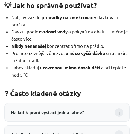
💡 Jak ho správně používat?
Nalij aviváž do
přihrádky na změkčovač
v dávkovači
pračky.
Dávkuj podle
tvrdosti vody
a pokynů na obalu — méně je
často více.
Nikdy nenanášej
koncentrát přímo na prádlo.
Pro intenzivnější vůni zvol
o něco vyšší dávku
u ručníků a
ložního prádla.
Lahev skladuj
uzavřenou, mimo dosah dětí
a při teplotě
nad 5 °C.
❓ Často kladené otázky
+
Na kolik praní vystačí jedna lahev?