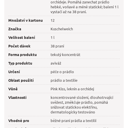
orchideje. Pomáhá zanechat prádlo
hebké, voňavé a méně statické; balení 1 l
vystačí až na 38 praní.
Množství v kartonu
12
Značka
Kuschelweich
Velikost balení
1 l
Počet dávek
38 praní
Forma produktu
tekutý koncentrát
Typ produktu
aviváž
Určení
péče o prádlo
Oblast použití
prádlo a textilie
Vůně
Pink Kiss, leknín a orchidej
Vlastnosti
koncentrované složení, dlouhotrvající
svěžest, změkčuje prádlo, pomáhá
snižovat statickou elektřinu,
dermatologicky testováno
Vhodné pro
běžné praní prádla a textilií