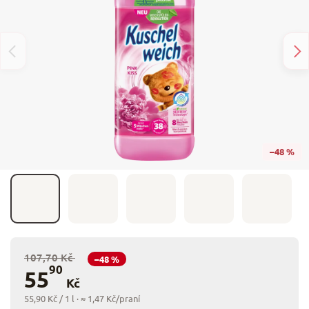
–48 %
107,70 Kč
–48 %
90
55
Kč
55,90 Kč / 1 l
· ≈ 1,47 Kč/praní