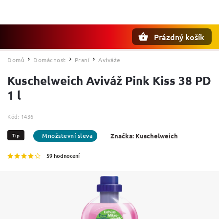
Prázdný košík
Hledat
Domů
Domácnost
Praní
Aviváže
/
/
/
Kuschelweich Aviváž Pink Kiss 38 PD
1 l
Kód:
1436
Tip
Značka:
Kuschelweich
59 hodnocení