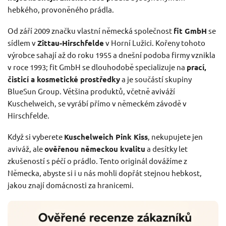
hebkého, provoněného prádla.
Od září 2009 značku vlastní německá společnost
fit GmbH
se
sídlem v
Zittau-Hirschfelde
v Horní Lužici. Kořeny tohoto
výrobce sahají až do roku 1955 a dnešní podoba firmy vznikla
v roce 1993; fit GmbH se dlouhodobě specializuje na
prací,
čisticí a kosmetické prostředky
a je součástí skupiny
BlueSun Group. Většina produktů, včetně aviváží
Kuschelweich, se vyrábí přímo v německém závodě v
Hirschfelde.
Když si vyberete
Kuschelweich Pink Kiss
, nekupujete jen
aviváž, ale
ověřenou německou kvalitu
a desítky let
zkušeností s péčí o prádlo. Tento originál dovážíme z
Německa, abyste si i u nás mohli dopřát stejnou hebkost,
jakou znají domácnosti za hranicemi.