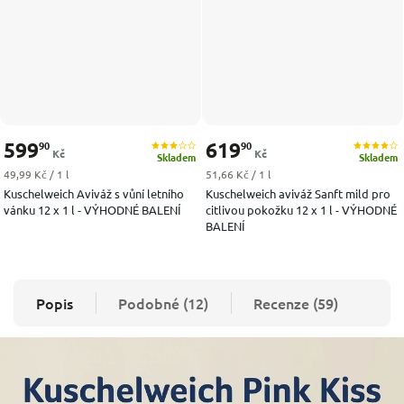
599
619
90
90
Kč
Kč
Skladem
Skladem
Měrná cena:
Měrná cena:
49,99 Kč / 1 l
51,66 Kč / 1 l
Kuschelweich Aviváž s vůní letního
Kuschelweich aviváž Sanft mild pro
vánku 12 x 1 l - VÝHODNÉ BALENÍ
citlivou pokožku 12 x 1 l - VÝHODNÉ
BALENÍ
Popis
Podobné (12)
Recenze (59)