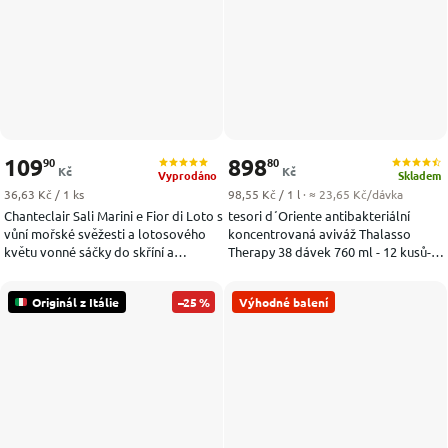
109
898
90
80
Kč
Kč
Vyprodáno
Skladem
Měrná cena:
Měrná cena:
36,63 Kč / 1 ks
98,55 Kč / 1 l
· ≈ 23,65 Kč/dávka
Chanteclair Sali Marini e Fior di Loto s
tesori d´Oriente antibakteriální
vůní mořské svěžesti a lotosového
koncentrovaná aviváž Thalasso
květu vonné sáčky do skříní a
Therapy 38 dávek 760 ml - 12 kusů-
zásuvek 3 ks
VÝHODNÉ BALENÍ
Originál z Itálie
–25 %
Výhodné balení