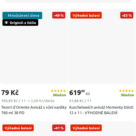
–49 %
Výhodné balení
–53 %
Originál z Itálie
79 Kč
619
90
Kč
Skladem
Skladem
Měrná cena:
Měrná cena:
103,95 Kč / 1 l
· ≈ 2,08 Kč/dávka
51,66 Kč / 1 l
Tesori d'Oriente Aviváž s vůní vanilky
Kuschelweich aviváž Momenty štěstí
760 ml 38 PD
12 x 1 l - VÝHODNÉ BALENÍ
Výhodné balení
–41 %
Výhodné balení