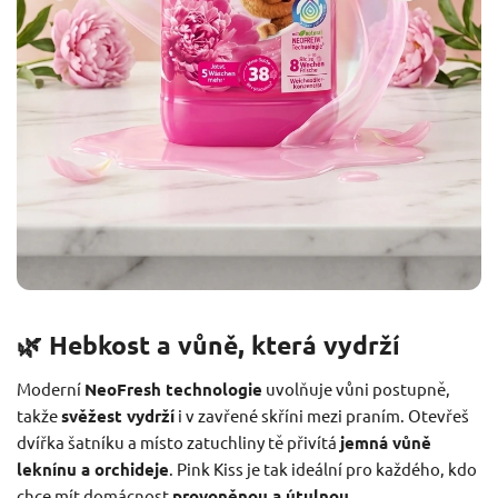
🌿 Hebkost a vůně, která vydrží
Moderní
NeoFresh technologie
uvolňuje vůni postupně,
takže
svěžest vydrží
i v zavřené skříni mezi praním. Otevřeš
dvířka šatníku a místo zatuchliny tě přivítá
jemná vůně
leknínu a orchideje
. Pink Kiss je tak ideální pro každého, kdo
chce mít domácnost
provoněnou a útulnou
.