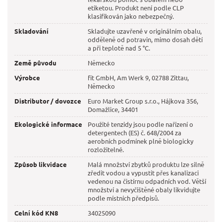
etiketou. Produkt není podle CLP
klasifikován jako nebezpečný.
Skladování
Skladujte uzavřené v originálním obalu,
odděleně od potravin, mimo dosah dětí
a při teplotě nad 5 °C.
Země původu
Německo
Výrobce
fit GmbH, Am Werk 9, 02788 Zittau,
Německo
Distributor / dovozce
Euro Market Group s.r.o., Hájkova 356,
Domažlice, 34401
Ekologické informace
Použité tenzidy jsou podle nařízení o
detergentech (ES) č. 648/2004 za
aerobních podmínek plně biologicky
rozložitelné.
Způsob likvidace
Malá množství zbytků produktu lze silně
zředit vodou a vypustit přes kanalizaci
vedenou na čistírnu odpadních vod. Větší
množství a nevyčištěné obaly likvidujte
podle místních předpisů.
Celní kód KN8
34025090