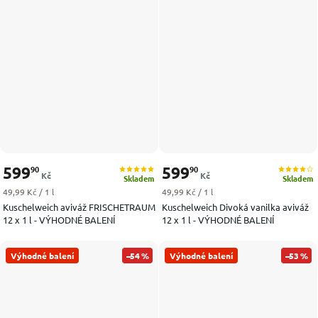
599
599
90
90
Kč
Kč
Skladem
Skladem
Měrná cena:
Měrná cena:
49,99 Kč / 1 l
49,99 Kč / 1 l
Kuschelweich aviváž FRISCHETRAUM
Kuschelweich Divoká vanilka aviváž
12 x 1 l - VÝHODNÉ BALENÍ
12 x 1 l - VÝHODNÉ BALENÍ
Výhodné balení
–54 %
Výhodné balení
–53 %