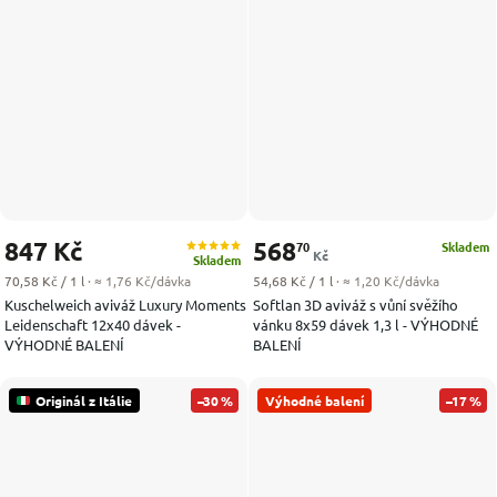
847 Kč
568
70
Skladem
Kč
Skladem
Měrná cena:
Měrná cena:
70,58 Kč / 1 l
· ≈ 1,76 Kč/dávka
54,68 Kč / 1 l
· ≈ 1,20 Kč/dávka
Kuschelweich aviváž Luxury Moments
Softlan 3D aviváž s vůní svěžího
Leidenschaft 12x40 dávek -
vánku 8x59 dávek 1,3 l - VÝHODNÉ
VÝHODNÉ BALENÍ
BALENÍ
Originál z Itálie
–30 %
Výhodné balení
–17 %