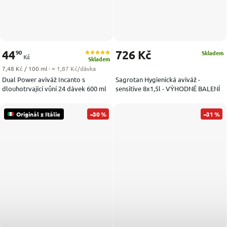
44
726 Kč
90
Skladem
Kč
Skladem
Měrná cena:
7,48 Kč / 100 ml
· ≈ 1,87 Kč/dávka
Dual Power aviváž Incanto s
Sagrotan Hygienická aviváž -
dlouhotrvající vůní 24 dávek 600 ml
sensitive 8x1,5l - VÝHODNÉ BALENÍ
Originál z Itálie
–30 %
–31 %