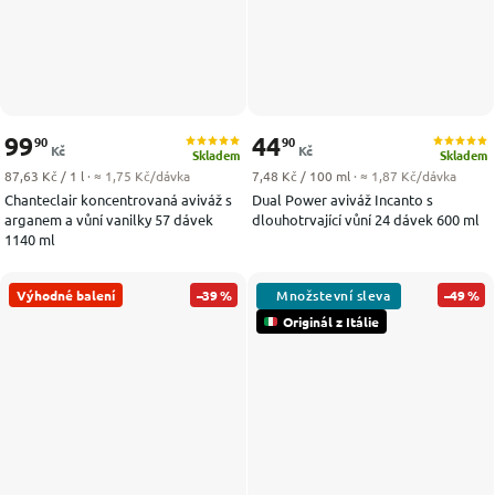
99
44
90
90
Kč
Kč
Skladem
Skladem
Měrná cena:
Měrná cena:
87,63 Kč / 1 l
· ≈ 1,75 Kč/dávka
7,48 Kč / 100 ml
· ≈ 1,87 Kč/dávka
Chanteclair koncentrovaná aviváž s
Dual Power aviváž Incanto s
arganem a vůní vanilky 57 dávek
dlouhotrvající vůní 24 dávek 600 ml
1140 ml
Výhodné balení
–39 %
–49 %
Originál z Itálie