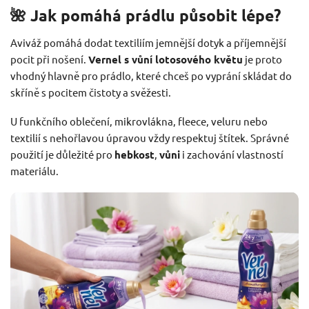
🌺 Jak pomáhá prádlu působit lépe?
Aviváž pomáhá dodat textiliím jemnější dotyk a příjemnější
pocit při nošení.
Vernel s vůní lotosového květu
je proto
vhodný hlavně pro prádlo, které chceš po vyprání skládat do
skříně s pocitem čistoty a svěžesti.
U funkčního oblečení, mikrovlákna, fleece, veluru nebo
textilií s nehořlavou úpravou vždy respektuj štítek. Správné
použití je důležité pro
hebkost
,
vůni
i zachování vlastností
materiálu.