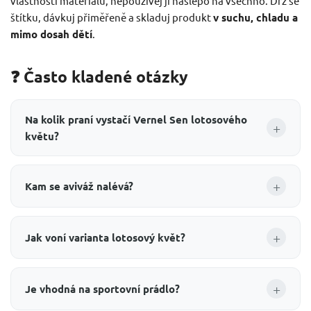
vlastnosti materiálu, nepoužívej ji naslepo na všechno. Drž se
štítku, dávkuj přiměřeně a skladuj produkt
v suchu, chladu a
mimo dosah dětí
.
❓ Často kladené otázky
Na kolik praní vystačí Vernel Sen lotosového
+
květu?
+
Kam se aviváž nalévá?
+
Jak voní varianta lotosový květ?
+
Je vhodná na sportovní prádlo?