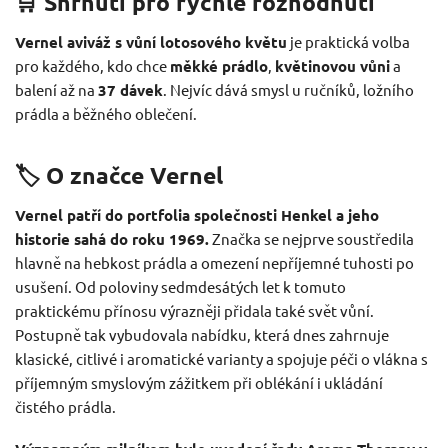
🛒 Shrnutí pro rychlé rozhodnutí
Vernel aviváž s vůní lotosového květu
je praktická volba
pro každého, kdo chce
měkké prádlo
,
květinovou vůni
a
balení až na
37 dávek
. Nejvíc dává smysl u ručníků, ložního
prádla a běžného oblečení.
🏷️ O značce Vernel
Vernel patří do portfolia společnosti Henkel a jeho
historie sahá do roku 1969.
Značka se nejprve soustředila
hlavně na hebkost prádla a omezení nepříjemné tuhosti po
usušení. Od poloviny sedmdesátých let k tomuto
praktickému přínosu výrazněji přidala také svět vůní.
Postupně tak vybudovala nabídku, která dnes zahrnuje
klasické, citlivé i aromatické varianty a spojuje péči o vlákna s
příjemným smyslovým zážitkem při oblékání i ukládání
čistého prádla.