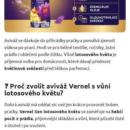
Aviváž se dávkuje do přihrádky pračky a pomáhá zjemnit
vlákna po praní. Hodí se pro běžné textilie, ručníky, ložní
prádlo i oblečení podle štítku. Vůně
lotosového květu
je
příjemná volba pro domácnosti, které dávají přednost
květinové svěžesti
před těžkou parfemací.
❓ Proč zvolit aviváž Vernel s vůní
lotosového květu?
Dobrá aviváž má udělat víc než jen krátce provonět buben
pračky.
Vernel Sen lotosového květu
se zaměřuje na
hebčí
pocit z prádla
, příjemnější skládání a vůni, která působí čistě
a útulně i po usušení.