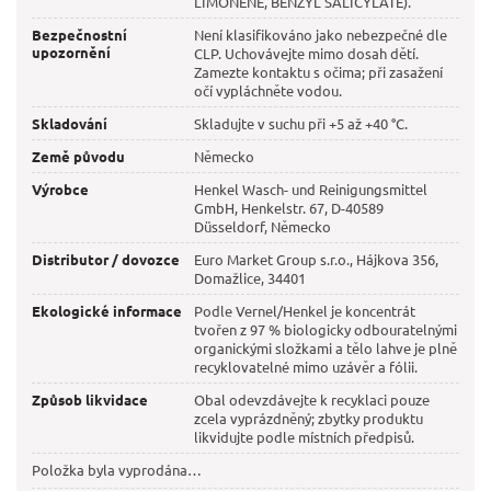
LIMONENE, BENZYL SALICYLATE).
Bezpečnostní
Není klasifikováno jako nebezpečné dle
upozornění
CLP. Uchovávejte mimo dosah dětí.
Zamezte kontaktu s očima; při zasažení
očí vypláchněte vodou.
Skladování
Skladujte v suchu při +5 až +40 °C.
Země původu
Německo
Výrobce
Henkel Wasch- und Reinigungsmittel
GmbH, Henkelstr. 67, D-40589
Düsseldorf, Německo
Distributor / dovozce
Euro Market Group s.r.o., Hájkova 356,
Domažlice, 34401
Ekologické informace
Podle Vernel/Henkel je koncentrát
tvořen z 97 % biologicky odbouratelnými
organickými složkami a tělo lahve je plně
recyklovatelné mimo uzávěr a fólii.
Způsob likvidace
Obal odevzdávejte k recyklaci pouze
zcela vyprázdněný; zbytky produktu
likvidujte podle místních předpisů.
Položka byla vyprodána…