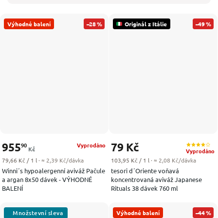
Výhodné balení
–28 %
Originál z Itálie
–49 %
955
79 Kč
90
Vyprodáno
Kč
Vyprodáno
Měrná cena:
Měrná cena:
79,66 Kč / 1 l
· ≈ 2,39 Kč/dávka
103,95 Kč / 1 l
· ≈ 2,08 Kč/dávka
Winni´s hypoalergenní aviváž Pačule
tesori d´Oriente voňavá
a argan 8x50 dávek - VÝHODNÉ
koncentrovaná aviváž Japanese
BALENÍ
Rituals 38 dávek 760 ml
Výhodné balení
–44 %