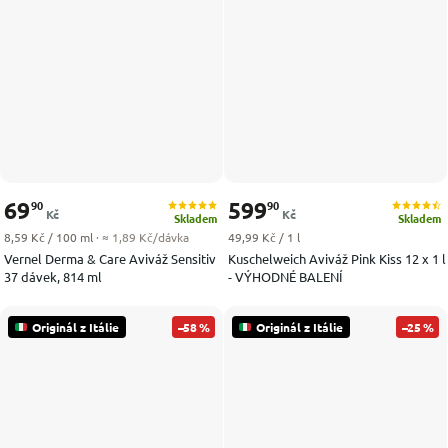
69
599
90
90
Kč
Kč
Skladem
Skladem
Měrná cena:
Měrná cena:
8,59 Kč / 100 ml
· ≈ 1,89 Kč/dávka
49,99 Kč / 1 l
Vernel Derma & Care Aviváž Sensitiv
Kuschelweich Aviváž Pink Kiss 12 x 1 l
37 dávek, 814 ml
- VÝHODNÉ BALENÍ
Originál z Itálie
–58 %
Originál z Itálie
–25 %