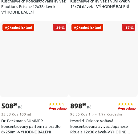
Kuschelweich koncentrovaná aviváž
Kuschelweich aviváž s vůní květin
Emotions Frische 12x38 dávek -
12x76 dávek - VÝHODNÉ BALENÍ
VÝHODNÉ BALENÍ
Výhodné balení
–39 %
Výhodné balení
–17 %
508
898
20
80
Kč
Kč
Vyprodáno
Vyprodáno
Měrná cena:
Měrná cena:
33,88 Kč / 100 ml
98,55 Kč / 1 l
· ≈ 1,97 Kč/dávka
Dr. Beckmann SUMMER
tesori d´Oriente voňavá
koncentrovaný parfém na prádlo
koncentrovaná aviváž Japanese
6x250ml-VÝHODNÉ BALENÍ
Rituals 12x38 dávek-VÝHODNÉ
BALENÍ