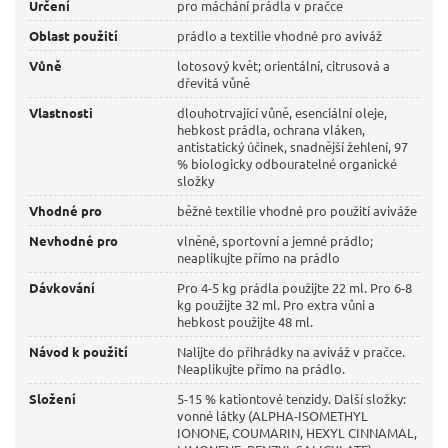
Určení
pro máchání prádla v pračce
Oblast použití
prádlo a textilie vhodné pro aviváž
Vůně
lotosový květ; orientální, citrusová a
dřevitá vůně
Vlastnosti
dlouhotrvající vůně, esenciální oleje,
hebkost prádla, ochrana vláken,
antistatický účinek, snadnější žehlení, 97
% biologicky odbouratelné organické
složky
Vhodné pro
běžné textilie vhodné pro použití aviváže
Nevhodné pro
vlněné, sportovní a jemné prádlo;
neaplikujte přímo na prádlo
Dávkování
Pro 4-5 kg prádla použijte 22 ml. Pro 6-8
kg použijte 32 ml. Pro extra vůni a
hebkost použijte 48 ml.
Návod k použití
Nalijte do přihrádky na aviváž v pračce.
Neaplikujte přímo na prádlo.
Složení
5-15 % kationtové tenzidy. Další složky:
vonné látky (ALPHA-ISOMETHYL
IONONE, COUMARIN, HEXYL CINNAMAL,