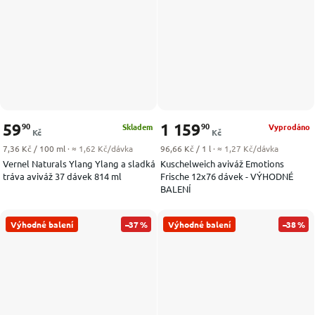
59
1 159
90
90
Skladem
Vyprodáno
Kč
Kč
Měrná cena:
Měrná cena:
7,36 Kč / 100 ml
· ≈ 1,62 Kč/dávka
96,66 Kč / 1 l
· ≈ 1,27 Kč/dávka
Vernel Naturals Ylang Ylang a sladká
Kuschelweich aviváž Emotions
tráva aviváž 37 dávek 814 ml
Frische 12x76 dávek - VÝHODNÉ
BALENÍ
Výhodné balení
–37 %
Výhodné balení
–38 %