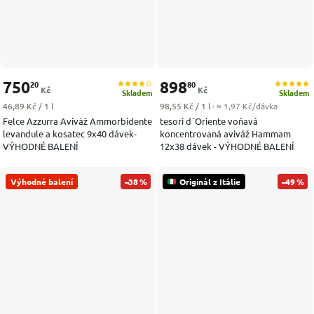
750
898
20
80
Kč
Kč
Skladem
Skladem
Měrná cena:
Měrná cena:
46,89 Kč / 1 l
98,55 Kč / 1 l
· ≈ 1,97 Kč/dávka
Felce Azzurra Aviváž Ammorbidente
tesori d´Oriente voňavá
levandule a kosatec 9x40 dávek-
koncentrovaná aviváž Hammam
VÝHODNÉ BALENÍ
12x38 dávek - VÝHODNÉ BALENÍ
Výhodné balení
–38 %
Originál z Itálie
–49 %