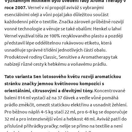
Významným milníkem bylo uvedení řady Aroma Therapy v
roce 2007.
Vernel v ní propojil aviváž s vybranými
esenciálními oleji a vůni pojal jako důležitou součást
každodenní péče o textilie. Značka zároveň průběžně rozvíjí
vonné technologie a věnuje se také obalům: Henkel u lahví
Vernel využíval těla ze 100% recyklovaného plastu a později
představil lépe oddělitelnou rukávovou etiketu, která
usnadňuje správné třídění jednotlivých částí obalu.
Produktové rodiny Classic, Sensitive a Aromatherapy tak
nabízejí různé cesty k hebkému a voňavému prádlu.
Tato varianta Sen lotosového květu rozvíjí aromatickou
stránku značky jemnou květinovou kompozicí s
orientálními, citrusovými a dřevitými tóny.
Koncentrované
balení 814 ml vystačí až na 37 dávek a vedle vůně pomáhá
prádlo změkčit, omezit statickou elektřinu a usnadnit žehlení.
Pro běžnou náplň 4–5 kg stačí 22 ml, pro 6–8 kg se doporučuje
32 ml a pro intenzivnější vůni a hebkost 48 ml. Aviváž patří do
příslušné přihrádky pračky; nelije se přímo na textilie a není