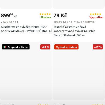
899
79 Kč
90
Kč
Skladem
Vyprodáno
Měrná cena:
Měrná cena:
74,99 Kč / 1 l
103,95 Kč / 1 l
· ≈ 2,08 Kč/dávka
Kuschelweich aviváž Oriental 1001
Tesori d'Oriente voňavá
nocí 12x40 dávek - VÝHODNÉ BALENÍ
koncentrovaná aviváž Muschio
Bianco 38 dávek 760 ml
Originál z Itálie
–49 %
Výhodné balení
–17 %