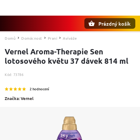
Prázdný košík
Hledat
Domů
Domácnost
Praní
Aviváže
/
/
/
Vernel Aroma-Therapie Sen
lotosového květu 37 dávek 814 ml
Kód:
73786
2 hodnocení
Značka:
Vernel