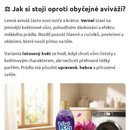
⚖️ Jak si stojí oproti obyčejné aviváži?
Levná aviváž často voní ostře a krátce.
Vernel
staví na
jemnější květinové vůni, pohodlném dávkování a efektu
měkkého prádla. Rozdíl poznáš hlavně u ručníků, povlečení a
oblečení, které nosíš přímo na těle.
Varianta
lotosový květ
se hodí, když chceš vůni čistoty s
květinovým charakterem, ale nechceš přehnaně těžký
parfém. Prádlo má působit
upraveně
,
hebce
a přirozeně
svěže.