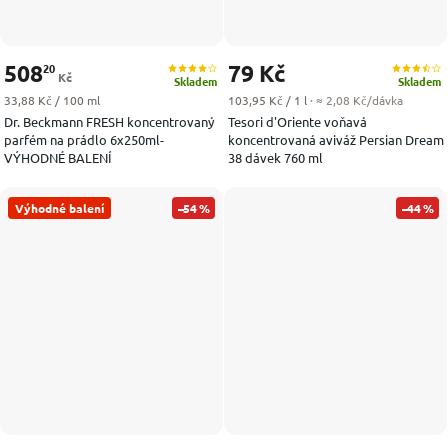
508
79 Kč
20
Kč
Skladem
Skladem
Měrná cena:
Měrná cena:
33,88 Kč / 100 ml
103,95 Kč / 1 l
· ≈ 2,08 Kč/dávka
Dr. Beckmann FRESH koncentrovaný
Tesori d'Oriente voňavá
parfém na prádlo 6x250ml-
koncentrovaná aviváž Persian Dream
VÝHODNÉ BALENÍ
38 dávek 760 ml
Výhodné balení
–54 %
–44 %