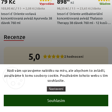
79 Kč
898
80
Kč
Vyprodáno
Skladem
Měrná cena:
Měrná cena:
103,95 Kč / 1 l
· ≈ 2,08 Kč/dávka
98,55 Kč / 1 l
· ≈ 23,65 Kč/dávka
tesori d´Oriente voňavá
tesori d´Oriente antibakteriální
koncentrovaná aviváž Ayurveda 38
koncentrovaná aviváž Thalasso
dávek 760 ml
Therapy 38 dávek 760 ml - 12 kusů-
VÝHODNÉ BALENÍ
Recenze
5,0
2 hodnocení
5
2x
Rádi vám upravujeme nabídku na míru, ale abychom to zvládli,
4
0x
3
používáme k tomu soubory cookie. Používáním tohoto webu s tím
0x
2
0x
souhlasíte.
1
0x
Nastavení
Přidat hodnocení
Souhlasím