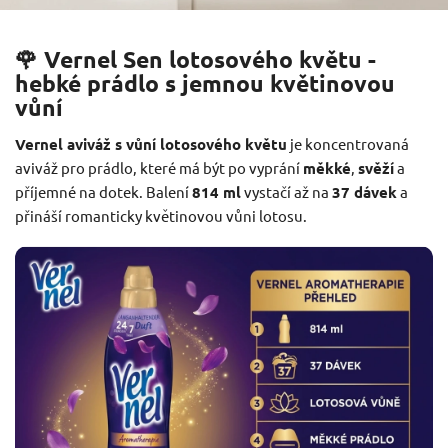
🌹 Vernel Sen lotosového květu -
hebké prádlo s jemnou květinovou
vůní
Vernel aviváž s vůní lotosového květu
je koncentrovaná
aviváž pro prádlo, které má být po vyprání
měkké
,
svěží
a
příjemné na dotek. Balení
814 ml
vystačí až na
37 dávek
a
přináší romanticky květinovou vůni lotosu.