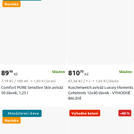
Novinka
89
810
90
70
Skladem
Skladem
Kč
Kč
Měrná cena:
Měrná cena:
7,19 Kč / 100 ml
· ≈ 1,80 Kč/praní
67,56 Kč / 1 l
· ≈ 1,69 Kč/dávka
Comfort PURE Sensitive Skin aviváž
Kuschelweich aviváž Luxury Moments
50 dávek, 1,25 l
Geheimnis 12x40 dávek - VÝHODNÉ
BALENÍ
Výhodné balení
–40 %
Novinka