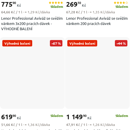
775
269
90
10
Kč
Kč
Skladem
Skladem
Měrná cena:
Měrná cena:
64,66 Kč / 1 l
· ≈ 1,29 Kč/dávka
67,28 Kč / 1 l
· ≈ 1,35 Kč/dávka
Lenor Professional Aviváž se svěžím
Lenor Professional Aviváž se svěžím
vánkem 3x200 pracích dávek -
vánkem 200 pracích dávek
VÝHODNÉ BALENÍ
Výhodné balení
–57 %
Výhodné balení
–44 %
619
1 149
90
90
Skladem
Skladem
Kč
Kč
Měrná cena:
Měrná cena:
51,66 Kč / 1 l
· ≈ 1,36 Kč/dávka
47,91 Kč / 1 l
· ≈ 1,26 Kč/dávka