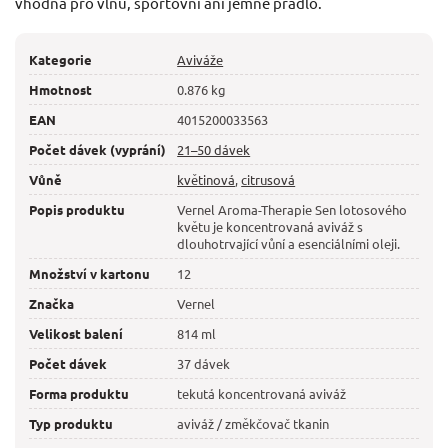
vhodná pro vlnu, sportovní ani jemné prádlo.
Kategorie
Aviváže
Hmotnost
0.876 kg
EAN
4015200033563
Počet dávek (vyprání)
21–50 dávek
Vůně
květinová
,
citrusová
Popis produktu
Vernel Aroma-Therapie Sen lotosového
květu je koncentrovaná aviváž s
dlouhotrvající vůní a esenciálními oleji.
Množství v kartonu
12
Značka
Vernel
Velikost balení
814 ml
Počet dávek
37 dávek
Forma produktu
tekutá koncentrovaná aviváž
Typ produktu
aviváž / změkčovač tkanin