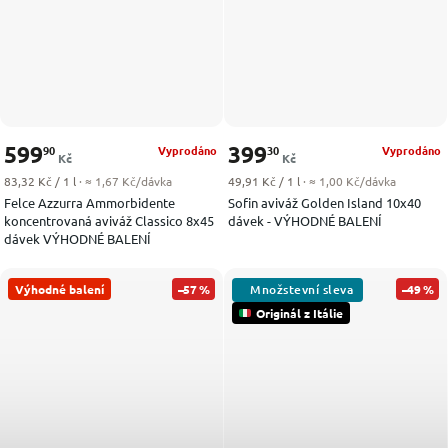
599
399
90
30
Vyprodáno
Vyprodáno
Kč
Kč
Měrná cena:
Měrná cena:
83,32 Kč / 1 l
· ≈ 1,67 Kč/dávka
49,91 Kč / 1 l
· ≈ 1,00 Kč/dávka
Felce Azzurra Ammorbidente
Sofin aviváž Golden Island 10x40
koncentrovaná aviváž Classico 8x45
dávek - VÝHODNÉ BALENÍ
dávek VÝHODNÉ BALENÍ
Výhodné balení
–57 %
–49 %
Originál z Itálie