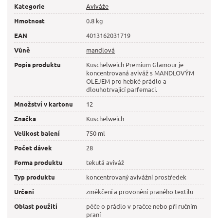
Kategorie
Aviváže
Hmotnost
0.8 kg
EAN
4013162031719
Vůně
mandlová
Popis produktu
Kuschelweich Premium Glamour je
koncentrovaná aviváž s MANDLOVÝM
OLEJEM pro hebké prádlo a
dlouhotrvající parfemaci.
Množství v kartonu
12
Značka
Kuschelweich
Velikost balení
750 ml
Počet dávek
28
Forma produktu
tekutá aviváž
Typ produktu
koncentrovaný avivážní prostředek
Určení
změkčení a provonění praného textilu
Oblast použití
péče o prádlo v pračce nebo při ručním
praní