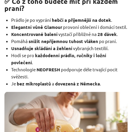
✅ Co z toho budete mít při každém
praní?
Prádlo je po vyprání
hebčí a příjemnější na dotek
.
Elegantní vůně Glamour
provoní oblečení i domácí textil.
Koncentrované balení
vystačí přibližně na
28 dávek
.
Pomáhá
snížit nepříjemnou tuhost vláken
po praní.
Usnadňuje skládání a žehlení
vybraných textilií.
Hodí se pro
každodenní prádlo, ručníky i ložní
povlečení
.
Technologie
NEOFRESH
podporuje déle trvající pocit
svěžesti.
Je
bez mikroplastů
a
dovezená z Německa
.