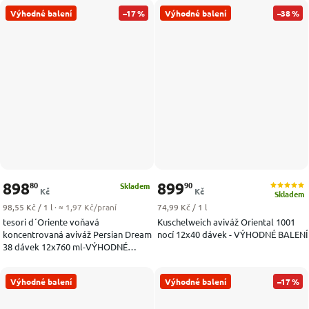
Výhodné balení
–17 %
Výhodné balení
–38 %
898
899
80
90
Skladem
Kč
Kč
Skladem
Měrná cena:
Měrná cena:
98,55 Kč / 1 l
· ≈ 1,97 Kč/praní
74,99 Kč / 1 l
tesori d´Oriente voňavá
Kuschelweich aviváž Oriental 1001
koncentrovaná aviváž Persian Dream
nocí 12x40 dávek - VÝHODNÉ BALENÍ
38 dávek 12x760 ml-VÝHODNÉ
BALENÍ
Výhodné balení
Výhodné balení
–17 %