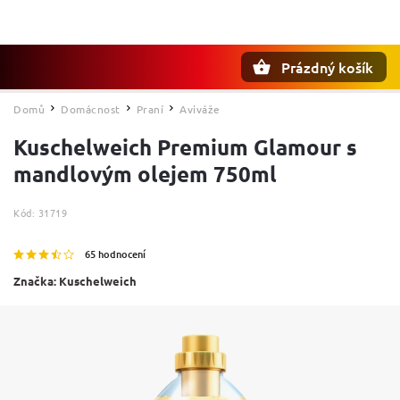
Prázdný košík
Hledat
Domů
Domácnost
Praní
Aviváže
/
/
/
Kuschelweich Premium Glamour s
mandlovým olejem 750ml
Kód:
31719
65 hodnocení
Značka:
Kuschelweich