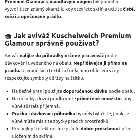
Premium Glamour s mandlovým olejem
tak pomáhá
vytvořit ten známý okamžik, kdy otevřete skříň a ucítíte
čisté,
svěží a opečované prádlo
.
🧺 Jak aviváž Kuschelweich Premium
Glamour správně používat?
Aviváž
nalijte do přihrádky určené pro aviváž
podle
dávkování uvedeného na obalu.
Nepřidávejte ji přímo na
prádlo.
U jemnějších textilií a funkčního oblečení vždy
respektujte symboly údržby na štítku.
Na běžné praní použijte
doporučenou dávku
podle obalu.
Na ručníky a ložní prádlo volte
přiměřené množství
, aby
vůně zůstala příjemná.
Pračka i dávkovací přihrádka
by měly být čisté, jinak se
vůně může mísit se zbytky pracích prostředků.
Pro nejlepší efekt nechte prádlo
dobře proschnout
před
uložením do skříně.