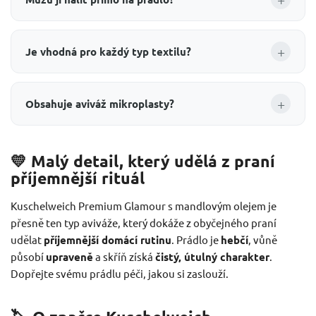
+
Je vhodná pro každý typ textilu?
+
Obsahuje aviváž mikroplasty?
💛 Malý detail, který udělá z praní
příjemnější rituál
Kuschelweich Premium Glamour s mandlovým olejem je
přesně ten typ aviváže, který dokáže z obyčejného praní
udělat
příjemnější domácí rutinu
. Prádlo je
hebčí
, vůně
působí
upraveně
a skříň získá
čistý, útulný charakter
.
Dopřejte svému prádlu péči, jakou si zaslouží.