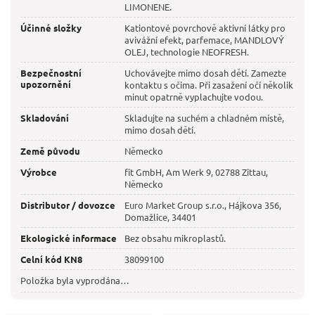
LIMONENE.
Účinné složky
Kationtové povrchově aktivní látky pro
avivážní efekt, parfemace, MANDLOVÝ
OLEJ, technologie NEOFRESH.
Bezpečnostní
Uchovávejte mimo dosah dětí. Zamezte
upozornění
kontaktu s očima. Při zasažení očí několik
minut opatrně vyplachujte vodou.
Skladování
Skladujte na suchém a chladném místě,
mimo dosah dětí.
Země původu
Německo
Výrobce
fit GmbH, Am Werk 9, 02788 Zittau,
Německo
Distributor / dovozce
Euro Market Group s.r.o., Hájkova 356,
Domažlice, 34401
Ekologické informace
Bez obsahu mikroplastů.
Celní kód KN8
38099100
Položka byla vyprodána…