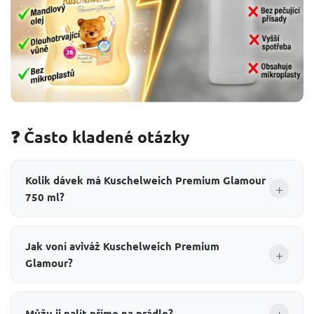
❓ Často kladené otázky
Kolik dávek má Kuschelweich Premium Glamour
+
750 ml?
Jak voní aviváž Kuschelweich Premium
+
Glamour?
+
Můžu ji nalít přímo na prádlo?