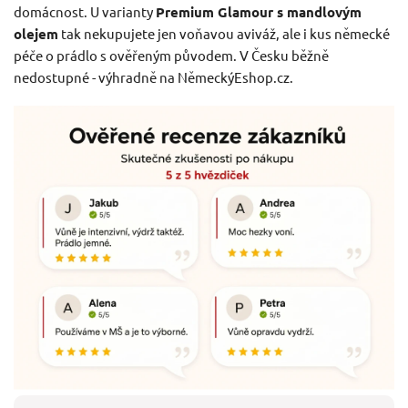
domácnost. U varianty
Premium Glamour s mandlovým
olejem
tak nekupujete jen voňavou aviváž, ale i kus německé
péče o prádlo s ověřeným původem. V Česku běžně
nedostupné - výhradně na NěmeckýEshop.cz.