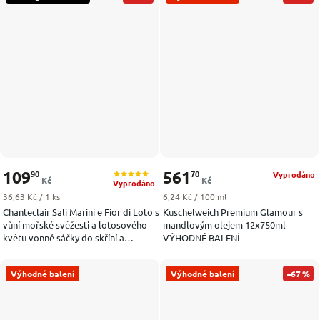
109
561
90
70
Vyprodáno
Kč
Kč
Vyprodáno
Měrná cena:
Měrná cena:
36,63 Kč / 1 ks
6,24 Kč / 100 ml
Chanteclair Sali Marini e Fior di Loto s
Kuschelweich Premium Glamour s
vůní mořské svěžesti a lotosového
mandlovým olejem 12x750ml -
květu vonné sáčky do skříní a
VÝHODNÉ BALENÍ
zásuvek 3 ks
Výhodné balení
Výhodné balení
–67 %