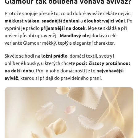
Glamour tak oblíbená voňavá aviváž?
Protože spojuje přesně to, co od dobré aviváže čekáte nejvíc:
měkkost vláken
,
snadnější žehlení
a
dlouhotrvající vůni
. Po
vyprání je prádlo
příjemnější na dotek
, lépe se skládá a při
nošení působí upraveněji.
Mandlový olej
dodává celé
variantě Glamour měkký, teplý a elegantní charakter.
Skvěle se hodí na
ložní prádlo
, domácí textil, svetry i
oblíbené kousky, u kterých chcete
pocit čistoty protáhnout
na delší dobu
. Pro mnoho domácností je to
nejvoňavější
aviváž
, kterou si přidají do pravidelného praní.