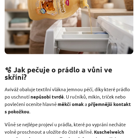
🫧 Jak pečuje o prádlo a vůni ve
skříni?
Aviváž obaluje textilní vlákna jemnou péčí, díky které prádlo
po uschnutí
nepůsobí tvrdě
. U ručníků, mikin, triček nebo
povlečení oceníte hlavně
měkčí omak
a
příjemnější kontakt
s pokožkou
.
Vůně se nejlépe projeví u prádla, které po vyprání necháte
volně proschnout a uložíte do čisté skříně.
Kuschelweich