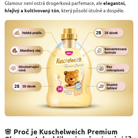
Glamour není ostrá drogerková parfemace, ale
elegantní,
hřejivý a kultivovaný tón
, který působí útulně a dospěle.
🌸 Proč je Kuschelweich Premium