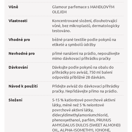
Vůně
Glamour parfemace s MANDLOVÝM
OLEJEM
Vlastnosti
Koncentrované složení, dlouhotrvající
vůně, bez mikroplastů, dermatologicky
testováno.
Vhodné pro
běžné prané textilie podle pokynů na
etiketě a symbolů údržby
Nevhodné pro
přímé nanášení na prádlo, nepoužívejte
mimo dávkovací přihrádku pračky
Dávkování
Dávkujte podle pokynů na obalu do
přihrádky pro aviváž, 750 ml balení
odpovídá přibližně 28 dávkám.
Návod k použití
Přidejte aviváž do dávkovací přihrádky
pračky. Nepřidávejte přímo na prádlo.
Složení
5-15 % kationtové povrchově aktivní
látky, méně než 5 % neiontové
povrchově aktivní látky,
didecyldimethylamoniumchlorid,
phenoxyethanol, parfém, PRUNUS
AMYGDALUS DULCIS (SWEET ALMOND)
OIL, ALPHA-ISOMETHYL IONONE,