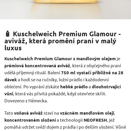
🧴 Kuschelweich Premium Glamour -
aviváž, která promění praní v malý
luxus
Kuschelweich Premium Glamour s mandlovým olejem
je
prémiová koncentrovaná aviváž
, která z obyčejného praní
udělá příjemný rituál. Balení
750 ml vystačí přibližně na 28
dávek
a hodí se na ručníky, ložní prádlo i každodenní
oblečení. Po vyprání získáte
hebké prádlo
a
dlouhotrvající
vůni
, která vás přivítá pokaždé, když otevřete skříň.
Dovezeno z Německa.
Tato
voňavá aviváž
staví na
vzácném mandlovém oleji
,
koncentrovaném složení
a technologii
NEOFRESH
, jež
pomáhá udržet svěží dojem z prádla i po delším uložení. Vůně