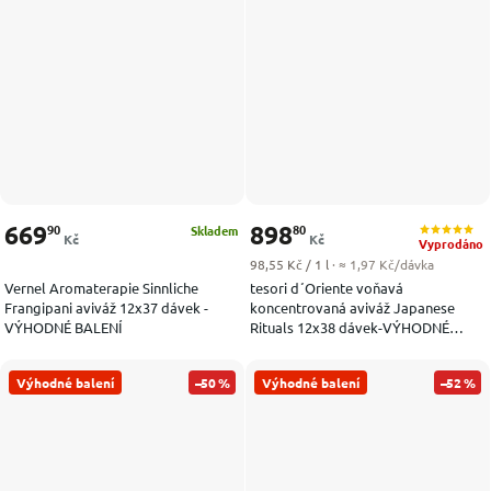
669
898
90
80
Skladem
Kč
Kč
Vyprodáno
Měrná cena:
98,55 Kč / 1 l
· ≈ 1,97 Kč/dávka
Vernel Aromaterapie Sinnliche
tesori d´Oriente voňavá
Frangipani aviváž 12x37 dávek -
koncentrovaná aviváž Japanese
VÝHODNÉ BALENÍ
Rituals 12x38 dávek-VÝHODNÉ
BALENÍ
Výhodné balení
–50 %
Výhodné balení
–52 %