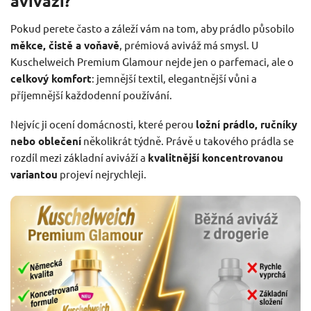
aviváži?
Pokud perete často a záleží vám na tom, aby prádlo působilo
měkce, čistě a voňavě
, prémiová aviváž má smysl. U
Kuschelweich Premium Glamour nejde jen o parfemaci, ale o
celkový komfort
: jemnější textil, elegantnější vůni a
příjemnější každodenní používání.
Nejvíc ji ocení domácnosti, které perou
ložní prádlo, ručníky
nebo oblečení
několikrát týdně. Právě u takového prádla se
rozdíl mezi základní aviváží a
kvalitnější koncentrovanou
variantou
projeví nejrychleji.