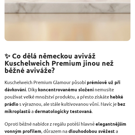
✨ Co dělá německou aviváž
Kuschelweich Premium jinou než
běžné aviváže?
Kuschelweich Premium Glamour působí
prémiově už při
dávkování
. Díky
koncentrovanému složení
nemusíte
používat velké množství produktu, a přesto získáte
hebké
prádlo
s výraznou, ale stále kultivovanou vůní. Navíc je
bez
mikroplastů
a
dermatologicky testovaná
.
Oproti běžné nabídce z regálu potěší hlavně
elegantnějším
vonným profilem
, důrazem na
dlouhodobou svěžest
a