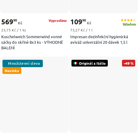
569
109
90
90
Vyprodáno
Kč
Kč
Skladem
Měrná cena:
Měrná cena:
23,75 Kč / 1 ks
73,27 Kč / 1 l
Kuschelweich Sommerwind vonné
Impresan dezinfekční hygienická
sáčky do skříně 8x3 ks - VÝHODNÉ
aviváž univerzální 20 dávek 1,5 l
BALENÍ
Originál z Itálie
–49 %
Novinka