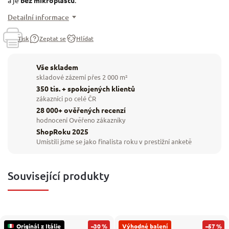
a je
bez mikroplastů
.
Detailní informace
Tisk
Zeptat se
Hlídat
Vše skladem
skladové zázemí přes 2 000 m²
350 tis. + spokojených klientů
zákazníci po celé ČR
28 000+ ověřených recenzí
hodnocení Ověřeno zákazníky
ShopRoku 2025
Umístili jsme se jako finalista roku v prestižní anketě
Související produkty
Originál z Itálie
–30 %
Výhodné balení
–57 %