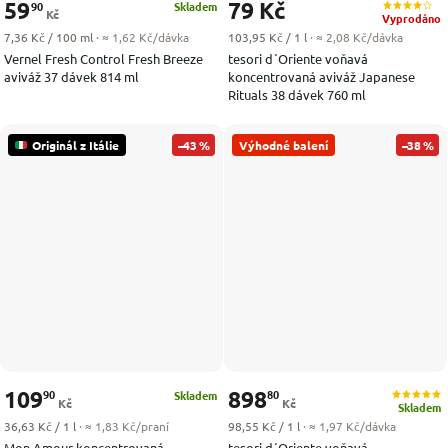
59
79 Kč
90
Skladem
Kč
Vyprodáno
Měrná cena:
Měrná cena:
7,36 Kč / 100 ml
· ≈ 1,62 Kč/dávka
103,95 Kč / 1 l
· ≈ 2,08 Kč/dávka
Vernel Fresh Control Fresh Breeze
tesori d´Oriente voňavá
aviváž 37 dávek 814 ml
koncentrovaná aviváž Japanese
Rituals 38 dávek 760 ml
Originál z Itálie
–43 %
Výhodné balení
–38 %
109
898
90
80
Skladem
Kč
Kč
Skladem
Měrná cena:
Měrná cena:
36,63 Kč / 1 l
· ≈ 1,83 Kč/praní
98,55 Kč / 1 l
· ≈ 1,97 Kč/dávka
Mon Amour koncentrovaná
tesori d´Oriente voňavá