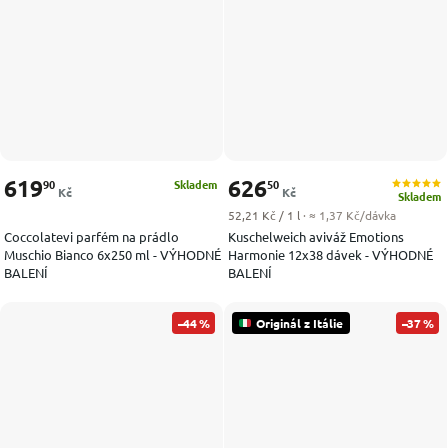
619
626
90
50
Skladem
Kč
Kč
Skladem
Měrná cena:
52,21 Kč / 1 l
· ≈ 1,37 Kč/dávka
Coccolatevi parfém na prádlo
Kuschelweich aviváž Emotions
Muschio Bianco 6x250 ml - VÝHODNÉ
Harmonie 12x38 dávek - VÝHODNÉ
BALENÍ
BALENÍ
–44 %
Originál z Itálie
–37 %