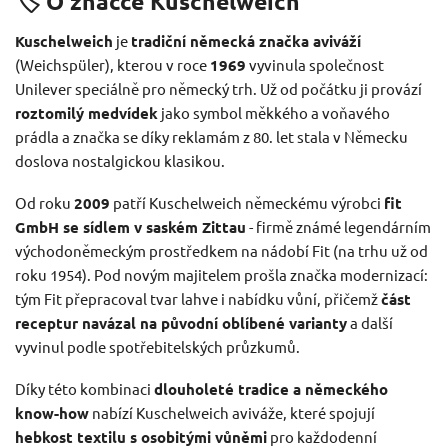
🏷️ O značce Kuschelweich
Kuschelweich
je
tradiční německá značka aviváží
(Weichspüler), kterou v roce
1969
vyvinula společnost
Unilever speciálně pro německý trh. Už od počátku ji provází
roztomilý medvídek
jako symbol měkkého a voňavého
prádla a značka se díky reklamám z 80. let stala v Německu
doslova nostalgickou klasikou.
Od roku
2009
patří Kuschelweich německému výrobci
fit
GmbH se sídlem v saském Zittau
- firmě známé legendárním
východoněmeckým prostředkem na nádobí Fit (na trhu už od
roku 1954). Pod novým majitelem prošla značka modernizací:
tým Fit přepracoval tvar lahve i nabídku vůní, přičemž
část
receptur navázal na původní oblíbené varianty
a další
vyvinul podle spotřebitelských průzkumů.
Díky této kombinaci
dlouholeté tradice a německého
know-how
nabízí Kuschelweich aviváže, které spojují
hebkost textilu s osobitými vůněmi
pro každodenní