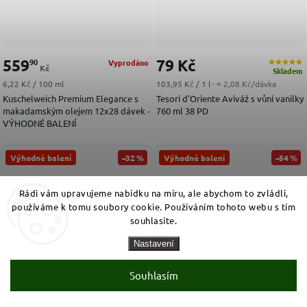
559
79 Kč
90
Vyprodáno
Kč
Skladem
Měrná cena:
Měrná cena:
6,22 Kč / 100 ml
103,95 Kč / 1 l
· ≈ 2,08 Kč/dávka
Kuschelweich Premium Elegance s
Tesori d'Oriente Aviváž s vůní vanilky
makadamským olejem 12x28 dávek -
760 ml 38 PD
VÝHODNÉ BALENÍ
Výhodné balení
–32 %
Výhodné balení
–54 %
Rádi vám upravujeme nabídku na míru, ale abychom to zvládli,
používáme k tomu soubory cookie. Používáním tohoto webu s tím
souhlasíte.
Nastavení
Souhlasím