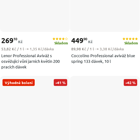
269
449
10
90
Kč
Kč
Skladem
Skladem
Měrná cena:
Měrná cena:
53,82 Kč / 1 l
· ≈ 1,35 Kč/dávka
89,98 Kč / 1 l
· ≈ 3,38 Kč/dávka
Lenor Professional Aviváž s
Coccolino Professional aviváž blue
osvěžující vůní jarních květin 200
spring 133 dávek, 10 l
pracích dávek
Výhodné balení
–41 %
–42 %