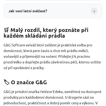
+
Jak voní letní svěžest?
🛒 Malý rozdíl, který poznáte při
každém skládání prádla
G&G Softcare aviváž letní svěžest je praktická volba pro
domácnost, která pere často a chce mít prádlo měkčí,
voňavější a příjemnější na nošení. Přidejte ji k pracímu
prostředku a dopřejte prádlu závěrečnou péči, kterou ucítíte
už při vyndávání z pračky.
🏷️ O značce G&G
G&G je privátní značka řetězce Edeka, zaměřená na dostupné
produkty pro každodenní domácnost. U drogerie sází na
jednoduchost, praktičnost a dobrý poměr ceny a výkonu. V