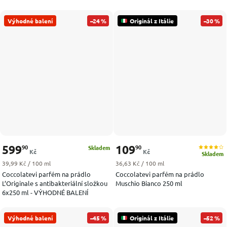
Výhodné balení
–24 %
Originál z Itálie
–30 %
599
109
90
90
Skladem
Kč
Kč
Skladem
Měrná cena:
Měrná cena:
39,99 Kč / 100 ml
36,63 Kč / 100 ml
Coccolatevi parfém na prádlo
Coccolatevi parfém na prádlo
L’Originale s antibakteriální složkou
Muschio Bianco 250 ml
6x250 ml - VÝHODNÉ BALENÍ
Výhodné balení
–45 %
Originál z Itálie
–52 %