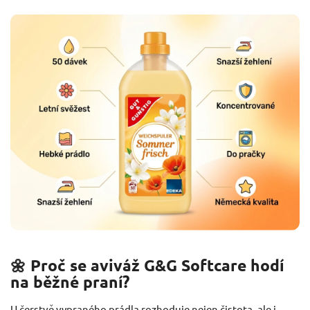
🌼 Proč se aviváž G&G Softcare hodí
na běžné praní?
U čerstvě vypraného prádla rozhoduje nejen čistota, ale i