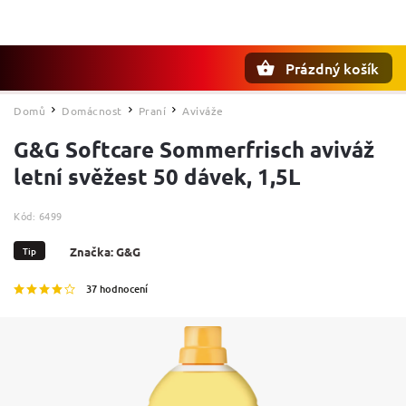
Prázdný košík
Hledat
Domů
Domácnost
Praní
Aviváže
/
/
/
G&G Softcare Sommerfrisch aviváž
letní svěžest 50 dávek, 1,5L
Kód:
6499
Tip
Značka:
G&G
37 hodnocení