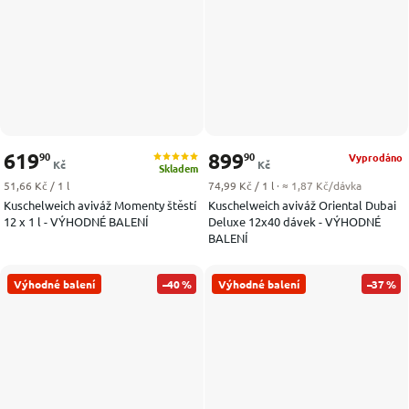
619
899
90
90
Vyprodáno
Kč
Kč
Skladem
Měrná cena:
Měrná cena:
51,66 Kč / 1 l
74,99 Kč / 1 l
· ≈ 1,87 Kč/dávka
Kuschelweich aviváž Momenty štěstí
Kuschelweich aviváž Oriental Dubai
12 x 1 l - VÝHODNÉ BALENÍ
Deluxe 12x40 dávek - VÝHODNÉ
BALENÍ
Výhodné balení
–40 %
Výhodné balení
–37 %