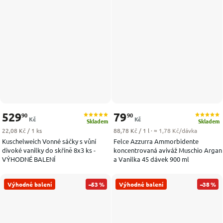
529
79
90
90
Kč
Kč
Skladem
Skladem
Měrná cena:
Měrná cena:
22,08 Kč / 1 ks
88,78 Kč / 1 l
· ≈ 1,78 Kč/dávka
Kuschelweich Vonné sáčky s vůní
Felce Azzurra Ammorbidente
divoké vanilky do skříně 8x3 ks -
koncentrovaná aviváž Muschio Argan
VÝHODNÉ BALENÍ
a Vanilka 45 dávek 900 ml
Výhodné balení
–53 %
Výhodné balení
–38 %