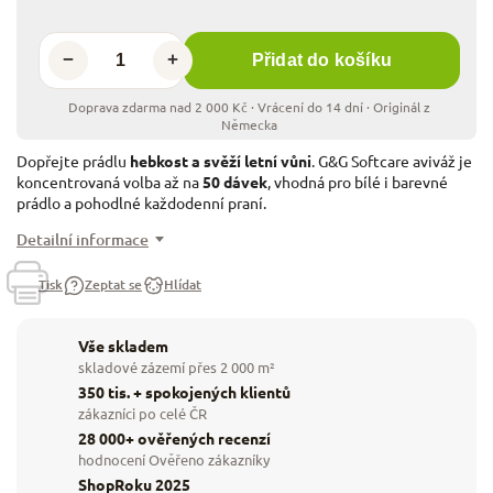
−
+
Přidat do košíku
Dopřejte prádlu
hebkost a svěží letní vůni
. G&G Softcare aviváž je
koncentrovaná volba až na
50 dávek
, vhodná pro bílé i barevné
prádlo a pohodlné každodenní praní.
Detailní informace
Tisk
Zeptat se
Hlídat
Vše skladem
skladové zázemí přes 2 000 m²
350 tis. + spokojených klientů
zákazníci po celé ČR
28 000+ ověřených recenzí
hodnocení Ověřeno zákazníky
ShopRoku 2025