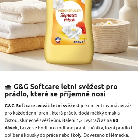
🧺 G&G Softcare letní svěžest pro
prádlo, které se příjemně nosí
G&G Softcare aviváž letní svěžest
je koncentrovaná aviváž
pro každodenní praní, která prádlu dodá měkký omak a
čistou, slunečně svěží vůni. Balení 1,5 l vystačí až na
50
dávek
, takže se hodí pro rodinné praní, ručníky, ložní prádlo i
oblíbené kousky do práce nebo školy. Dovezeno z Německa.