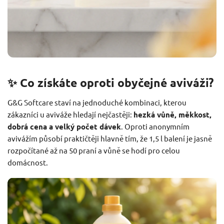
✨ Co získáte oproti obyčejné aviváži?
G&G Softcare staví na jednoduché kombinaci, kterou
zákazníci u aviváže hledají nejčastěji:
hezká vůně, měkkost,
dobrá cena a velký počet dávek
. Oproti anonymním
avivážím působí praktičtěji hlavně tím, že 1,5 l balení je jasně
rozpočítané až na 50 praní a vůně se hodí pro celou
domácnost.