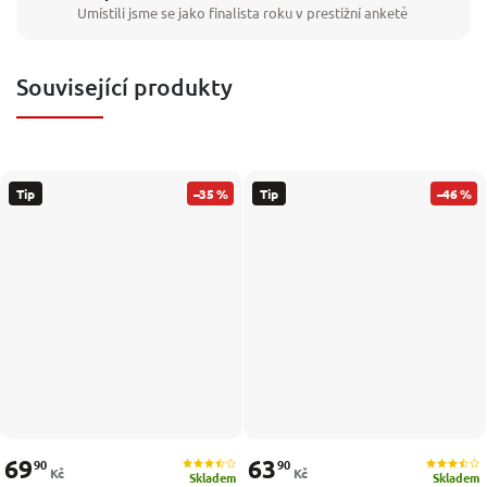
Umístili jsme se jako finalista roku v prestižní anketě
Související produkty
Tip
–35 %
Tip
–46 %
69
63
90
90
Kč
Kč
Skladem
Skladem