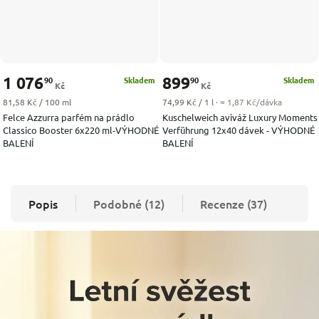
1 076
899
90
90
Skladem
Skladem
Kč
Kč
Měrná cena:
Měrná cena:
81,58 Kč / 100 ml
74,99 Kč / 1 l
· ≈ 1,87 Kč/dávka
Felce Azzurra parfém na prádlo
Kuschelweich aviváž Luxury Moments
Classico Booster 6x220 ml-VÝHODNÉ
Verführung 12x40 dávek - VÝHODNÉ
BALENÍ
BALENÍ
Popis
Podobné (12)
Recenze (37)