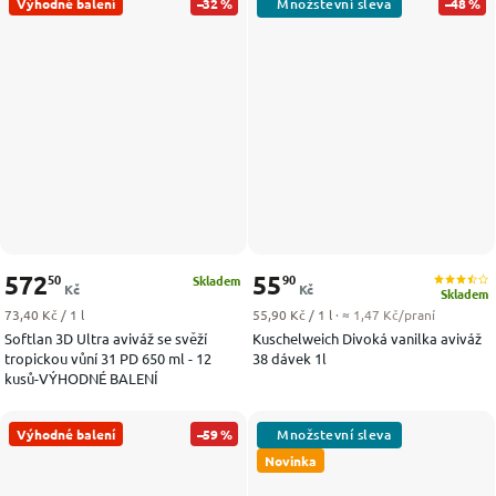
Výhodné balení
–32 %
–48 %
572
55
50
90
Skladem
Kč
Kč
Skladem
Měrná cena:
Měrná cena:
73,40 Kč / 1 l
55,90 Kč / 1 l
· ≈ 1,47 Kč/praní
Softlan 3D Ultra aviváž se svěží
Kuschelweich Divoká vanilka aviváž
tropickou vůní 31 PD 650 ml - 12
38 dávek 1l
kusů-VÝHODNÉ BALENÍ
Výhodné balení
–59 %
Novinka