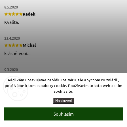
8.5.2020
Radek
Kvalita.
23.4.2020
Michal
krásně voní...
9.3.2020
Katerina
Rádi vám upravujeme nabídku na míru, ale abychom to zvládli,
+ Zvláštní vůně
používáme k tomu soubory cookie. Používáním tohoto webu s tím
souhlasíte.
29.7.2018
Nastavení
Ivana
Souhlasím
+ pěkne vonní