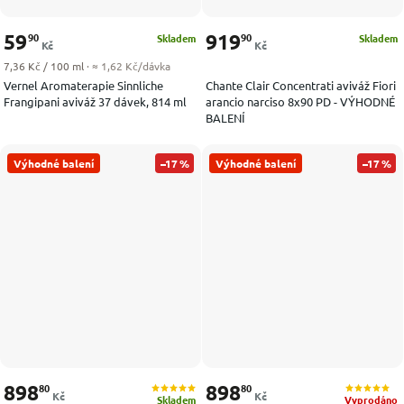
59
919
90
90
Skladem
Skladem
Kč
Kč
Měrná cena:
7,36 Kč / 100 ml
· ≈ 1,62 Kč/dávka
Vernel Aromaterapie Sinnliche
Chante Clair Concentrati aviváž Fiori
Frangipani aviváž 37 dávek, 814 ml
arancio narciso 8x90 PD - VÝHODNÉ
BALENÍ
Výhodné balení
–17 %
Výhodné balení
–17 %
898
898
80
80
Kč
Kč
Skladem
Vyprodáno