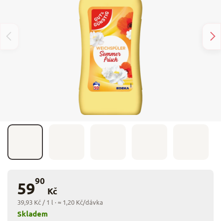
90
59
Kč
39,93 Kč / 1 l
· ≈ 1,20 Kč/dávka
Skladem