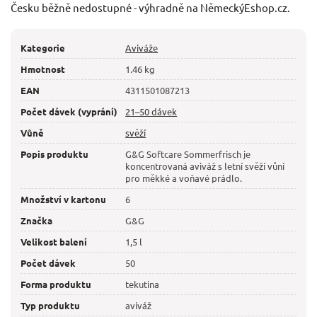
Česku běžně nedostupné - výhradně na NěmeckýEshop.cz.
Kategorie
Aviváže
Hmotnost
1.46 kg
EAN
4311501087213
Počet dávek (vyprání)
21–50 dávek
Vůně
svěží
Popis produktu
G&G Softcare Sommerfrisch je
koncentrovaná aviváž s letní svěží vůní
pro měkké a voňavé prádlo.
Množství v kartonu
6
Značka
G&G
Velikost balení
1,5 l
Počet dávek
50
Forma produktu
tekutina
Typ produktu
aviváž