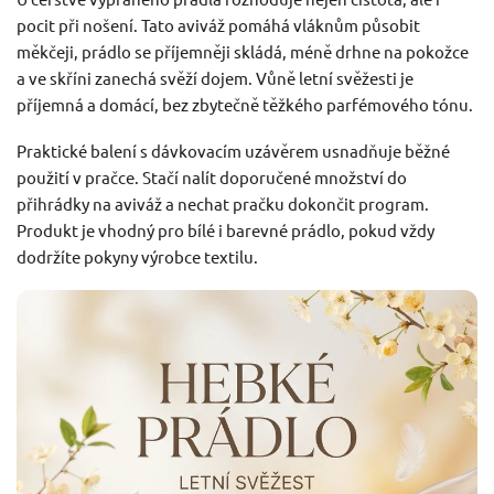
pocit při nošení. Tato aviváž pomáhá vláknům působit
měkčeji, prádlo se příjemněji skládá, méně drhne na pokožce
a ve skříni zanechá svěží dojem. Vůně letní svěžesti je
příjemná a domácí, bez zbytečně těžkého parfémového tónu.
Praktické balení s dávkovacím uzávěrem usnadňuje běžné
použití v pračce. Stačí nalít doporučené množství do
přihrádky na aviváž a nechat pračku dokončit program.
Produkt je vhodný pro bílé i barevné prádlo, pokud vždy
dodržíte pokyny výrobce textilu.