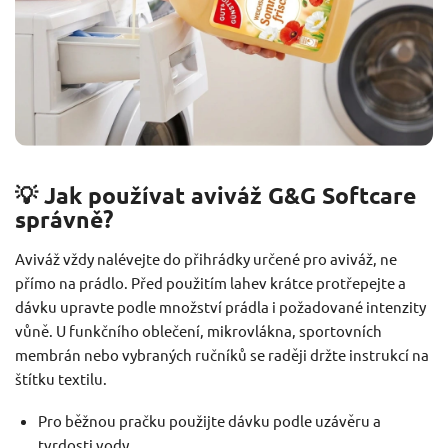
💡 Jak používat aviváž G&G Softcare
správně?
Aviváž vždy nalévejte do přihrádky určené pro aviváž, ne
přímo na prádlo. Před použitím lahev krátce protřepejte a
dávku upravte podle množství prádla i požadované intenzity
vůně. U funkčního oblečení, mikrovlákna, sportovních
membrán nebo vybraných ručníků se raději držte instrukcí na
štítku textilu.
Pro běžnou pračku použijte dávku podle uzávěru a
tvrdosti vody.