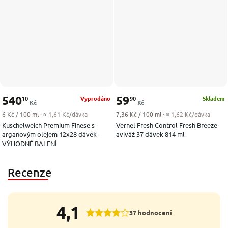
540
59
10
90
Vyprodáno
Skladem
Kč
Kč
Měrná cena:
Měrná cena:
6 Kč / 100 ml
· ≈ 1,61 Kč/dávka
7,36 Kč / 100 ml
· ≈ 1,62 Kč/dávka
Kuschelweich Premium Finese s
Vernel Fresh Control Fresh Breeze
arganovým olejem 12x28 dávek -
aviváž 37 dávek 814 ml
VÝHODNÉ BALENÍ
Recenze
4,1
37 hodnocení