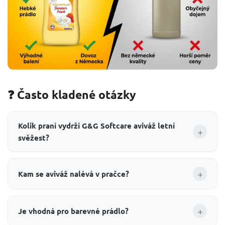
❓ Často kladené otázky
Kolik praní vydrží G&G Softcare aviváž letní
+
svěžest?
+
Kam se aviváž nalévá v pračce?
+
Je vhodná pro barevné prádlo?