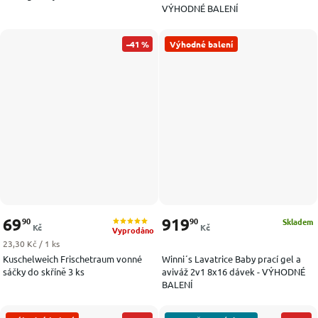
VÝHODNÉ BALENÍ
–41 %
Výhodné balení
69
919
90
90
Skladem
Kč
Kč
Vyprodáno
Měrná cena:
23,30 Kč / 1 ks
Kuschelweich Frischetraum vonné
Winni´s Lavatrice Baby prací gel a
sáčky do skříně 3 ks
aviváž 2v1 8x16 dávek - VÝHODNÉ
BALENÍ