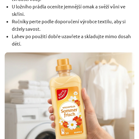
U ložního prádla oceníte jemnější omak a svěží vůni ve
skříni.
Ručníky perte podle doporučení výrobce textilu, aby si
držely savost.
Lahev po použití dobře uzavřete a skladujte mimo dosah
dětí.