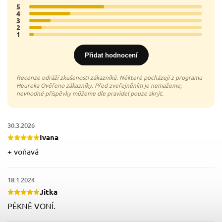
5
18x
4
10x
3
5x
2
3x
1
1x
Přidat hodnocení
30.3.2026
Ivana
+ voňavá
18.1.2024
Jitka
PĚKNĚ VONÍ.