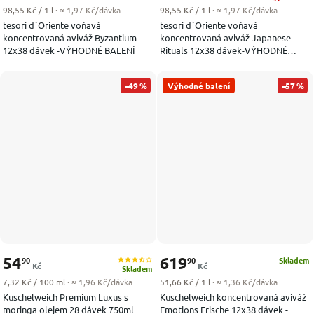
Měrná cena:
Měrná cena:
98,55 Kč / 1 l
· ≈ 1,97 Kč/dávka
98,55 Kč / 1 l
· ≈ 1,97 Kč/dávka
tesori d´Oriente voňavá
tesori d´Oriente voňavá
koncentrovaná aviváž Byzantium
koncentrovaná aviváž Japanese
12x38 dávek -VÝHODNÉ BALENÍ
Rituals 12x38 dávek-VÝHODNÉ
BALENÍ
–49 %
Výhodné balení
–57 %
54
619
90
90
Skladem
Kč
Kč
Skladem
Měrná cena:
Měrná cena:
7,32 Kč / 100 ml
· ≈ 1,96 Kč/dávka
51,66 Kč / 1 l
· ≈ 1,36 Kč/dávka
Kuschelweich Premium Luxus s
Kuschelweich koncentrovaná aviváž
moringa olejem 28 dávek 750ml
Emotions Frische 12x38 dávek -