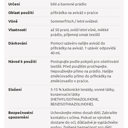
Určení
bílé a barevné prádlo
Oblast použití
přihrádka na aviváž v pračce
Vůně
Sommerfrisch / letní svěžest
Vlastnosti
až 50 praní, svěží letní vůně, měkké
prádlo, příjemný omak textilií
Dávkování
Pomocí uzávěru nalijte aviváž do
přihrádky na aviváž. 1 uzávěr odpovídá
40 ml.
Návod k použití
Postupujte podle pokynů pro ošetřování
textilií. Před použitím protřepejte.
Nepoužívejte přímo na prádlo. Nalijte
změkčovadlo přímo do přihrádky na
změkčovadlo v pračce.
Složení
5-15 % kationické tenzidy, vonné látky,
konzervační látky
(METHYLISOTHIAZOLINONE,
BENZISOTHIAZOLINONE).
Bezpečnostní
Uchovávejte mimo dosah dětí. Zabraňte
upozornění
kontaktu s očima. Pokud se výrobek
dostane do očí, důkladně je vypláchněte
vodou. Zvýšená bezpečnost pro děti: