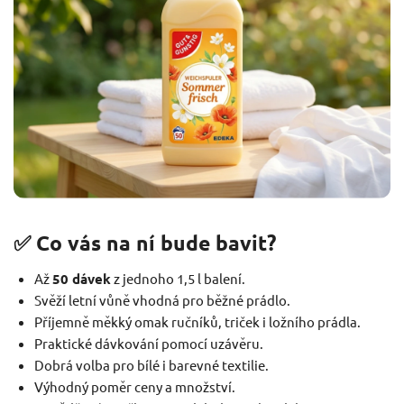
✅ Co vás na ní bude bavit?
Až
50 dávek
z jednoho 1,5 l balení.
Svěží letní vůně vhodná pro běžné prádlo.
Příjemně měkký omak ručníků, triček i ložního prádla.
Praktické dávkování pomocí uzávěru.
Dobrá volba pro bílé i barevné textilie.
Výhodný poměr ceny a množství.