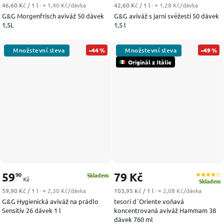
Měrná cena:
Měrná cena:
46,60 Kč / 1 l
· ≈ 1,40 Kč/dávka
42,60 Kč / 1 l
· ≈ 1,28 Kč/dávka
G&G Morgenfrisch aviváž 50 dávek
G&G aviváž s jarní svěžestí 50 dávek
1,5L
1,5 l
–44 %
–49 %
Originál z Itálie
59
79 Kč
90
Skladem
Kč
Skladem
Měrná cena:
Měrná cena:
59,90 Kč / 1 l
· ≈ 2,30 Kč/dávka
103,95 Kč / 1 l
· ≈ 2,08 Kč/dávka
G&G Hygienická aviváž na prádlo
tesori d´Oriente voňavá
Sensitiv 26 dávek 1 l
koncentrovaná aviváž Hammam 38
dávek 760 ml