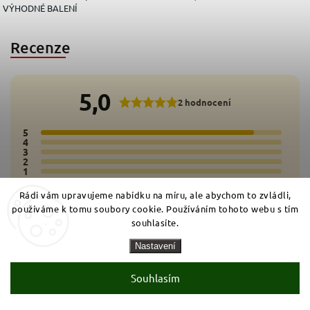
VÝHODNÉ BALENÍ
Recenze
5,0
2 hodnocení
5
2x
4
0x
3
0x
2
0x
1
0x
Rádi vám upravujeme nabídku na míru, ale abychom to zvládli,
Přidat hodnocení
používáme k tomu soubory cookie. Používáním tohoto webu s tím
souhlasíte.
Nastavení
Souhlasím
26.2.2026