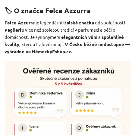
🏷️ O značce Felce Azzurra
Felce Azzurra
je legendární
italská značka
od společnosti
Paglieri
s více než stoletou tradicí v parfumaci a péči o
domácnost. Je synonymem
elegantních vůní
a
spolehlivé
kvality
, kterou Italové milují.
V Česku běžně nedostupné —
výhradně na NěmeckýEshop.cz.