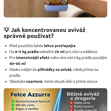
💡 Jak koncentrovanou aviváž
správně používat?
Před použitím lahev
lehce protřepejte
Na
4–5 kg prádla
odměřte
20 ml
pro vůni a měkkost
Pro
intenzivnější efekt
nebo více než 6 kg prádla použijte
40–60 ml
Dávku nalijte do
přihrádky na aviváž
, nikdy přímo na
prádlo
Skladujte
uzavřené
, mimo dosah dětí a přímé slunce