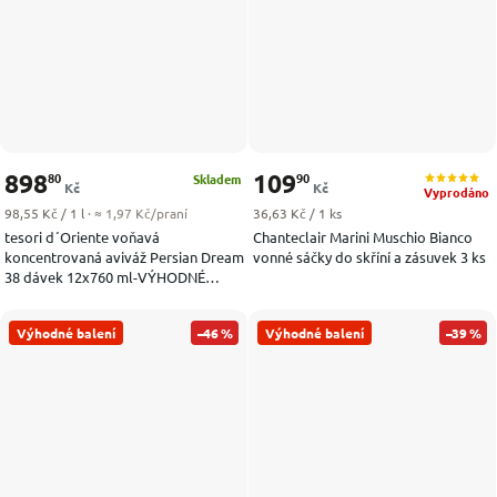
898
109
80
90
Skladem
Kč
Kč
Vyprodáno
Měrná cena:
Měrná cena:
98,55 Kč / 1 l
· ≈ 1,97 Kč/praní
36,63 Kč / 1 ks
tesori d´Oriente voňavá
Chanteclair Marini Muschio Bianco
koncentrovaná aviváž Persian Dream
vonné sáčky do skříní a zásuvek 3 ks
38 dávek 12x760 ml-VÝHODNÉ
BALENÍ
Výhodné balení
–46 %
Výhodné balení
–39 %