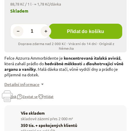
88,78 Kč / 1 l
· ≈ 1,78 Kč/dávka
Skladem
−
+
Přidat do košíku
Felce Azzurra Ammorbidente je
koncentrovaná italská aviváž
,
která zahalí prádlo do
hedvábné měkkosti
a
dlouhotrvající vůně
arganu a vanilky
. Malá dávka stačí, vůně vydrží dny a prádlo je
příjemné na dotek.
Detailní informace
Tisk
Zeptat se
Hlídat
Vše skladem
skladové zázemí přes 2 000 m²
350 tis. + spokojených klientů
zákazníci po celé ČR