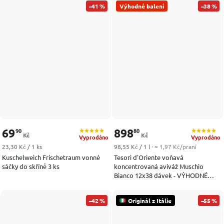
–41 %
Výhodné balení
–38 %
69
898
90
80
Kč
Kč
Vyprodáno
Vyprodáno
Měrná cena:
Měrná cena:
23,30 Kč / 1 ks
98,55 Kč / 1 l
· ≈ 1,97 Kč/praní
Kuschelweich Frischetraum vonné
Tesori d'Oriente voňavá
sáčky do skříně 3 ks
koncentrovaná aviváž Muschio
Bianco 12x38 dávek - VÝHODNÉ
BALENÍ
–42 %
Originál z Itálie
–55 %