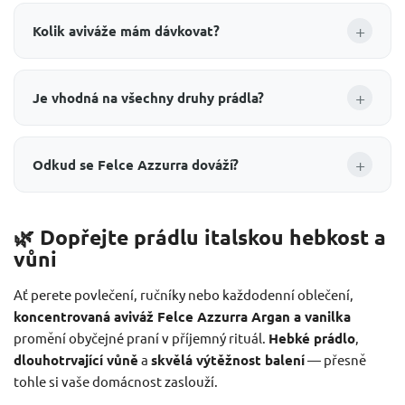
+
Kolik aviváže mám dávkovat?
+
Je vhodná na všechny druhy prádla?
+
Odkud se Felce Azzurra dováží?
🌿 Dopřejte prádlu italskou hebkost a
vůni
Ať perete povlečení, ručníky nebo každodenní oblečení,
koncentrovaná aviváž Felce Azzurra Argan a vanilka
promění obyčejné praní v příjemný rituál.
Hebké prádlo
,
dlouhotrvající vůně
a
skvělá výtěžnost balení
— přesně
tohle si vaše domácnost zaslouží.