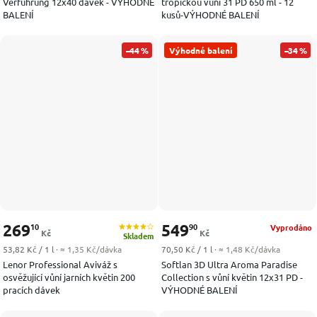
Verführung 12x40 dávek - VÝHODNÉ
tropickou vůní 31 PD 650 ml - 12
BALENÍ
kusů-VÝHODNÉ BALENÍ
–44 %
Výhodné balení
–34 %
269
549
10
90
Vyprodáno
Kč
Kč
Skladem
Měrná cena:
Měrná cena:
53,82 Kč / 1 l
· ≈ 1,35 Kč/dávka
70,50 Kč / 1 l
· ≈ 1,48 Kč/dávka
Lenor Professional Aviváž s
Softlan 3D Ultra Aroma Paradise
osvěžující vůní jarních květin 200
Collection s vůní květin 12x31 PD -
pracích dávek
VÝHODNÉ BALENÍ