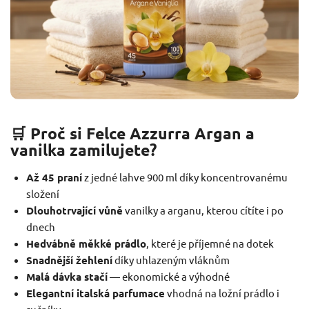
🛒 Proč si Felce Azzurra Argan a
vanilka zamilujete?
Až 45 praní
z jedné lahve 900 ml díky koncentrovanému
složení
Dlouhotrvající vůně
vanilky a arganu, kterou cítíte i po
dnech
Hedvábně měkké prádlo
, které je příjemné na dotek
Snadnější žehlení
díky uhlazeným vláknům
Malá dávka stačí
— ekonomické a výhodné
Elegantní italská parfumace
vhodná na ložní prádlo i