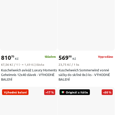
810
569
70
90
Skladem
Vyprodáno
Kč
Kč
Měrná cena:
Měrná cena:
67,56 Kč / 1 l
· ≈ 1,69 Kč/dávka
23,75 Kč / 1 ks
Kuschelweich aviváž Luxury Moments
Kuschelweich Sommerwind vonné
Geheimnis 12x40 dávek - VÝHODNÉ
sáčky do skříně 8x3 ks - VÝHODNÉ
BALENÍ
BALENÍ
Výhodné balení
–17 %
Originál z Itálie
–30 %