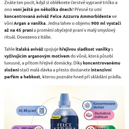
Znáte ten pocit, když si obléknete čerstvě vyprané tričko a
ono
voní ještě po několika dnech
? Přesně to umí
koncentrovaná aviváž Felce Azzurra Ammorbidente
ve
vůni
Argan a vanilka
. Jedna lahev o objemu
900 ml vystačí
až na 45 praní
a promění obyčejné praní v malý smyslový
rituál. Dovezeno z Itálie.
Tahle
italská aviváž
spojuje
hřejivou sladkost vanilky
s
vyživujícím arganovým motivem
do vůně, která působí
luxusně, a přitom hřejivě domácky. Díky
koncentrovanému
složení
stačí malá dávka a přesto dostanete
intenzivní
parfém a hebkost
, kterou poznáte hned při skládání prádla.