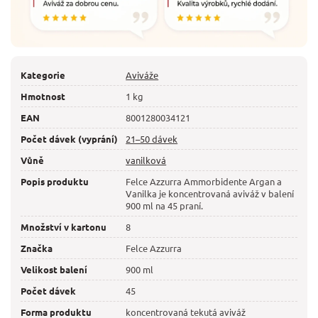
Kategorie
Aviváže
Hmotnost
1 kg
EAN
8001280034121
Počet dávek (vyprání)
21–50 dávek
Vůně
vanilková
Popis produktu
Felce Azzurra Ammorbidente Argan a
Vanilka je koncentrovaná aviváž v balení
900 ml na 45 praní.
Množství v kartonu
8
Značka
Felce Azzurra
Velikost balení
900 ml
Počet dávek
45
Forma produktu
koncentrovaná tekutá aviváž