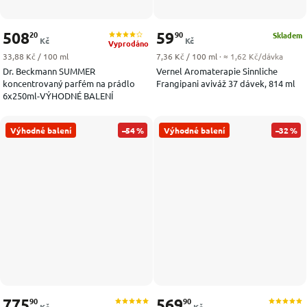
508
59
20
90
Skladem
Kč
Kč
Vyprodáno
Měrná cena:
Měrná cena:
33,88 Kč / 100 ml
7,36 Kč / 100 ml
· ≈ 1,62 Kč/dávka
Dr. Beckmann SUMMER
Vernel Aromaterapie Sinnliche
koncentrovaný parfém na prádlo
Frangipani aviváž 37 dávek, 814 ml
6x250ml-VÝHODNÉ BALENÍ
Výhodné balení
–54 %
Výhodné balení
–32 %
775
569
90
90
Kč
Kč