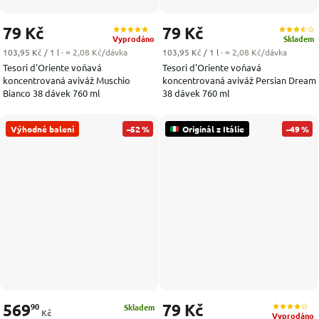
79 Kč
79 Kč
Vyprodáno
Skladem
Měrná cena:
Měrná cena:
103,95 Kč / 1 l
· ≈ 2,08 Kč/dávka
103,95 Kč / 1 l
· ≈ 2,08 Kč/dávka
Tesori d'Oriente voňavá
Tesori d'Oriente voňavá
koncentrovaná aviváž Muschio
koncentrovaná aviváž Persian Dream
Bianco 38 dávek 760 ml
38 dávek 760 ml
Výhodné balení
–52 %
Originál z Itálie
–49 %
569
79 Kč
90
Skladem
Kč
Vyprodáno