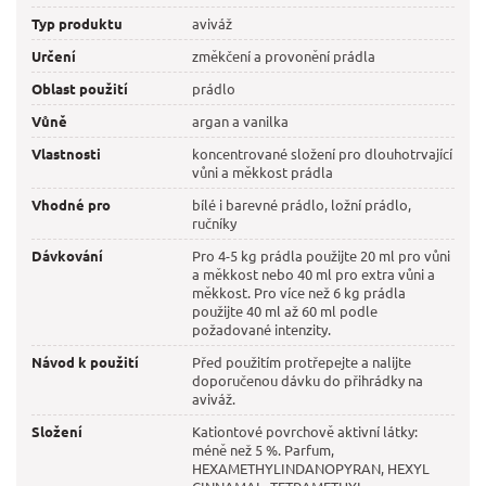
Typ produktu
aviváž
Určení
změkčení a provonění prádla
Oblast použití
prádlo
Vůně
argan a vanilka
Vlastnosti
koncentrované složení pro dlouhotrvající
vůni a měkkost prádla
Vhodné pro
bílé i barevné prádlo, ložní prádlo,
ručníky
Dávkování
Pro 4-5 kg prádla použijte 20 ml pro vůni
a měkkost nebo 40 ml pro extra vůni a
měkkost. Pro více než 6 kg prádla
použijte 40 ml až 60 ml podle
požadované intenzity.
Návod k použití
Před použitím protřepejte a nalijte
doporučenou dávku do přihrádky na
aviváž.
Složení
Kationtové povrchově aktivní látky:
méně než 5 %. Parfum,
HEXAMETHYLINDANOPYRAN, HEXYL