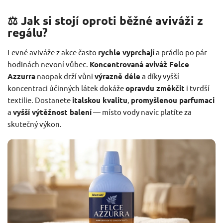
⚖️ Jak si stojí oproti běžné aviváži z
regálu?
Levné aviváže z akce často
rychle vyprchají
a prádlo po pár
hodinách nevoní vůbec.
Koncentrovaná aviváž Felce
Azzurra
naopak drží vůni
výrazně déle
a díky vyšší
koncentraci účinných látek dokáže
opravdu změkčit
i tvrdší
textilie. Dostanete
italskou kvalitu
,
promyšlenou parfumaci
a
vyšší výtěžnost balení
— místo vody navíc platíte za
skutečný výkon.