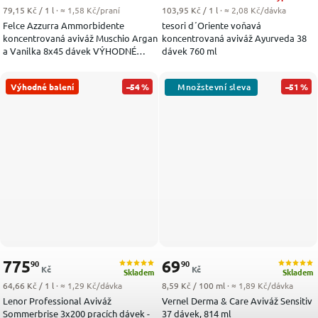
Měrná cena:
Měrná cena:
79,15 Kč / 1 l
· ≈ 1,58 Kč/praní
103,95 Kč / 1 l
· ≈ 2,08 Kč/dávka
Felce Azzurra Ammorbidente
tesori d´Oriente voňavá
koncentrovaná aviváž Muschio Argan
koncentrovaná aviváž Ayurveda 38
a Vanilka 8x45 dávek VÝHODNÉ
dávek 760 ml
BALENÍ
Výhodné balení
–54 %
–51 %
775
69
90
90
Kč
Kč
Skladem
Skladem
Měrná cena:
Měrná cena:
64,66 Kč / 1 l
· ≈ 1,29 Kč/dávka
8,59 Kč / 100 ml
· ≈ 1,89 Kč/dávka
Lenor Professional Aviváž
Vernel Derma & Care Aviváž Sensitiv
Sommerbrise 3x200 pracích dávek -
37 dávek, 814 ml