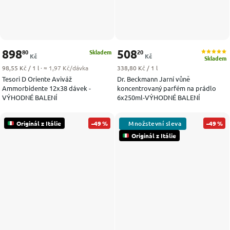
898
508
80
20
Skladem
Kč
Kč
Skladem
Měrná cena:
Měrná cena:
98,55 Kč / 1 l
· ≈ 1,97 Kč/dávka
338,80 Kč / 1 l
Tesori D Oriente Aviváž
Dr. Beckmann Jarní vůně
Ammorbidente 12x38 dávek -
koncentrovaný parfém na prádlo
VÝHODNÉ BALENÍ
6x250ml-VÝHODNÉ BALENÍ
Originál z Itálie
–49 %
–49 %
Originál z Itálie