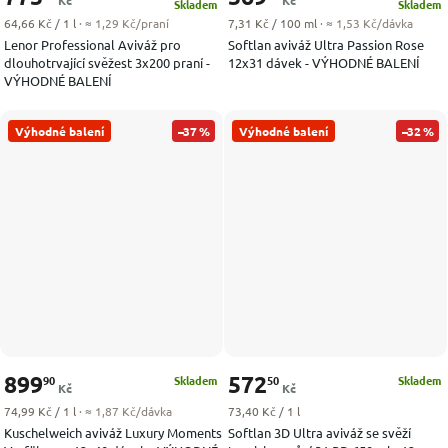
Skladem
Skladem
Měrná cena:
Měrná cena:
64,66 Kč / 1 l
· ≈ 1,29 Kč/praní
7,31 Kč / 100 ml
· ≈ 1,53 Kč/dávka
Lenor Professional Aviváž pro
Softlan aviváž Ultra Passion Rose
dlouhotrvající svěžest 3x200 praní -
12x31 dávek - VÝHODNÉ BALENÍ
VÝHODNÉ BALENÍ
Výhodné balení
–37 %
Výhodné balení
–32 %
899
572
90
50
Skladem
Skladem
Kč
Kč
Měrná cena:
Měrná cena:
74,99 Kč / 1 l
· ≈ 1,87 Kč/dávka
73,40 Kč / 1 l
Kuschelweich aviváž Luxury Moments
Softlan 3D Ultra aviváž se svěží