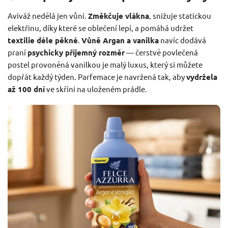
Aviváž nedělá jen vůni.
Změkčuje vlákna
, snižuje statickou
elektřinu, díky které se oblečení lepí, a pomáhá udržet
textilie déle pěkné
.
Vůně Argan a vanilka
navíc dodává
praní
psychicky příjemný rozměr
— čerstvě povlečená
postel provoněná vanilkou je malý luxus, který si můžete
dopřát každý týden. Parfemace je navržená tak, aby
vydržela
až 100 dní
ve skříni na uloženém prádle.