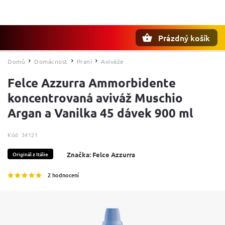
Prázdný košík
Hledat
Domů
Domácnost
Praní
Aviváže
/
/
/
Felce Azzurra Ammorbidente
koncentrovaná aviváž Muschio
Argan a Vanilka 45 dávek 900 ml
Kód:
34121
Originál z Itálie
Značka:
Felce Azzurra
2 hodnocení