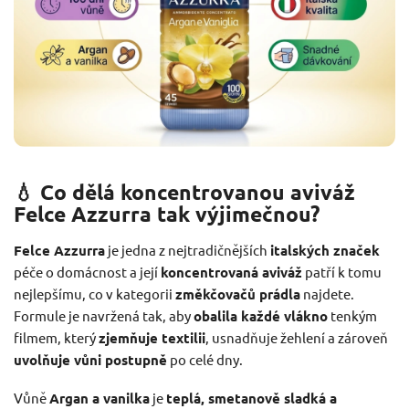
💧 Co dělá koncentrovanou aviváž
Felce Azzurra tak výjimečnou?
Felce Azzurra
je jedna z nejtradičnějších
italských značek
péče o domácnost a její
koncentrovaná aviváž
patří k tomu
nejlepšímu, co v kategorii
změkčovačů prádla
najdete.
Formule je navržená tak, aby
obalila každé vlákno
tenkým
filmem, který
zjemňuje textilii
, usnadňuje žehlení a zároveň
uvolňuje vůni postupně
po celé dny.
Vůně
Argan a vanilka
je
teplá, smetanově sladká a