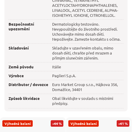
CINNAMAL, TETRAMETHYL
ACETYLOCTAHYDRONAPHTHALENES,
LINALOOL, ACETYL CEDRENE, ALPHA-
ISOMETHYL IONONE, CITRONELLOL.
Bezpečnostní
Dermatologicky testováno.
upozornění
Nevypouštějte do životního prostředí.
Uchovávejte mimo dosah dětí.
Nepožívejte. Zamezte kontaktu s očima.
Skladování
Skladujte v uzavřeném obalu, mimo
dosah dětí, chraňte před mrazem a
přímým slunečním zářením.
Země původu
Itálie
Výrobce
Paglieri S.p.A.
Distributor / dovozce
Euro Market Group s.r.o., Hájkova 356,
Domažlice, 34401
Způsob likvidace
Obal likvidujte v souladu s místními
předpisy.
Výhodné balení
–44 %
Výhodné balení
–41 %