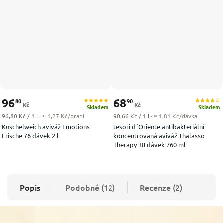
96
68
80
90
Kč
Kč
Skladem
Skladem
Měrná cena:
Měrná cena:
96,80 Kč / 1 l
· ≈ 1,27 Kč/praní
90,66 Kč / 1 l
· ≈ 1,81 Kč/dávka
Kuschelweich aviváž Emotions
tesori d´Oriente antibakteriální
Frische 76 dávek 2 l
koncentrovaná aviváž Thalasso
Therapy 38 dávek 760 ml
Popis
Podobné (12)
Recenze (2)