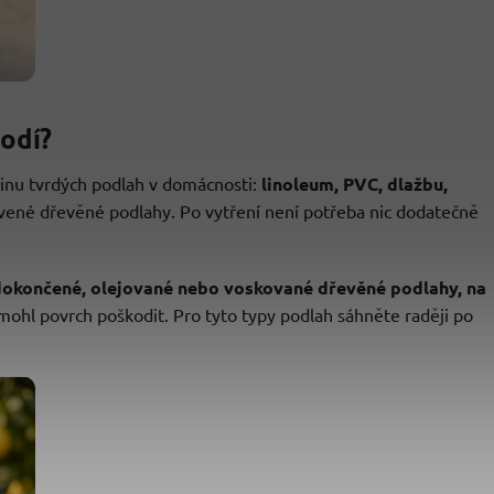
hodí?
šinu tvrdých podlah v domácnosti:
linoleum, PVC, dlažbu,
vené dřevěné podlahy. Po vytření není potřeba nic dodatečně
dokončené, olejované nebo voskované dřevěné podlahy, na
 mohl povrch poškodit. Pro tyto typy podlah sáhněte raději po