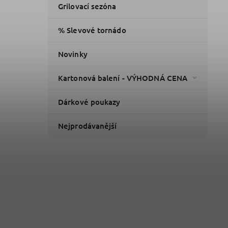
Grilovací sezóna
% Slevové tornádo
Novinky
Kartonová balení - VÝHODNÁ CENA
Dárkové poukazy
Nejprodávanější