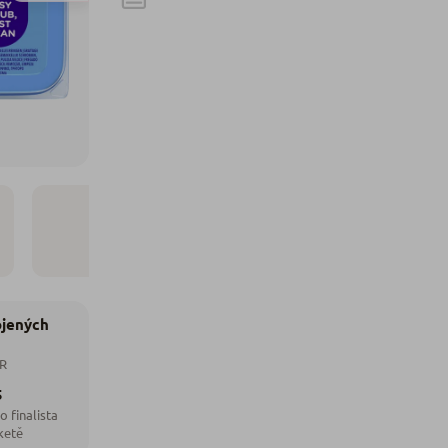
ojených
ČR
5
o finalista
ketě