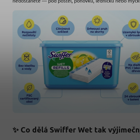
nedostanete — pod postel, pohovku, ledničku nebo myč
✨ Co dělá Swiffer Wet tak výjimečn