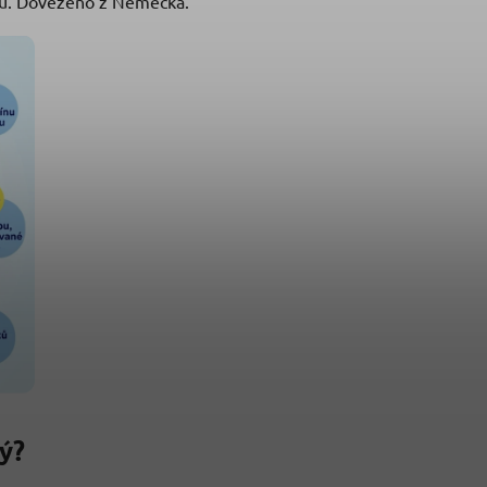
ku. Dovezeno z Německa.
ý?