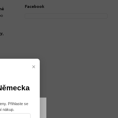
Facebook
né
po
ky
,
×
 Německa
eny. Přihlaste se
ní nákup.
Souhlasím