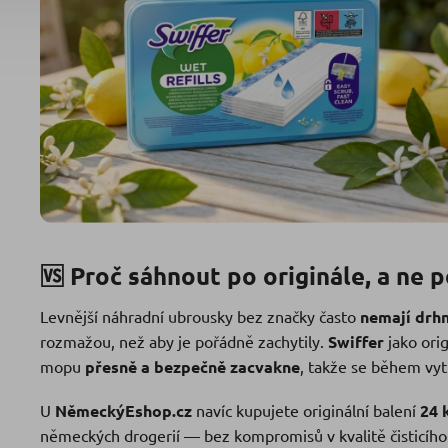
🆚 Proč sáhnout po originále, a ne 
Levnější náhradní ubrousky bez značky často
nemají drh
rozmažou, než aby je pořádně zachytily.
Swiffer
jako orig
mopu
přesně a bezpečně zacvakne
, takže se během vyt
U
NěmeckýEshop.cz
navíc kupujete originální balení
24 
německých drogerií — bez kompromisů v kvalitě čisticího