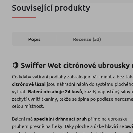
Související produkty
Popis
Recenze (53)
🍋 Swiffer Wet citrónové ubrousky 
Co kdyby vytírání podlahy zabralo jen pár minut a bez ta
citrónové lázni
jsou náhradní náplň do systému plochého 
vytírat.
Balení obsahuje 24 kusů
, každý napuštěný silný
zachytí uvnitř tkaniny, takže se špína po podlaze nerozm
celou místnost.
Balení má
speciální drhnoucí pruh
přímo na ubrousku — u
pruhem přesně na fleky. Díky ploché a úzké hlavici se
Swi