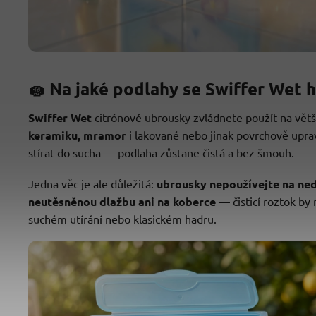
🧽 Na jaké podlahy se Swiffer Wet 
Swiffer Wet
citrónové ubrousky zvládnete použít na vět
keramiku, mramor
i lakované nebo jinak povrchově upra
stírat do sucha — podlaha zůstane čistá a bez šmouh.
Jedna věc je ale důležitá:
ubrousky nepoužívejte na ne
neutěsněnou dlažbu ani na koberce
— čisticí roztok by
suchém utírání nebo klasickém hadru.