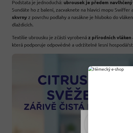
Podstata je jednoduchá:
ubrousek je předem navlhčený
Sundáte ho z balení, zacvaknete na hlavici mopu Swiffer 
skvrny
z povrchu podlahy a nasákne je hluboko do vláken
dlaždicích.
Textilie ubrousku je zčásti vyrobená
z přírodních vláken
která podporuje odpovědné a udržitelné lesní hospodářst
Rádi vám upravujeme
tomu soubory cookie