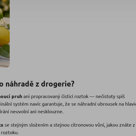
po náhradě z drogerie?
noucí pruh
ani propracovaný čisticí roztok — nečistoty spíš
inální systém navíc garantuje, že se náhradní ubrousek na hlavi
írání neuvolní ani nesklouzne.
ks
se stejným složením a stejnou citronovou vůní, jakou znáte z
 roztoku.