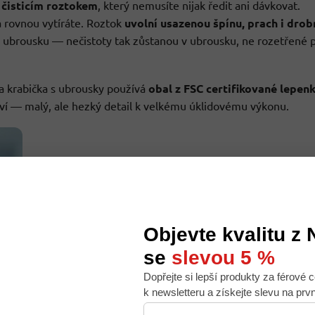
 čisticím roztokem
, který nemusíte nijak ředit ani dávkovat.
a rovnou vytíráte. Roztok
uvolní usazenou špínu, prach i drob
 ubrousku — nečistoty tak zůstanou v ubrousku, ne rozetřené 
a krabička s ubrousky používá
obal z FSC certifikované lepen
ví — malý, ale hezký detail k velkému úklidovému výkonu.
Objevte kvalitu z
se
slevou 5 %
Dopřejte si lepší produkty za férové c
 nabídku na míru, ale abychom to zvládli, používáme k
k newsletteru a získejte slevu na prv
. Používáním tohoto webu s tím souhlasíte.