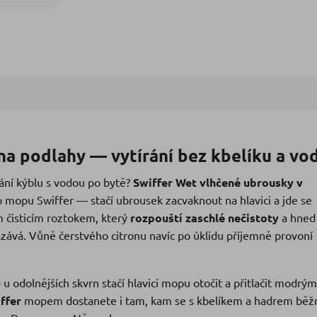
na podlahy — vytírání bez kbelíku a vo
hání kýblu s vodou po bytě?
Swiffer Wet vlhčené ubrousky v
mopu Swiffer — stačí ubrousek zacvaknout na hlavici a jde se
m čisticím roztokem, který
rozpouští zaschlé nečistoty
a hned 
azává. Vůně čerstvého citronu navíc po úklidu příjemně provoní
 odolnějších skvrn stačí hlavici mopu otočit a přitlačit modrým
ffer
mopem dostanete i tam, kam se s kbelíkem a hadrem běž