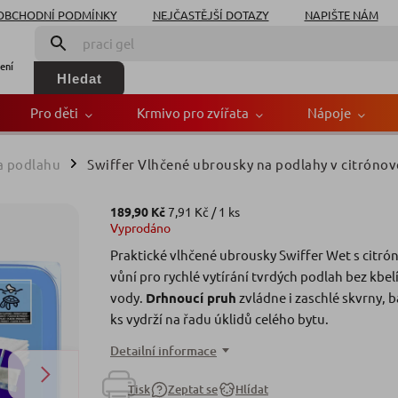
OBCHODNÍ PODMÍNKY
NEJČASTĚJŠÍ DOTAZY
NAPIŠTE NÁM
ení
Hledat
Pro děti
Krmivo pro zvířata
Nápoje
a podlahu
Swiffer Vlhčené ubrousky na podlahy v citrónové
/
sky na podlahy v citrón
189,90 Kč
7,91 Kč / 1 ks
Vyprodáno
Znač
Praktické vlhčené ubrousky Swiffer Wet s citr
vůní pro rychlé vytírání tvrdých podlah bez kbel
vody.
Drhnoucí pruh
zvládne i zaschlé skvrny, b
ks vydrží na řadu úklidů celého bytu.
Detailní informace
Tisk
Zeptat se
Hlídat