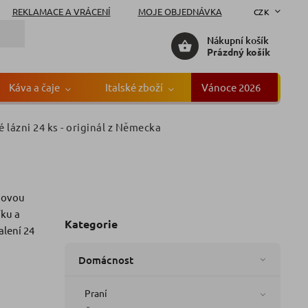
REKLAMACE A VRÁCENÍ
MOJE OBJEDNÁVKA
CZK
Nákupní košík
Prázdný košík
Káva a čaje
Italské zboží
Vánoce 2026
Gr
 lázni 24 ks
- originál z Německa
ové
ka:
Swiffer
ónovou
íku a
Kategorie
alení 24
Domácnost
Praní