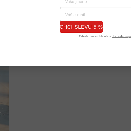
CHCI SLEVU 5 %
Odesláním souhlasíte s
obchodními p