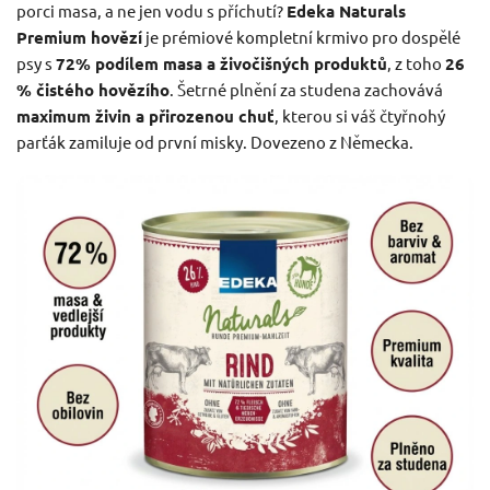
porci masa, a ne jen vodu s příchutí?
Edeka Naturals
Premium hovězí
je prémiové kompletní krmivo pro dospělé
psy s
72% podílem masa a živočišných produktů
, z toho
26
% čistého hovězího
. Šetrné plnění za studena zachovává
maximum živin a přirozenou chuť
, kterou si váš čtyřnohý
parťák zamiluje od první misky. Dovezeno z Německa.