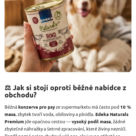
⚖️ Jak si stojí oproti běžné nabídce z
obchodu?
Běžná
konzerva pro psy
ze supermarketu má často pod
10 %
masa
, zbytek tvoří voda, obiloviny a plnidla.
Edeka Naturals
Premium
jde opačnou cestou —
vysoký podíl masa
, žádné
zbytečné náhražky a šetrné zpracování, které živiny nezničí.
Rozdíl pozná nejen chuťově váš pes, ale i vy na etiketě se