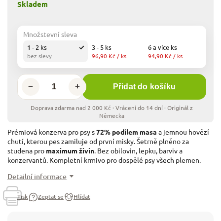
Skladem
Množstevní sleva
1 - 2 ks
3 - 5 ks
6 a více ks
bez slevy
96,90 Kč
/ ks
94,90 Kč
/ ks
−
+
Přidat do košíku
Prémiová konzerva pro psy s
72% podílem masa
a jemnou hovězí
chutí, kterou pes zamiluje od první misky. Šetrně plněno za
studena pro
maximum živin
. Bez obilovin, lepku, barviv a
konzervantů. Kompletní krmivo pro dospělé psy všech plemen.
Detailní informace
Tisk
Zeptat se
Hlídat