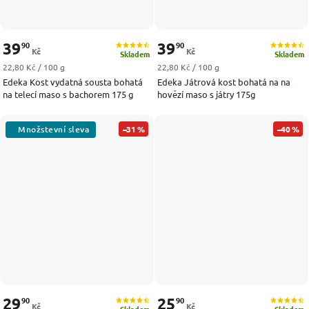
39
39
90
90
Kč
Kč
Skladem
Skladem
Měrná cena:
Měrná cena:
22,80 Kč / 100 g
22,80 Kč / 100 g
Edeka Kost vydatná sousta bohatá
Edeka Játrová kost bohatá na na
na telecí maso s bachorem 175 g
hovězí maso s játry 175g
–31 %
–40 %
29
25
90
90
Kč
Kč