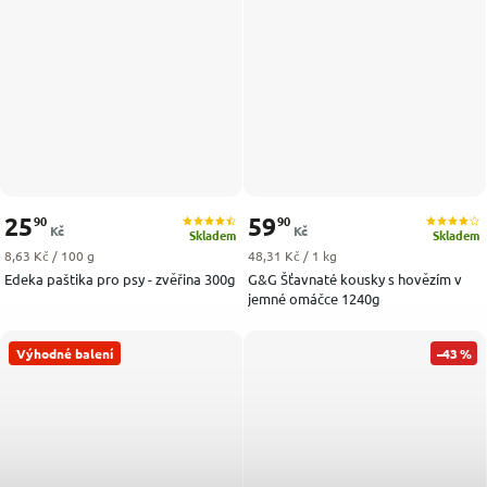
25
59
90
90
Kč
Kč
Skladem
Skladem
Měrná cena:
Měrná cena:
8,63 Kč / 100 g
48,31 Kč / 1 kg
Edeka paštika pro psy - zvěřina 300g
G&G Šťavnaté kousky s hovězím v
jemné omáčce 1240g
Výhodné balení
–43 %