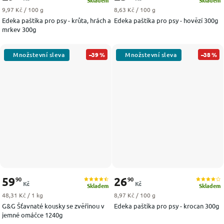
Skladem
Skladem
Měrná cena:
Měrná cena:
9,97 Kč / 100 g
8,63 Kč / 100 g
Edeka paštika pro psy - krůta, hrách a
Edeka paštika pro psy - hovězí 300g
mrkev 300g
–39 %
–38 %
59
26
90
90
Kč
Kč
Skladem
Skladem
Měrná cena:
Měrná cena:
48,31 Kč / 1 kg
8,97 Kč / 100 g
G&G Šťavnaté kousky se zvěřinou v
Edeka paštika pro psy - krocan 300g
jemné omáčce 1240g