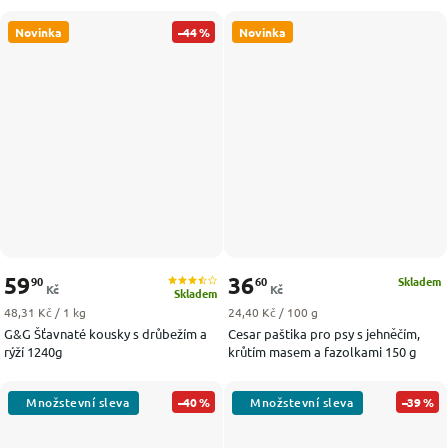
Novinka
–44 %
Novinka
59
36
90
60
Skladem
Kč
Kč
Skladem
Měrná cena:
Měrná cena:
48,31 Kč / 1 kg
24,40 Kč / 100 g
G&G Šťavnaté kousky s drůbežím a
Cesar paštika pro psy s jehněčím,
rýží 1240g
krůtím masem a fazolkami 150 g
–40 %
–39 %