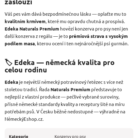
zaslouží
Váš pes vám dává bezpodmínečnou lásku — oplaťte mu to
kvalitním krmivem
, které mu opravdu chutná a prospívá.
Edeka Naturals Premium
hovězí konzerva pro psy není jen
další konzerva z regálu — je to
prémiová strava s vysokým
podílem masa
, kterou ocení i ten nejnáročnější psí gurmán.
🏷️ Edeka — německá kvalita pro
celou rodinu
Edeka
je největší německý potravinový řetězec s více než
stoletou tradicí. Řada
Naturals Premium
představuje to
nejlepší z vlastní produkce — pečlivě vybrané suroviny,
přísné německé standardy kvality a receptury šité na míru
potřebám psů. V Česku běžně nedostupné — výhradně na
NěmeckýEshop.cz.
Kategorie
Konzervy pro psy