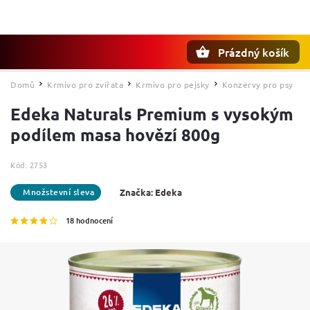
Prázdný košík
Hledat
Domů
Krmivo pro zvířata
Krmivo pro pejsky
Konzervy pro psy
/
/
/
Edeka Naturals Premium s vysokým
podílem masa hovězí 800g
Kód:
2753
Značka:
Edeka
18 hodnocení