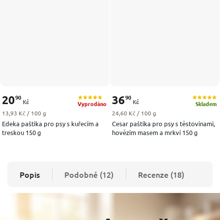
20
36
90
90
Kč
Kč
Vyprodáno
Skladem
Měrná cena:
Měrná cena:
13,93 Kč / 100 g
24,60 Kč / 100 g
Edeka paštika pro psy s kuřecím a
Cesar paštika pro psy s těstovinami,
treskou 150 g
hovězím masem a mrkví 150 g
Popis
Podobné (12)
Recenze (18)