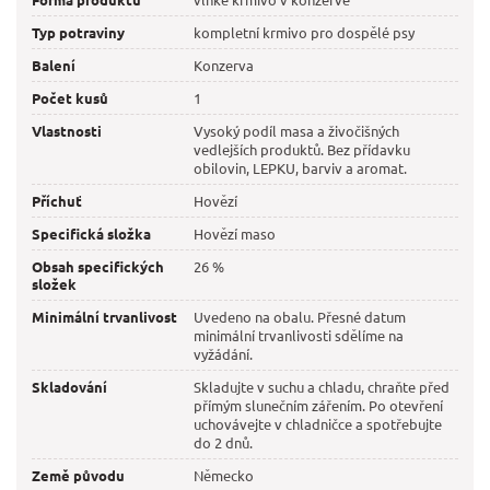
Typ potraviny
kompletní krmivo pro dospělé psy
Balení
Konzerva
Počet kusů
1
Vlastnosti
Vysoký podíl masa a živočišných
vedlejších produktů. Bez přídavku
obilovin, LEPKU, barviv a aromat.
Příchuť
Hovězí
Specifická složka
Hovězí maso
Obsah specifických
26 %
složek
Minimální trvanlivost
Uvedeno na obalu. Přesné datum
minimální trvanlivosti sdělíme na
vyžádání.
Skladování
Skladujte v suchu a chladu, chraňte před
přímým slunečním zářením. Po otevření
uchovávejte v chladničce a spotřebujte
do 2 dnů.
Země původu
Německo