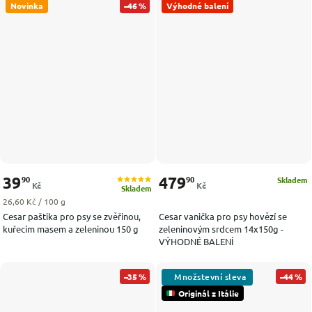
Novinka
–46 %
Výhodné balení
39
479
90
90
Skladem
Kč
Kč
Skladem
Měrná cena:
26,60 Kč / 100 g
Cesar paštika pro psy se zvěřinou,
Cesar vanička pro psy hovězí se
kuřecím masem a zeleninou 150 g
zeleninovým srdcem 14x150g -
VÝHODNÉ BALENÍ
–35 %
–44 %
Originál z Itálie