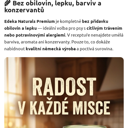
🌾 Bez obilovin, lepku, barviv a
konzervantů
Edeka Naturals Premium
je kompletně
bez přídavku
obilovin a lepku
— ideální volba pro psy s
citlivým trávením
nebo potravinovými alergiemi
. V receptuře nenajdete umělá
barviva, aromata ani konzervanty. Pouze to, co dokáže
nabídnout
kvalitní německá výroba
a poctivá surovina.