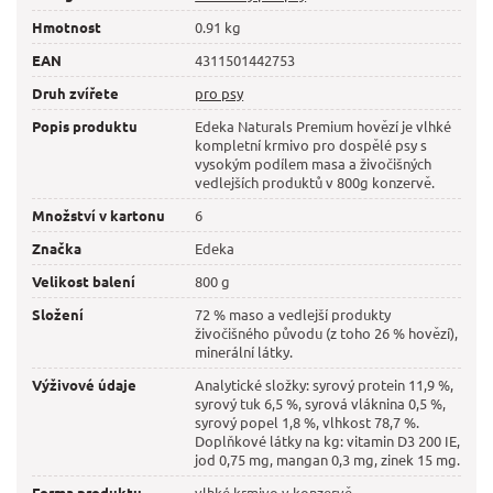
Hmotnost
0.91 kg
EAN
4311501442753
Druh zvířete
pro psy
Popis produktu
Edeka Naturals Premium hovězí je vlhké
kompletní krmivo pro dospělé psy s
vysokým podílem masa a živočišných
vedlejších produktů v 800g konzervě.
Množství v kartonu
6
Značka
Edeka
Velikost balení
800 g
Složení
72 % maso a vedlejší produkty
živočišného původu (z toho 26 % hovězí),
minerální látky.
Výživové údaje
Analytické složky: syrový protein 11,9 %,
syrový tuk 6,5 %, syrová vláknina 0,5 %,
syrový popel 1,8 %, vlhkost 78,7 %.
Doplňkové látky na kg: vitamin D3 200 IE,
jod 0,75 mg, mangan 0,3 mg, zinek 15 mg.
Forma produktu
vlhké krmivo v konzervě