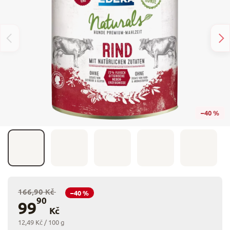
–40 %
166,90 Kč
–40 %
90
99
Kč
12,49 Kč / 100 g