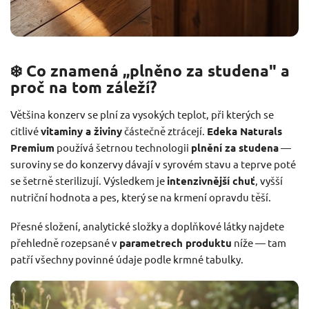
❄️ Co znamená „plněno za studena" a
proč na tom záleží?
Většina konzerv se plní za vysokých teplot, při kterých se
citlivé
vitaminy a živiny
částečně ztrácejí.
Edeka Naturals
Premium
používá šetrnou technologii
plnění za studena
—
suroviny se do konzervy dávají v syrovém stavu a teprve poté
se šetrně sterilizují. Výsledkem je
intenzivnější chuť
, vyšší
nutriční hodnota a pes, který se na krmení opravdu těší.
Přesné složení, analytické složky a doplňkové látky najdete
přehledně rozepsané v
parametrech produktu
níže — tam
patří všechny povinné údaje podle krmné tabulky.