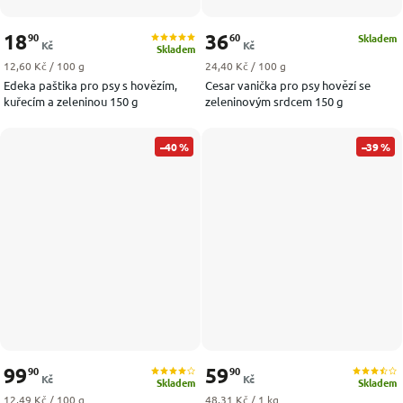
18
36
90
60
Skladem
Kč
Kč
Skladem
Měrná cena:
Měrná cena:
12,60 Kč / 100 g
24,40 Kč / 100 g
Edeka paštika pro psy s hovězím,
Cesar vanička pro psy hovězí se
kuřecím a zeleninou 150 g
zeleninovým srdcem 150 g
–40 %
–39 %
99
59
90
90
Kč
Kč
Skladem
Skladem
Měrná cena:
Měrná cena:
12,49 Kč / 100 g
48,31 Kč / 1 kg