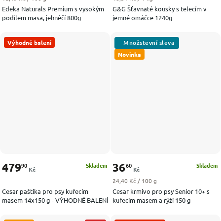
Edeka Naturals Premium s vysokým
G&G Šťavnaté kousky s telecím v
podílem masa, jehněčí 800g
jemné omáčce 1240g
Výhodné balení
Novinka
479
36
90
60
Skladem
Skladem
Kč
Kč
Měrná cena:
24,40 Kč / 100 g
Cesar paštika pro psy kuřecím
Cesar krmivo pro psy Senior 10+ s
masem 14x150 g - VÝHODNÉ BALENÍ
kuřecím masem a rýží 150 g