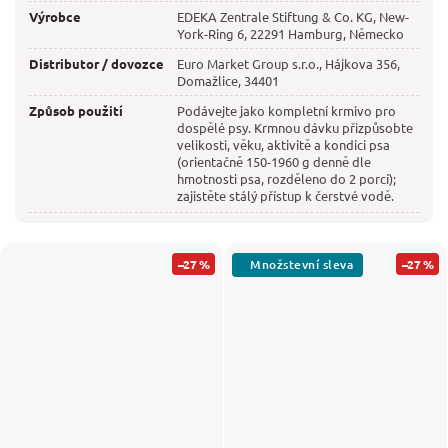
Výrobce
EDEKA Zentrale Stiftung & Co. KG, New-
York-Ring 6, 22291 Hamburg, Německo
Distributor / dovozce
Euro Market Group s.r.o., Hájkova 356,
Domažlice, 34401
Způsob použití
Podávejte jako kompletní krmivo pro
dospělé psy. Krmnou dávku přizpůsobte
velikosti, věku, aktivitě a kondici psa
(orientačně 150-1960 g denně dle
hmotnosti psa, rozděleno do 2 porcí);
zajistěte stálý přístup k čerstvé vodě.
–27 %
–27 %