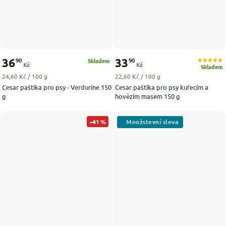
36
33
90
90
Skladem
Kč
Kč
Skladem
Měrná cena:
Měrná cena:
24,60 Kč / 100 g
22,60 Kč / 100 g
Cesar paštika pro psy - Verdurine 150
Cesar paštika pro psy kuřecím a
g
hovězím masem 150 g
–41 %