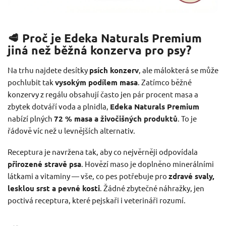
🥩 Proč je Edeka Naturals Premium
jiná než běžná konzerva pro psy?
Na trhu najdete desítky
psích konzerv
, ale málokterá se může
pochlubit tak
vysokým podílem masa
. Zatímco běžné
konzervy z regálu obsahují často jen pár procent masa a
zbytek dotváří voda a plnidla,
Edeka Naturals Premium
nabízí plných
72 % masa a živočišných produktů
. To je
řádově víc než u levnějších alternativ.
Receptura je navržena tak, aby co nejvěrněji odpovídala
přirozené stravě psa
. Hovězí maso je doplněno minerálními
látkami a vitaminy — vše, co pes potřebuje pro
zdravé svaly,
lesklou srst a pevné kosti
. Žádné zbytečné náhražky, jen
poctivá receptura, které pejskaři i veterináři rozumí.