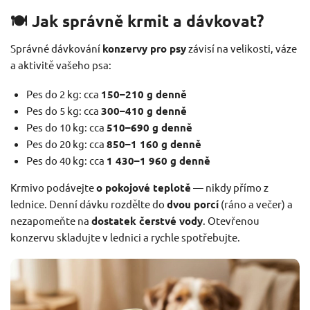
🍽️ Jak správně krmit a dávkovat?
Správné dávkování
konzervy pro psy
závisí na velikosti, váze
a aktivitě vašeho psa:
Pes do 2 kg: cca
150–210 g denně
Pes do 5 kg: cca
300–410 g denně
Pes do 10 kg: cca
510–690 g denně
Pes do 20 kg: cca
850–1 160 g denně
Pes do 40 kg: cca
1 430–1 960 g denně
Krmivo podávejte
o pokojové teplotě
— nikdy přímo z
lednice. Denní dávku rozdělte do
dvou porcí
(ráno a večer) a
nezapomeňte na
dostatek čerstvé vody
. Otevřenou
konzervu skladujte v lednici a rychle spotřebujte.