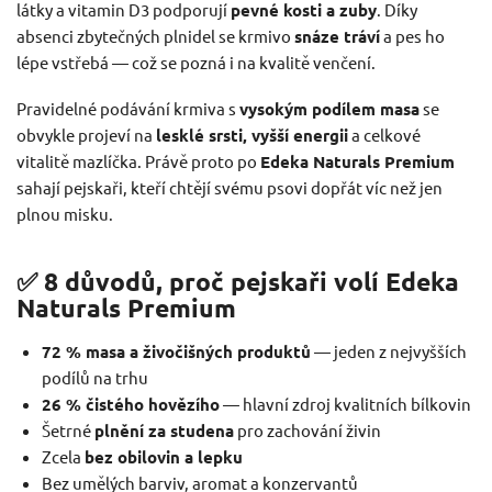
látky a vitamin D3 podporují
pevné kosti a zuby
. Díky
absenci zbytečných plnidel se krmivo
snáze tráví
a pes ho
lépe vstřebá — což se pozná i na kvalitě venčení.
Pravidelné podávání krmiva s
vysokým podílem masa
se
obvykle projeví na
lesklé srsti, vyšší energii
a celkové
vitalitě mazlíčka. Právě proto po
Edeka Naturals Premium
sahají pejskaři, kteří chtějí svému psovi dopřát víc než jen
plnou misku.
✅ 8 důvodů, proč pejskaři volí Edeka
Naturals Premium
72 % masa a živočišných produktů
— jeden z nejvyšších
podílů na trhu
26 % čistého hovězího
— hlavní zdroj kvalitních bílkovin
Šetrné
plnění za studena
pro zachování živin
Zcela
bez obilovin a lepku
Bez umělých barviv, aromat a konzervantů