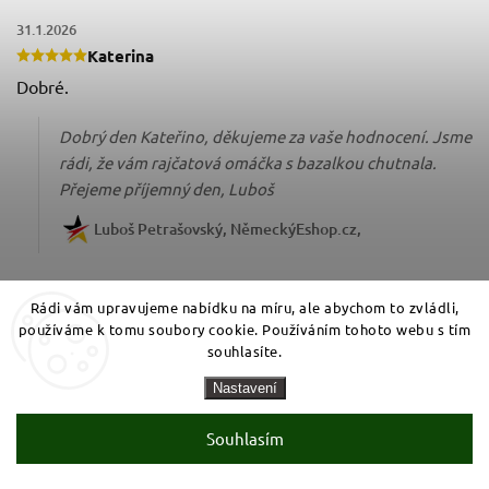
31.1.2026
Katerina
Dobré.
Dobrý den Kateřino, děkujeme za vaše hodnocení. Jsme
rádi, že vám rajčatová omáčka s bazalkou chutnala.
Přejeme příjemný den, Luboš
Luboš Petrašovský, NěmeckýEshop.cz
Rádi vám upravujeme nabídku na míru, ale abychom to zvládli,
používáme k tomu soubory cookie. Používáním tohoto webu s tím
souhlasíte.
Nastavení
Souhlasím
Vložte svůj e-mail a my vám budeme zasílat informace o