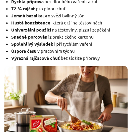
Rychlá příprava
bez dlouhého vaření rajčat
72 % rajčat
pro plnou chuť
Jemná bazalka
pro svěží bylinný tón
Hustá konzistence
, která drží na těstovinách
Univerzální použití
na těstoviny, pizzu i zapékání
Snadné porcování
z praktického kartonu
Spolehlivý výsledek
i při rychlém vaření
Úspora času
v pracovním týdnu
Výrazná rajčatová chuť
bez složité přípravy