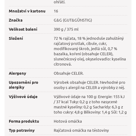
ohřátí.
Množství v kartonu
16
Značka
G&G (GUT&GÜNSTIG)
Velikost balení
390 g / 375 ml
Složení
72 % rajčata, 18 % jednoduše zahuštěný
rajčatový protlak, cibule, cukr,
modifikovaný škrob, jedlá sůl, 0,7 %
bazalka, koření (obsahuje CELER),
slunečnicový olej, okyselovadlo: kyselina
citronová.
Alergeny
Obsahuje CELER.
Upozornění pro
Výrobek obsahuje CELER. Nevhodné pro
alergiky
osoby s alergií na CELER a výrobky z něj.
Výživové údaje
Výživové údaje na 100 g: Energie: 155 kJ
/ 37 kcal Tuky: 0,2 g z toho nasycené
mastné kyseliny: 0,2 g Sacharidy: 6,3 g z
toho cukry: 4,8 g Bílkoviny: 1,4 g Sůl: 1,2 g
Forma produktu
Hotová omáčka
Typ potraviny
Rajčatová omáčka na těstoviny