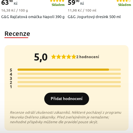
63
59
90
90
Kč
Kč
Skladem
Skladem
Měrná cena:
Měrná cena:
16,38 Kč / 100 g
11,98 Kč / 100 ml
G&G Rajčatová omáčka Napoli 390 g
G&G Jogurtový dresink 500 ml
Recenze
5,0
2 hodnocení
5
2x
4
0x
3
0x
2
0x
1
0x
Přidat hodnocení