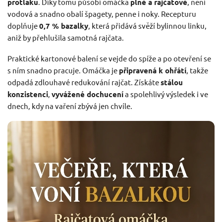
protlaku
. Díky tomu působí omáčka
plně a rajčatově
, není
vodová a snadno obalí špagety, penne i noky. Recepturu
doplňuje
0,7 % bazalky
, která přidává svěží bylinnou linku,
aniž by přehlušila samotná rajčata.
Praktické kartonové balení se vejde do spíže a po otevření se
s ním snadno pracuje. Omáčka je
připravená k ohřátí
, takže
odpadá zdlouhavé redukování rajčat. Získáte
stálou
konzistenci
,
vyvážené dochucení
a spolehlivý výsledek i ve
dnech, kdy na vaření zbývá jen chvíle.