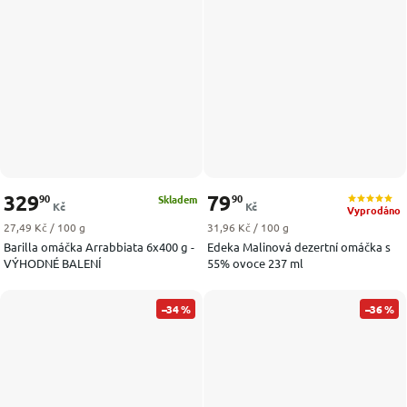
329
79
90
90
Skladem
Kč
Kč
Vyprodáno
Měrná cena:
Měrná cena:
27,49 Kč / 100 g
31,96 Kč / 100 g
Barilla omáčka Arrabbiata 6x400 g -
Edeka Malinová dezertní omáčka s
VÝHODNÉ BALENÍ
55% ovoce 237 ml
–34 %
–36 %