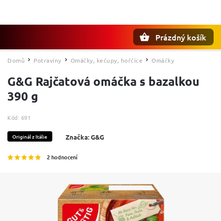
Prázdný košík
Hledat
Domů
Potraviny
Omáčky, kečupy, hořčice
Omáčky
/
/
/
G&G Rajčatová omáčka s bazalkou
390 g
Kód:
691
Originál z Itálie
Značka:
G&G
2 hodnocení