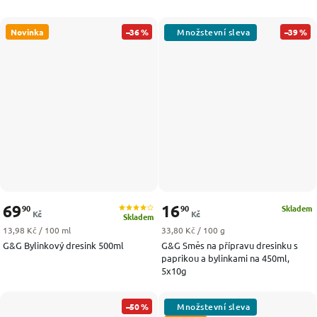
Novinka
–36 %
–39 %
69
16
90
90
Skladem
Kč
Kč
Skladem
Měrná cena:
Měrná cena:
13,98 Kč / 100 ml
33,80 Kč / 100 g
G&G Bylinkový dresink 500ml
G&G Směs na přípravu dresinku s
paprikou a bylinkami na 450ml,
5x10g
–50 %