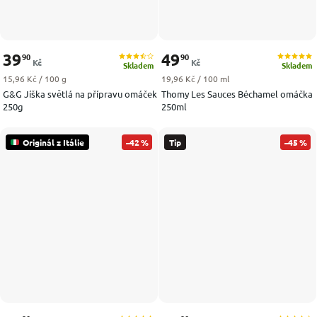
39
49
90
90
Kč
Kč
Skladem
Skladem
Měrná cena:
Měrná cena:
15,96 Kč / 100 g
19,96 Kč / 100 ml
G&G Jíška světlá na přípravu omáček
Thomy Les Sauces Béchamel omáčka
250g
250ml
Originál z Itálie
–42 %
Tip
–45 %