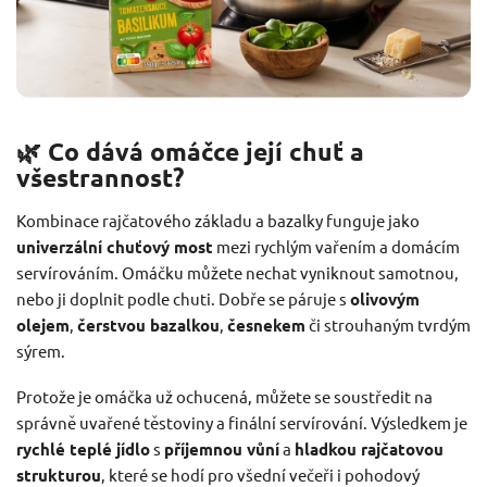
🌿 Co dává omáčce její chuť a
všestrannost?
Kombinace rajčatového základu a bazalky funguje jako
univerzální chuťový most
mezi rychlým vařením a domácím
servírováním. Omáčku můžete nechat vyniknout samotnou,
nebo ji doplnit podle chuti. Dobře se páruje s
olivovým
olejem
,
čerstvou bazalkou
,
česnekem
či strouhaným tvrdým
sýrem.
Protože je omáčka už ochucená, můžete se soustředit na
správně uvařené těstoviny a finální servírování. Výsledkem je
rychlé teplé jídlo
s
příjemnou vůní
a
hladkou rajčatovou
strukturou
, které se hodí pro všední večeři i pohodový