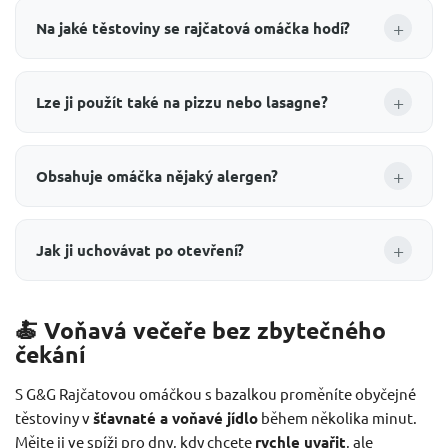
+
Na jaké těstoviny se rajčatová omáčka hodí?
+
Lze ji použít také na pizzu nebo lasagne?
+
Obsahuje omáčka nějaký alergen?
+
Jak ji uchovávat po otevření?
🍝 Voňavá večeře bez zbytečného
čekání
S G&G Rajčatovou omáčkou s bazalkou proměníte obyčejné
těstoviny v
šťavnaté a voňavé jídlo
během několika minut.
Mějte ji ve spíži pro dny, kdy chcete
rychle uvařit
, ale