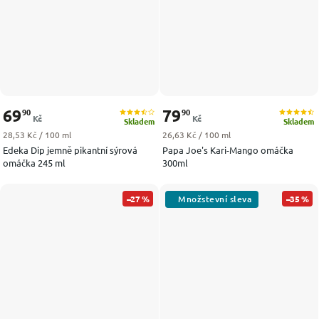
69
79
90
90
Kč
Kč
Skladem
Skladem
Měrná cena:
Měrná cena:
28,53 Kč / 100 ml
26,63 Kč / 100 ml
Edeka Dip jemně pikantní sýrová
Papa Joe's Kari-Mango omáčka
omáčka 245 ml
300ml
–27 %
–35 %