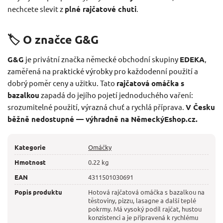
nechcete slevit z
plné rajčatové chuti
.
🏷️ O značce G&G
G&G
je privátní značka německé obchodní skupiny
EDEKA
,
zaměřená na praktické výrobky pro každodenní použití a
dobrý poměr ceny a užitku. Tato
rajčatová omáčka s
bazalkou
zapadá do jejího pojetí jednoduchého vaření:
srozumitelné použití, výrazná chuť a rychlá příprava.
V Česku
běžně nedostupné — výhradně na NěmeckýEshop.cz.
Kategorie
Omáčky
Hmotnost
0.22 kg
EAN
4311501030691
Popis produktu
Hotová rajčatová omáčka s bazalkou na
těstoviny, pizzu, lasagne a další teplé
pokrmy. Má vysoký podíl rajčat, hustou
konzistenci a je připravená k rychlému