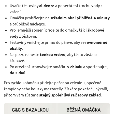
Uvařte těstoviny
al dente
a ponechte si trochu vody z
vaření.
Omáčku prohřívejte na
středním ohni přibližně 4 minuty
a průběžně míchejte.
Pro jemnější spojení přidejte do omáčky
lžíci škrobové
vody
z těstovin.
Těstoviny vmíchejte přímo do pánve, aby se
rovnoměrně
obalily
.
Na pizzu naneste
tenkou vrstvu
, aby těsto zůstalo
křupavé.
Po otevření uchovávejte omáčku
v chladu
a spotřebujte ji
do 3 dnů
.
Pro rychlou obměnu přidejte pečenou zeleninu, opečené
žampiony nebo kousky mozzarelly. Získáte pokaždé jiný talíř,
přitom vám zůstane
stejný spolehlivý rajčatový základ
.