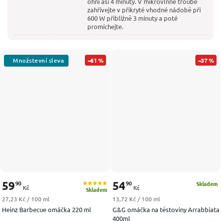
ohni asi 4 minuty. V mikrovlnné troubě
zahřívejte v přikryté vhodné nádobě při
600 W přibližně 3 minuty a poté
promíchejte.
–61 %
–37 %
59
54
90
90
Skladem
Kč
Kč
Skladem
Měrná cena:
Měrná cena:
27,23 Kč / 100 ml
13,72 Kč / 100 ml
Heinz Barbecue omáčka 220 ml
G&G omáčka na těstoviny Arrabbiata
400ml