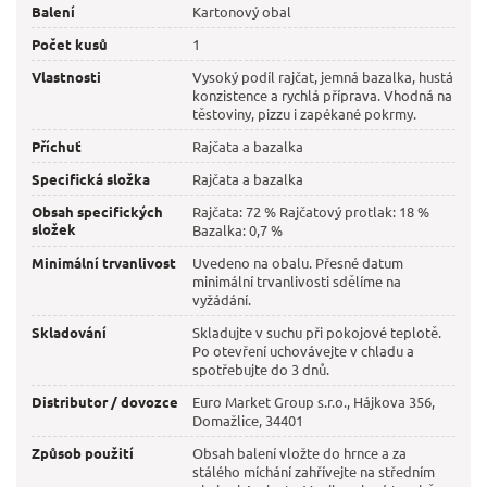
Balení
Kartonový obal
Počet kusů
1
Vlastnosti
Vysoký podíl rajčat, jemná bazalka, hustá
konzistence a rychlá příprava. Vhodná na
těstoviny, pizzu i zapékané pokrmy.
Příchuť
Rajčata a bazalka
Specifická složka
Rajčata a bazalka
Obsah specifických
Rajčata: 72 % Rajčatový protlak: 18 %
složek
Bazalka: 0,7 %
Minimální trvanlivost
Uvedeno na obalu. Přesné datum
minimální trvanlivosti sdělíme na
vyžádání.
Skladování
Skladujte v suchu při pokojové teplotě.
Po otevření uchovávejte v chladu a
spotřebujte do 3 dnů.
Distributor / dovozce
Euro Market Group s.r.o., Hájkova 356,
Domažlice, 34401
Způsob použití
Obsah balení vložte do hrnce a za
stálého míchání zahřívejte na středním