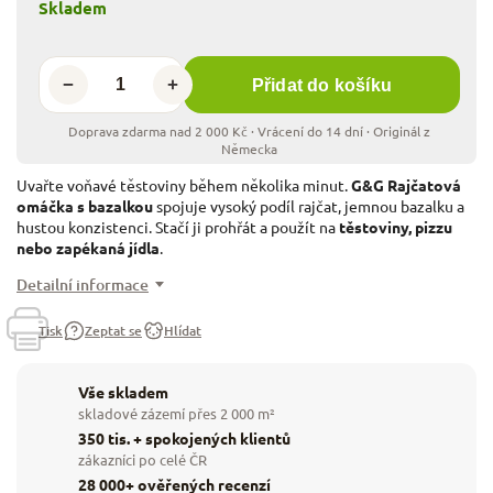
Skladem
−
+
Přidat do košíku
Uvařte voňavé těstoviny během několika minut.
G&G Rajčatová
omáčka s bazalkou
spojuje vysoký podíl rajčat, jemnou bazalku a
hustou konzistenci. Stačí ji prohřát a použít na
těstoviny, pizzu
nebo zapékaná jídla
.
Detailní informace
Tisk
Zeptat se
Hlídat
Vše skladem
skladové zázemí přes 2 000 m²
350 tis. + spokojených klientů
zákazníci po celé ČR
28 000+ ověřených recenzí