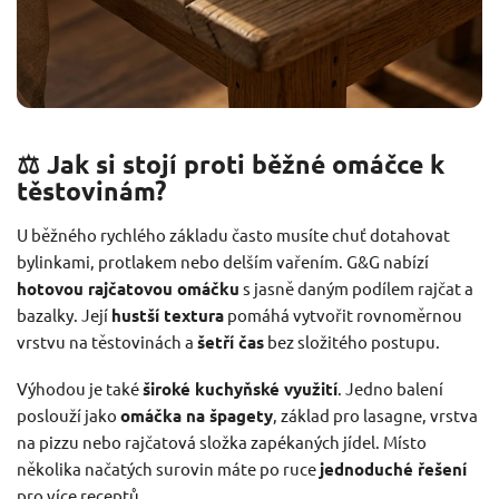
⚖️ Jak si stojí proti běžné omáčce k
těstovinám?
U běžného rychlého základu často musíte chuť dotahovat
bylinkami, protlakem nebo delším vařením. G&G nabízí
hotovou rajčatovou omáčku
s jasně daným podílem rajčat a
bazalky. Její
hustší textura
pomáhá vytvořit rovnoměrnou
vrstvu na těstovinách a
šetří čas
bez složitého postupu.
Výhodou je také
široké kuchyňské využití
. Jedno balení
poslouží jako
omáčka na špagety
, základ pro lasagne, vrstva
na pizzu nebo rajčatová složka zapékaných jídel. Místo
několika načatých surovin máte po ruce
jednoduché řešení
pro více receptů.