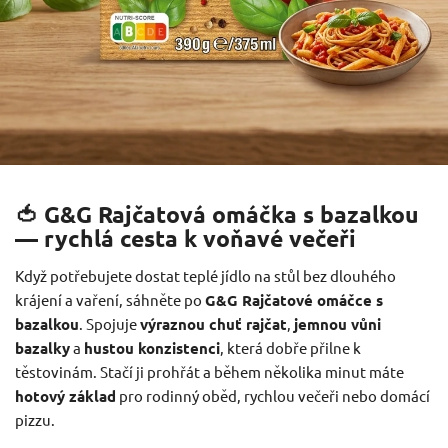
🍅 G&G Rajčatová omáčka s bazalkou
— rychlá cesta k voňavé večeři
Když potřebujete dostat teplé jídlo na stůl bez dlouhého
krájení a vaření, sáhněte po
G&G Rajčatové omáčce s
bazalkou
. Spojuje
výraznou chuť rajčat
,
jemnou vůni
bazalky
a
hustou konzistenci
, která dobře přilne k
těstovinám. Stačí ji prohřát a během několika minut máte
hotový základ
pro rodinný oběd, rychlou večeři nebo domácí
pizzu.