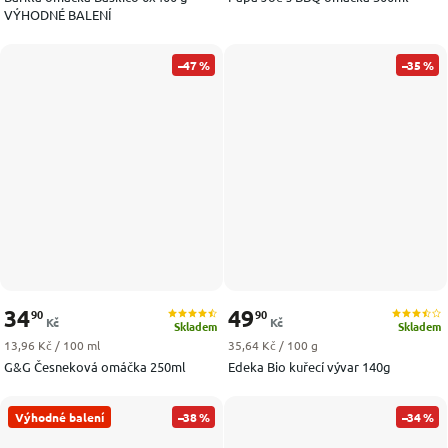
VÝHODNÉ BALENÍ
–47 %
–35 %
34
49
90
90
Kč
Kč
Skladem
Skladem
Měrná cena:
Měrná cena:
13,96 Kč / 100 ml
35,64 Kč / 100 g
G&G Česneková omáčka 250ml
Edeka Bio kuřecí vývar 140g
Výhodné balení
–38 %
–34 %