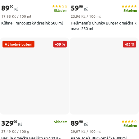
89
59
90
90
Kč
Kč
Skladem
Skladem
Měrná cena:
Měrná cena:
17,98 Kč / 100 ml
23,96 Kč / 100 ml
Kühne Francouzský dresink 500 ml
Hellmann's Chunky Burger omáčka k
masu 250 ml
Výhodné balení
–39 %
–33 %
329
89
90
90
Skladem
Kč
Kč
Skladem
Měrná cena:
Měrná cena:
27,49 Kč / 100 g
29,97 Kč / 100 ml
Barilla omáčka Basilico 6x400 g -
Papa Joe's BBQ omáčka 300ml