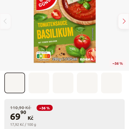
–36 %
110,90 Kč
–36 %
90
69
Kč
17,92 Kč / 100 g