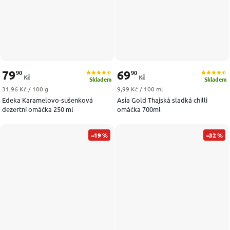
79
69
90
90
Kč
Kč
Skladem
Skladem
Měrná cena:
Měrná cena:
31,96 Kč / 100 g
9,99 Kč / 100 ml
Edeka Karamelovo-sušenková
Asia Gold Thajská sladká chilli
dezertní omáčka 250 ml
omáčka 700ml
–19 %
–32 %