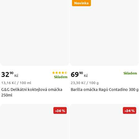
Novinka
32
69
90
90
Skladem
Kč
Kč
Skladem
Měrná cena:
Měrná cena:
13,16 Kč / 100 ml
23,30 Kč / 100 g
G&G Delikátní koktejlová omáčka
Barilla omáčka Ragú Contadino 300 g
250ml
–36 %
–34 %