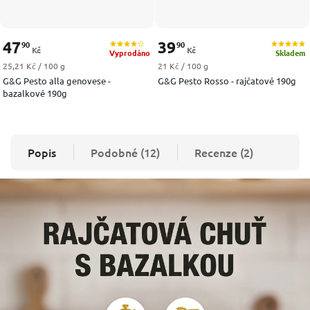
47
39
90
90
Kč
Kč
Vyprodáno
Skladem
Měrná cena:
Měrná cena:
25,21 Kč / 100 g
21 Kč / 100 g
G&G Pesto alla genovese -
G&G Pesto Rosso - rajčatové 190g
bazalkové 190g
Popis
Podobné (12)
Recenze (2)