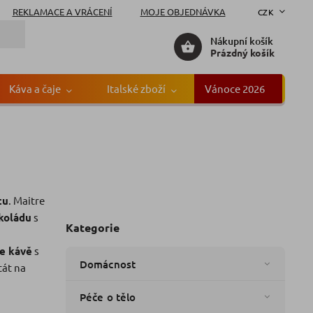
REKLAMACE A VRÁCENÍ
MOJE OBJEDNÁVKA
CZK
Nákupní košík
Prázdný košík
Káva a čaje
Italské zboží
Vánoce 2026
Gr
ou
e Truffout
tu
. Maitre
koládu
s
Kategorie
e kávě
s
Domácnost
tát na
Péče o tělo