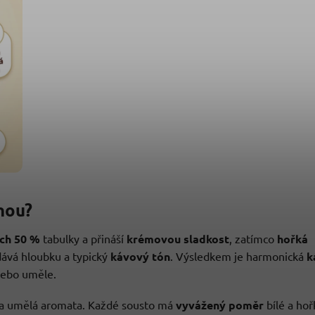
nou?
ých 50 %
tabulky a přináší
krémovou sladkost
, zatímco
hořká
ává hloubku a typický
kávový tón
. Výsledkem je harmonická
k
 nebo uměle.
na umělá aromata. Každé sousto má
vyvážený poměr
bílé a hoř