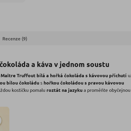
Recenze (9)
 čokoláda a káva v jednom soustu
S
Maître Truffout bílá a hořká čokoláda s kávovou příchutí
u
ou bílou čokoládu
s
hořkou čokoládou s pravou kávovou
aždou kostičku pomalu
roztát na jazyku
a proměňte obyčejnou