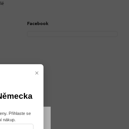
lé
Facebook
×
 Německa
eny. Přihlaste se
ní nákup.
Souhlasím