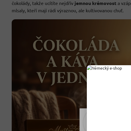
čokolády, takže ucítíte nejdřív
jemnou krémovost
a vzáp
mlsaly, kteří mají rádi výraznou, ale kultivovanou chuť.
Rádi vám upravujeme
tomu soubory cookie