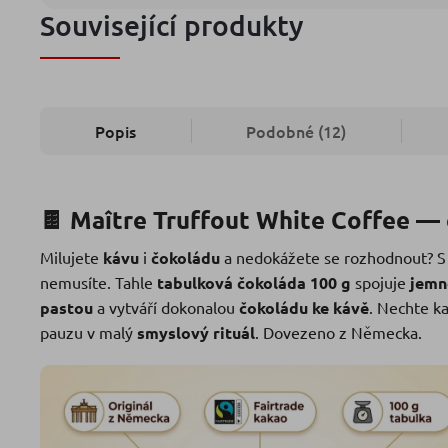
Související produkty
Popis
Podobné (12)
🍫 Maître Truffout White Coffee —
Milujete
kávu
i
čokoládu
a nedokážete se rozhodnout? 
nemusíte. Tahle
tabulková čokoláda 100 g
spojuje
jemn
pastou
a vytváří dokonalou
čokoládu ke kávě
. Nechte k
pauzu v malý
smyslový rituál
. Dovezeno z Německa.