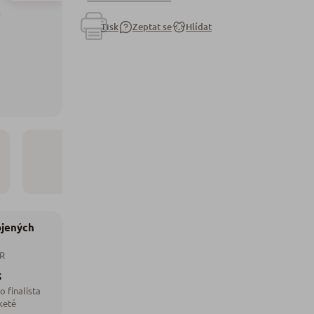
Tisk
Zeptat se
Hlídat
ojených
ČR
5
o finalista
ketě