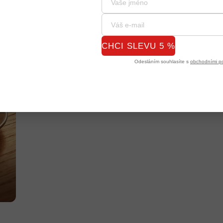
CHCI SLEVU 5 %
Odesláním souhlasíte s
obchodními p