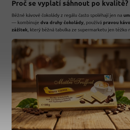
Proč se vyplatí sáhnout po kvalitě?
Běžné kávové čokolády z regálu často spoléhají jen na
um
— kombinuje
dva druhy čokolády
, používá
pravou káv
zážitek
, který běžná tabulka ze supermarketu jen těžko n