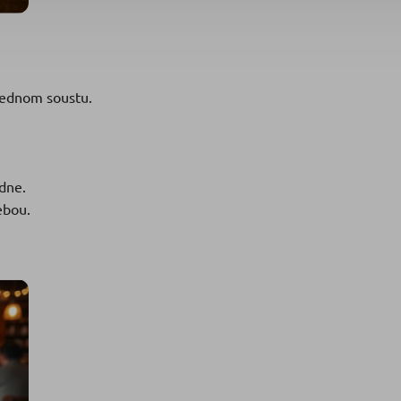
 jednom soustu.
dne.
ebou.