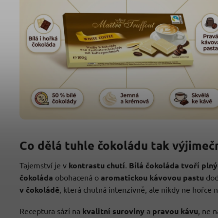
Co dělá tuhle čokoládu tak výjimeč
Tajemství je v
kontrastu chutí
.
Bílá čokoláda tvoří pln
čokoláda
obohacená o
aromatickou kávovou pastu
dod
v čokoládě
, která chutná intenzivně, ale nikdy ne hořce
Receptura sází na
kvalitní suroviny
a
pravou kávu
, ne 