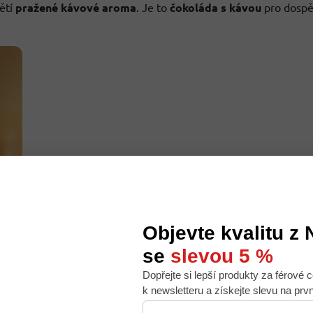
ětí
pražené kávové aroma
. Je to
čokoláda s kávou
pro dospě
Objevte kvalitu z
se
slevou 5 %
Dopřejte si lepší produkty za férové c
 nabídku na míru, ale abychom to zvládli, používáme k
k newsletteru a získejte slevu na prv
. Používáním tohoto webu s tím souhlasíte.