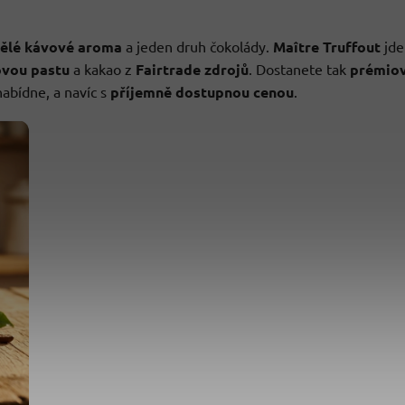
ělé kávové aroma
a jeden druh čokolády.
Maître Truffout
jde
ovou pastu
a kakao z
Fairtrade zdrojů
. Dostanete tak
prémio
abídne, a navíc s
příjemně dostupnou cenou
.