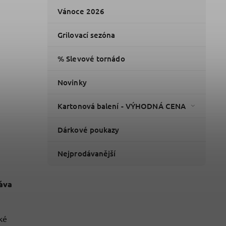
Vánoce 2026
Grilovací sezóna
% Slevové tornádo
Novinky
Kartonová balení - VÝHODNÁ CENA
Dárkové poukazy
Nejprodávanější
áva
ké