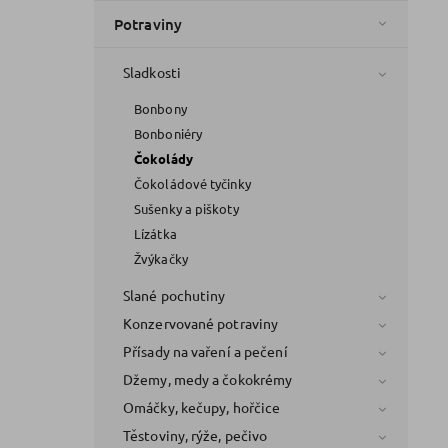
Potraviny
Sladkosti
Bonbony
Bonboniéry
Čokolády
Čokoládové tyčinky
Sušenky a piškoty
Lízátka
Žvýkačky
Slané pochutiny
Konzervované potraviny
Přísady na vaření a pečení
Džemy, medy a čokokrémy
Omáčky, kečupy, hořčice
Těstoviny, rýže, pečivo