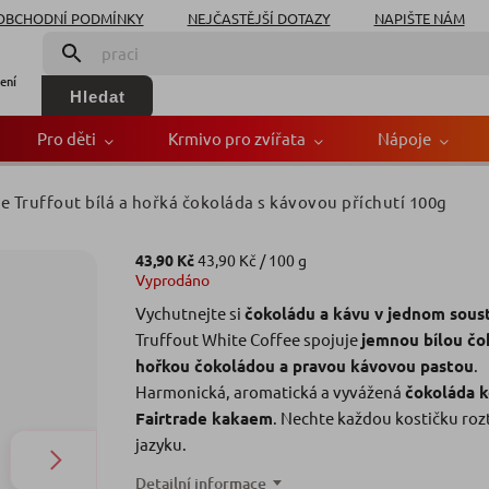
OBCHODNÍ PODMÍNKY
NEJČASTĚJŠÍ DOTAZY
NAPIŠTE NÁM
ení
Hledat
Pro děti
Krmivo pro zvířata
Nápoje
e Truffout bílá a hořká čokoláda s kávovou příchutí 100g
a hořká čokoláda s kávov
43,90 Kč
43,90 Kč / 100 g
Vyprodáno
Značka:
Maitr
Vychutnejte si
čokoládu a kávu v jednom sous
Truffout White Coffee spojuje
jemnou bílou čo
hořkou čokoládou a pravou kávovou pastou
.
Harmonická, aromatická a vyvážená
čokoláda k
Fairtrade kakaem
. Nechte každou kostičku roz
jazyku.
Detailní informace