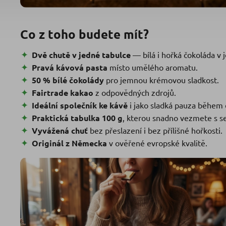
Co z toho budete mít?
Dvě chutě v jedné tabulce
— bílá i hořká čokoláda v
Pravá kávová pasta
místo umělého aromatu.
50 % bílé čokolády
pro jemnou krémovou sladkost.
Fairtrade kakao
z odpovědných zdrojů.
Ideální společník ke kávě
i jako sladká pauza během 
Praktická tabulka 100 g
, kterou snadno vezmete s s
Vyvážená chuť
bez přeslazení i bez přílišné hořkosti.
Originál z Německa
v ověřené evropské kvalitě.