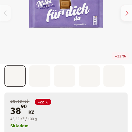
–22 %
50,40 Kč
–22 %
90
38
Kč
43,22 Kč / 100 g
Skladem