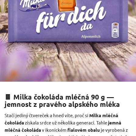
🍫 Milka čokoláda mléčná 90 g —
jemnost z pravého alpského mléka
Stačí jediný čtvereček a hned víte, proč si
Milka mléčná
čokoláda
získala srdce už několika generací. Tahle
jemná
mléčná čokoláda
v ikonickém
fialovém obalu
je vyrobená z