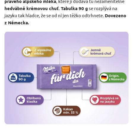
pravého alpského mléka
, které jí dodává tu nezaměnitelně
hedvábně krémovou chuť
.
Tabulka 90 g
se rozplývá na
jazyku tak hladce, že se od ní jen těžko odtrhnete.
Dovezeno
z Německa.