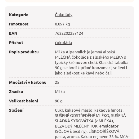
Kategorie
Čokolády
Hmotnost
0.097 kg
EAN
7622202257124
Příchuť
čokoláda
Popis produktu
Milka Alpenmilch je jemná alpská
MLÉČNÁ čokoláda z alpského MLÉKA s
typicky krémovou chutí. Klasická tabulka
90 g se hodí k přímé konzumaci, sdílení i
jako sladkost ke kávě nebo čaji.
Množství v kartonu
25
Značka
Milka
Velikost balení
90 g
Složení
Cukr, kakaové máslo, kakaová hmota,
SUŠENÉ ODSTŘEDĚNÉ MLÉKO, SUŠENÁ
SLADKÁ SYROVÁTKA (z MLÉKA),
BEZVODÝ MLÉČNÝ TUK, emulgátor
(SÓJOVÉ lecitiny), LÍSKOOŘÍŠKOVÁ
pasta, aroma. Kakao nejméně 33 %. Může