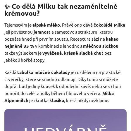
✨ Co dělá Milku tak nezaměnitelně
krémovou?
Tajemstvím je
alpské mléko
. Právě ono dává
čokoládě Milka
její pověstnou
jemnost
a sametovou strukturu, kterou
poznáte hned při prvním soustu. Receptura sází na
kakao
nejméně 33 %
v kombinaci s lahodnou
mléčnou složkou
,
takže výsledkem je
vyvážená, krásně sladká chuť
bez
jakékoli hořké stopy.
Každá
tabulka mléčné čokolády
je rozdělená na praktické
čtverečky, které se snadno odlamují. Díky tomu si můžete
dopřát buď jediný kousek k odpolední kávě, nebo se s chutí
ponořit do celé tabulky během filmového večera.
Milka
Alpenmilch
je zkrátka
klasika
, která nikdy nezklame.