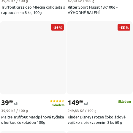
Měrná cena:
Měrná cena:
39,20 Kč / 100 g
42,30 Kč / 100 g
Truffout Grazioso Mléčná čokoláda s
Ritter Sport Nugat 13x100g -
cappuccinem 8 ks, 100g
VÝHODNÉ BALENÍ
–39 %
–55 %
39
149
90
90
Skladem
Kč
Kč
Skladem
Měrná cena:
Měrná cena:
39,90 Kč / 100 g
249,83 Kč / 100 g
Maitre Truffout Marcipánová tyčinka
Kinder Disney Frozen čokoládové
s hořkou čokoládou 100g
vajíčko s překvapením 3 ks 60 g