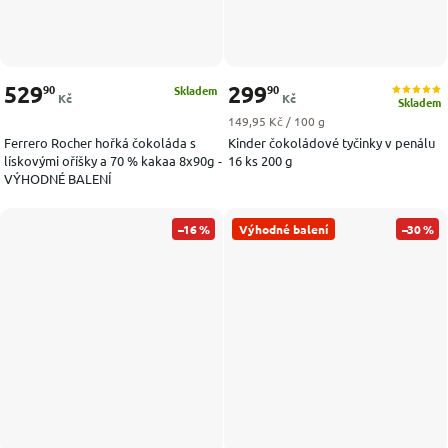
529
299
90
90
Skladem
Kč
Kč
Skladem
Měrná cena:
149,95 Kč / 100 g
Ferrero Rocher hořká čokoláda s
Kinder čokoládové tyčinky v penálu
lískovými oříšky a 70 % kakaa 8x90g -
16 ks 200 g
VÝHODNÉ BALENÍ
–16 %
Výhodné balení
–30 %