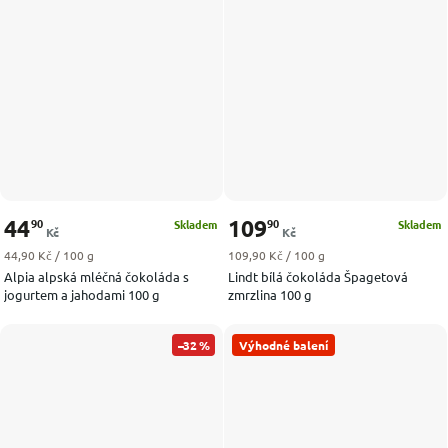
44
109
90
90
Skladem
Skladem
Kč
Kč
Měrná cena:
Měrná cena:
44,90 Kč / 100 g
109,90 Kč / 100 g
Alpia alpská mléčná čokoláda s
Lindt bílá čokoláda Špagetová
jogurtem a jahodami 100 g
zmrzlina 100 g
–32 %
Výhodné balení