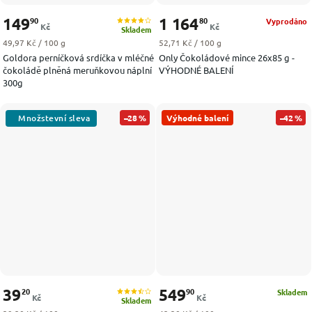
149
1 164
90
80
Vyprodáno
Kč
Kč
Skladem
Měrná cena:
Měrná cena:
49,97 Kč / 100 g
52,71 Kč / 100 g
Goldora perníčková srdíčka v mléčné
Only Čokoládové mince 26x85 g -
čokoládě plněná meruňkovou náplní
VÝHODNÉ BALENÍ
300g
–28 %
Výhodné balení
–42 %
39
549
20
90
Skladem
Kč
Kč
Skladem