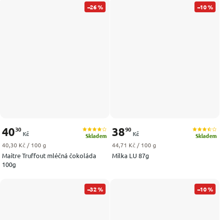
–26 %
–10 %
40
38
30
90
Kč
Kč
Skladem
Skladem
Měrná cena:
Měrná cena:
40,30 Kč / 100 g
44,71 Kč / 100 g
Maitre Truffout mléčná čokoláda
Milka LU 87g
100g
–32 %
–10 %