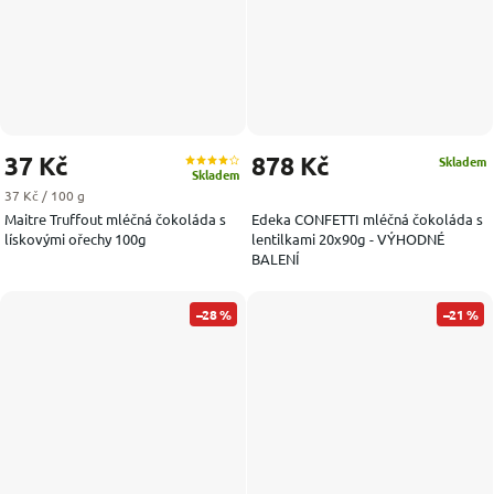
37 Kč
878 Kč
Skladem
Skladem
Měrná cena:
37 Kč / 100 g
Maitre Truffout mléčná čokoláda s
Edeka CONFETTI mléčná čokoláda s
lískovými ořechy 100g
lentilkami 20x90g - VÝHODNÉ
BALENÍ
–28 %
–21 %