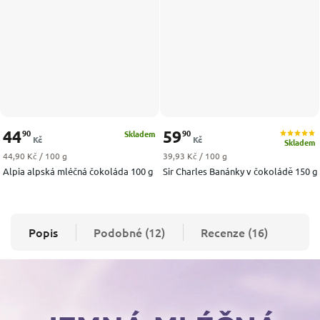
44
59
90
90
Skladem
Kč
Kč
Skladem
Měrná cena:
Měrná cena:
44,90 Kč / 100 g
39,93 Kč / 100 g
Alpia alpská mléčná čokoláda 100 g
Sir Charles Banánky v čokoládě 150 g
Popis
Podobné (12)
Recenze (16)