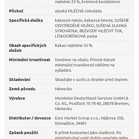
nejméně 33 %, krémová konzistence
Příchuť
alpská MLÉČNÁ čokoláda
Specifická složka
kakaové máslo, kakaová hmota, SUŠENÉ
ODSTŘEDĚNÉ MLÉKO, SUŠENÁ SLADKÁ
SYROVÁTKA, BEZVODÝ MLÉČNÝ TUK,
LÍSKOOŘÍŠKOVÁ pasta
Obsah specifických
Kakao nejméně 33 %.
složek
Minimální trvanlivost
Uvedeno na obalu. Přesné datum
minimální trvanlivosti sdělíme na
vyžádání.
Skladování
Skladujte v suchu a chraňte před teplem.
Země původu
Německo
Výrobce
Mondelez Deutschland Services GmbH &
Co. KG, Postfach 10 78 40, 28078 Bremen,
Německo
Distributor / dovozce
Euro Market Group s.r.o., Hájkova 356,
Domažlice, 34401
Způsob použití
K přímé konzumaci jako sladkost. Po
otevření obal opět dobře uzavřete nebo