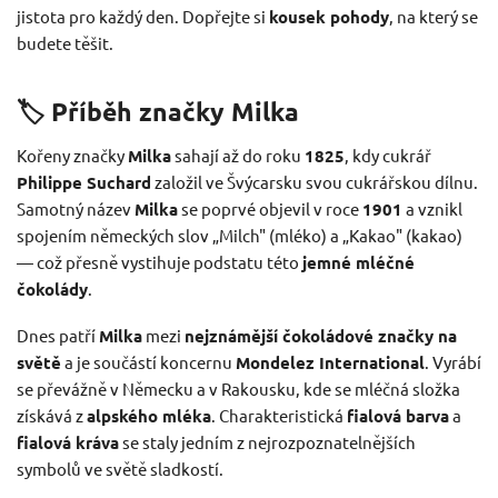
jistota pro každý den. Dopřejte si
kousek pohody
, na který se
budete těšit.
🏷️ Příběh značky Milka
Kořeny značky
Milka
sahají až do roku
1825
, kdy cukrář
Philippe Suchard
založil ve Švýcarsku svou cukrářskou dílnu.
Samotný název
Milka
se poprvé objevil v roce
1901
a vznikl
spojením německých slov „Milch" (mléko) a „Kakao" (kakao)
— což přesně vystihuje podstatu této
jemné mléčné
čokolády
.
Dnes patří
Milka
mezi
nejznámější čokoládové značky na
světě
a je součástí koncernu
Mondelez International
. Vyrábí
se převážně v Německu a v Rakousku, kde se mléčná složka
získává z
alpského mléka
. Charakteristická
fialová barva
a
fialová kráva
se staly jedním z nejrozpoznatelnějších
symbolů ve světě sladkostí.