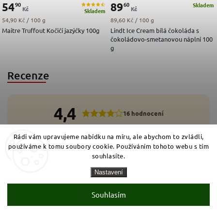
54
89
90
60
Skladem
Kč
Kč
Skladem
Měrná cena:
Měrná cena:
54,90 Kč / 100 g
89,60 Kč / 100 g
Maitre Truffout Kočičí jazýčky 100g
Lindt Ice Cream bílá čokoláda s
čokoládovo-smetanovou náplní 100
g
Recenze
4,4
16 hodnocení
5
Rádi vám upravujeme nabídku na míru, ale abychom to zvládli,
12x
4
0x
používáme k tomu soubory cookie. Používáním tohoto webu s tím
3
3x
2
souhlasíte.
1x
1
0x
Nastavení
Přidat hodnocení
Souhlasím