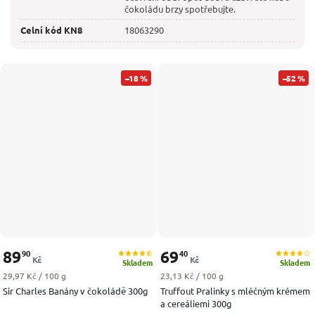
čokoládu brzy spotřebujte.
Celní kód KN8
18063290
–18 %
–52 %
89
69
90
40
Kč
Kč
Skladem
Skladem
Měrná cena:
Měrná cena:
29,97 Kč / 100 g
23,13 Kč / 100 g
Sir Charles Banány v čokoládě 300g
Truffout Pralinky s mléčným krémem
a cereáliemi 300g