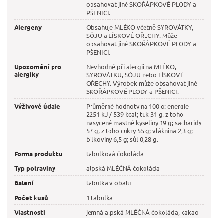
obsahovat jiné SKOŘÁPKOVÉ PLODY a
PŠENICI.
Alergeny
Obsahuje MLÉKO včetně SYROVÁTKY,
SÓJU a LÍSKOVÉ OŘECHY. Může
obsahovat jiné SKOŘÁPKOVÉ PLODY a
PŠENICI.
Upozornění pro
Nevhodné při alergii na MLÉKO,
alergiky
SYROVÁTKU, SÓJU nebo LÍSKOVÉ
OŘECHY. Výrobek může obsahovat jiné
SKOŘÁPKOVÉ PLODY a PŠENICI.
Výživové údaje
Průměrné hodnoty na 100 g: energie
2251 kJ / 539 kcal; tuk 31 g, z toho
nasycené mastné kyseliny 19 g; sacharidy
57 g, z toho cukry 55 g; vláknina 2,3 g;
bílkoviny 6,5 g; sůl 0,28 g.
Forma produktu
tabulková čokoláda
Typ potraviny
alpská MLÉČNÁ čokoláda
Balení
tabulka v obalu
Počet kusů
1 tabulka
Vlastnosti
jemná alpská MLÉČNÁ čokoláda, kakao