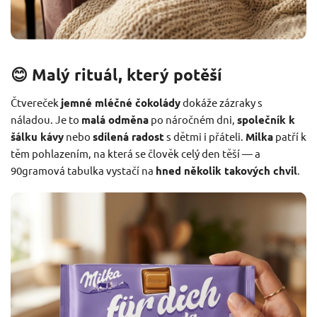
😊 Malý rituál, který potěší
Čtvereček
jemné mléčné čokolády
dokáže zázraky s
náladou. Je to
malá odměna
po náročném dni,
společník k
šálku kávy
nebo
sdílená radost
s dětmi i přáteli.
Milka
patří k
těm pohlazením, na která se člověk celý den těší — a
90gramová tabulka vystačí na
hned několik takových chvil
.