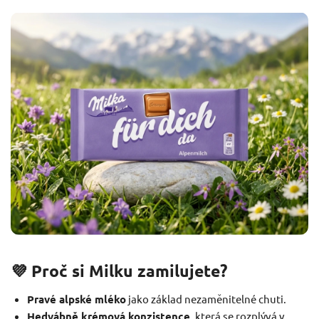
💜 Proč si Milku zamilujete?
Pravé alpské mléko
jako základ nezaměnitelné chuti.
Hedvábně krémová konzistence
, která se rozplývá v