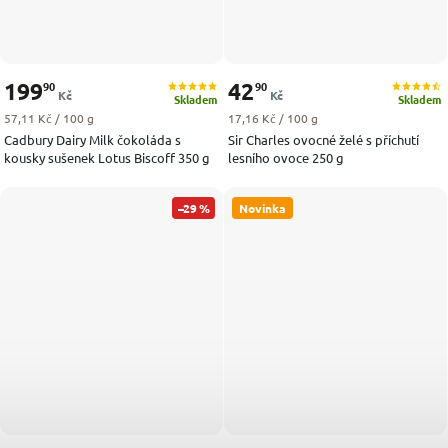
199
42
90
90
Kč
Kč
Skladem
Skladem
Měrná cena:
Měrná cena:
57,11 Kč / 100 g
17,16 Kč / 100 g
Cadbury Dairy Milk čokoláda s
Sir Charles ovocné želé s příchutí
kousky sušenek Lotus Biscoff 350 g
lesního ovoce 250 g
–29 %
Novinka