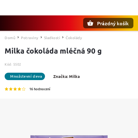
Prázdný košík
Hledat
Domů
Potraviny
Sladkosti
Čokolády
/
/
/
Milka čokoláda mléčná 90 g
Kód:
5502
Značka:
Milka
16 hodnocení