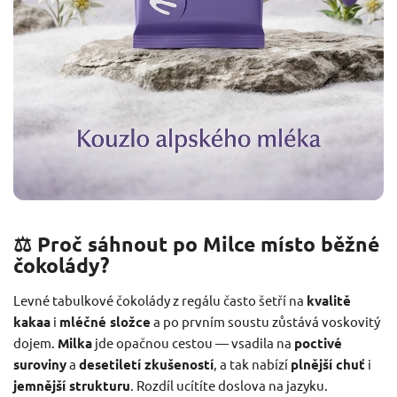
⚖️ Proč sáhnout po Milce místo běžné
čokolády?
Levné tabulkové čokolády z regálu často šetří na
kvalitě
kakaa
i
mléčné složce
a po prvním soustu zůstává voskovitý
dojem.
Milka
jde opačnou cestou — vsadila na
poctivé
suroviny
a
desetiletí zkušeností
, a tak nabízí
plnější chuť
i
jemnější strukturu
. Rozdíl ucítíte doslova na jazyku.