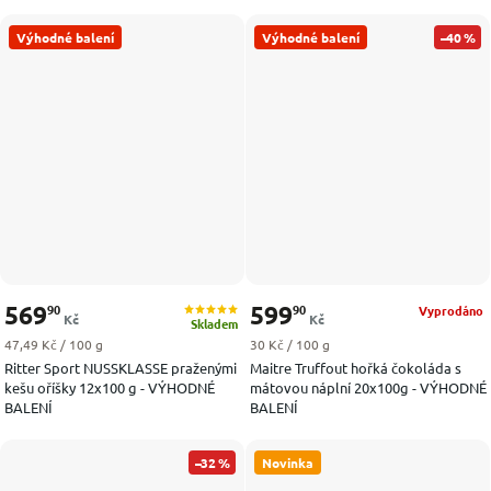
Výhodné balení
Výhodné balení
–40 %
569
599
90
90
Vyprodáno
Kč
Kč
Skladem
Měrná cena:
Měrná cena:
47,49 Kč / 100 g
30 Kč / 100 g
Ritter Sport NUSSKLASSE praženými
Maitre Truffout hořká čokoláda s
kešu oříšky 12x100 g - VÝHODNÉ
mátovou náplní 20x100g - VÝHODNÉ
BALENÍ
BALENÍ
–32 %
Novinka