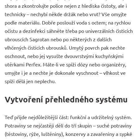
shora a zkontrolujte police nejen z hlediska čistoty, ale i
technicky – nechybí někde držák nebo vrut? Vše omyjte
podle materiálu. Dobře poslouží voda s octem; na rychlou
očistu a dezinfekci sáhněte třeba po
univerzálních čisticích
ubrouscích Sagrotan
nebo po některých z dalších
vlhčených čisticích ubrousků
. Umytý povrch pak nechte
oschnout, nebo jej vysušte
dvouvrstvými kuchyňskými
utěrkami Perfex
. Máte-li ve spíži dózy nebo organizéry,
umyjte i je a nechte je dokonale vyschnout – vlhkost ve
spíži dělá jen neplechu.
Vytvoření přehledného systému
Teď přijde nejdůležitější část: funkční a udržitelný systém.
Potraviny se nejčastěji dělí do tří skupin – suché potraviny
(těstoviny, rýže, luštěniny), konzervy a zavařeniny a sypké