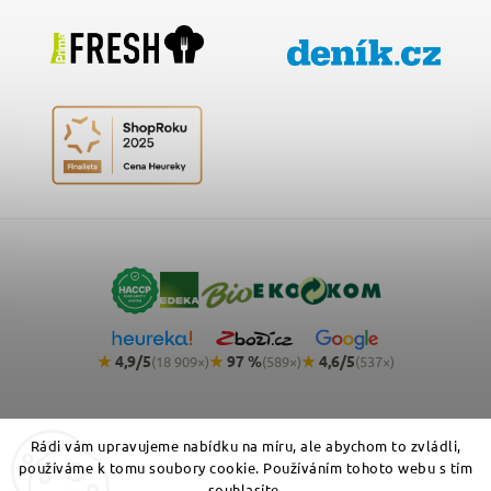
★
4,9/5
★
97 %
★
4,6/5
(18 909×)
(589×)
(537×)
Rádi vám upravujeme nabídku na míru, ale abychom to zvládli,
používáme k tomu soubory cookie. Používáním tohoto webu s tím
souhlasíte.