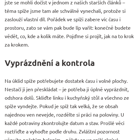
jste se mohli dočíst v jednom z našich starších článků –
téma spíže jsme tam ale schválně vynechali, protože si
zaslouží vlastní díl. Pořádek ve spíži zabere víc času i
prostoru, zato se vám pak bude líp vařit: konečně budete
vědět, co, kde a kolik máte. Pojďme si projít, jak na to krok
za krokem.
Vyprázdnění a kontrola
Na úklid spíže potřebujete dostatek času i volné plochy.
Nestačí ji jen přeskládat – je potřeba ji úplně vyprázdnit,
odshora dolů. Skliďte linku i kuchyňský stůl a všechno ze
spíže vyndejte. Pokud je spíž tak velká, že se obsah
najednou ven nevejde, rozdělte si práci na poloviny. U
každé potraviny zkontrolujte datum a stav. Prošlé věci
roztřiďte a vyhoďte podle druhu. Zvláštní pozornost
věnujte načatým balením – někdy se ve spíži skrývá