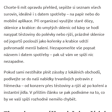
Chcete-li mít opravdu přehled, sepište si seznam všech
surovin, ideálně i s datem spotřeby – na papír nebo do
mobilní aplikace. Při organizaci využijte staré dózy,
sklenice a krabice: do umytých sklenic od kávy se hodí
nasypat
těstoviny do polévky nebo rýži
, prázdné sklenice
od jogurtů poslouží jako kořenky a krabice udrží
pohromadě menší balení. Nezapomeňte vše popsat
názvem i datem spotřeby – pak už vám ve spíži nic
nezapadne.
Pokud sami nestíháte plnit zásoby z lokálních obchodů,
podívejte se do naší nabídky trvanlivých potravin z
Německa – od konzerv přes těstoviny a rýži až po koření a
instantní jídla. V příštím článku se pak podíváme na to, co
by ve vaší spíži rozhodně nemělo chybět.