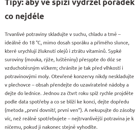
Tipy: aby ve spíži vydržel pořádek
co nejdéle
Trvanlivé potraviny skladujte v suchu, chladu a tmě –
ideálně do 18 °C, mimo dosah sporáku a přímého slunce,
které urychlují žluknutí olejů i ztrátu vitaminů. Sypké
suroviny (mouka, rýže, luštěniny) přesypte do dóz se
vzduchotěsným víčkem; chráníte je tak před vlhkostí i
potravinovými moly. Otevřené konzervy nikdy neskladujte
v plechovce – obsah přendejte do uzavíratelné nádoby a
dejte do lednice. Jednou za čtvrt roku spíž rychle projděte
podle data spotřeby a co se blíží ke konci, dejte dopředu
(metoda „první dovnitř, první ven“). A nekupujte do zásoby
víc, než reálně spotřebujete – nejtrvanlivější potravina je k
ničemu, pokud ji nakonec stejně vyhodíte.