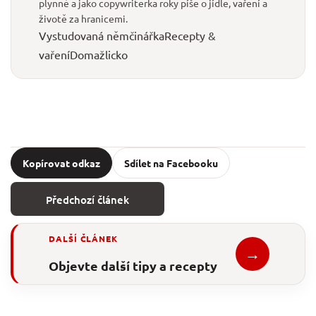
plynně a jako copywriterka roky píše o jídle, vaření a
životě za hranicemi.
Vystudovaná němčinářka
Recepty &
vaření
Domažlicko
Kopírovat odkaz
Sdílet na Facebooku
Předchozí článek
DALŠÍ ČLÁNEK
→
Objevte další tipy a recepty