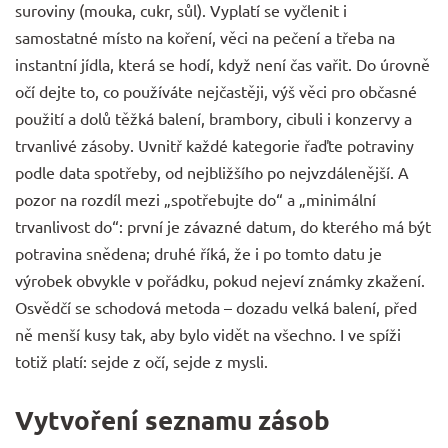
suroviny (mouka, cukr, sůl). Vyplatí se vyčlenit i
samostatné místo na
koření
, věci na pečení a třeba na
instantní jídla
, která se hodí, když není čas vařit. Do úrovně
očí dejte to, co používáte nejčastěji, výš věci pro občasné
použití a dolů těžká balení, brambory, cibuli i
konzervy a
trvanlivé zásoby
. Uvnitř každé kategorie řaďte potraviny
podle data spotřeby, od nejbližšího po nejvzdálenější. A
pozor na rozdíl mezi „spotřebujte do“ a „minimální
trvanlivost do“: první je závazné datum, do kterého má být
potravina snědena; druhé říká, že i po tomto datu je
výrobek obvykle v pořádku, pokud nejeví známky zkažení.
Osvědčí se schodová metoda – dozadu velká balení, před
ně menší kusy tak, aby bylo vidět na všechno. I ve spíži
totiž platí: sejde z očí, sejde z mysli.
Vytvoření seznamu zásob