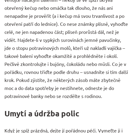
otevřený kečup nebo omáčka tak dlouho, že nás ani
nenapadne je prověřit (a i kečup má svou trvanlivost a po
otevření patří do lednice). Co nese známky plísně, vyhoďte
celé, ne jen napadenou část; plíseň prorůstá dál, než je
vidět. Najdete-li v sypkých surovinách jemné pavučinky,
jde o stopu potravinových molů, kteří už nakladli vajíčka –
takové balení vyhoďte okamžitě a prohlédněte i okolí.
Pečlivě zkontrolujte i bujóny, čokoládu nebo müsli. Co je v
pořádku, rovnou třiďte podle druhu – usnadníte si tím další
krok. Pokud zjistíte, že některých zásob máte zbytečně
moc a do data spotřeby je nestihnete, odneste je do
potravinové banky nebo se rozdělte s rodinou.
Umytí a údržba polic
Když je spíž prázdná, dejte jí pořádnou péči. Vymeťte ji i