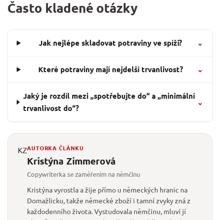
Často kladené otázky
Jak nejlépe skladovat potraviny ve spíži?
⌄
Které potraviny mají nejdelší trvanlivost?
⌄
Jaký je rozdíl mezi „spotřebujte do“ a „minimální
⌄
trvanlivost do“?
AUTORKA ČLÁNKU
KZ
Kristýna Zimmerová
Copywriterka se zaměřením na němčinu
Kristýna vyrostla a žije přímo u německých hranic na
Domažlicku, takže německé zboží i tamní zvyky zná z
každodenního života. Vystudovala němčinu, mluví jí