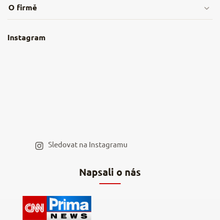
O firmě
Obchodní podmínky
O nás
Instagram
Nejčastější dotazy
Kamenná prodejna
Reklamace a vrácení
Kariéra v NěmeckýEshop.cz
Moje objednávka
Velkoobchod
Spolupráce s influencery
Blog a recepty
Staňte se naším výdejním místem
Sledovat na Instagramu
Hodnocení obchodu
Napsali o nás
Kontakty