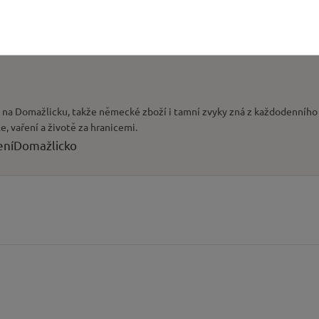
ic na Domažlicku, takže německé zboží i tamní zvyky zná z každodenního
le, vaření a životě za hranicemi.
ení
Domažlicko