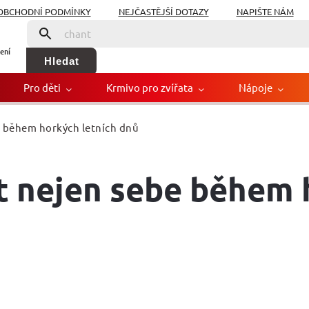
OBCHODNÍ PODMÍNKY
NEJČASTĚJŠÍ DOTAZY
NAPIŠTE NÁM
ení
Hledat
Pro děti
Krmivo pro zvířata
Nápoje
be během horkých letních dnů
it nejen sebe během