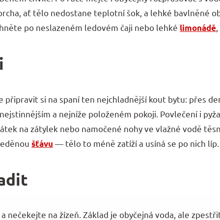
prcha, ať tělo nedostane teplotní šok, a lehké bavlněné 
 sáhněte po neslazeném ledovém čaji nebo lehké
,
limonádě
i
e připravit si na spaní ten nejchladnější kout bytu: přes 
nejstinnějším a nejníže položeném pokoji. Povlečení i py
 šátek na zátylek nebo namočené nohy ve vlažné vodě těsn
 ředěnou
— tělo to méně zatíží a usíná se po nich líp.
šťávu
adit
 a nečekejte na žízeň. Základ je obyčejná voda, ale zpestř