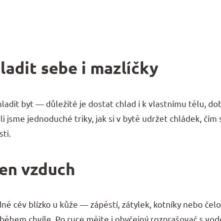
ladit sebe i mazlíčky
ladit byt — důležité je dostat chlad i k vlastnímu tělu, 
i jsme jednoduché triky, jak si v bytě udržet chládek, čím s
ti.
jen vzduch
dně cév blízko u kůže — zápěstí, zátylek, kotníky nebo čelo
během chvíle. Po ruce mějte i obyčejný rozprašovač s vodou