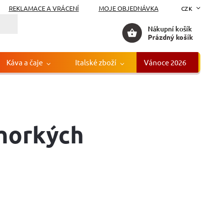
REKLAMACE A VRÁCENÍ
MOJE OBJEDNÁVKA
CZK
Nákupní košík
Prázdný košík
Káva a čaje
Italské zboží
Vánoce 2026
Gr
 horkých