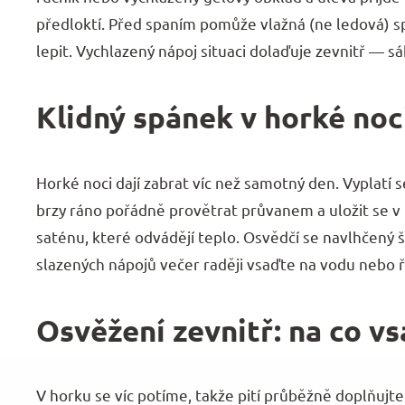
předloktí. Před spaním pomůže vlažná (ne ledová) s
lepit. Vychlazený nápoj situaci dolaďuje zevnitř —
Klidný spánek v horké noc
Horké noci dají zabrat víc než samotný den. Vyplatí s
brzy ráno pořádně provětrat průvanem a uložit se v 
saténu, které odvádějí teplo. Osvědčí se navlhčený
slazených nápojů večer raději vsaďte na vodu nebo
Osvěžení zevnitř: na co vs
V horku se víc potíme, takže pití průběžně doplňujte