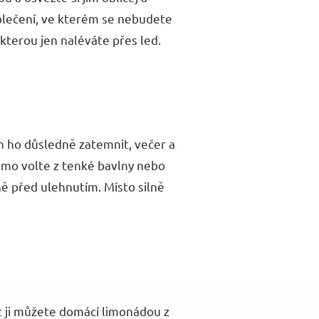
oblečení, ve kterém se nebudete
 kterou jen naléváte přes led.
den ho důsledně zatemnit, večer a
žamo volte z tenké bavlny nebo
ě před ulehnutím. Místo silně
it ji můžete domácí limonádou z