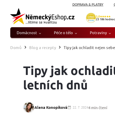
DOPRAVA & PLATBY
5,0
★★★★★
23 186
hodnoc
Domácnost
Péče o tělo
Potraviny
Domů
Blog a recepty
Tipy jak ochladit nejen se
/
/
Tipy jak ochlad
letních dnů
Alena Konopíková
22. 7. 2024
4 min čtení