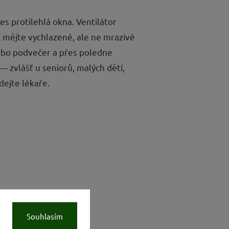
es protilehlá okna. Ventilátor
tí mějte vychlazené, ale ne mrazivé
 nebo podvečer a přes poledne
— zvlášť u seniorů, malých dětí,
dejte lékaře.
Souhlasím