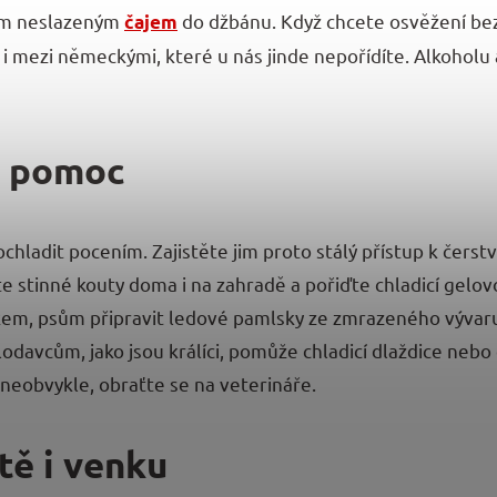
ným neslazeným
do džbánu. Když chcete osvěžení bez
čajem
i mezi německými, které u nás jinde nepořídíte. Alkohol
í pomoc
ochladit pocením. Zajistěte jim proto stálý přístup k čers
řte stinné kouty doma i na zahradě a pořiďte chladicí gelo
íkem, psům připravit ledové pamlsky ze zmrazeného vývar
odavcům, jako jsou králíci, pomůže chladicí dlaždice nebo
 neobvykle, obraťte se na veterináře.
tě i venku