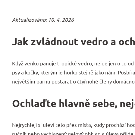
Aktualizováno: 10. 4. 2026
Jak zvládnout vedro a och
Když venku panuje tropické vedro, nejde jen o to och
psy a kočky, kterým je horko stejně jako nám. Posbíral
největším parnu postarat o čtyřnohé členy domácnos
Ochlaďte hlavně sebe, ne
Nejrychleji si uleví tělo přes místa, kudy prochází ho
ručník nebo vychlazený gelový obklad a úleva přijde 