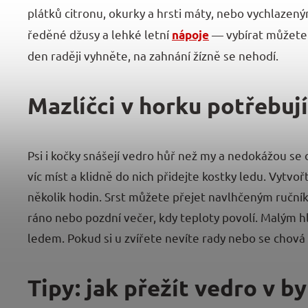
plátků citronu, okurky a hrsti máty, nebo vychlaze
ředěné džusy a lehké letní
— vybírat můžete 
nápoje
den raději vyhněte, na zahnání žízně se nehodí.
Mazlíčci v horku potřebuj
Psi i kočky snášejí vedro hůř než my a nedokážou se 
víc míst a klidně do nich přidejte kostky ledu. Vytvo
několik hodin. Srst můžete přejet navlhčeným ručn
ráno nebo pozdní večer, kdy teploty povolí. Malým hl
ledem. Pokud si u zvířete nevíte rady nebo se chová
Tipy: jak přežít vedro v by