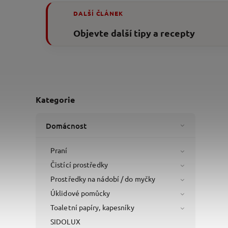
DALŠÍ ČLÁNEK
Objevte další tipy a recepty
Kategorie
Domácnost
Praní
Čistící prostředky
Prostředky na nádobí / do myčky
Úklidové pomůcky
Toaletní papíry, kapesníky
SIDOLUX