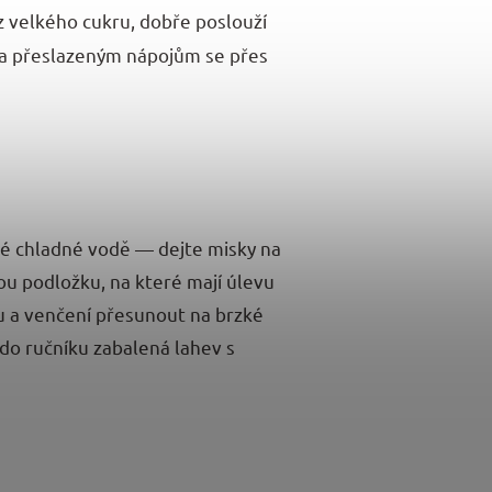
 velkého cukru, dobře poslouží
u a přeslazeným nápojům se přes
tvé chladné vodě — dejte misky na
vou podložku, na které mají úlevu
u a venčení přesunout na brzké
 do ručníku zabalená lahev s