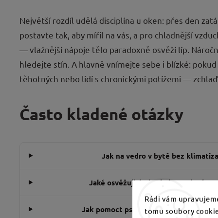
Největší rozdíl udělá disciplína u oken: přes den zat
postavte tak, aby mířil na vás, a pro chladnější vzd
— vlažnější nápoje tělo paradoxně osvěží líp. Náročně
hledejte stín. A hlavně vnímejte sebe i blízké: pokud
těhotných nebo lidí s chronickými potížemi — zchlaďte
Často kladené otázky
Jak na vedro v bytě bez klimatiz
Jaké osvěžující nápoje jsou v horku n
Rádi vám upravujeme
Jak pomoct psovi nebo kočce, když je 
tomu soubory cookie