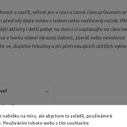
áhnout a zavřít, větrat jen v noci a časně ráno průvanem př
uch před něj dejte misku s ledem nebo navlhčený ručník. Pi
jší aktivity i delší pobyt na slunci si naplánujte na ráno
 se v horku objeví výrazná slabost, závrať nebo nevolnost 
 se, doplňte tekutiny a při přetrvávajících obtížích vyhle
ace?
⌄
ejlepší?
⌄
 nabídku na míru, ale abychom to zvládli, používáme k
jim horko?
⌄
. Používáním tohoto webu s tím souhlasíte.