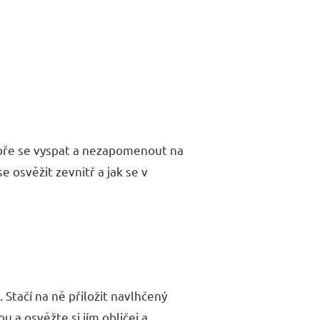
dobře se vyspat a nezapomenout na
e osvěžit zevnitř a jak se v
. Stačí na ně přiložit navlhčený
 a osvěžte si jím obličej a