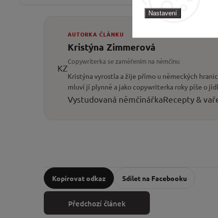
Nastavení
AUTORKA ČLÁNKU
Kristýna Zimmerová
Copywriterka se zaměřením na němčinu
KZ
Kristýna vyrostla a žije přímo u německých hran
mluví jí plynně a jako copywriterka roky píše o jíd
Vystudovaná němčinářka
Recepty & vař
Kopírovat odkaz
Sdílet na Facebooku
Předchozí článek