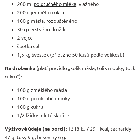
200 ml
polotučného mléka
, vlažného
200 g jemného
cukru
100 g másla, rozpuštěného
30 g čerstvého droždí
2 vejce
špetka soli
1,5 kg švestek (přibližně 50 kusů podle velikosti)
Na drobenku
(platí pravidlo „kolik másla, tolik mouky, tolik
cukru“):
100 g změklého másla
100 g polohrubé mouky
100 g cukru
1/2 lžičky mleté
skořice
Výživové údaje (na porci):
1218 kJ / 291 kcal, sacharidy
47 g, tuky 9 g, bílkoviny 6 g.