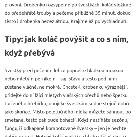
provoní. Drobenku rozsypeme po švestkách, koláč vložíme
do předehřáté trouby a pečeme přibližně 35 minut, dokud
těsto i drobenka nezezlátnou. Krájíme až po vychladnutí.
Tipy: jak koláč povýšit a co s ním,
když přebývá
Švestky před pečením lehce poprašte hladkou moukou
nebo mletým perníkem – sají šťávu a těsto pod nimi
zůstane vláčné, ne mokré. Chcete-li drobenku výraznější,
přidejte do ní lžíci mletých vlašských ořechů nebo špetku
tlučeného hřebíčku; obojí ke švestkám sedne stejně dobře
jako skořice. Místo polotučného mléka můžete sáhnout po
smetaně, těsto pak bude bohatší. Když nestíháte sezónu,
fungují i odkapané
kompotované švestky
– jen je nechte
dobře okapat. Hotový koláč vydrží v chladu vláčný dva až