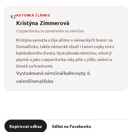
AUTORKA ČLÁNKU
KZ
Kristýna Zimmerová
Copywriterka se zaměřením na němčinu
Kristýna vyrostla a žije přímo u německých hranic na
Domažlicku, takže německé zboží i tamní zvyky zná z
každodenního života. Vystudovala němčinu, mluví jí
plynně a jako copywriterka roky píše o jídle, vaření a
životě za hranicemi.
Vystudovaná němčinářka
Recepty &
vaření
Domažlicko
Kopírovat odkaz
Sdílet na Facebooku