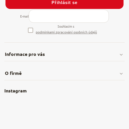
Přihlásit se
E-mail
Souhlasím s
podmínkami zpracování osobních údajů
Informace pro vás
Doprava & platby
O firmě
Obchodní podmínky
O nás
Instagram
Nejčastější dotazy
Kamenná prodejna
Reklamace a vrácení
Kariéra v NěmeckýEshop.cz
Moje objednávka
Velkoobchod