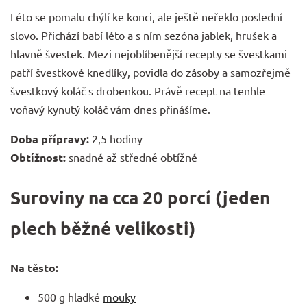
Léto se pomalu chýlí ke konci, ale ještě neřeklo poslední
slovo. Přichází babí léto a s ním sezóna jablek, hrušek a
hlavně švestek. Mezi nejoblíbenější recepty se švestkami
patří švestkové knedlíky, povidla do zásoby a samozřejmě
švestkový koláč s drobenkou. Právě recept na tenhle
voňavý kynutý koláč vám dnes přinášíme.
Doba přípravy:
2,5 hodiny
Obtížnost:
snadné až středně obtížné
Suroviny na cca 20 porcí (jeden
plech běžné velikosti)
Na těsto:
500 g hladké
mouky