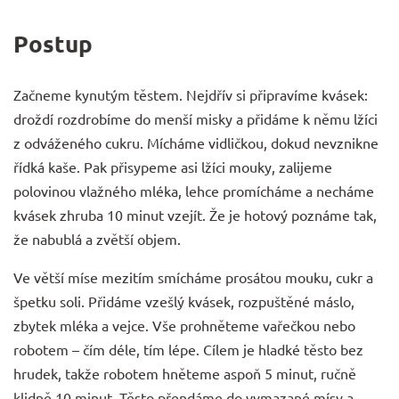
Postup
Začneme kynutým těstem. Nejdřív si připravíme kvásek:
droždí rozdrobíme do menší misky a přidáme k němu lžíci
z odváženého cukru. Mícháme vidličkou, dokud nevznikne
řídká kaše. Pak přisypeme asi lžíci mouky, zalijeme
polovinou vlažného mléka, lehce promícháme a necháme
kvásek zhruba 10 minut vzejít. Že je hotový poznáme tak,
že nabublá a zvětší objem.
Ve větší míse mezitím smícháme prosátou mouku, cukr a
špetku soli. Přidáme vzešlý kvásek, rozpuštěné máslo,
zbytek mléka a vejce. Vše prohněteme vařečkou nebo
robotem – čím déle, tím lépe. Cílem je hladké těsto bez
hrudek, takže robotem hněteme aspoň 5 minut, ručně
klidně 10 minut. Těsto přendáme do vymazané mísy a