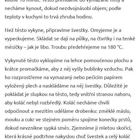
necháme kynout, dokud nezdvojnásobí objem; podle
teploty v kuchyni to trvá zhruba hodinu.
Než těsto vykyne, připravíme švestky. Omyjeme je a
vypeckujeme. Skládat se dají na půlky, na čtvrtky i na tenké
měsíčky – jak je libo. Troubu předehřejeme na 180 °C.
Vykynuté těsto vyklopíme na lehce pomoučenou plochu a
krátce promačkáme, aby z něj vyšly bublinky vzduchu. Pak
ho rozprostřeme na vymazaný nebo pečicím papírem
vyložený plech a naskládáme na něj švestky. Důležité je
pokládat je slupkou na těsto, tedy vnitřní stranou nahoru,
aby koláč nebyl rozbředlý. Koláč necháme chvíli
odpočinout a mezitím uděláme drobenku: změklé máslo,
mouku a cukr ve stejném poměru spojíme konečky prstů,
dokud nevznikne sypká směs. Zjemníme ji mletou skořicí,
která krásně podtrhne nakyslou chuť švestek a celý koláč