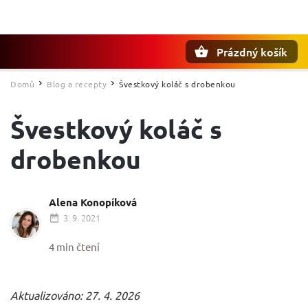
Prázdný košík
Hledat
Domů
Blog a recepty
Švestkový koláč s drobenkou
/
/
Švestkový koláč s
drobenkou
Alena Konopíková
3. 9. 2021
4 min čtení
Aktualizováno: 27. 4. 2026